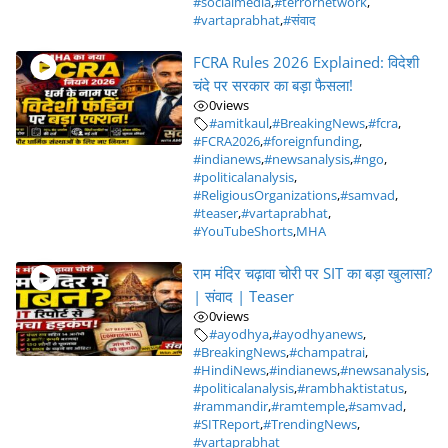
#socialmedia
,
#terrornetwork
,
#vartaprabhat
,
#संवाद
FCRA Rules 2026 Explained: विदेशी
चंदे पर सरकार का बड़ा फैसला!
0
views
#amitkaul
,
#BreakingNews
,
#fcra
,
#FCRA2026
,
#foreignfunding
,
#indianews
,
#newsanalysis
,
#ngo
,
#politicalanalysis
,
#ReligiousOrganizations
,
#samvad
,
#teaser
,
#vartaprabhat
,
#YouTubeShorts
,
MHA
राम मंदिर चढ़ावा चोरी पर SIT का बड़ा खुलासा?
| संवाद | Teaser
0
views
#ayodhya
,
#ayodhyanews
,
#BreakingNews
,
#champatrai
,
#HindiNews
,
#indianews
,
#newsanalysis
,
#politicalanalysis
,
#rambhaktistatus
,
#rammandir
,
#ramtemple
,
#samvad
,
#SITReport
,
#TrendingNews
,
#vartaprabhat