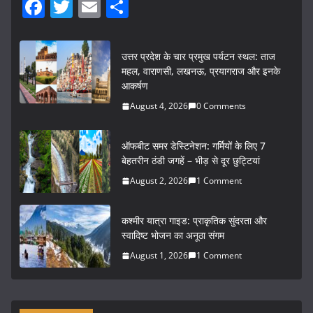
F
T
E
S
a
w
m
h
c
itt
ai
ar
उत्तर प्रदेश के चार प्रमुख पर्यटन स्थल: ताज
e
er
l
e
महल, वाराणसी, लखनऊ, प्रयागराज और इनके
आकर्षण
b
August 4, 2026
0 Comments
o
o
ऑफबीट समर डेस्टिनेशन: गर्मियों के लिए 7
k
बेहतरीन ठंडी जगहें – भीड़ से दूर छुट्टियां
August 2, 2026
1 Comment
कश्मीर यात्रा गाइड: प्राकृतिक सुंदरता और
स्वादिष्ट भोजन का अनूठा संगम
August 1, 2026
1 Comment