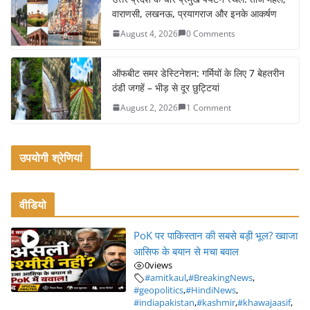
k
वाराणसी, लखनऊ, प्रयागराज और इनके आकर्षण
August 4, 2026
0 Comments
ऑफबीट समर डेस्टिनेशन: गर्मियों के लिए 7 बेहतरीन
ठंडी जगहें – भीड़ से दूर छुट्टियां
August 2, 2026
1 Comment
उपयोगी श्रेणियां
वीडियो
PoK पर पाकिस्तान की सबसे बड़ी भूल? ख्वाजा
आसिफ के बयान से मचा बवाल
0
views
#amitkaul
,
#BreakingNews
,
#geopolitics
,
#HindiNews
,
#indiapakistan
,
#kashmir
,
#khawajaasif
,