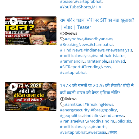
#teaser
,
#vartaprabhat
,
#YouTubeShorts
,
MHA
राम मंदिर चढ़ावा चोरी पर SIT का बड़ा खुलासा?
| संवाद | Teaser
0
views
#ayodhya
,
#ayodhyanews
,
#BreakingNews
,
#champatrai
,
#HindiNews
,
#indianews
,
#newsanalysis
,
#politicalanalysis
,
#rambhaktistatus
,
#rammandir
,
#ramtemple
,
#samvad
,
#SITReport
,
#TrendingNews
,
#vartaprabhat
1973 की गलती या 2026 की तैयारी? मोदी ने
क्यों बदली भारत की वेस्ट एशिया नीति?
0
views
#amitkaul
,
#BreakingNews
,
#energysecurity
,
#foreignpolicy
,
#geopolitics
,
#indiafirst
,
#indianews
,
#iranisraelwar
,
#ModiVsIndira
,
#oilcrisis
,
#politicalanalysis
,
#shorts
,
#vartaprabhat
,
#westasia
,
#संवाद