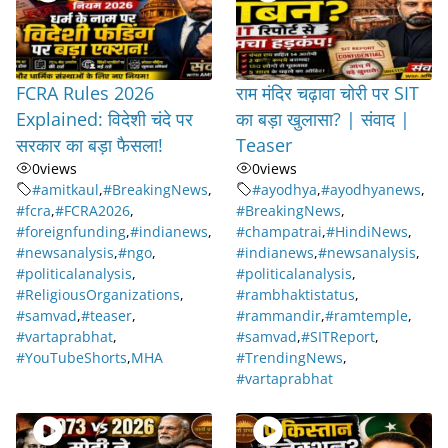
FCRA Rules 2026
राम मंदिर चढ़ावा चोरी पर SIT
Explained: विदेशी चंदे पर
का बड़ा खुलासा? | संवाद |
सरकार का बड़ा फैसला!
Teaser
0
views
0
views
#amitkaul
,
#BreakingNews
,
#ayodhya
,
#ayodhyanews
,
#fcra
,
#FCRA2026
,
#BreakingNews
,
#foreignfunding
,
#indianews
,
#champatrai
,
#HindiNews
,
#newsanalysis
,
#ngo
,
#indianews
,
#newsanalysis
,
#politicalanalysis
,
#politicalanalysis
,
#ReligiousOrganizations
,
#rambhaktistatus
,
#samvad
,
#teaser
,
#rammandir
,
#ramtemple
,
#vartaprabhat
,
#samvad
,
#SITReport
,
#YouTubeShorts
,
MHA
#TrendingNews
,
#vartaprabhat