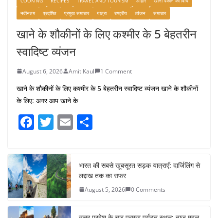
COOKING
RECIPES
TRAVEL AND TOURISM
आहार
खाना पकाने की विधि
नवीनतम
प्रदर्शित
प्रमुख समाचार
यात्रा
राष्ट्रीय
व्यंजन
समाचार
खाने के शौकीनों के लिए कश्मीर के 5 बेहतरीन
स्वादिष्ट व्यंजन
August 6, 2026
Amit Kaul
1 Comment
खाने के शौकीनों के लिए कश्मीर के 5 बेहतरीन स्वादिष्ट व्यंजन खाने के शौकीनों
के लिए: अगर आप खाने के
F
T
E
S
a
w
m
h
c
itt
ai
ar
e
er
l
e
भारत की सबसे खूबसूरत सड़क यात्राएँ: दार्जिलिंग से
लद्दाख तक का सफर
b
August 5, 2026
0 Comments
o
o
उत्तर प्रदेश के चार प्रमुख पर्यटन स्थल: ताज महल,