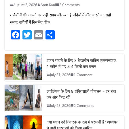
August 3, 2026
Amit Kaul
2 Comments
सर्दियों में वॉक करने का सही समय कौन-सा है सर्दियों में वॉक करने का सही
समय: सर्दियों में नियमित वॉक
F
T
E
S
a
w
m
h
c
itt
ai
ar
e
er
l
e
वजन घटाने के लिए 8 बेहतरीन वॉकिंग एक्सरसाइज:
1 महीने में पाएं 3-4 किलो कम वजन
b
July 31, 2026
1 Comment
o
o
लचीलेपन के लिए 8 शक्तिशाली योगासन – हर रोज़
k
करें और फिट रहें
July 28, 2026
2 Comments
क्या ध्यान दर्द निवारक के रूप में प्रभावी है? अध्ययन
ने झूठी धारणाओं को किया खारिज