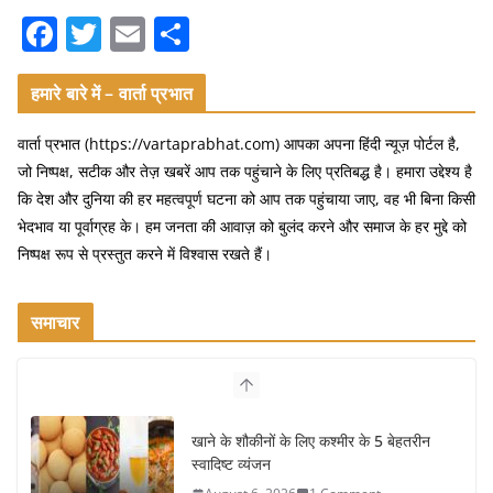
F
T
E
S
a
w
m
h
c
itt
ai
ar
हमारे बारे में – वार्ता प्रभात
e
er
l
e
वार्ता प्रभात (https://vartaprabhat.com) आपका अपना हिंदी न्यूज़ पोर्टल है,
b
जो निष्पक्ष, सटीक और तेज़ खबरें आप तक पहुंचाने के लिए प्रतिबद्ध है। हमारा उद्देश्य है
o
कि देश और दुनिया की हर महत्वपूर्ण घटना को आप तक पहुंचाया जाए, वह भी बिना किसी
भेदभाव या पूर्वाग्रह के। हम जनता की आवाज़ को बुलंद करने और समाज के हर मुद्दे को
o
निष्पक्ष रूप से प्रस्तुत करने में विश्वास रखते हैं।
k
समाचार
खाने के शौकीनों के लिए कश्मीर के 5 बेहतरीन
स्वादिष्ट व्यंजन