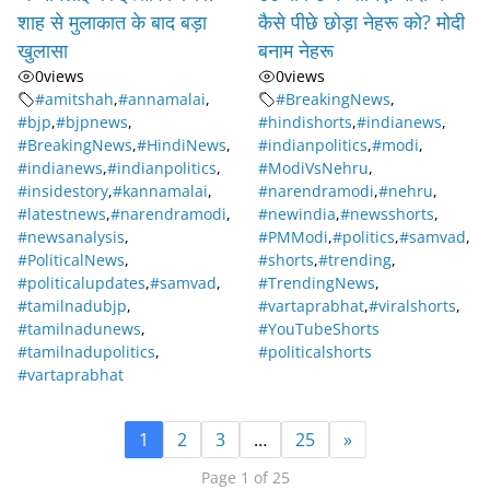
शाह से मुलाकात के बाद बड़ा
कैसे पीछे छोड़ा नेहरू को? मोदी
खुलासा
बनाम नेहरू
0
views
0
views
#amitshah
,
#annamalai
,
#BreakingNews
,
#bjp
,
#bjpnews
,
#hindishorts
,
#indianews
,
#BreakingNews
,
#HindiNews
,
#indianpolitics
,
#modi
,
#indianews
,
#indianpolitics
,
#ModiVsNehru
,
#insidestory
,
#kannamalai
,
#narendramodi
,
#nehru
,
#latestnews
,
#narendramodi
,
#newindia
,
#newsshorts
,
#newsanalysis
,
#PMModi
,
#politics
,
#samvad
,
#PoliticalNews
,
#shorts
,
#trending
,
#politicalupdates
,
#samvad
,
#TrendingNews
,
#tamilnadubjp
,
#vartaprabhat
,
#viralshorts
,
#tamilnadunews
,
#YouTubeShorts
#tamilnadupolitics
,
#politicalshorts
#vartaprabhat
1
2
3
…
25
»
Page 1 of 25