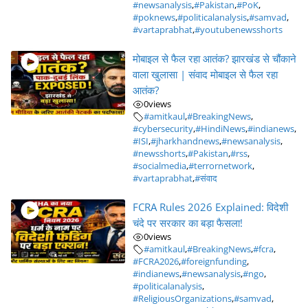
#newsanalysis
,
#Pakistan
,
#PoK
,
#poknews
,
#politicalanalysis
,
#samvad
,
#vartaprabhat
,
#youtubenewsshorts
मोबाइल से फैल रहा आतंक? झारखंड से चौंकाने
वाला खुलासा | संवाद मोबाइल से फैल रहा
आतंक?
0
views
#amitkaul
,
#BreakingNews
,
#cybersecurity
,
#HindiNews
,
#indianews
,
#ISI
,
#jharkhandnews
,
#newsanalysis
,
#newsshorts
,
#Pakistan
,
#rss
,
#socialmedia
,
#terrornetwork
,
#vartaprabhat
,
#संवाद
FCRA Rules 2026 Explained: विदेशी
चंदे पर सरकार का बड़ा फैसला!
0
views
#amitkaul
,
#BreakingNews
,
#fcra
,
#FCRA2026
,
#foreignfunding
,
#indianews
,
#newsanalysis
,
#ngo
,
#politicalanalysis
,
#ReligiousOrganizations
,
#samvad
,