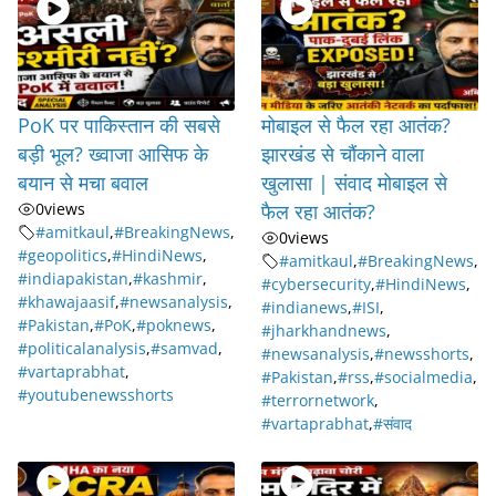
PoK पर पाकिस्तान की सबसे
मोबाइल से फैल रहा आतंक?
बड़ी भूल? ख्वाजा आसिफ के
झारखंड से चौंकाने वाला
बयान से मचा बवाल
खुलासा | संवाद मोबाइल से
0
views
फैल रहा आतंक?
#amitkaul
,
#BreakingNews
,
0
views
#geopolitics
,
#HindiNews
,
#amitkaul
,
#BreakingNews
,
#indiapakistan
,
#kashmir
,
#cybersecurity
,
#HindiNews
,
#khawajaasif
,
#newsanalysis
,
#indianews
,
#ISI
,
#Pakistan
,
#PoK
,
#poknews
,
#jharkhandnews
,
#politicalanalysis
,
#samvad
,
#newsanalysis
,
#newsshorts
,
#vartaprabhat
,
#Pakistan
,
#rss
,
#socialmedia
,
#youtubenewsshorts
#terrornetwork
,
#vartaprabhat
,
#संवाद