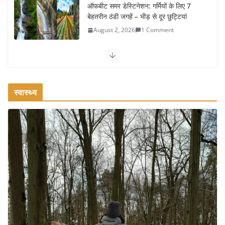
ऑफबीट समर डेस्टिनेशन: गर्मियों के लिए 7
बेहतरीन ठंडी जगहें – भीड़ से दूर छुट्टियां
August 2, 2026
1 Comment
कश्मीर यात्रा गाइड: प्राकृतिक सुंदरता और
स्वादिष्ट भोजन का अनूठा संगम
August 1, 2026
1 Comment
स्वास्थ्य
वजन घटाने के लिए 8 बेहतरीन वॉकिंग
एक्सरसाइज: 1 महीने में पाएं 3-4 किलो कम
वजन
July 31, 2026
1 Comment
16 ज़रूरी कीबोर्ड शॉर्टकट्स जो आपकी
उत्पादकता को दोगुना कर देंगे
August 7, 2026
0 Comments