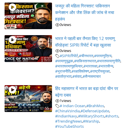
जयपुर की महिला गिरफ्तार! पाकिस्तान
कनेक्शन और जैश लिंक की जांच से मचा
हड़कंप
0
views
भारत ने पहली बार तैनात किए 12 परमाणु
वॉरहेड्स! SIPRI रिपोर्ट में बड़ा खुलासा
0
views
#SIPRIरिपोर्ट
,
#चीनभारत
,
#परमाणुत्रिय
,
#परमाणुयुद्धक
,
#पाकिस्तानभारत
,
#भारतपरमाणुनीति
,
#भारतपरमाणुहथियार
,
#भारतरक्षा
,
#भारतसैन्य
,
#भूराजनीति
,
#रक्षाविश्लेषण
,
#राष्ट्रीयसुरक्षा
,
#वार्ताप्रभात
,
#संवाद
,
#सैन्यसमाचार
हिंद महासागर में भारत का बड़ा दांव! चीन पर
बढ़ेगा दबाव
1
views
# Indian Ocean
,
#BrahMos
,
01:55
#ChinaVsIndia
,
#DefenseUpdate
,
#IndianNavy
,
#MilitaryShorts
,
#shorts
,
#TrendingNews
,
#Warship
,
#YouTubeShorts