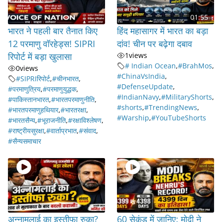
01:55
भारत ने पहली बार तैनात किए
हिंद महासागर में भारत का बड़ा
12 परमाणु वॉरहेड्स! SIPRI
दांव! चीन पर बढ़ेगा दबाव
रिपोर्ट में बड़ा खुलासा
1
views
# Indian Ocean
,
#BrahMos
,
0
views
#ChinaVsIndia
,
#SIPRIरिपोर्ट
,
#चीनभारत
,
#DefenseUpdate
,
#परमाणुत्रिय
,
#परमाणुयुद्धक
,
#IndianNavy
,
#MilitaryShorts
,
#पाकिस्तानभारत
,
#भारतपरमाणुनीति
,
#shorts
,
#TrendingNews
,
#भारतपरमाणुहथियार
,
#भारतरक्षा
,
#Warship
,
#YouTubeShorts
#भारतसैन्य
,
#भूराजनीति
,
#रक्षाविश्लेषण
,
#राष्ट्रीयसुरक्षा
,
#वार्ताप्रभात
,
#संवाद
,
#सैन्यसमाचार
अन्नामलाई का इस्तीफा रुका?
60 सेकंड में जानिए: मोदी ने