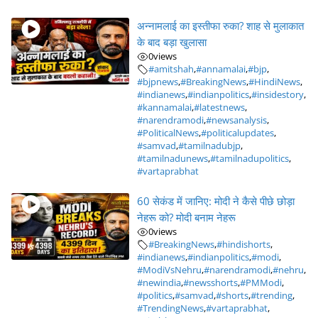
अन्नामलाई का इस्तीफा रुका? शाह से मुलाकात
के बाद बड़ा खुलासा
0
views
#amitshah
,
#annamalai
,
#bjp
,
#bjpnews
,
#BreakingNews
,
#HindiNews
,
#indianews
,
#indianpolitics
,
#insidestory
,
#kannamalai
,
#latestnews
,
#narendramodi
,
#newsanalysis
,
#PoliticalNews
,
#politicalupdates
,
#samvad
,
#tamilnadubjp
,
#tamilnadunews
,
#tamilnadupolitics
,
#vartaprabhat
60 सेकंड में जानिए: मोदी ने कैसे पीछे छोड़ा
नेहरू को? मोदी बनाम नेहरू
0
views
#BreakingNews
,
#hindishorts
,
#indianews
,
#indianpolitics
,
#modi
,
#ModiVsNehru
,
#narendramodi
,
#nehru
,
#newindia
,
#newsshorts
,
#PMModi
,
#politics
,
#samvad
,
#shorts
,
#trending
,
#TrendingNews
,
#vartaprabhat
,