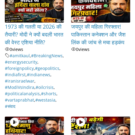
1973 की गलती या 2026 की
जयपुर की महिला गिरफ्तार!
तैयारी? मोदी ने क्यों बदली भारत
पाकिस्तान कनेक्शन और जैश
की वेस्ट एशिया नीति?
लिंक की जांच से मचा हड़कंप
0
views
0
views
#amitkaul
,
#BreakingNews
,
#energysecurity
,
#foreignpolicy
,
#geopolitics
,
#indiafirst
,
#indianews
,
#iranisraelwar
,
#ModiVsIndira
,
#oilcrisis
,
#politicalanalysis
,
#shorts
,
#vartaprabhat
,
#westasia
,
#संवाद