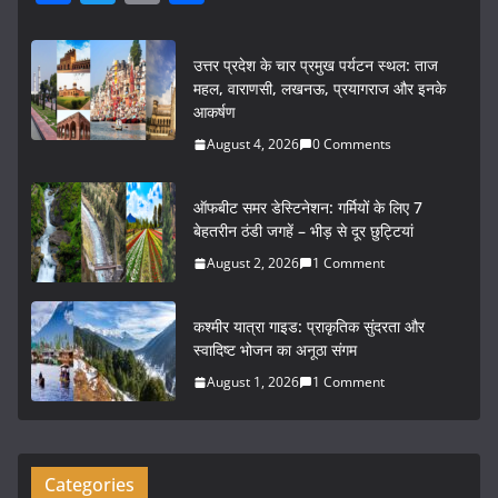
a
w
m
h
c
itt
ai
ar
उत्तर प्रदेश के चार प्रमुख पर्यटन स्थल: ताज
e
er
l
e
महल, वाराणसी, लखनऊ, प्रयागराज और इनके
आकर्षण
b
August 4, 2026
0 Comments
o
o
ऑफबीट समर डेस्टिनेशन: गर्मियों के लिए 7
k
बेहतरीन ठंडी जगहें – भीड़ से दूर छुट्टियां
August 2, 2026
1 Comment
कश्मीर यात्रा गाइड: प्राकृतिक सुंदरता और
स्वादिष्ट भोजन का अनूठा संगम
August 1, 2026
1 Comment
Categories