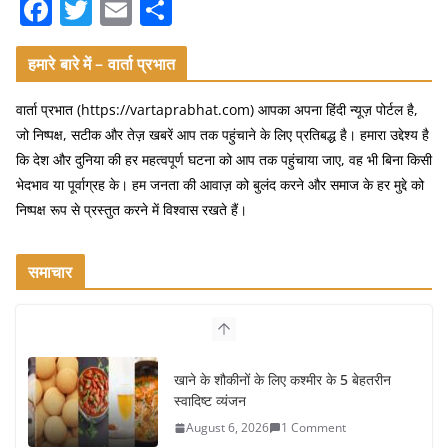
F
T
E
S
a
w
m
h
c
itt
ai
ar
हमारे बारे में – वार्ता प्रभात
e
er
l
e
वार्ता प्रभात (https://vartaprabhat.com) आपका अपना हिंदी न्यूज़ पोर्टल है,
b
जो निष्पक्ष, सटीक और तेज़ खबरें आप तक पहुंचाने के लिए प्रतिबद्ध है। हमारा उद्देश्य है
o
कि देश और दुनिया की हर महत्वपूर्ण घटना को आप तक पहुंचाया जाए, वह भी बिना किसी
भेदभाव या पूर्वाग्रह के। हम जनता की आवाज़ को बुलंद करने और समाज के हर मुद्दे को
o
निष्पक्ष रूप से प्रस्तुत करने में विश्वास रखते हैं।
k
समाचार
खाने के शौकीनों के लिए कश्मीर के 5 बेहतरीन
स्वादिष्ट व्यंजन
August 6, 2026
1 Comment