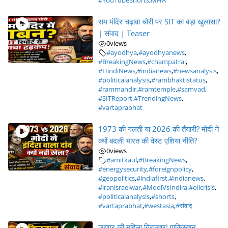
#YouTubeShorts
,
MHA
राम मंदिर चढ़ावा चोरी पर SIT का बड़ा खुलासा?
| संवाद | Teaser
0
views
#ayodhya
,
#ayodhyanews
,
#BreakingNews
,
#champatrai
,
#HindiNews
,
#indianews
,
#newsanalysis
,
#politicalanalysis
,
#rambhaktistatus
,
#rammandir
,
#ramtemple
,
#samvad
,
#SITReport
,
#TrendingNews
,
#vartaprabhat
1973 की गलती या 2026 की तैयारी? मोदी ने
क्यों बदली भारत की वेस्ट एशिया नीति?
0
views
#amitkaul
,
#BreakingNews
,
#energysecurity
,
#foreignpolicy
,
#geopolitics
,
#indiafirst
,
#indianews
,
#iranisraelwar
,
#ModiVsIndira
,
#oilcrisis
,
#politicalanalysis
,
#shorts
,
#vartaprabhat
,
#westasia
,
#संवाद
जयपुर की महिला गिरफ्तार! पाकिस्तान