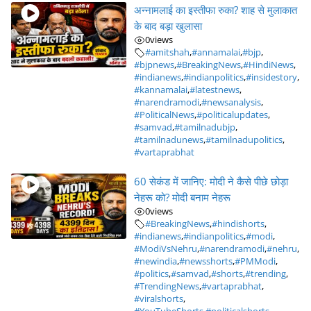
अन्नामलाई का इस्तीफा रुका? शाह से मुलाकात
के बाद बड़ा खुलासा
0
views
#amitshah
,
#annamalai
,
#bjp
,
#bjpnews
,
#BreakingNews
,
#HindiNews
,
#indianews
,
#indianpolitics
,
#insidestory
,
#kannamalai
,
#latestnews
,
#narendramodi
,
#newsanalysis
,
#PoliticalNews
,
#politicalupdates
,
#samvad
,
#tamilnadubjp
,
#tamilnadunews
,
#tamilnadupolitics
,
#vartaprabhat
60 सेकंड में जानिए: मोदी ने कैसे पीछे छोड़ा
नेहरू को? मोदी बनाम नेहरू
0
views
#BreakingNews
,
#hindishorts
,
#indianews
,
#indianpolitics
,
#modi
,
#ModiVsNehru
,
#narendramodi
,
#nehru
,
#newindia
,
#newsshorts
,
#PMModi
,
#politics
,
#samvad
,
#shorts
,
#trending
,
#TrendingNews
,
#vartaprabhat
,
#viralshorts
,