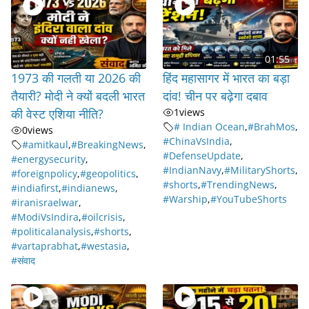
01:55
1973 की गलती या 2026 की
हिंद महासागर में भारत का बड़ा
तैयारी? मोदी ने क्यों बदली भारत
दांव! चीन पर बढ़ेगा दबाव
की वेस्ट एशिया नीति?
1
views
# Indian Ocean
,
#BrahMos
,
0
views
#ChinaVsIndia
,
#amitkaul
,
#BreakingNews
,
#DefenseUpdate
,
#energysecurity
,
#IndianNavy
,
#MilitaryShorts
,
#foreignpolicy
,
#geopolitics
,
#shorts
,
#TrendingNews
,
#indiafirst
,
#indianews
,
#Warship
,
#YouTubeShorts
#iranisraelwar
,
#ModiVsIndira
,
#oilcrisis
,
#politicalanalysis
,
#shorts
,
#vartaprabhat
,
#westasia
,
#संवाद