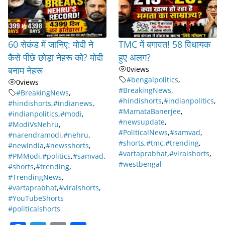
60 सेकंड में जानिए: मोदी ने
TMC में बगावत! 58 विधायक
कैसे पीछे छोड़ा नेहरू को? मोदी
हुए अलग?
बनाम नेहरू
0
views
#bengalpolitics
,
0
views
#BreakingNews
,
#BreakingNews
,
#hindishorts
,
#indianpolitics
,
#hindishorts
,
#indianews
,
#MamataBanerjee
,
#indianpolitics
,
#modi
,
#newsupdate
,
#ModiVsNehru
,
#PoliticalNews
,
#samvad
,
#narendramodi
,
#nehru
,
#shorts
,
#tmc
,
#trending
,
#newindia
,
#newsshorts
,
#vartaprabhat
,
#viralshorts
,
#PMModi
,
#politics
,
#samvad
,
#westbengal
#shorts
,
#trending
,
#TrendingNews
,
#vartaprabhat
,
#viralshorts
,
#YouTubeShorts
#politicalshorts