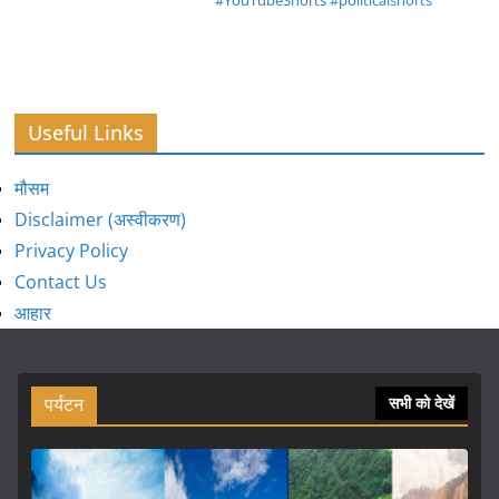
#YouTubeShorts #politicalshorts
Useful Links
मौसम
Disclaimer (अस्वीकरण)
Privacy Policy
Contact Us
आहार
पर्यटन
सभी को देखें