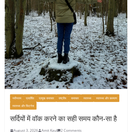
नवीनतम
प्रदर्शित
प्रमुख समाचार
राष्ट्रीय
समाचार
स्वास्थ्य
स्वास्थ्य और कल्याण
स्वास्थ्य और फिटनेस
सर्दियों में वॉक करने का सही समय कौन-सा है
August 3, 2026
Amit Kaul
2 Comments