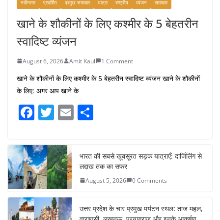
नवीनतम
प्रदर्शित
प्रमुख समाचार
यात्रा
राष्ट्रीय
व्यंजन
समाचार
खाने के शौकीनों के लिए कश्मीर के 5 बेहतरीन
स्वादिष्ट व्यंजन
August 6, 2026
Amit Kaul
1 Comment
खाने के शौकीनों के लिए कश्मीर के 5 बेहतरीन स्वादिष्ट व्यंजन खाने के शौकीनों
के लिए: अगर आप खाने के
F
T
E
S
a
w
m
h
c
itt
ai
ar
e
er
l
e
भारत की सबसे खूबसूरत सड़क यात्राएँ: दार्जिलिंग से
लद्दाख तक का सफर
b
August 5, 2026
0 Comments
o
o
उत्तर प्रदेश के चार प्रमुख पर्यटन स्थल: ताज महल,
वाराणसी, लखनऊ, प्रयागराज और इनके आकर्षण