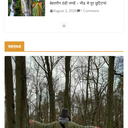
बेहतरीन ठंडी जगहें – भीड़ से दूर छुट्टियां
August 2, 2026
1 Comment
कश्मीर यात्रा गाइड: प्राकृतिक सुंदरता और
स्वादिष्ट भोजन का अनूठा संगम
August 1, 2026
1 Comment
स्वास्थ्य
वजन घटाने के लिए 8 बेहतरीन वॉकिंग
एक्सरसाइज: 1 महीने में पाएं 3-4 किलो कम
वजन
July 31, 2026
1 Comment
16 ज़रूरी कीबोर्ड शॉर्टकट्स जो आपकी
उत्पादकता को दोगुना कर देंगे
August 7, 2026
0 Comments