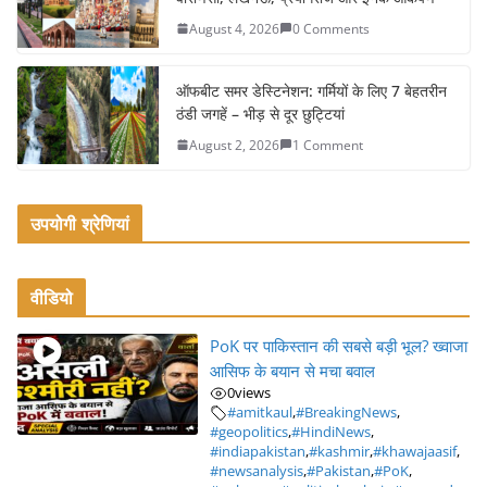
k
August 4, 2026
0 Comments
ऑफबीट समर डेस्टिनेशन: गर्मियों के लिए 7 बेहतरीन
ठंडी जगहें – भीड़ से दूर छुट्टियां
August 2, 2026
1 Comment
उपयोगी श्रेणियां
वीडियो
PoK पर पाकिस्तान की सबसे बड़ी भूल? ख्वाजा
आसिफ के बयान से मचा बवाल
0
views
#amitkaul
,
#BreakingNews
,
#geopolitics
,
#HindiNews
,
#indiapakistan
,
#kashmir
,
#khawajaasif
,
#newsanalysis
,
#Pakistan
,
#PoK
,