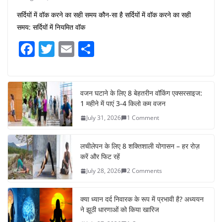
सर्दियों में वॉक करने का सही समय कौन-सा है सर्दियों में वॉक करने का सही
समय: सर्दियों में नियमित वॉक
F
T
E
S
a
w
m
h
c
itt
ai
ar
e
er
l
e
वजन घटाने के लिए 8 बेहतरीन वॉकिंग एक्सरसाइज:
1 महीने में पाएं 3-4 किलो कम वजन
b
July 31, 2026
1 Comment
o
o
लचीलेपन के लिए 8 शक्तिशाली योगासन – हर रोज़
k
करें और फिट रहें
July 28, 2026
2 Comments
क्या ध्यान दर्द निवारक के रूप में प्रभावी है? अध्ययन
ने झूठी धारणाओं को किया खारिज