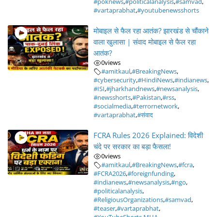
#poknews
,
#politicalanalysis
,
#samvad
,
#vartaprabhat
,
#youtubenewsshorts
मोबाइल से फैल रहा आतंक? झारखंड से चौंकाने
वाला खुलासा | संवाद मोबाइल से फैल रहा
आतंक?
0
views
#amitkaul
,
#BreakingNews
,
#cybersecurity
,
#HindiNews
,
#indianews
,
#ISI
,
#jharkhandnews
,
#newsanalysis
,
#newsshorts
,
#Pakistan
,
#rss
,
#socialmedia
,
#terrornetwork
,
#vartaprabhat
,
#संवाद
FCRA Rules 2026 Explained: विदेशी
चंदे पर सरकार का बड़ा फैसला!
0
views
#amitkaul
,
#BreakingNews
,
#fcra
,
#FCRA2026
,
#foreignfunding
,
#indianews
,
#newsanalysis
,
#ngo
,
#politicalanalysis
,
#ReligiousOrganizations
,
#samvad
,
#teaser
,
#vartaprabhat
,