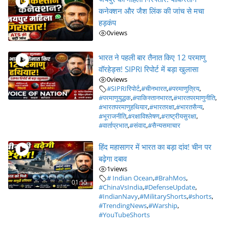
कनेक्शन और जैश लिंक की जांच से मचा
हड़कंप
0
views
भारत ने पहली बार तैनात किए 12 परमाणु
वॉरहेड्स! SIPRI रिपोर्ट में बड़ा खुलासा
0
views
#SIPRIरिपोर्ट
,
#चीनभारत
,
#परमाणुत्रिय
,
#परमाणुयुद्धक
,
#पाकिस्तानभारत
,
#भारतपरमाणुनीति
,
#भारतपरमाणुहथियार
,
#भारतरक्षा
,
#भारतसैन्य
,
#भूराजनीति
,
#रक्षाविश्लेषण
,
#राष्ट्रीयसुरक्षा
,
#वार्ताप्रभात
,
#संवाद
,
#सैन्यसमाचार
हिंद महासागर में भारत का बड़ा दांव! चीन पर
बढ़ेगा दबाव
1
views
# Indian Ocean
,
#BrahMos
,
01:55
#ChinaVsIndia
,
#DefenseUpdate
,
#IndianNavy
,
#MilitaryShorts
,
#shorts
,
#TrendingNews
,
#Warship
,
#YouTubeShorts