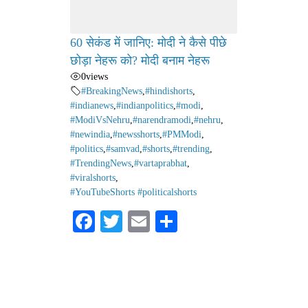
60 सेकंड में जानिए: मोदी ने कैसे पीछे
छोड़ा नेहरू को? मोदी बनाम नेहरू
0
views
#BreakingNews
,
#hindishorts
,
#indianews
,
#indianpolitics
,
#modi
,
#ModiVsNehru
,
#narendramodi
,
#nehru
,
#newindia
,
#newsshorts
,
#PMModi
,
#politics
,
#samvad
,
#shorts
,
#trending
,
#TrendingNews
,
#vartaprabhat
,
#viralshorts
,
#YouTubeShorts #politicalshorts
Fa
T
E
S
ce
wi
m
ha
bo
tte
ail
re
ok
r