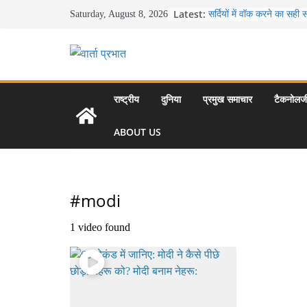
Skip
Latest:
सर्दियों में वॉक करने का सही
Saturday, August 8, 2026
to
16 ज़रूरी कीबोर्ड शॉर्टकट्
उत्पादकता को दोगुना कर देंगे
content
खाने के शौकीनों के लिए कश्मी
स्वादिष्ट व्यंजन
भारत की सबसे खूबसूरत सड़क या
से लद्दाख तक का सफर
राष्ट्रीय
दुनिया
प्रमुख समाचार
टैकनोलज
उत्तर प्रदेश के चार प्रमुख प
महल, वाराणसी, लखनऊ, प्र
ABOUT US
आकर्षण
#modi
1 video found