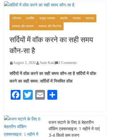
कश्मीर यात्रा गाइड:
प्राकृतिक सुंदरता और
स्वादिष्ट भोजन का अनूठा संगम
नवीनतम
प्रदर्शित
प्रमुख समाचार
राष्ट्रीय
समाचार
स्वास्थ्य
August 1, 2026
स्वास्थ्य और कल्याण
स्वास्थ्य और फिटनेस
1 Comment
सर्दियों में वॉक करने का सही समय
वजन घटाने के लिए 8 बेहतरीन
कौन-सा है
वॉकिंग एक्सरसाइज: 1 महीने में
पाएं 3-4 किलो कम वजन
August 3, 2026
Amit Kaul
2 Comments
July 31, 2026
1 Comment
सर्दियों में वॉक करने का सही समय कौन-सा है सर्दियों में वॉक
करने का सही समय: सर्दियों में नियमित वॉक
16 ज़रूरी कीबोर्ड शॉर्टकट्स
जो आपकी उत्पादकता को
Fa
T
E
S
दोगुना कर देंगे
ce
wi
m
ha
August 7, 2026
0 Comments
bo
tte
ail
re
ok
r
वजन घटाने के लिए 8 बेहतरीन
वॉकिंग एक्सरसाइज: 1 महीने में पाएं
3-4 किलो कम वजन