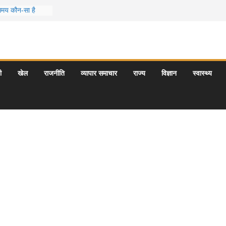
 समय कौन-सा है
स जो आपकी
र के 5 बेहतरीन
त्राएँ: दार्जिलिंग
ी
खेल
राजनीति
व्यापार समाचार
राज्य
विज्ञान
स्वास्थ्य
र्यटन स्थल: ताज
यागराज और इनके