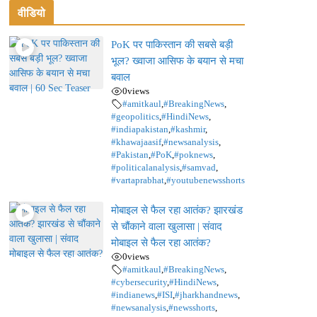
वीडियो
PoK पर पाकिस्तान की सबसे बड़ी
भूल? ख्वाजा आसिफ के बयान से मचा
बवाल
0
views
#amitkaul
,
#BreakingNews
,
#geopolitics
,
#HindiNews
,
#indiapakistan
,
#kashmir
,
#khawajaasif
,
#newsanalysis
,
#Pakistan
,
#PoK
,
#poknews
,
#politicalanalysis
,
#samvad
,
#vartaprabhat
,
#youtubenewsshorts
मोबाइल से फैल रहा आतंक? झारखंड
से चौंकाने वाला खुलासा | संवाद
मोबाइल से फैल रहा आतंक?
0
views
#amitkaul
,
#BreakingNews
,
#cybersecurity
,
#HindiNews
,
#indianews
,
#ISI
,
#jharkhandnews
,
#newsanalysis
,
#newsshorts
,