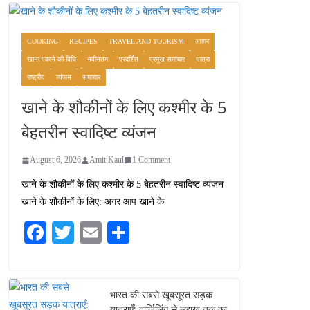
COOKING
RECIPES
TRAVEL AND TOURISM
आहार
खाना पकाने की विधि
नवीनतम
प्रदर्शित
प्रमुख समाचार
यात्रा
राष्ट्रीय
व्यंजन
समाचार
खाने के शौकीनों के लिए कश्मीर के 5
बेहतरीन स्वादिष्ट व्यंजन
August 6, 2026
Amit Kaul
1 Comment
खाने के शौकीनों के लिए कश्मीर के 5 बेहतरीन स्वादिष्ट व्यंजन
खाने के शौकीनों के लिए: अगर आप खाने के
Fa
T
E
S
ce
wi
m
ha
bo
tte
ail
re
ok
r
भारत की सबसे खूबसूरत सड़क
यात्राएँ: दार्जिलिंग से लद्दाख तक का