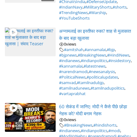
#ChinaVsIndia
,
#DefenseUpdate
,
#IndianNavy
,
#MilitaryShorts
,
#shorts
,
#TrendingNews
,
#Warship
,
#YouTubeShorts
अन्नामलाई का इस्तीफा रुका? शाह से मुलाकात
के बाद बड़ा खुलासा
0
views
#amitshah
,
#annamalai
,
#bjp
,
#bjpnews
,
#BreakingNews
,
#HindiNews
,
#indianews
,
#indianpolitics
,
#insidestory
,
#kannamalai
,
#latestnews
,
#narendramodi
,
#newsanalysis
,
#PoliticalNews
,
#politicalupdates
,
#samvad
,
#tamilnadubjp
,
#tamilnadunews
,
#tamilnadupolitics
,
#vartaprabhat
60 सेकंड में जानिए: मोदी ने कैसे पीछे छोड़ा
नेहरू को? मोदी बनाम नेहरू
0
views
#BreakingNews
,
#hindishorts
,
#indianews
,
#indianpolitics
,
#modi
,
#ModiVsNehru
,
#narendramodi
,
#nehru
,