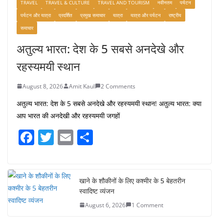
TRAVEL
TRAVEL & CULTURE
TRAVEL AND TOURISM
नवीनतम
पर्यटन
पर्यटन और यात्रा
प्रदर्शित
प्रमुख समाचार
यात्रा
यात्रा और पर्यटन
राष्ट्रीय
समाचार
अतुल्य भारत: देश के 5 सबसे अनदेखे और
रहस्यमयी स्थान
August 8, 2026
Amit Kaul
2 Comments
अतुल्य भारत: देश के 5 सबसे अनदेखे और रहस्यमयी स्थान! अतुल्य भारत: क्या
आप भारत की अनदेखी और रहस्यमयी जगहों
F
T
E
S
a
w
m
h
c
itt
ai
ar
e
er
l
e
खाने के शौकीनों के लिए कश्मीर के 5 बेहतरीन
स्वादिष्ट व्यंजन
b
August 6, 2026
1 Comment
o