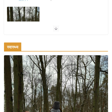
सर्दियों में वॉक करने का सही समय कौन-सा है
August 3, 2026
2 Comments
स्वास्थ्य
ऑफबीट समर डेस्टिनेशन: गर्मियों के लिए 7
बेहतरीन ठंडी जगहें – भीड़ से दूर छुट्टियां
August 2, 2026
1 Comment
भारत में दर्शनीय 10 सबसे प्रसिद्ध मंदिर:
आस्था, इतिहास और वास्तुकला के अद्भुत
प्रतीक
August 9, 2026
0 Comments