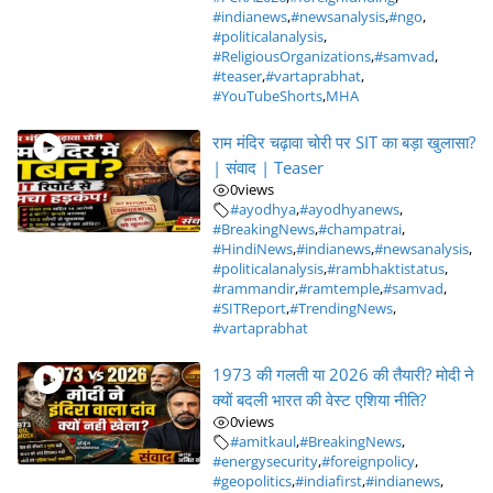
#indianews
,
#newsanalysis
,
#ngo
,
#politicalanalysis
,
#ReligiousOrganizations
,
#samvad
,
#teaser
,
#vartaprabhat
,
#YouTubeShorts
,
MHA
राम मंदिर चढ़ावा चोरी पर SIT का बड़ा खुलासा?
| संवाद | Teaser
0
views
#ayodhya
,
#ayodhyanews
,
#BreakingNews
,
#champatrai
,
#HindiNews
,
#indianews
,
#newsanalysis
,
#politicalanalysis
,
#rambhaktistatus
,
#rammandir
,
#ramtemple
,
#samvad
,
#SITReport
,
#TrendingNews
,
#vartaprabhat
1973 की गलती या 2026 की तैयारी? मोदी ने
क्यों बदली भारत की वेस्ट एशिया नीति?
0
views
#amitkaul
,
#BreakingNews
,
#energysecurity
,
#foreignpolicy
,
#geopolitics
,
#indiafirst
,
#indianews
,