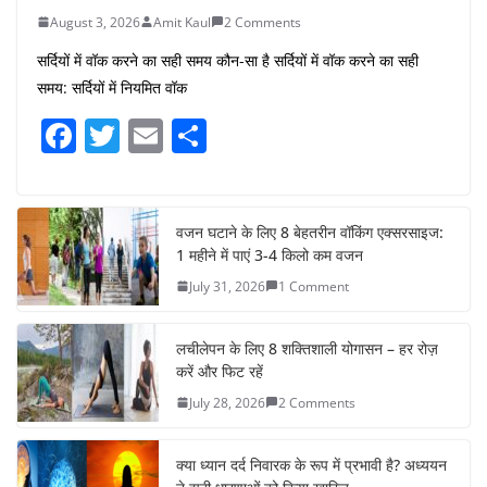
August 3, 2026
Amit Kaul
2 Comments
सर्दियों में वॉक करने का सही समय कौन-सा है सर्दियों में वॉक करने का सही
समय: सर्दियों में नियमित वॉक
F
T
E
S
a
w
m
h
c
itt
ai
ar
e
er
l
e
वजन घटाने के लिए 8 बेहतरीन वॉकिंग एक्सरसाइज:
1 महीने में पाएं 3-4 किलो कम वजन
b
July 31, 2026
1 Comment
o
o
लचीलेपन के लिए 8 शक्तिशाली योगासन – हर रोज़
k
करें और फिट रहें
July 28, 2026
2 Comments
क्या ध्यान दर्द निवारक के रूप में प्रभावी है? अध्ययन