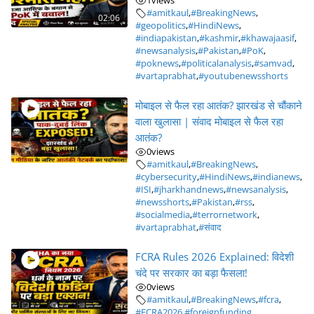
1
views
#amitkaul
,
#BreakingNews
,
02:06
#geopolitics
,
#HindiNews
,
#indiapakistan
,
#kashmir
,
#khawajaasif
,
#newsanalysis
,
#Pakistan
,
#PoK
,
#poknews
,
#politicalanalysis
,
#samvad
,
#vartaprabhat
,
#youtubenewsshorts
मोबाइल से फैल रहा आतंक? झारखंड से चौंकाने
वाला खुलासा | संवाद मोबाइल से फैल रहा
आतंक?
0
views
#amitkaul
,
#BreakingNews
,
#cybersecurity
,
#HindiNews
,
#indianews
,
#ISI
,
#jharkhandnews
,
#newsanalysis
,
#newsshorts
,
#Pakistan
,
#rss
,
#socialmedia
,
#terrornetwork
,
#vartaprabhat
,
#संवाद
FCRA Rules 2026 Explained: विदेशी
चंदे पर सरकार का बड़ा फैसला!
0
views
#amitkaul
,
#BreakingNews
,
#fcra
,
#FCRA2026
,
#foreignfunding
,