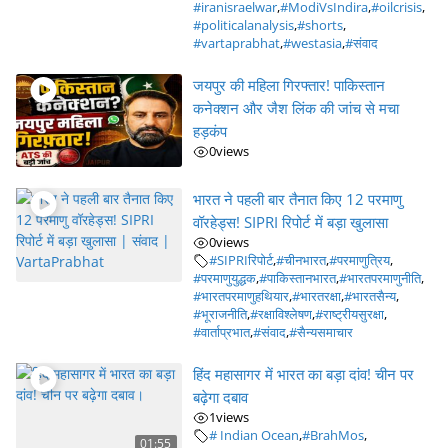
#iranisraelwar
,
#ModiVsIndira
,
#oilcrisis
,
#politicalanalysis
,
#shorts
,
#vartaprabhat
,
#westasia
,
#संवाद
जयपुर की महिला गिरफ्तार! पाकिस्तान
कनेक्शन और जैश लिंक की जांच से मचा
हड़कंप
0
views
भारत ने पहली बार तैनात किए 12 परमाणु
वॉरहेड्स! SIPRI रिपोर्ट में बड़ा खुलासा
0
views
#SIPRIरिपोर्ट
,
#चीनभारत
,
#परमाणुत्रिय
,
#परमाणुयुद्धक
,
#पाकिस्तानभारत
,
#भारतपरमाणुनीति
,
#भारतपरमाणुहथियार
,
#भारतरक्षा
,
#भारतसैन्य
,
#भूराजनीति
,
#रक्षाविश्लेषण
,
#राष्ट्रीयसुरक्षा
,
#वार्ताप्रभात
,
#संवाद
,
#सैन्यसमाचार
हिंद महासागर में भारत का बड़ा दांव! चीन पर
बढ़ेगा दबाव
1
views
# Indian Ocean
,
#BrahMos
,
01:55