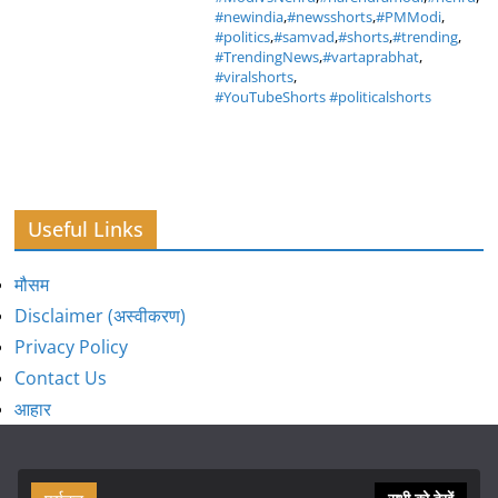
#newindia
,
#newsshorts
,
#PMModi
,
#politics
,
#samvad
,
#shorts
,
#trending
,
#TrendingNews
,
#vartaprabhat
,
#viralshorts
,
#YouTubeShorts #politicalshorts
Useful Links
मौसम
Disclaimer (अस्वीकरण)
Privacy Policy
Contact Us
आहार