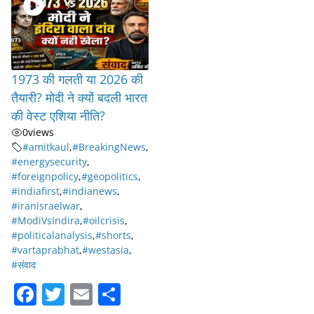
1973 की गलती या 2026 की
तैयारी? मोदी ने क्यों बदली भारत
की वेस्ट एशिया नीति?
0
views
#amitkaul
,
#BreakingNews
,
#energysecurity
,
#foreignpolicy
,
#geopolitics
,
#indiafirst
,
#indianews
,
#iranisraelwar
,
#ModiVsIndira
,
#oilcrisis
,
#politicalanalysis
,
#shorts
,
#vartaprabhat
,
#westasia
,
#संवाद
F
T
E
S