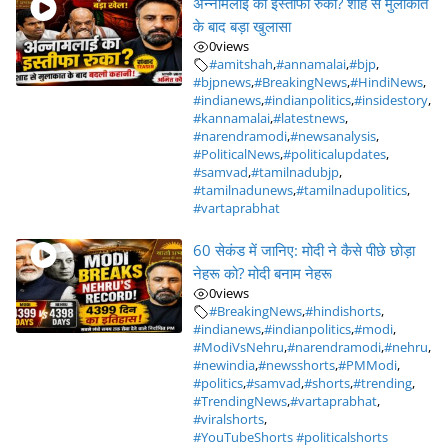
अन्नामलाई का इस्तीफा रुका? शाह से मुलाकात
के बाद बड़ा खुलासा
0
views
#amitshah
,
#annamalai
,
#bjp
,
#bjpnews
,
#BreakingNews
,
#HindiNews
,
#indianews
,
#indianpolitics
,
#insidestory
,
#kannamalai
,
#latestnews
,
#narendramodi
,
#newsanalysis
,
#PoliticalNews
,
#politicalupdates
,
#samvad
,
#tamilnadubjp
,
#tamilnadunews
,
#tamilnadupolitics
,
#vartaprabhat
60 सेकंड में जानिए: मोदी ने कैसे पीछे छोड़ा
नेहरू को? मोदी बनाम नेहरू
0
views
#BreakingNews
,
#hindishorts
,
#indianews
,
#indianpolitics
,
#modi
,
#ModiVsNehru
,
#narendramodi
,
#nehru
,
#newindia
,
#newsshorts
,
#PMModi
,
#politics
,
#samvad
,
#shorts
,
#trending
,
#TrendingNews
,
#vartaprabhat
,
#viralshorts
,
#YouTubeShorts #politicalshorts