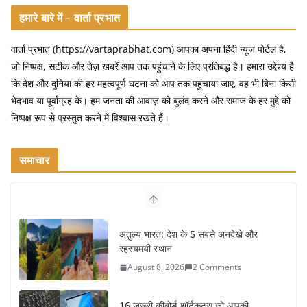
a
w
m
h
c
itt
ai
ar
हमारे बारे में – वार्ता प्रभात
e
er
l
e
वार्ता प्रभात (https://vartaprabhat.com) आपका अपना हिंदी न्यूज़ पोर्टल है,
b
जो निष्पक्ष, सटीक और तेज़ खबरें आप तक पहुंचाने के लिए प्रतिबद्ध है। हमारा उद्देश्य है
o
कि देश और दुनिया की हर महत्वपूर्ण घटना को आप तक पहुंचाया जाए, वह भी बिना किसी
भेदभाव या पूर्वाग्रह के। हम जनता की आवाज़ को बुलंद करने और समाज के हर मुद्दे को
o
निष्पक्ष रूप से प्रस्तुत करने में विश्वास रखते हैं।
k
समाचार
अतुल्य भारत: देश के 5 सबसे अनदेखे और
रहस्यमयी स्थान
August 8, 2026
2 Comments
16 ज़रूरी कीबोर्ड शॉर्टकट्स जो आपकी