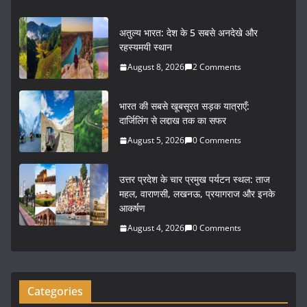
a
w
m
h
c
itt
ai
ar
अतुल्य भारत: देश के 5 सबसे अनदेखे और
e
er
l
e
रहस्यमयी स्थान
b
August 8, 2026
2 Comments
o
भारत की सबसे खूबसूरत सड़क यात्राएँ:
o
दार्जिलिंग से लद्दाख तक का सफर
k
August 5, 2026
0 Comments
उत्तर प्रदेश के चार प्रमुख पर्यटन स्थल: ताज
महल, वाराणसी, लखनऊ, प्रयागराज और इनके
आकर्षण
August 4, 2026
0 Comments
Categories