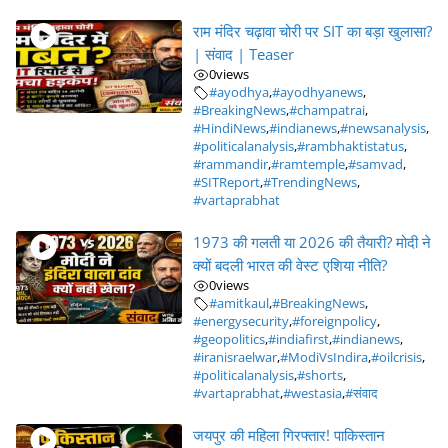
राम मंदिर चढ़ावा चोरी पर SIT का बड़ा खुलासा?
| संवाद | Teaser
0
views
#ayodhya
,
#ayodhyanews
,
#BreakingNews
,
#champatrai
,
#HindiNews
,
#indianews
,
#newsanalysis
,
#politicalanalysis
,
#rambhaktistatus
,
#rammandir
,
#ramtemple
,
#samvad
,
#SITReport
,
#TrendingNews
,
#vartaprabhat
1973 की गलती या 2026 की तैयारी? मोदी ने
क्यों बदली भारत की वेस्ट एशिया नीति?
0
views
#amitkaul
,
#BreakingNews
,
#energysecurity
,
#foreignpolicy
,
#geopolitics
,
#indiafirst
,
#indianews
,
#iranisraelwar
,
#ModiVsIndira
,
#oilcrisis
,
#politicalanalysis
,
#shorts
,
#vartaprabhat
,
#westasia
,
#संवाद
जयपुर की महिला गिरफ्तार! पाकिस्तान