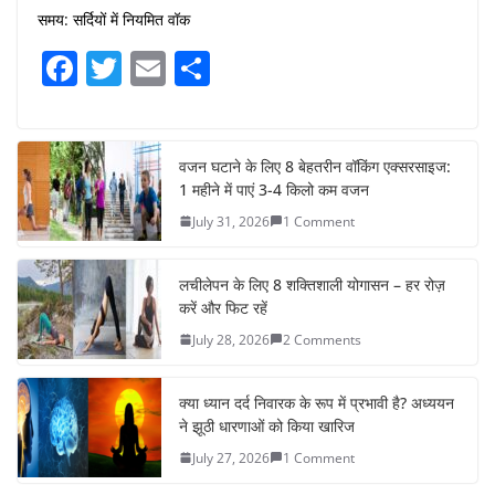
समय: सर्दियों में नियमित वॉक
F
T
E
S
a
w
m
h
c
itt
ai
ar
e
er
l
e
वजन घटाने के लिए 8 बेहतरीन वॉकिंग एक्सरसाइज:
1 महीने में पाएं 3-4 किलो कम वजन
b
July 31, 2026
1 Comment
o
o
लचीलेपन के लिए 8 शक्तिशाली योगासन – हर रोज़
k
करें और फिट रहें
July 28, 2026
2 Comments
क्या ध्यान दर्द निवारक के रूप में प्रभावी है? अध्ययन
ने झूठी धारणाओं को किया खारिज
July 27, 2026
1 Comment