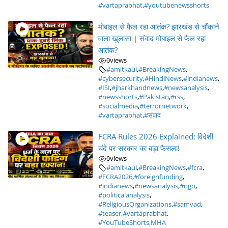
#vartaprabhat
,
#youtubenewsshorts
मोबाइल से फैल रहा आतंक? झारखंड से चौंकाने
वाला खुलासा | संवाद मोबाइल से फैल रहा
आतंक?
0
views
#amitkaul
,
#BreakingNews
,
#cybersecurity
,
#HindiNews
,
#indianews
,
#ISI
,
#jharkhandnews
,
#newsanalysis
,
#newsshorts
,
#Pakistan
,
#rss
,
#socialmedia
,
#terrornetwork
,
#vartaprabhat
,
#संवाद
FCRA Rules 2026 Explained: विदेशी
चंदे पर सरकार का बड़ा फैसला!
0
views
#amitkaul
,
#BreakingNews
,
#fcra
,
#FCRA2026
,
#foreignfunding
,
#indianews
,
#newsanalysis
,
#ngo
,
#politicalanalysis
,
#ReligiousOrganizations
,
#samvad
,
#teaser
,
#vartaprabhat
,
#YouTubeShorts
,
MHA