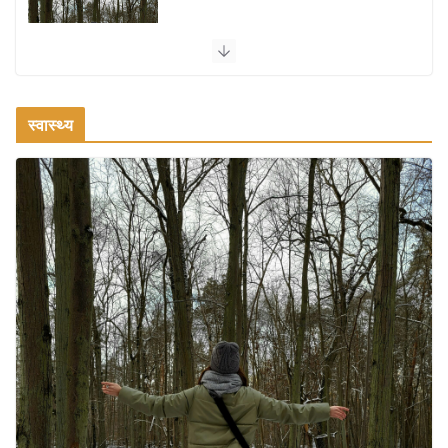
सर्दियों में वॉक करने का सही समय कौन-सा है
August 3, 2026
2 Comments
स्वास्थ्य
ऑफबीट समर डेस्टिनेशन: गर्मियों के लिए 7
बेहतरीन ठंडी जगहें – भीड़ से दूर छुट्टियां
August 2, 2026
1 Comment
भारत में दर्शनीय 10 सबसे प्रसिद्ध मंदिर:
आस्था, इतिहास और वास्तुकला के अद्भुत
प्रतीक
August 9, 2026
0 Comments