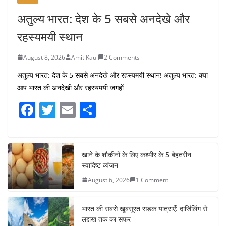
अतुल्य भारत: देश के 5 सबसे अनदेखे और
रहस्यमयी स्थान
August 8, 2026
Amit Kaul
2 Comments
अतुल्य भारत: देश के 5 सबसे अनदेखे और रहस्यमयी स्थान! अतुल्य भारत: क्या
आप भारत की अनदेखी और रहस्यमयी जगहों
F
T
E
S
a
w
m
h
c
itt
ai
ar
e
er
l
e
खाने के शौकीनों के लिए कश्मीर के 5 बेहतरीन
स्वादिष्ट व्यंजन
b
August 6, 2026
1 Comment
o
o
भारत की सबसे खूबसूरत सड़क यात्राएँ: दार्जिलिंग से
k
लद्दाख तक का सफर