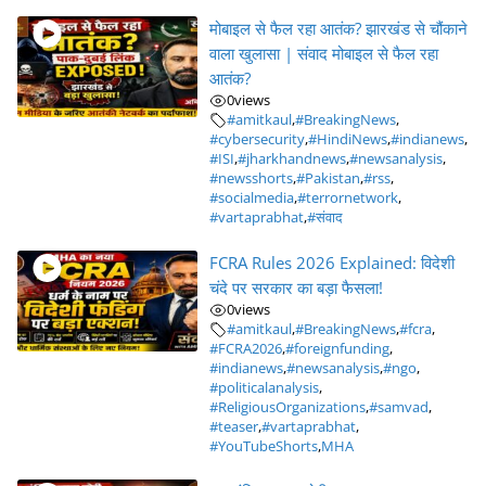
मोबाइल से फैल रहा आतंक? झारखंड से चौंकाने
वाला खुलासा | संवाद मोबाइल से फैल रहा
आतंक?
0
views
#amitkaul
,
#BreakingNews
,
#cybersecurity
,
#HindiNews
,
#indianews
,
#ISI
,
#jharkhandnews
,
#newsanalysis
,
#newsshorts
,
#Pakistan
,
#rss
,
#socialmedia
,
#terrornetwork
,
#vartaprabhat
,
#संवाद
FCRA Rules 2026 Explained: विदेशी
चंदे पर सरकार का बड़ा फैसला!
0
views
#amitkaul
,
#BreakingNews
,
#fcra
,
#FCRA2026
,
#foreignfunding
,
#indianews
,
#newsanalysis
,
#ngo
,
#politicalanalysis
,
#ReligiousOrganizations
,
#samvad
,
#teaser
,
#vartaprabhat
,
#YouTubeShorts
,
MHA