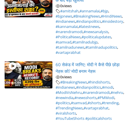
के बाद बड़ा खुलासा
0
views
#amitshah
,
#annamalai
,
#bjp
,
#bjpnews
,
#BreakingNews
,
#HindiNews
,
#indianews
,
#indianpolitics
,
#insidestory
,
#kannamalai
,
#latestnews
,
#narendramodi
,
#newsanalysis
,
#PoliticalNews
,
#politicalupdates
,
#samvad
,
#tamilnadubjp
,
#tamilnadunews
,
#tamilnadupolitics
,
#vartaprabhat
60 सेकंड में जानिए: मोदी ने कैसे पीछे छोड़ा
नेहरू को? मोदी बनाम नेहरू
0
views
#BreakingNews
,
#hindishorts
,
#indianews
,
#indianpolitics
,
#modi
,
#ModiVsNehru
,
#narendramodi
,
#nehru
,
#newindia
,
#newsshorts
,
#PMModi
,
#politics
,
#samvad
,
#shorts
,
#trending
,
#TrendingNews
,
#vartaprabhat
,
#viralshorts
,
#YouTubeShorts #politicalshorts