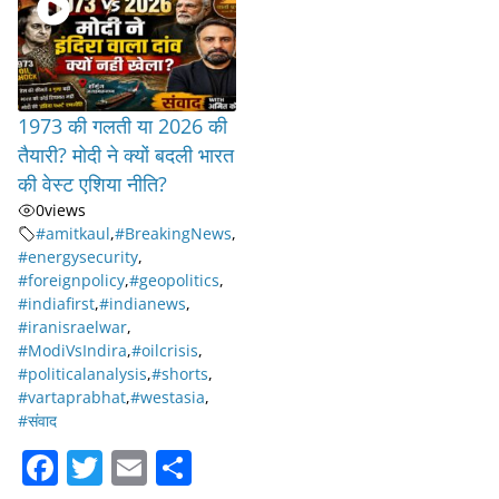
1973 की गलती या 2026 की
तैयारी? मोदी ने क्यों बदली भारत
की वेस्ट एशिया नीति?
0
views
#amitkaul
,
#BreakingNews
,
#energysecurity
,
#foreignpolicy
,
#geopolitics
,
#indiafirst
,
#indianews
,
#iranisraelwar
,
#ModiVsIndira
,
#oilcrisis
,
#politicalanalysis
,
#shorts
,
#vartaprabhat
,
#westasia
,
#संवाद
F
T
E
S