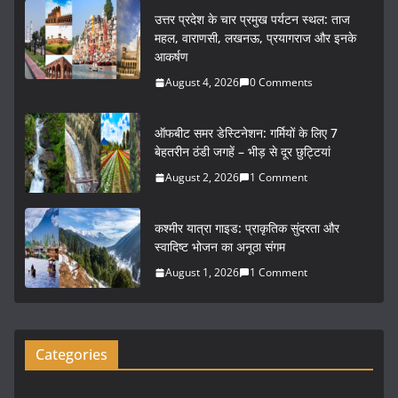
c
itt
ai
ar
उत्तर प्रदेश के चार प्रमुख पर्यटन स्थल: ताज
e
er
l
e
महल, वाराणसी, लखनऊ, प्रयागराज और इनके
आकर्षण
b
August 4, 2026
0 Comments
o
o
ऑफबीट समर डेस्टिनेशन: गर्मियों के लिए 7
k
बेहतरीन ठंडी जगहें – भीड़ से दूर छुट्टियां
August 2, 2026
1 Comment
कश्मीर यात्रा गाइड: प्राकृतिक सुंदरता और
स्वादिष्ट भोजन का अनूठा संगम
August 1, 2026
1 Comment
Categories