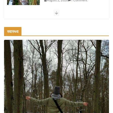
August 2, 2026
1 Comment
कश्मीर यात्रा गाइड: प्राकृतिक सुंदरता और
स्वादिष्ट भोजन का अनूठा संगम
August 1, 2026
1 Comment
स्वास्थ्य
वजन घटाने के लिए 8 बेहतरीन वॉकिंग
एक्सरसाइज: 1 महीने में पाएं 3-4 किलो कम
वजन
July 31, 2026
1 Comment
16 ज़रूरी कीबोर्ड शॉर्टकट्स जो आपकी
उत्पादकता को दोगुना कर देंगे
August 7, 2026
0 Comments