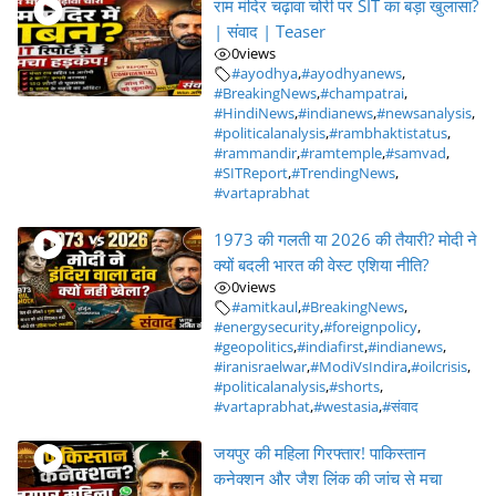
राम मंदिर चढ़ावा चोरी पर SIT का बड़ा खुलासा?
| संवाद | Teaser
0
views
#ayodhya
,
#ayodhyanews
,
#BreakingNews
,
#champatrai
,
#HindiNews
,
#indianews
,
#newsanalysis
,
#politicalanalysis
,
#rambhaktistatus
,
#rammandir
,
#ramtemple
,
#samvad
,
#SITReport
,
#TrendingNews
,
#vartaprabhat
1973 की गलती या 2026 की तैयारी? मोदी ने
क्यों बदली भारत की वेस्ट एशिया नीति?
0
views
#amitkaul
,
#BreakingNews
,
#energysecurity
,
#foreignpolicy
,
#geopolitics
,
#indiafirst
,
#indianews
,
#iranisraelwar
,
#ModiVsIndira
,
#oilcrisis
,
#politicalanalysis
,
#shorts
,
#vartaprabhat
,
#westasia
,
#संवाद
जयपुर की महिला गिरफ्तार! पाकिस्तान
कनेक्शन और जैश लिंक की जांच से मचा