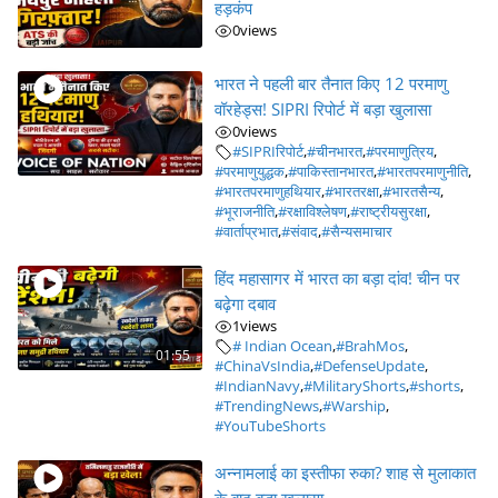
हड़कंप
0
views
भारत ने पहली बार तैनात किए 12 परमाणु
वॉरहेड्स! SIPRI रिपोर्ट में बड़ा खुलासा
0
views
#SIPRIरिपोर्ट
,
#चीनभारत
,
#परमाणुत्रिय
,
#परमाणुयुद्धक
,
#पाकिस्तानभारत
,
#भारतपरमाणुनीति
,
#भारतपरमाणुहथियार
,
#भारतरक्षा
,
#भारतसैन्य
,
#भूराजनीति
,
#रक्षाविश्लेषण
,
#राष्ट्रीयसुरक्षा
,
#वार्ताप्रभात
,
#संवाद
,
#सैन्यसमाचार
हिंद महासागर में भारत का बड़ा दांव! चीन पर
बढ़ेगा दबाव
1
views
# Indian Ocean
,
#BrahMos
,
01:55
#ChinaVsIndia
,
#DefenseUpdate
,
#IndianNavy
,
#MilitaryShorts
,
#shorts
,
#TrendingNews
,
#Warship
,
#YouTubeShorts
अन्नामलाई का इस्तीफा रुका? शाह से मुलाकात