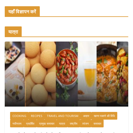
यहाँ विज्ञापन करें
यात्रा
COOKING
RECIPES
TRAVEL AND TOURISM
आहार
खाना पकाने की विधि
नवीनतम
प्रदर्शित
प्रमुख समाचार
यात्रा
राष्ट्रीय
व्यंजन
समाचार