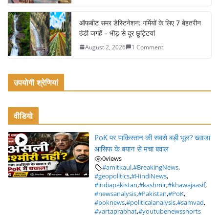
ऑफबीट समर डेस्टिनेशन: गर्मियों के लिए 7 बेहतरीन
ठंडी जगहें – भीड़ से दूर छुट्टियां
August 2, 2026
1 Comment
उपयोगी श्रेणियां
वीडियो
PoK पर पाकिस्तान की सबसे बड़ी भूल? ख्वाजा
आसिफ के बयान से मचा बवाल
0
views
#amitkaul
,
#BreakingNews
,
#geopolitics
,
#HindiNews
,
#indiapakistan
,
#kashmir
,
#khawajaasif
,
#newsanalysis
,
#Pakistan
,
#PoK
,
#poknews
,
#politicalanalysis
,
#samvad
,
#vartaprabhat
,
#youtubenewsshorts