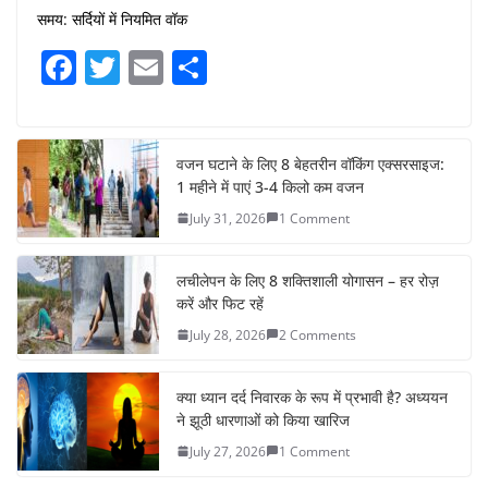
समय: सर्दियों में नियमित वॉक
F
T
E
S
a
w
m
h
c
itt
ai
ar
e
er
l
e
वजन घटाने के लिए 8 बेहतरीन वॉकिंग एक्सरसाइज:
1 महीने में पाएं 3-4 किलो कम वजन
b
July 31, 2026
1 Comment
o
o
लचीलेपन के लिए 8 शक्तिशाली योगासन – हर रोज़
k
करें और फिट रहें
July 28, 2026
2 Comments
क्या ध्यान दर्द निवारक के रूप में प्रभावी है? अध्ययन
ने झूठी धारणाओं को किया खारिज
July 27, 2026
1 Comment