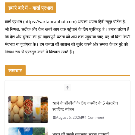
a
w
m
h
c
itt
ai
ar
हमारे बारे में – वार्ता प्रभात
e
er
l
e
वार्ता प्रभात (https://vartaprabhat.com) आपका अपना हिंदी न्यूज़ पोर्टल है,
b
जो निष्पक्ष, सटीक और तेज़ खबरें आप तक पहुंचाने के लिए प्रतिबद्ध है। हमारा उद्देश्य है
o
कि देश और दुनिया की हर महत्वपूर्ण घटना को आप तक पहुंचाया जाए, वह भी बिना किसी
भेदभाव या पूर्वाग्रह के। हम जनता की आवाज़ को बुलंद करने और समाज के हर मुद्दे को
o
निष्पक्ष रूप से प्रस्तुत करने में विश्वास रखते हैं।
k
समाचार
खाने के शौकीनों के लिए कश्मीर के 5 बेहतरीन
स्वादिष्ट व्यंजन
August 6, 2026
1 Comment
भारत की सबसे खूबसूरत सड़क यात्राएँ: