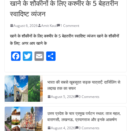
खाने के शौकीनों के लिए कश्मीर के 5 बेहतरीन
स्वादिष्ट व्यंजन
August 6, 2026
Amit Kaul
1 Comment
खाने के शौकीनों के लिए कश्मीर के 5 बेहतरीन स्वादिष्ट व्यंजन खाने के शौकीनों
के लिए: अगर आप खाने के
F
T
E
S
a
w
m
h
c
itt
ai
ar
e
er
l
e
भारत की सबसे खूबसूरत सड़क यात्राएँ: दार्जिलिंग से
लद्दाख तक का सफर
b
August 5, 2026
0 Comments
o
o
उत्तर प्रदेश के चार प्रमुख पर्यटन स्थल: ताज महल,
k
वाराणसी, लखनऊ, प्रयागराज और इनके आकर्षण
August 4, 2026
0 Comments