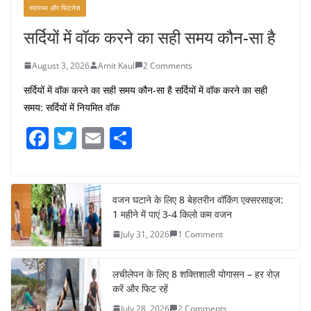
स्वास्थ्य और फिटनेस
सर्दियों में वॉक करने का सही समय कौन-सा है
August 3, 2026
Amit Kaul
2 Comments
सर्दियों में वॉक करने का सही समय कौन-सा है सर्दियों में वॉक करने का सही
समय: सर्दियों में नियमित वॉक
F
T
E
S
a
w
m
h
c
itt
ai
ar
e
er
l
e
वजन घटाने के लिए 8 बेहतरीन वॉकिंग एक्सरसाइज:
1 महीने में पाएं 3-4 किलो कम वजन
b
July 31, 2026
1 Comment
o
o
लचीलेपन के लिए 8 शक्तिशाली योगासन – हर रोज़
k
करें और फिट रहें
July 28, 2026
2 Comments