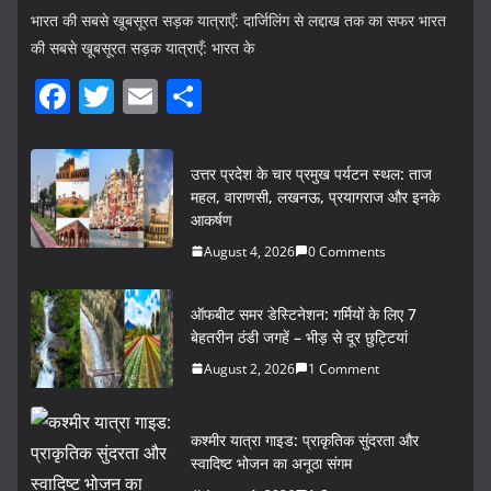
भारत की सबसे खूबसूरत सड़क यात्राएँ: दार्जिलिंग से लद्दाख तक का सफर भारत
की सबसे खूबसूरत सड़क यात्राएँ: भारत के
F
T
E
S
a
w
m
h
c
itt
ai
ar
उत्तर प्रदेश के चार प्रमुख पर्यटन स्थल: ताज
e
er
l
e
महल, वाराणसी, लखनऊ, प्रयागराज और इनके
आकर्षण
b
August 4, 2026
0 Comments
o
o
ऑफबीट समर डेस्टिनेशन: गर्मियों के लिए 7
k
बेहतरीन ठंडी जगहें – भीड़ से दूर छुट्टियां
August 2, 2026
1 Comment
कश्मीर यात्रा गाइड: प्राकृतिक सुंदरता और
स्वादिष्ट भोजन का अनूठा संगम