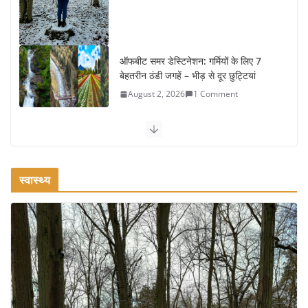
ऑफबीट समर डेस्टिनेशन: गर्मियों के लिए 7
बेहतरीन ठंडी जगहें – भीड़ से दूर छुट्टियां
August 2, 2026
1 Comment
कश्मीर यात्रा गाइड: प्राकृतिक सुंदरता और स्वादिष्ट भोजन का अनूठा संगम
August 1, 2026
1 Comment
स्वास्थ्य
वजन घटाने के लिए 8 बेहतरीन वॉकिंग एक्सरसाइज: 1 महीने में पाएं 3-4
किलो कम वजन
July 31, 2026
1 Comment
16 ज़रूरी कीबोर्ड शॉर्टकट्स जो आपकी
उत्पादकता को दोगुना कर देंगे
August 7, 2026
0 Comments