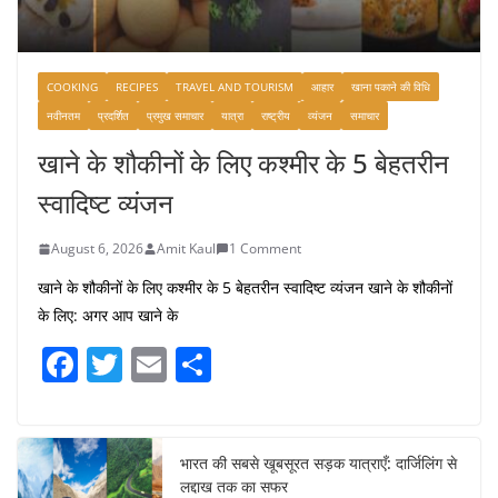
COOKING
RECIPES
TRAVEL AND TOURISM
आहार
खाना पकाने की विधि
नवीनतम
प्रदर्शित
प्रमुख समाचार
यात्रा
राष्ट्रीय
व्यंजन
समाचार
खाने के शौकीनों के लिए कश्मीर के 5 बेहतरीन
स्वादिष्ट व्यंजन
August 6, 2026
Amit Kaul
1 Comment
खाने के शौकीनों के लिए कश्मीर के 5 बेहतरीन स्वादिष्ट व्यंजन खाने के शौकीनों
के लिए: अगर आप खाने के
F
T
E
S
a
w
m
h
c
itt
ai
ar
e
er
l
e
भारत की सबसे खूबसूरत सड़क यात्राएँ: दार्जिलिंग से
लद्दाख तक का सफर