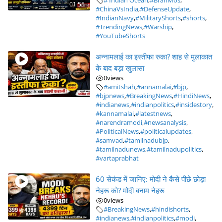
# Indian Ocean
,
#BrahMos
,
01:55
#ChinaVsIndia
,
#DefenseUpdate
,
#IndianNavy
,
#MilitaryShorts
,
#shorts
,
#TrendingNews
,
#Warship
,
#YouTubeShorts
अन्नामलाई का इस्तीफा रुका? शाह से मुलाकात
के बाद बड़ा खुलासा
0
views
#amitshah
,
#annamalai
,
#bjp
,
#bjpnews
,
#BreakingNews
,
#HindiNews
,
#indianews
,
#indianpolitics
,
#insidestory
,
#kannamalai
,
#latestnews
,
#narendramodi
,
#newsanalysis
,
#PoliticalNews
,
#politicalupdates
,
#samvad
,
#tamilnadubjp
,
#tamilnadunews
,
#tamilnadupolitics
,
#vartaprabhat
60 सेकंड में जानिए: मोदी ने कैसे पीछे छोड़ा
नेहरू को? मोदी बनाम नेहरू
0
views
#BreakingNews
,
#hindishorts
,
#indianews
,
#indianpolitics
,
#modi
,