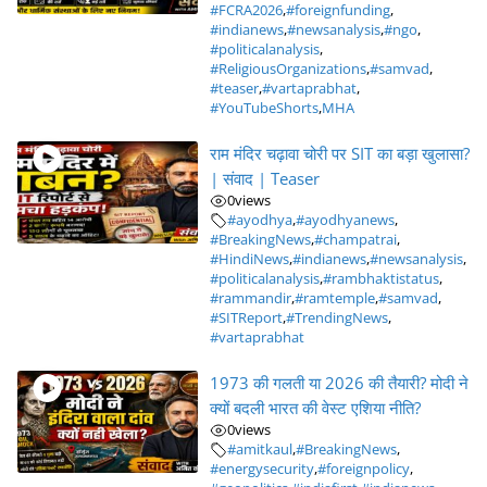
#FCRA2026
,
#foreignfunding
,
#indianews
,
#newsanalysis
,
#ngo
,
#politicalanalysis
,
#ReligiousOrganizations
,
#samvad
,
#teaser
,
#vartaprabhat
,
#YouTubeShorts
,
MHA
राम मंदिर चढ़ावा चोरी पर SIT का बड़ा खुलासा?
| संवाद | Teaser
0
views
#ayodhya
,
#ayodhyanews
,
#BreakingNews
,
#champatrai
,
#HindiNews
,
#indianews
,
#newsanalysis
,
#politicalanalysis
,
#rambhaktistatus
,
#rammandir
,
#ramtemple
,
#samvad
,
#SITReport
,
#TrendingNews
,
#vartaprabhat
1973 की गलती या 2026 की तैयारी? मोदी ने
क्यों बदली भारत की वेस्ट एशिया नीति?
0
views
#amitkaul
,
#BreakingNews
,
#energysecurity
,
#foreignpolicy
,