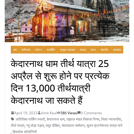
धर्म
नवीनतम
पर्यटन
प्रदर्शित
प्रमुख समाचार
यात्रा
राज्य
राष्ट्रीय
समाचार
केदारनाथ धाम तीर्थ यात्रा 25
अप्रैल से शुरू होने पर प्रत्येक
दिन 13,000 तीर्थयात्री
केदारनाथ जा सकते हैं
April 19, 2023
Amit Kaul
586 Views
0 Comments
अतिरिक्त पार्किंग स्थलों
,
केदारनाथ धाम
,
गढ़वाल मंडल विकास निगम
,
जिला न्यायाधीश
,
तीर्थ यात्रा
,
न्यू घोड़ा पड़ाव
,
मयूर दीक्षित
,
संवाददाता सम्मेलन
,
सुलभ इंटरनेशनल यात्रा मार्ग
,
हिमलोक कॉलोनियों