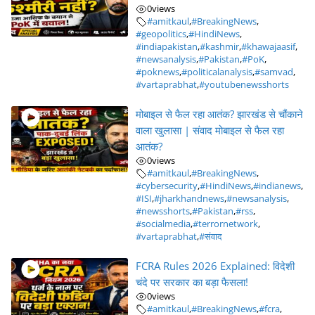
0
views
#amitkaul
,
#BreakingNews
,
#geopolitics
,
#HindiNews
,
#indiapakistan
,
#kashmir
,
#khawajaasif
,
#newsanalysis
,
#Pakistan
,
#PoK
,
#poknews
,
#politicalanalysis
,
#samvad
,
#vartaprabhat
,
#youtubenewsshorts
मोबाइल से फैल रहा आतंक? झारखंड से चौंकाने
वाला खुलासा | संवाद मोबाइल से फैल रहा
आतंक?
0
views
#amitkaul
,
#BreakingNews
,
#cybersecurity
,
#HindiNews
,
#indianews
,
#ISI
,
#jharkhandnews
,
#newsanalysis
,
#newsshorts
,
#Pakistan
,
#rss
,
#socialmedia
,
#terrornetwork
,
#vartaprabhat
,
#संवाद
FCRA Rules 2026 Explained: विदेशी
चंदे पर सरकार का बड़ा फैसला!
0
views
#amitkaul
,
#BreakingNews
,
#fcra
,