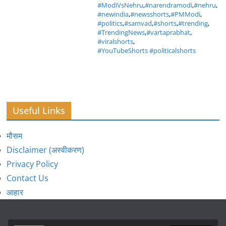
#ModiVsNehru
,
#narendramodi
,
#nehru
,
#newindia
,
#newsshorts
,
#PMModi
,
#politics
,
#samvad
,
#shorts
,
#trending
,
#TrendingNews
,
#vartaprabhat
,
#viralshorts
,
#YouTubeShorts #politicalshorts
Useful Links
मौसम
Disclaimer (अस्वीकरण)
Privacy Policy
Contact Us
आहार