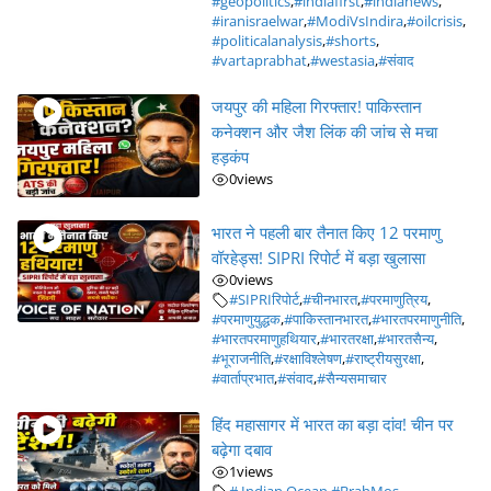
#geopolitics
,
#indiafirst
,
#indianews
,
#iranisraelwar
,
#ModiVsIndira
,
#oilcrisis
,
#politicalanalysis
,
#shorts
,
#vartaprabhat
,
#westasia
,
#संवाद
जयपुर की महिला गिरफ्तार! पाकिस्तान
कनेक्शन और जैश लिंक की जांच से मचा
हड़कंप
0
views
भारत ने पहली बार तैनात किए 12 परमाणु
वॉरहेड्स! SIPRI रिपोर्ट में बड़ा खुलासा
0
views
#SIPRIरिपोर्ट
,
#चीनभारत
,
#परमाणुत्रिय
,
#परमाणुयुद्धक
,
#पाकिस्तानभारत
,
#भारतपरमाणुनीति
,
#भारतपरमाणुहथियार
,
#भारतरक्षा
,
#भारतसैन्य
,
#भूराजनीति
,
#रक्षाविश्लेषण
,
#राष्ट्रीयसुरक्षा
,
#वार्ताप्रभात
,
#संवाद
,
#सैन्यसमाचार
हिंद महासागर में भारत का बड़ा दांव! चीन पर
बढ़ेगा दबाव
1
views