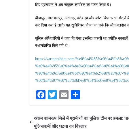
लिए प्रशासन ने अब संयुक्त कार्यबल का गठन किया है।
बीजापुर, नारायणपुर, अंतागढ़, दंतेवाड़ा और कोंटा विधानसभा क्षेत्रो
कर दिया गया है ताकि यह सुनिश्चित किया जा सके कि लोग मतदान 
पुलिस अधिकारियों ने कहा कि ऐसा इसलिए जरूरी था क्योंकि नक्सली इन 
स्थानांतरित किये गये थे।
https://vartaprabhat.com/%e0%a4%85%e0%a4%b8%e0
%e0%a4%95%e0%a4%be%e0%a4%ae%e0%a4%b0%e0
%e0%a4%9c%e0%a4%bf%e0%a4%b2%e0%a5%87-%e
%e0%a4%97%e0%a5%8d%e0%a4%b0%e0%a4%be%e0
Fa
T
E
S
ce
wi
m
ha
bo
tte
ail
re
असम कामरूप जिले में ग्रामीणों का पुलिस टीम पर हमला: घ
ok
r
पुलिसकर्मी और घटना का विस्तार