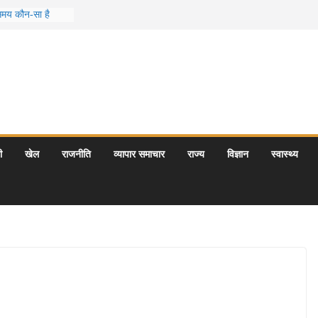
 समय कौन-सा है
स जो आपकी
र के 5 बेहतरीन
त्राएँ: दार्जिलिंग
र्यटन स्थल: ताज
यागराज और इनके
ी
खेल
राजनीति
व्यापार समाचार
राज्य
विज्ञान
स्वास्थ्य