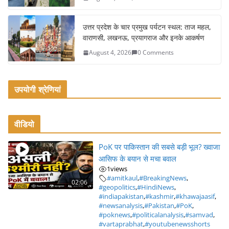
उत्तर प्रदेश के चार प्रमुख पर्यटन स्थल: ताज महल,
वाराणसी, लखनऊ, प्रयागराज और इनके आकर्षण
August 4, 2026
0 Comments
उपयोगी श्रेणियां
वीडियो
PoK पर पाकिस्तान की सबसे बड़ी भूल? ख्वाजा
आसिफ के बयान से मचा बवाल
1
views
#amitkaul
,
#BreakingNews
,
02:06
#geopolitics
,
#HindiNews
,
#indiapakistan
,
#kashmir
,
#khawajaasif
,
#newsanalysis
,
#Pakistan
,
#PoK
,
#poknews
,
#politicalanalysis
,
#samvad
,
#vartaprabhat
,
#youtubenewsshorts