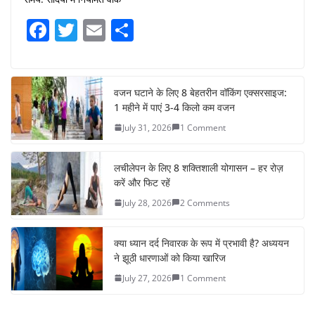
F
T
E
S
a
w
m
h
c
itt
ai
ar
e
er
l
e
वजन घटाने के लिए 8 बेहतरीन वॉकिंग एक्सरसाइज:
1 महीने में पाएं 3-4 किलो कम वजन
b
July 31, 2026
1 Comment
o
o
लचीलेपन के लिए 8 शक्तिशाली योगासन – हर रोज़
k
करें और फिट रहें
July 28, 2026
2 Comments
क्या ध्यान दर्द निवारक के रूप में प्रभावी है? अध्ययन
ने झूठी धारणाओं को किया खारिज
July 27, 2026
1 Comment