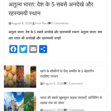
अतुल्य भारत: देश के 5 सबसे अनदेखे और
रहस्यमयी स्थान
August 8, 2026
Amit Kaul
2 Comments
अतुल्य भारत: देश के 5 सबसे अनदेखे और रहस्यमयी स्थान! अतुल्य भारत: क्या
आप भारत की अनदेखी और रहस्यमयी जगहों
F
T
E
S
a
w
m
h
c
itt
ai
ar
e
er
l
e
खाने के शौकीनों के लिए कश्मीर के 5 बेहतरीन
स्वादिष्ट व्यंजन
b
August 6, 2026
1 Comment
o
o
भारत की सबसे खूबसूरत सड़क यात्राएँ: दार्जिलिंग से
k
लद्दाख तक का सफर
August 5, 2026
0 Comments