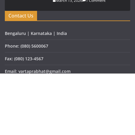
March 15, 2026
1 Comment
Contact Us
Bengaluru | Karnataka | India
Phone: (080) 5600067
Fax: (080) 123-4567
Email: vartaprabhat@gmail.com
Website: www.vartaprabhat.com
Copyright © 2026
वार्ता प्रभात
. All rights reserved.
Theme:
ColorMag Pro
by ThemeGrill. Powered by
WordPress
.