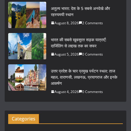
c
itt
ai
ar
अतुल्य भारत: देश के 5 सबसे अनदेखे और
e
er
l
e
रहस्यमयी स्थान
b
August 8, 2026
2 Comments
o
भारत की सबसे खूबसूरत सड़क यात्राएँ:
o
दार्जिलिंग से लद्दाख तक का सफर
k
August 5, 2026
0 Comments
उत्तर प्रदेश के चार प्रमुख पर्यटन स्थल: ताज
महल, वाराणसी, लखनऊ, प्रयागराज और इनके
आकर्षण
August 4, 2026
0 Comments
Categories