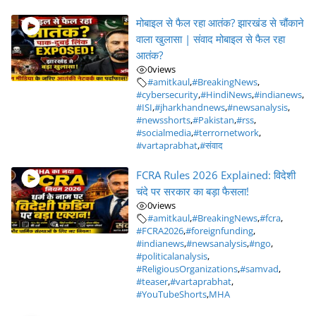
मोबाइल से फैल रहा आतंक? झारखंड से चौंकाने
वाला खुलासा | संवाद मोबाइल से फैल रहा
आतंक?
0
views
#amitkaul
,
#BreakingNews
,
#cybersecurity
,
#HindiNews
,
#indianews
,
#ISI
,
#jharkhandnews
,
#newsanalysis
,
#newsshorts
,
#Pakistan
,
#rss
,
#socialmedia
,
#terrornetwork
,
#vartaprabhat
,
#संवाद
FCRA Rules 2026 Explained: विदेशी
चंदे पर सरकार का बड़ा फैसला!
0
views
#amitkaul
,
#BreakingNews
,
#fcra
,
#FCRA2026
,
#foreignfunding
,
#indianews
,
#newsanalysis
,
#ngo
,
#politicalanalysis
,
#ReligiousOrganizations
,
#samvad
,
#teaser
,
#vartaprabhat
,
#YouTubeShorts
,
MHA