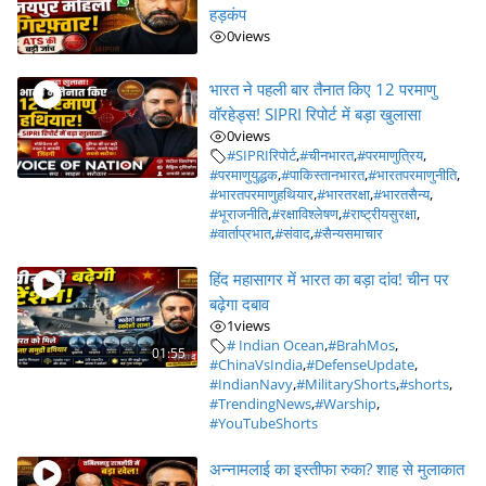
हड़कंप
0
views
भारत ने पहली बार तैनात किए 12 परमाणु
वॉरहेड्स! SIPRI रिपोर्ट में बड़ा खुलासा
0
views
#SIPRIरिपोर्ट
,
#चीनभारत
,
#परमाणुत्रिय
,
#परमाणुयुद्धक
,
#पाकिस्तानभारत
,
#भारतपरमाणुनीति
,
#भारतपरमाणुहथियार
,
#भारतरक्षा
,
#भारतसैन्य
,
#भूराजनीति
,
#रक्षाविश्लेषण
,
#राष्ट्रीयसुरक्षा
,
#वार्ताप्रभात
,
#संवाद
,
#सैन्यसमाचार
हिंद महासागर में भारत का बड़ा दांव! चीन पर
बढ़ेगा दबाव
1
views
# Indian Ocean
,
#BrahMos
,
01:55
#ChinaVsIndia
,
#DefenseUpdate
,
#IndianNavy
,
#MilitaryShorts
,
#shorts
,
#TrendingNews
,
#Warship
,
#YouTubeShorts
अन्नामलाई का इस्तीफा रुका? शाह से मुलाकात