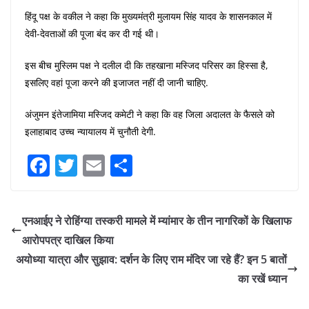
हिंदू पक्ष के वकील ने कहा कि मुख्यमंत्री मुलायम सिंह यादव के शासनकाल में
देवी-देवताओं की पूजा बंद कर दी गई थी।
इस बीच मुस्लिम पक्ष ने दलील दी कि तहखाना मस्जिद परिसर का हिस्सा है,
इसलिए वहां पूजा करने की इजाजत नहीं दी जानी चाहिए.
अंजुमन इंतेजामिया मस्जिद कमेटी ने कहा कि वह जिला अदालत के फैसले को
इलाहाबाद उच्च न्यायालय में चुनौती देगी.
F
T
E
S
a
w
m
h
c
itt
ai
ar
एनआईए ने रोहिंग्या तस्करी मामले में म्यांमार के तीन नागरिकों के खिलाफ
e
er
l
e
आरोपपत्र दाखिल किया
b
अयोध्या यात्रा और सुझाव: दर्शन के लिए राम मंदिर जा रहे हैं? इन 5 बातों
o
का रखें ध्यान
o