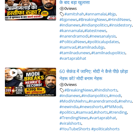
के बाद बड़ा खुलासा
0
views
#amitshah
,
#annamalai
,
#bjp
,
#bjpnews
,
#BreakingNews
,
#HindiNews
,
#indianews
,
#indianpolitics
,
#insidestory
,
#kannamalai
,
#latestnews
,
#narendramodi
,
#newsanalysis
,
#PoliticalNews
,
#politicalupdates
,
#samvad
,
#tamilnadubjp
,
#tamilnadunews
,
#tamilnadupolitics
,
#vartaprabhat
60 सेकंड में जानिए: मोदी ने कैसे पीछे छोड़ा
नेहरू को? मोदी बनाम नेहरू
0
views
#BreakingNews
,
#hindishorts
,
#indianews
,
#indianpolitics
,
#modi
,
#ModiVsNehru
,
#narendramodi
,
#nehru
,
#newindia
,
#newsshorts
,
#PMModi
,
#politics
,
#samvad
,
#shorts
,
#trending
,
#TrendingNews
,
#vartaprabhat
,
#viralshorts
,
#YouTubeShorts #politicalshorts