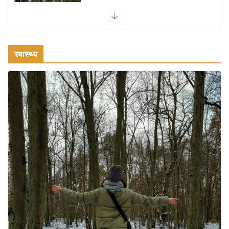
सर्दियों में वॉक करने का सही समय कौन-सा है
August 3, 2026
2 Comments
स्वास्थ्य
ऑफबीट समर डेस्टिनेशन: गर्मियों के लिए 7 बेहतरीन ठंडी जगहें – भीड़ से
दूर छुट्टियां
August 2, 2026
1 Comment
भारत में दर्शनीय 10 सबसे प्रसिद्ध मंदिर:
आस्था, इतिहास और वास्तुकला के अद्भुत
प्रतीक
August 9, 2026
0 Comments