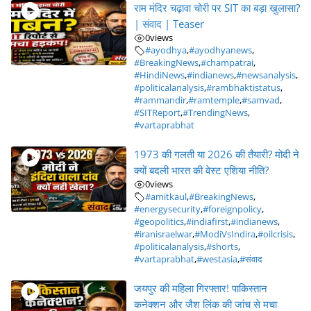
राम मंदिर चढ़ावा चोरी पर SIT का बड़ा खुलासा?
| संवाद | Teaser
0
views
#ayodhya
,
#ayodhyanews
,
#BreakingNews
,
#champatrai
,
#HindiNews
,
#indianews
,
#newsanalysis
,
#politicalanalysis
,
#rambhaktistatus
,
#rammandir
,
#ramtemple
,
#samvad
,
#SITReport
,
#TrendingNews
,
#vartaprabhat
1973 की गलती या 2026 की तैयारी? मोदी ने
क्यों बदली भारत की वेस्ट एशिया नीति?
0
views
#amitkaul
,
#BreakingNews
,
#energysecurity
,
#foreignpolicy
,
#geopolitics
,
#indiafirst
,
#indianews
,
#iranisraelwar
,
#ModiVsIndira
,
#oilcrisis
,
#politicalanalysis
,
#shorts
,
#vartaprabhat
,
#westasia
,
#संवाद
जयपुर की महिला गिरफ्तार! पाकिस्तान
कनेक्शन और जैश लिंक की जांच से मचा