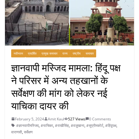
नवीनतम
प्रदर्शित
प्रमुख समाचार
राज्य
राष्ट्रीय
समाचार
ज्ञानवापी मस्जिद मामला: हिंदू पक्ष
ने परिसर में अन्य तहखानों के
सर्वेक्षण की मांग को लेकर नई
याचिका दायर की
February 5, 2024
Amit Kaul
527 Views
0 Comments
#ज्ञानवापीमस्जिद
,
#याचिका
,
#राखीसिंह
,
#वज़ुखाना
,
#सुप्रीमकोर्ट
,
#हिंदूपक्ष
,
वाराणसी
,
सर्वेक्षण