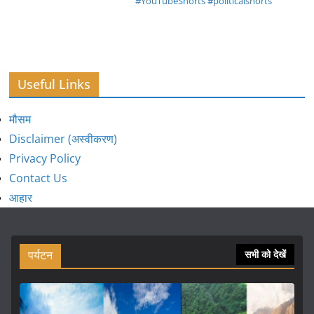
#YouTubeShorts #politicalshorts
Useful Links
मौसम
Disclaimer (अस्वीकरण)
Privacy Policy
Contact Us
आहार
पर्यटन
सभी को देखें