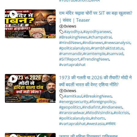
#YouTubeShorts
,
MHA
राम मंदिर चढ़ावा चोरी पर SIT का बड़ा खुलासा?
| संवाद | Teaser
0
views
#ayodhya
,
#ayodhyanews
,
#BreakingNews
,
#champatrai
,
#HindiNews
,
#indianews
,
#newsanalysis
,
#politicalanalysis
,
#rambhaktistatus
,
#rammandir
,
#ramtemple
,
#samvad
,
#SITReport
,
#TrendingNews
,
#vartaprabhat
1973 की गलती या 2026 की तैयारी? मोदी ने
क्यों बदली भारत की वेस्ट एशिया नीति?
0
views
#amitkaul
,
#BreakingNews
,
#energysecurity
,
#foreignpolicy
,
#geopolitics
,
#indiafirst
,
#indianews
,
#iranisraelwar
,
#ModiVsIndira
,
#oilcrisis
,
#politicalanalysis
,
#shorts
,
#vartaprabhat
,
#westasia
,
#संवाद
जयपुर की महिला गिरफ्तार! पाकिस्तान