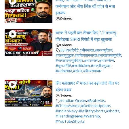
कनेक्शन और जैश लिंक की जांच से मचा
हड़कंप
0
views
भारत ने पहली बार तैनात किए 12 परमाणु
वॉरहेड्स! SIPRI रिपोर्ट में बड़ा खुलासा
0
views
#SIPRIरिपोर्ट
,
#चीनभारत
,
#परमाणुत्रिय
,
#परमाणुयुद्धक
,
#पाकिस्तानभारत
,
#भारतपरमाणुनीति
,
#भारतपरमाणुहथियार
,
#भारतरक्षा
,
#भारतसैन्य
,
#भूराजनीति
,
#रक्षाविश्लेषण
,
#राष्ट्रीयसुरक्षा
,
#वार्ताप्रभात
,
#संवाद
,
#सैन्यसमाचार
हिंद महासागर में भारत का बड़ा दांव! चीन पर
बढ़ेगा दबाव
1
views
# Indian Ocean
,
#BrahMos
,
01:55
#ChinaVsIndia
,
#DefenseUpdate
,
#IndianNavy
,
#MilitaryShorts
,
#shorts
,
#TrendingNews
,
#Warship
,
#YouTubeShorts