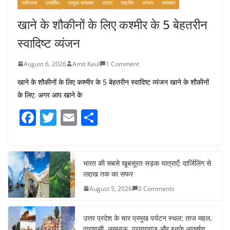
नवीनतम
प्रदर्शित
प्रमुख समाचार
यात्रा
राष्ट्रीय
व्यंजन
समाचार
खाने के शौकीनों के लिए कश्मीर के 5 बेहतरीन
स्वादिष्ट व्यंजन
August 6, 2026
Amit Kaul
1 Comment
खाने के शौकीनों के लिए कश्मीर के 5 बेहतरीन स्वादिष्ट व्यंजन खाने के शौकीनों
के लिए: अगर आप खाने के
F
T
E
S
a
w
m
h
c
itt
ai
ar
e
er
l
e
भारत की सबसे खूबसूरत सड़क यात्राएँ: दार्जिलिंग से
लद्दाख तक का सफर
b
August 5, 2026
0 Comments
o
o
उत्तर प्रदेश के चार प्रमुख पर्यटन स्थल: ताज महल,
वाराणसी, लखनऊ, प्रयागराज और इनके आकर्षण