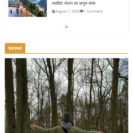
स्वादिष्ट भोजन का अनूठा संगम
August 1, 2026
1 Comment
वजन घटाने के लिए 8 बेहतरीन वॉकिंग
एक्सरसाइज: 1 महीने में पाएं 3-4 किलो कम
वजन
स्वास्थ्य
July 31, 2026
1 Comment
रामेश्वरम यात्रा गाइड: पवित्र तीर्थ स्थल, दर्शन स्थल और पहुंच मार्ग
July 30, 2026
1 Comment
खाने के शौकीनों के लिए कश्मीर के 5 बेहतरीन
स्वादिष्ट व्यंजन
August 6, 2026
1 Comment