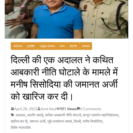
नवीनतम
प्रदर्शित
प्रमुख समाचार
राज्य
राष्ट्रीय
समाचार
दिल्ली की एक अदालत ने कथित
आबकारी नीति घोटाले के मामले में
मनीष सिसोदिया की जमानत अर्जी
को खारिज कर दी।
April 28, 2023
Amit Kaul
551 Views
0 Comments
अदालत
,
आपत्ति जताई
,
कथित आबकारी नीति घोटाले
,
कानून प्रवर्तन महानिदेशालय
,
खारिज कर दी
,
जमानत अर्जी
,
जुड़े धनशोधन मामले
,
दिल्ली
,
मनीष सिसोदिया
,
विशेष न्यायाधीश