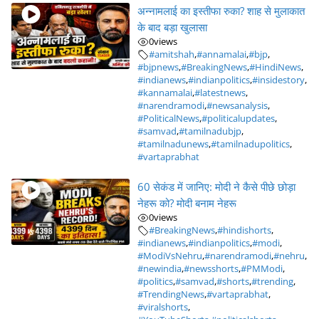
अन्नामलाई का इस्तीफा रुका? शाह से मुलाकात
के बाद बड़ा खुलासा
0
views
#amitshah
,
#annamalai
,
#bjp
,
#bjpnews
,
#BreakingNews
,
#HindiNews
,
#indianews
,
#indianpolitics
,
#insidestory
,
#kannamalai
,
#latestnews
,
#narendramodi
,
#newsanalysis
,
#PoliticalNews
,
#politicalupdates
,
#samvad
,
#tamilnadubjp
,
#tamilnadunews
,
#tamilnadupolitics
,
#vartaprabhat
60 सेकंड में जानिए: मोदी ने कैसे पीछे छोड़ा
नेहरू को? मोदी बनाम नेहरू
0
views
#BreakingNews
,
#hindishorts
,
#indianews
,
#indianpolitics
,
#modi
,
#ModiVsNehru
,
#narendramodi
,
#nehru
,
#newindia
,
#newsshorts
,
#PMModi
,
#politics
,
#samvad
,
#shorts
,
#trending
,
#TrendingNews
,
#vartaprabhat
,
#viralshorts
,