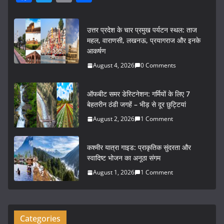
a
w
m
h
c
itt
ai
ar
उत्तर प्रदेश के चार प्रमुख पर्यटन स्थल: ताज
e
er
l
e
महल, वाराणसी, लखनऊ, प्रयागराज और इनके
आकर्षण
b
August 4, 2026
0 Comments
o
o
ऑफबीट समर डेस्टिनेशन: गर्मियों के लिए 7
k
बेहतरीन ठंडी जगहें – भीड़ से दूर छुट्टियां
August 2, 2026
1 Comment
कश्मीर यात्रा गाइड: प्राकृतिक सुंदरता और
स्वादिष्ट भोजन का अनूठा संगम
August 1, 2026
1 Comment
Categories