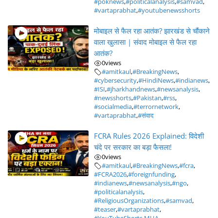
#poknews
,
#politicalanalysis
,
#samvad
,
#vartaprabhat
,
#youtubenewsshorts
मोबाइल से फैल रहा आतंक? झारखंड से चौंकाने
वाला खुलासा | संवाद मोबाइल से फैल रहा
आतंक?
0
views
#amitkaul
,
#BreakingNews
,
#cybersecurity
,
#HindiNews
,
#indianews
,
#ISI
,
#jharkhandnews
,
#newsanalysis
,
#newsshorts
,
#Pakistan
,
#rss
,
#socialmedia
,
#terrornetwork
,
#vartaprabhat
,
#संवाद
FCRA Rules 2026 Explained: विदेशी
चंदे पर सरकार का बड़ा फैसला!
0
views
#amitkaul
,
#BreakingNews
,
#fcra
,
#FCRA2026
,
#foreignfunding
,
#indianews
,
#newsanalysis
,
#ngo
,
#politicalanalysis
,
#ReligiousOrganizations
,
#samvad
,
#teaser
,
#vartaprabhat
,