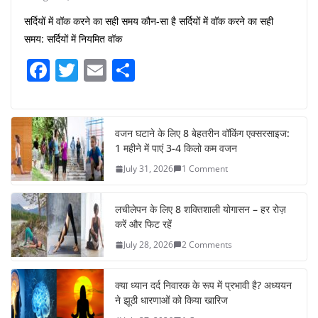
सर्दियों में वॉक करने का सही समय कौन-सा है सर्दियों में वॉक करने का सही
समय: सर्दियों में नियमित वॉक
F
T
E
S
a
w
m
h
c
itt
ai
ar
e
er
l
e
वजन घटाने के लिए 8 बेहतरीन वॉकिंग एक्सरसाइज:
1 महीने में पाएं 3-4 किलो कम वजन
b
July 31, 2026
1 Comment
o
o
लचीलेपन के लिए 8 शक्तिशाली योगासन – हर रोज़
k
करें और फिट रहें
July 28, 2026
2 Comments
क्या ध्यान दर्द निवारक के रूप में प्रभावी है? अध्ययन
ने झूठी धारणाओं को किया खारिज