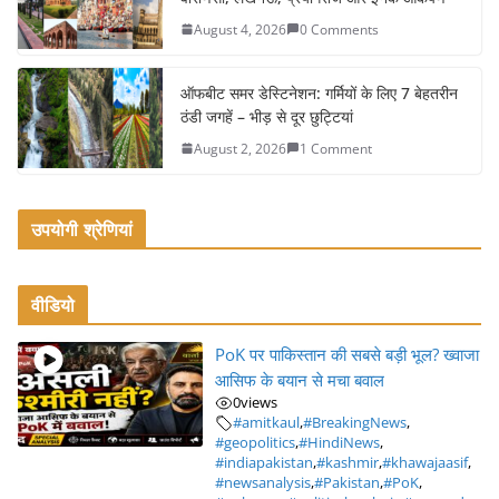
k
August 4, 2026
0 Comments
ऑफबीट समर डेस्टिनेशन: गर्मियों के लिए 7 बेहतरीन
ठंडी जगहें – भीड़ से दूर छुट्टियां
August 2, 2026
1 Comment
उपयोगी श्रेणियां
वीडियो
PoK पर पाकिस्तान की सबसे बड़ी भूल? ख्वाजा
आसिफ के बयान से मचा बवाल
0
views
#amitkaul
,
#BreakingNews
,
#geopolitics
,
#HindiNews
,
#indiapakistan
,
#kashmir
,
#khawajaasif
,
#newsanalysis
,
#Pakistan
,
#PoK
,