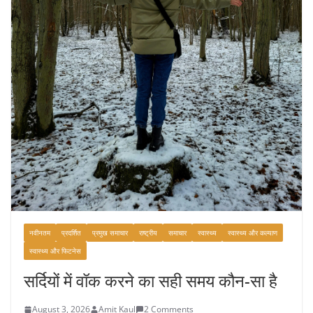
नवीनतम
प्रदर्शित
प्रमुख समाचार
राष्ट्रीय
समाचार
स्वास्थ्य
स्वास्थ्य और कल्याण
स्वास्थ्य और फिटनेस
सर्दियों में वॉक करने का सही समय कौन-सा है
August 3, 2026
Amit Kaul
2 Comments