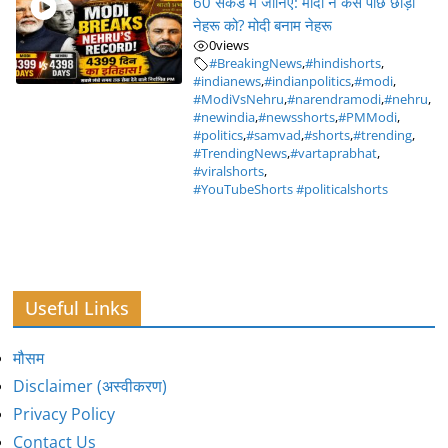
60 सेकंड में जानिए: मोदी ने कैसे पीछे छोड़ा
नेहरू को? मोदी बनाम नेहरू
0
views
#BreakingNews
,
#hindishorts
,
#indianews
,
#indianpolitics
,
#modi
,
#ModiVsNehru
,
#narendramodi
,
#nehru
,
#newindia
,
#newsshorts
,
#PMModi
,
#politics
,
#samvad
,
#shorts
,
#trending
,
#TrendingNews
,
#vartaprabhat
,
#viralshorts
,
#YouTubeShorts #politicalshorts
Useful Links
मौसम
Disclaimer (अस्वीकरण)
Privacy Policy
Contact Us