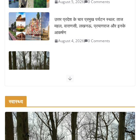
उत्तर प्रदेश के चार प्रमुख पर्यटन स्थल: ताज
महल, वाराणसी, लखनऊ, प्रयागराज और इनके
आकर्षण
August 4, 2026
0 Comments
सर्दियों में वॉक करने का सही समय कौन-सा है
August 3, 2026
2 Comments
ऑफबीट समर डेस्टिनेशन: गर्मियों के लिए 7 बेहतरीन ठंडी जगहें – भीड़ से
स्वास्थ्य
दूर छुट्टियां
August 2, 2026
1 Comment
भारत में दर्शनीय 10 सबसे प्रसिद्ध मंदिर:
आस्था, इतिहास और वास्तुकला के अद्भुत