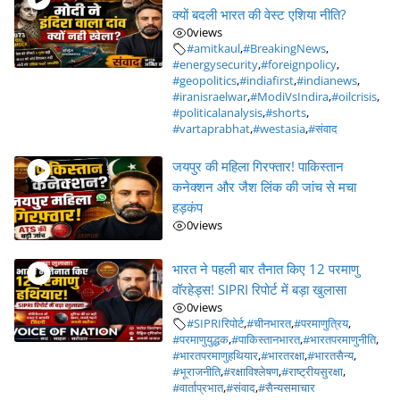
क्यों बदली भारत की वेस्ट एशिया नीति?
0
views
#amitkaul
,
#BreakingNews
,
#energysecurity
,
#foreignpolicy
,
#geopolitics
,
#indiafirst
,
#indianews
,
#iranisraelwar
,
#ModiVsIndira
,
#oilcrisis
,
#politicalanalysis
,
#shorts
,
#vartaprabhat
,
#westasia
,
#संवाद
जयपुर की महिला गिरफ्तार! पाकिस्तान
कनेक्शन और जैश लिंक की जांच से मचा
हड़कंप
0
views
भारत ने पहली बार तैनात किए 12 परमाणु
वॉरहेड्स! SIPRI रिपोर्ट में बड़ा खुलासा
0
views
#SIPRIरिपोर्ट
,
#चीनभारत
,
#परमाणुत्रिय
,
#परमाणुयुद्धक
,
#पाकिस्तानभारत
,
#भारतपरमाणुनीति
,
#भारतपरमाणुहथियार
,
#भारतरक्षा
,
#भारतसैन्य
,
#भूराजनीति
,
#रक्षाविश्लेषण
,
#राष्ट्रीयसुरक्षा
,
#वार्ताप्रभात
,
#संवाद
,
#सैन्यसमाचार