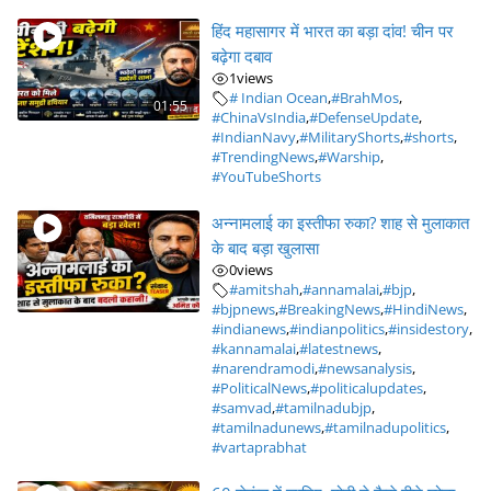
हिंद महासागर में भारत का बड़ा दांव! चीन पर
बढ़ेगा दबाव
1
views
# Indian Ocean
,
#BrahMos
,
01:55
#ChinaVsIndia
,
#DefenseUpdate
,
#IndianNavy
,
#MilitaryShorts
,
#shorts
,
#TrendingNews
,
#Warship
,
#YouTubeShorts
अन्नामलाई का इस्तीफा रुका? शाह से मुलाकात
के बाद बड़ा खुलासा
0
views
#amitshah
,
#annamalai
,
#bjp
,
#bjpnews
,
#BreakingNews
,
#HindiNews
,
#indianews
,
#indianpolitics
,
#insidestory
,
#kannamalai
,
#latestnews
,
#narendramodi
,
#newsanalysis
,
#PoliticalNews
,
#politicalupdates
,
#samvad
,
#tamilnadubjp
,
#tamilnadunews
,
#tamilnadupolitics
,
#vartaprabhat