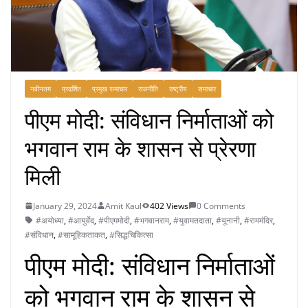
नवीनतम
प्रदर्शित
प्रमुख समाचार
राजनीति
राष्ट्रीय
समाचार
पीएम मोदी: संविधान निर्माताओं को
भगवान राम के शासन से प्रेरणा
मिली
January 29, 2024
Amit Kaul
402 Views
0 Comments
#अयोध्या
,
#आयुर्वेद
,
#पीएममोदी
,
#भगवानराम
,
#युवामतदाता
,
#यूनानी
,
#राममंदिर
,
#संविधान
,
#सामूहिकताकत
,
#सिद्धचिकित्सा
पीएम मोदी: संविधान निर्माताओं
को भगवान राम के शासन से