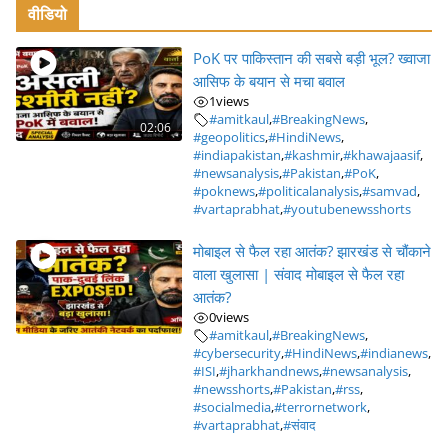
वीडियो
PoK पर पाकिस्तान की सबसे बड़ी भूल? ख्वाजा
आसिफ के बयान से मचा बवाल
1
views
#amitkaul
,
#BreakingNews
,
02:06
#geopolitics
,
#HindiNews
,
#indiapakistan
,
#kashmir
,
#khawajaasif
,
#newsanalysis
,
#Pakistan
,
#PoK
,
#poknews
,
#politicalanalysis
,
#samvad
,
#vartaprabhat
,
#youtubenewsshorts
मोबाइल से फैल रहा आतंक? झारखंड से चौंकाने
वाला खुलासा | संवाद मोबाइल से फैल रहा
आतंक?
0
views
#amitkaul
,
#BreakingNews
,
#cybersecurity
,
#HindiNews
,
#indianews
,
#ISI
,
#jharkhandnews
,
#newsanalysis
,
#newsshorts
,
#Pakistan
,
#rss
,
#socialmedia
,
#terrornetwork
,
#vartaprabhat
,
#संवाद