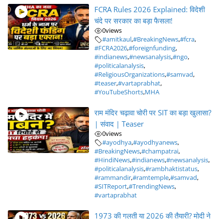
FCRA Rules 2026 Explained: विदेशी
चंदे पर सरकार का बड़ा फैसला!
0
views
#amitkaul
,
#BreakingNews
,
#fcra
,
#FCRA2026
,
#foreignfunding
,
#indianews
,
#newsanalysis
,
#ngo
,
#politicalanalysis
,
#ReligiousOrganizations
,
#samvad
,
#teaser
,
#vartaprabhat
,
#YouTubeShorts
,
MHA
राम मंदिर चढ़ावा चोरी पर SIT का बड़ा खुलासा?
| संवाद | Teaser
0
views
#ayodhya
,
#ayodhyanews
,
#BreakingNews
,
#champatrai
,
#HindiNews
,
#indianews
,
#newsanalysis
,
#politicalanalysis
,
#rambhaktistatus
,
#rammandir
,
#ramtemple
,
#samvad
,
#SITReport
,
#TrendingNews
,
#vartaprabhat
1973 की गलती या 2026 की तैयारी? मोदी ने