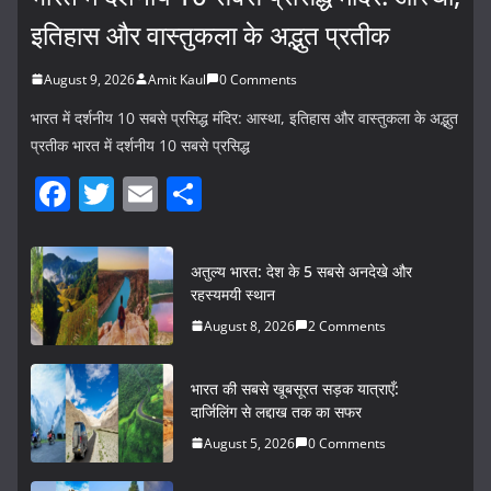
इतिहास और वास्तुकला के अद्भुत प्रतीक
August 9, 2026
Amit Kaul
0 Comments
भारत में दर्शनीय 10 सबसे प्रसिद्ध मंदिर: आस्था, इतिहास और वास्तुकला के अद्भुत
प्रतीक भारत में दर्शनीय 10 सबसे प्रसिद्ध
F
T
E
S
a
w
m
h
c
itt
ai
ar
अतुल्य भारत: देश के 5 सबसे अनदेखे और
e
er
l
e
रहस्यमयी स्थान
b
August 8, 2026
2 Comments
o
भारत की सबसे खूबसूरत सड़क यात्राएँ:
o
दार्जिलिंग से लद्दाख तक का सफर
k
August 5, 2026
0 Comments