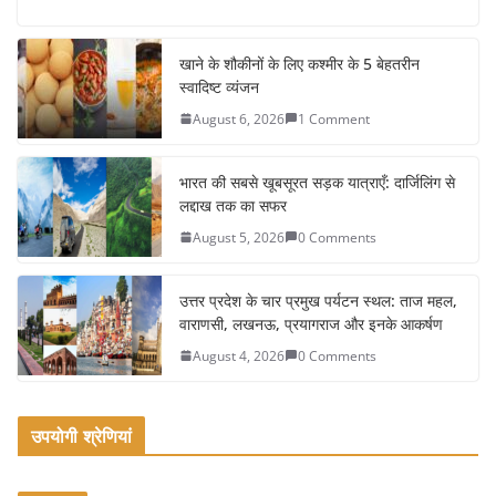
a
w
m
h
c
itt
ai
ar
e
er
l
e
खाने के शौकीनों के लिए कश्मीर के 5 बेहतरीन
स्वादिष्ट व्यंजन
b
August 6, 2026
1 Comment
o
o
भारत की सबसे खूबसूरत सड़क यात्राएँ: दार्जिलिंग से
k
लद्दाख तक का सफर
August 5, 2026
0 Comments
उत्तर प्रदेश के चार प्रमुख पर्यटन स्थल: ताज महल,
वाराणसी, लखनऊ, प्रयागराज और इनके आकर्षण
August 4, 2026
0 Comments
उपयोगी श्रेणियां