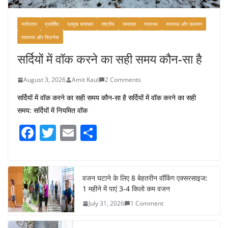
नवीनतम
प्रदर्शित
प्रमुख समाचार
राष्ट्रीय
समाचार
स्वास्थ्य
स्वास्थ्य और कल्याण
स्वास्थ्य और फिटनेस
सर्दियों में वॉक करने का सही समय कौन-सा है
August 3, 2026
Amit Kaul
2 Comments
सर्दियों में वॉक करने का सही समय कौन-सा है सर्दियों में वॉक करने का सही
समय: सर्दियों में नियमित वॉक
F
T
E
S
a
w
m
h
c
itt
ai
ar
e
er
l
e
वजन घटाने के लिए 8 बेहतरीन वॉकिंग एक्सरसाइज:
1 महीने में पाएं 3-4 किलो कम वजन
b
July 31, 2026
1 Comment
o