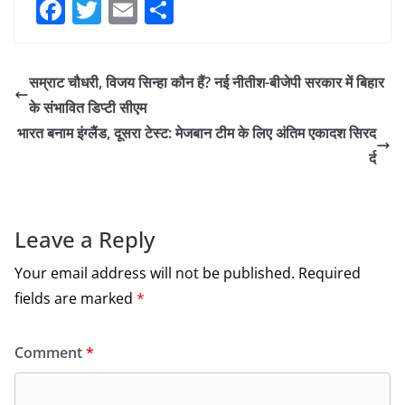
F
T
E
S
a
w
m
h
c
itt
ai
ar
सम्राट चौधरी, विजय सिन्हा कौन हैं? नई नीतीश-बीजेपी सरकार में बिहार
e
er
l
e
के संभावित डिप्टी सीएम
b
भारत बनाम इंग्लैंड, दूसरा टेस्ट: मेजबान टीम के लिए अंतिम एकादश सिरद
o
र्द
o
k
Leave a Reply
Your email address will not be published.
Required
fields are marked
*
Comment
*