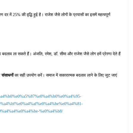
र में 25% की वृद्धि हुई है। राजेश जैसे लोगों के प्रयासों का इसमें महत्वपूर्ण
़े बदलाव ला सकते हैं। अंजलि, रमेश, डॉ. सीमा और राजेश जैसे लोग हमें प्रेरणा देते हैं
संसाधनों
र
का सही उपयोग करें। समाज में सकारात्मक बदलाव लाने के लिए जुट जाएं
%e0%a4%b0%e0%a5%87%e0%a4%b0%e0%a4%95-
%a4%bf%e0%a4%af%e0%a4%be%e0%a4%81-
%a4%a4%e0%a4%be-%e0%a4%b8/