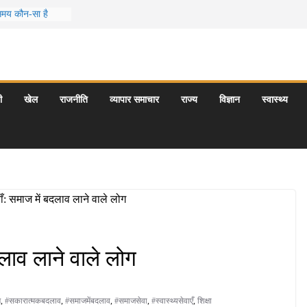
 समय कौन-सा है
स जो आपकी
र के 5 बेहतरीन
त्राएँ: दार्जिलिंग
ी
खेल
राजनीति
व्यापार समाचार
राज्य
विज्ञान
स्वास्थ्य
र्यटन स्थल: ताज
यागराज और इनके
दलाव लाने वाले लोग
ण
,
#सकारात्मकबदलाव
,
#समाजमेंबदलाव
,
#समाजसेवा
,
#स्वास्थ्यसेवाएँ
,
शिक्षा