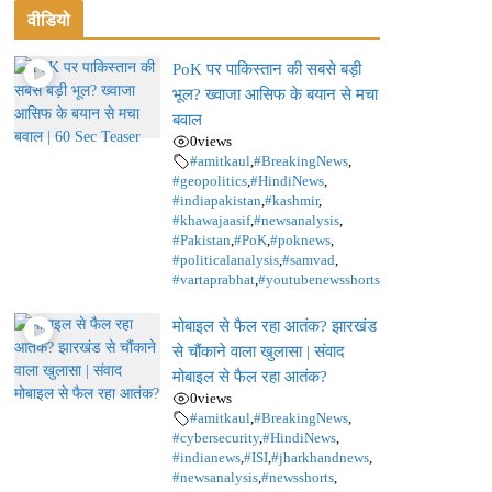
वीडियो
PoK पर पाकिस्तान की सबसे बड़ी
भूल? ख्वाजा आसिफ के बयान से मचा
बवाल
0
views
#amitkaul
,
#BreakingNews
,
#geopolitics
,
#HindiNews
,
#indiapakistan
,
#kashmir
,
#khawajaasif
,
#newsanalysis
,
#Pakistan
,
#PoK
,
#poknews
,
#politicalanalysis
,
#samvad
,
#vartaprabhat
,
#youtubenewsshorts
मोबाइल से फैल रहा आतंक? झारखंड
से चौंकाने वाला खुलासा | संवाद
मोबाइल से फैल रहा आतंक?
0
views
#amitkaul
,
#BreakingNews
,
#cybersecurity
,
#HindiNews
,
#indianews
,
#ISI
,
#jharkhandnews
,
#newsanalysis
,
#newsshorts
,