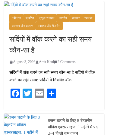
कश्मीर यात्रा गाइड:
प्राकृतिक सुंदरता और
स्वादिष्ट भोजन का अनूठा संगम
नवीनतम
प्रदर्शित
प्रमुख समाचार
राष्ट्रीय
समाचार
स्वास्थ्य
August 1, 2026
स्वास्थ्य और कल्याण
स्वास्थ्य और फिटनेस
1 Comment
सर्दियों में वॉक करने का सही समय
वजन घटाने के लिए 8 बेहतरीन
कौन-सा है
वॉकिंग एक्सरसाइज: 1 महीने में
पाएं 3-4 किलो कम वजन
August 3, 2026
Amit Kaul
2 Comments
July 31, 2026
1 Comment
सर्दियों में वॉक करने का सही समय कौन-सा है सर्दियों में वॉक
करने का सही समय: सर्दियों में नियमित वॉक
16 ज़रूरी कीबोर्ड शॉर्टकट्स
जो आपकी उत्पादकता को
Fa
T
E
S
दोगुना कर देंगे
ce
wi
m
ha
August 7, 2026
0 Comments
bo
tte
ail
re
ok
r
वजन घटाने के लिए 8 बेहतरीन
वॉकिंग एक्सरसाइज: 1 महीने में पाएं
3-4 किलो कम वजन