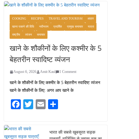
COOKING
RECIPES
TRAVEL AND TOURISM
आहार
खाना पकाने की विधि
नवीनतम
प्रदर्शित
प्रमुख समाचार
यात्रा
राष्ट्रीय
व्यंजन
समाचार
खाने के शौकीनों के लिए कश्मीर के 5
बेहतरीन स्वादिष्ट व्यंजन
August 6, 2026
Amit Kaul
1 Comment
खाने के शौकीनों के लिए कश्मीर के 5 बेहतरीन स्वादिष्ट व्यंजन
खाने के शौकीनों के लिए: अगर आप खाने के
Fa
T
E
S
ce
wi
m
ha
bo
tte
ail
re
ok
r
भारत की सबसे खूबसूरत सड़क
यात्राएँ: दार्जिलिंग से लद्दाख तक का