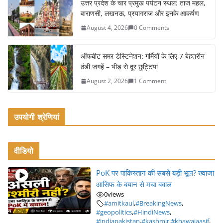
o
उत्तर प्रदेश के चार प्रमुख पर्यटन स्थल: ताज महल,
k
वाराणसी, लखनऊ, प्रयागराज और इनके आकर्षण
August 4, 2026
0 Comments
ऑफबीट समर डेस्टिनेशन: गर्मियों के लिए 7 बेहतरीन
ठंडी जगहें – भीड़ से दूर छुट्टियां
August 2, 2026
1 Comment
उपयोगी श्रेणियां
वीडियो
PoK पर पाकिस्तान की सबसे बड़ी भूल? ख्वाजा
आसिफ के बयान से मचा बवाल
0
views
#amitkaul
,
#BreakingNews
,
#geopolitics
,
#HindiNews
,
#indiapakistan
,
#kashmir
,
#khawajaasif
,