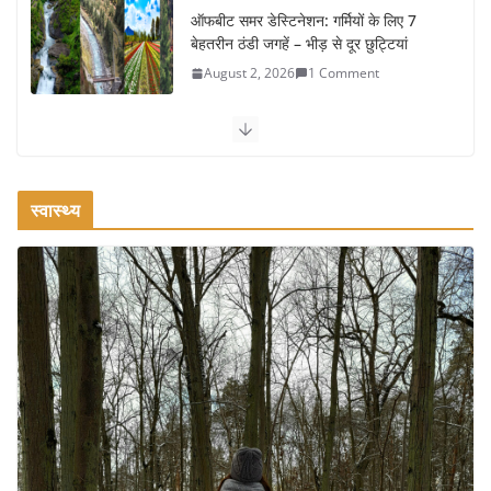
कश्मीर यात्रा गाइड: प्राकृतिक सुंदरता और
स्वादिष्ट भोजन का अनूठा संगम
August 1, 2026
1 Comment
वजन घटाने के लिए 8 बेहतरीन वॉकिंग एक्सरसाइज: 1 महीने में पाएं 3-4
किलो कम वजन
July 31, 2026
1 Comment
स्वास्थ्य
16 ज़रूरी कीबोर्ड शॉर्टकट्स जो आपकी
उत्पादकता को दोगुना कर देंगे
August 7, 2026
0 Comments
खाने के शौकीनों के लिए कश्मीर के 5 बेहतरीन
स्वादिष्ट व्यंजन
August 6, 2026
1 Comment