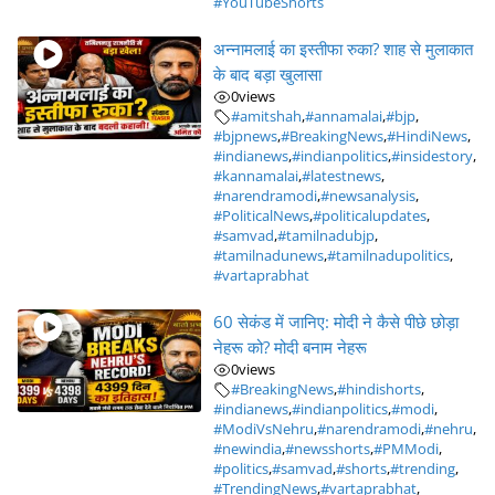
#YouTubeShorts
अन्नामलाई का इस्तीफा रुका? शाह से मुलाकात
के बाद बड़ा खुलासा
0
views
#amitshah
,
#annamalai
,
#bjp
,
#bjpnews
,
#BreakingNews
,
#HindiNews
,
#indianews
,
#indianpolitics
,
#insidestory
,
#kannamalai
,
#latestnews
,
#narendramodi
,
#newsanalysis
,
#PoliticalNews
,
#politicalupdates
,
#samvad
,
#tamilnadubjp
,
#tamilnadunews
,
#tamilnadupolitics
,
#vartaprabhat
60 सेकंड में जानिए: मोदी ने कैसे पीछे छोड़ा
नेहरू को? मोदी बनाम नेहरू
0
views
#BreakingNews
,
#hindishorts
,
#indianews
,
#indianpolitics
,
#modi
,
#ModiVsNehru
,
#narendramodi
,
#nehru
,
#newindia
,
#newsshorts
,
#PMModi
,
#politics
,
#samvad
,
#shorts
,
#trending
,
#TrendingNews
,
#vartaprabhat
,