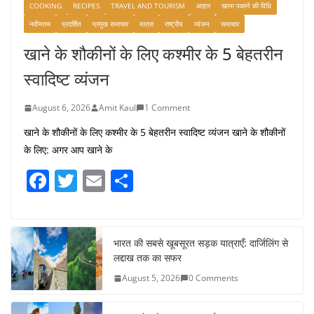
COOKING
RECIPES
TRAVEL AND TOURISM
आहार
खाना पकाने की विधि
नवीनतम
प्रदर्शित
प्रमुख समाचार
यात्रा
राष्ट्रीय
व्यंजन
समाचार
खाने के शौकीनों के लिए कश्मीर के 5 बेहतरीन
स्वादिष्ट व्यंजन
August 6, 2026
Amit Kaul
1 Comment
खाने के शौकीनों के लिए कश्मीर के 5 बेहतरीन स्वादिष्ट व्यंजन खाने के शौकीनों
के लिए: अगर आप खाने के
F
T
E
S
a
w
m
h
c
itt
ai
ar
e
er
l
e
भारत की सबसे खूबसूरत सड़क यात्राएँ: दार्जिलिंग से
लद्दाख तक का सफर
b
August 5, 2026
0 Comments
o