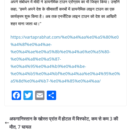
अपने संबोधन में मोदी ने डायनेमिक टाउन प्रोग्राम का भी जिक्र किया। उन्होंने
कहा, “हमने अपने देश के सीमावर्ती कस्बों में डायनेमिक लाइन टाउन का एक
कार्यक्रम शुरू किया है। अब तक एनर्जेटिक लाइन टाउन को देश का आखिरी
शहर माना जाता था।”
https://vartaprabhat.com/%e0%a4%aa%e0%a5%80%e0
%a4%8f%e0%a4%ae-
%e0%a4%ae%e0%a5%8b%e0%a4%a6%e0%a5%80-
%e0%a4%a8%e0%a5%87-
%e0%a4%95%e0%a4%b9%e0%a4%be-
%e0%a4%b5%e0%a4%bf%e0%a4%aa%e0%a4%95%e0%
a5%8d%e0%a4%b7-%e0%a4%85%e0%a4%aa/
F
T
E
S
a
w
m
h
c
itt
ai
ar
अफगानिस्तान के खोस्त प्रांत में होटल में विस्फोट, कम से कम 3 की
e
er
l
e
मौत, 7 घायल