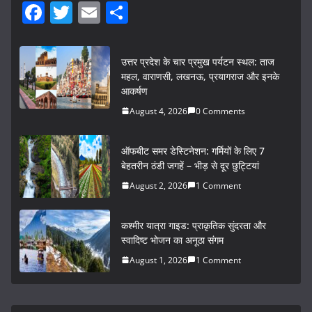
F
T
E
S
a
w
m
h
c
itt
ai
ar
उत्तर प्रदेश के चार प्रमुख पर्यटन स्थल: ताज
e
er
l
e
महल, वाराणसी, लखनऊ, प्रयागराज और इनके
आकर्षण
b
August 4, 2026
0 Comments
o
o
ऑफबीट समर डेस्टिनेशन: गर्मियों के लिए 7
k
बेहतरीन ठंडी जगहें – भीड़ से दूर छुट्टियां
August 2, 2026
1 Comment
कश्मीर यात्रा गाइड: प्राकृतिक सुंदरता और
स्वादिष्ट भोजन का अनूठा संगम
August 1, 2026
1 Comment