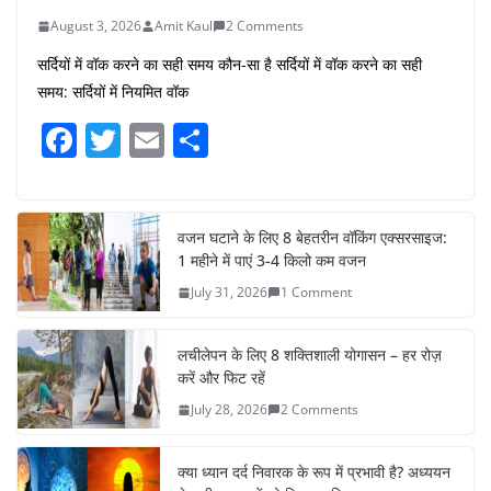
August 3, 2026
Amit Kaul
2 Comments
सर्दियों में वॉक करने का सही समय कौन-सा है सर्दियों में वॉक करने का सही
समय: सर्दियों में नियमित वॉक
F
T
E
S
a
w
m
h
c
itt
ai
ar
e
er
l
e
वजन घटाने के लिए 8 बेहतरीन वॉकिंग एक्सरसाइज:
1 महीने में पाएं 3-4 किलो कम वजन
b
July 31, 2026
1 Comment
o
o
लचीलेपन के लिए 8 शक्तिशाली योगासन – हर रोज़
k
करें और फिट रहें
July 28, 2026
2 Comments
क्या ध्यान दर्द निवारक के रूप में प्रभावी है? अध्ययन