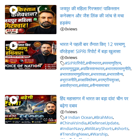
जयपुर की महिला गिरफ्तार! पाकिस्तान
कनेक्शन और जैश लिंक की जांच से मचा
हड़कंप
0
views
भारत ने पहली बार तैनात किए 12 परमाणु
वॉरहेड्स! SIPRI रिपोर्ट में बड़ा खुलासा
0
views
#SIPRIरिपोर्ट
,
#चीनभारत
,
#परमाणुत्रिय
,
#परमाणुयुद्धक
,
#पाकिस्तानभारत
,
#भारतपरमाणुनीति
,
#भारतपरमाणुहथियार
,
#भारतरक्षा
,
#भारतसैन्य
,
#भूराजनीति
,
#रक्षाविश्लेषण
,
#राष्ट्रीयसुरक्षा
,
#वार्ताप्रभात
,
#संवाद
,
#सैन्यसमाचार
हिंद महासागर में भारत का बड़ा दांव! चीन पर
बढ़ेगा दबाव
1
views
# Indian Ocean
,
#BrahMos
,
01:55
#ChinaVsIndia
,
#DefenseUpdate
,
#IndianNavy
,
#MilitaryShorts
,
#shorts
,
#TrendingNews
,
#Warship
,