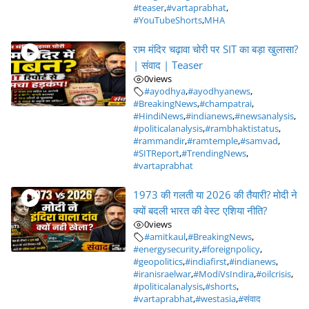
#teaser
,
#vartaprabhat
,
#YouTubeShorts
,
MHA
राम मंदिर चढ़ावा चोरी पर SIT का बड़ा खुलासा?
| संवाद | Teaser
0
views
#ayodhya
,
#ayodhyanews
,
#BreakingNews
,
#champatrai
,
#HindiNews
,
#indianews
,
#newsanalysis
,
#politicalanalysis
,
#rambhaktistatus
,
#rammandir
,
#ramtemple
,
#samvad
,
#SITReport
,
#TrendingNews
,
#vartaprabhat
1973 की गलती या 2026 की तैयारी? मोदी ने
क्यों बदली भारत की वेस्ट एशिया नीति?
0
views
#amitkaul
,
#BreakingNews
,
#energysecurity
,
#foreignpolicy
,
#geopolitics
,
#indiafirst
,
#indianews
,
#iranisraelwar
,
#ModiVsIndira
,
#oilcrisis
,
#politicalanalysis
,
#shorts
,
#vartaprabhat
,
#westasia
,
#संवाद