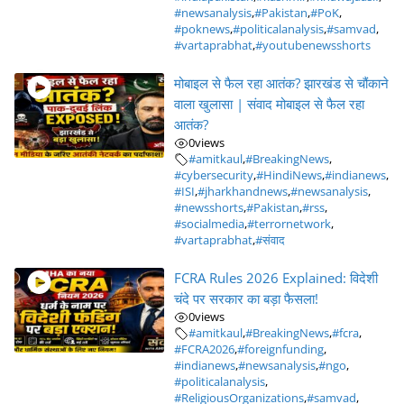
#newsanalysis
,
#Pakistan
,
#PoK
,
#poknews
,
#politicalanalysis
,
#samvad
,
#vartaprabhat
,
#youtubenewsshorts
मोबाइल से फैल रहा आतंक? झारखंड से चौंकाने
वाला खुलासा | संवाद मोबाइल से फैल रहा
आतंक?
0
views
#amitkaul
,
#BreakingNews
,
#cybersecurity
,
#HindiNews
,
#indianews
,
#ISI
,
#jharkhandnews
,
#newsanalysis
,
#newsshorts
,
#Pakistan
,
#rss
,
#socialmedia
,
#terrornetwork
,
#vartaprabhat
,
#संवाद
FCRA Rules 2026 Explained: विदेशी
चंदे पर सरकार का बड़ा फैसला!
0
views
#amitkaul
,
#BreakingNews
,
#fcra
,
#FCRA2026
,
#foreignfunding
,
#indianews
,
#newsanalysis
,
#ngo
,
#politicalanalysis
,
#ReligiousOrganizations
,
#samvad
,