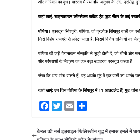
और नारियल का दूध। वास्तव में स्थानीय अनुभव के लिए, प्रसिद्ध ड
कहां खाएं: चाइनाटाउन कॉम्प्लेक्स मार्केट एंड फूड सेंटर के कई स्टा
पोपिया।
एक्स्ट्रा सिंगापुरी, पोपिया, जो प्रत्येक सिंगापुर वासी का प
जिसे विशेष सामग्री से लपेटा जाता है, जिसमें विविध सब्जियों का मिश
पोपिया की जड़ें पेरानाकन संस्कृति से जुड़ी होती हैं, जो चीनी और मल
और परंपराओं के मिश्रण का एक बड़ा उदाहरण प्रस्तुत करता है।
जैसा कि आप सोच सकते हैं, यह आपके मुंह में एक पार्टी का आनंद उत्
कहां खाएं: एन चिन पोपिया के सिंगापुर में 11 आउटलेट हैं; गुड चांस
Fa
T
E
S
ce
wi
m
ha
bo
tte
ail
re
केरल की नर्स इज़राइल-फिलिस्तीन युद्ध में हमास हमले में घाय
ok
r