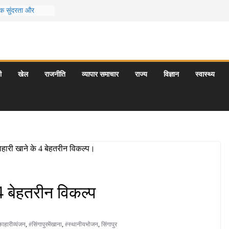
िक सुंदरता और
गम
ात्राएँ: दार्जिलिंग
पर्यटन स्थल: ताज
रयागराज और इनके
ी
खेल
राजनीति
व्यापार समाचार
राज्य
विज्ञान
स्वास्थ्य
ी समय कौन-सा है
ियों के लिए 7
दूर छुट्टियां
 4 बेहतरीन विकल्प
ाहारीव्यंजन
,
#सिंगापुरमेंखाना
,
#स्थानीयभोजन
,
सिंगापुर