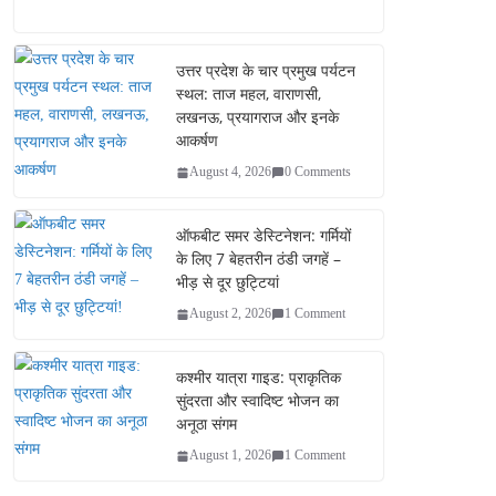
ce
wi
m
ha
bo
tte
ail
re
ok
r
उत्तर प्रदेश के चार प्रमुख पर्यटन
स्थल: ताज महल, वाराणसी,
लखनऊ, प्रयागराज और इनके
आकर्षण
August 4, 2026
0 Comments
ऑफबीट समर डेस्टिनेशन: गर्मियों
के लिए 7 बेहतरीन ठंडी जगहें –
भीड़ से दूर छुट्टियां
August 2, 2026
1 Comment
कश्मीर यात्रा गाइड: प्राकृतिक
सुंदरता और स्वादिष्ट भोजन का
अनूठा संगम
August 1, 2026
1 Comment