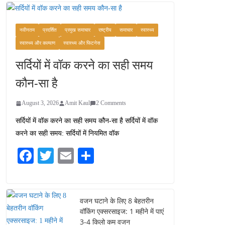
तीर्थ स्थल, दर्शन स्थल और
पहुंच मार्ग
July 30, 2026
1 Comment
नवीनतम
प्रदर्शित
प्रमुख समाचार
राष्ट्रीय
समाचार
स्वास्थ्य
स्वास्थ्य और कल्याण
स्वास्थ्य और फिटनेस
सुंदरता की खोज: दक्षिण भारत
सर्दियों में वॉक करने का सही समय
में पाँच अवश्य जाने वाले
पर्यटक स्थल
कौन-सा है
July 29, 2026
4 Comments
August 3, 2026
Amit Kaul
2 Comments
सर्दियों में वॉक करने का सही समय कौन-सा है सर्दियों में वॉक
भारत की सबसे खूबसूरत
करने का सही समय: सर्दियों में नियमित वॉक
सड़क यात्राएँ: दार्जिलिंग से
लद्दाख तक का सफर
Fa
T
E
S
August 5, 2026
ce
wi
m
ha
0 Comments
bo
tte
ail
re
ok
r
वजन घटाने के लिए 8 बेहतरीन
वॉकिंग एक्सरसाइज: 1 महीने में पाएं
3-4 किलो कम वजन