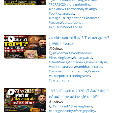
#FCRA2026
,
#foreignfunding
,
#indianews
,
#newsanalysis
,
#ngo
,
#politicalanalysis
,
#ReligiousOrganizations
,
#samvad
,
#teaser
,
#vartaprabhat
,
#YouTubeShorts
,
MHA
राम मंदिर चढ़ावा चोरी पर SIT का बड़ा खुलासा?
| संवाद | Teaser
0
views
#ayodhya
,
#ayodhyanews
,
#BreakingNews
,
#champatrai
,
#HindiNews
,
#indianews
,
#newsanalysis
,
#politicalanalysis
,
#rambhaktistatus
,
#rammandir
,
#ramtemple
,
#samvad
,
#SITReport
,
#TrendingNews
,
#vartaprabhat
1973 की गलती या 2026 की तैयारी? मोदी ने
क्यों बदली भारत की वेस्ट एशिया नीति?
0
views
#amitkaul
,
#BreakingNews
,
#energysecurity
,
#foreignpolicy
,