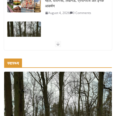
महल, वाराणसी, लखनऊ, प्रयागराज और इनके
आकर्षण
August 4, 2026
0 Comments
सर्दियों में वॉक करने का सही समय कौन-सा है
August 3, 2026
2 Comments
स्वास्थ्य
ऑफबीट समर डेस्टिनेशन: गर्मियों के लिए 7 बेहतरीन ठंडी जगहें – भीड़ से
दूर छुट्टियां
August 2, 2026
1 Comment
भारत में दर्शनीय 10 सबसे प्रसिद्ध मंदिर:
आस्था, इतिहास और वास्तुकला के अद्भुत
प्रतीक