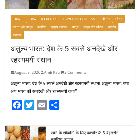
TRAVEL
TRAVEL & CULTURE
TRAVEL AND TOURISM
नवीनतम
पर्यटन
पर्यटन और यात्रा
प्रदर्शित
प्रमुख समाचार
यात्रा
यात्रा और पर्यटन
राष्ट्रीय
समाचार
अतुल्य भारत: देश के 5 सबसे अनदेखे और
रहस्यमयी स्थान
August 8, 2026
Amit Kaul
2 Comments
अतुल्य भारत: देश के 5 सबसे अनदेखे और रहस्यमयी स्थान! अतुल्य भारत: क्या
आप भारत की अनदेखी और रहस्यमयी जगहों
F
T
E
S
a
w
m
h
c
itt
ai
ar
e
er
l
e
खाने के शौकीनों के लिए कश्मीर के 5 बेहतरीन
स्वादिष्ट व्यंजन