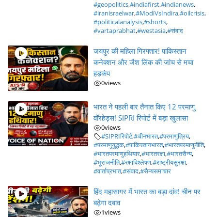
#geopolitics
,
#indiafirst
,
#indianews
,
#iranisraelwar
,
#ModiVsIndira
,
#oilcrisis
,
#politicalanalysis
,
#shorts
,
#vartaprabhat
,
#westasia
,
#संवाद
जयपुर की महिला गिरफ्तार! पाकिस्तान
कनेक्शन और जैश लिंक की जांच से मचा
हड़कंप
0
views
भारत ने पहली बार तैनात किए 12 परमाणु
वॉरहेड्स! SIPRI रिपोर्ट में बड़ा खुलासा
0
views
#SIPRIरिपोर्ट
,
#चीनभारत
,
#परमाणुत्रिय
,
#परमाणुयुद्धक
,
#पाकिस्तानभारत
,
#भारतपरमाणुनीति
,
#भारतपरमाणुहथियार
,
#भारतरक्षा
,
#भारतसैन्य
,
#भूराजनीति
,
#रक्षाविश्लेषण
,
#राष्ट्रीयसुरक्षा
,
#वार्ताप्रभात
,
#संवाद
,
#सैन्यसमाचार
हिंद महासागर में भारत का बड़ा दांव! चीन पर
बढ़ेगा दबाव
1
views