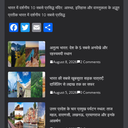
भारत में दर्शनीय 10 सबसे प्रसिद्ध मंदिर: आस्था, इतिहास और वास्तुकला के अद्भुत
प्रतीक भारत में दर्शनीय 10 सबसे प्रसिद्ध
F
T
E
S
a
w
m
h
c
itt
ai
ar
अतुल्य भारत: देश के 5 सबसे अनदेखे और
e
er
l
e
रहस्यमयी स्थान
b
August 8, 2026
2 Comments
o
भारत की सबसे खूबसूरत सड़क यात्राएँ:
o
दार्जिलिंग से लद्दाख तक का सफर
k
August 5, 2026
0 Comments
उत्तर प्रदेश के चार प्रमुख पर्यटन स्थल: ताज
महल, वाराणसी, लखनऊ, प्रयागराज और इनके
आकर्षण