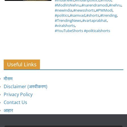
#indianews
,
#indianpolitics
,
#modi
,
#ModiVsNehru
,
#narendramodi
,
#nehru
,
#newindia
,
#newsshorts
,
#PMModi
,
#politics
,
#samvad
,
#shorts
,
#trending
,
#TrendingNews
,
#vartaprabhat
,
#viralshorts
,
#YouTubeShorts #politicalshorts
Useful Links
मौसम
Disclaimer (अस्वीकरण)
Privacy Policy
Contact Us
आहार