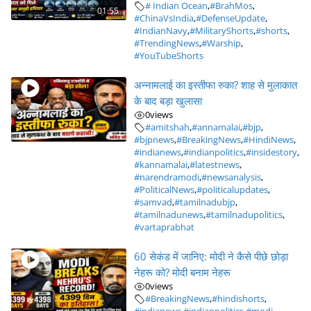
# Indian Ocean
,
#BrahMos
,
01:55
#ChinaVsIndia
,
#DefenseUpdate
,
#IndianNavy
,
#MilitaryShorts
,
#shorts
,
#TrendingNews
,
#Warship
,
#YouTubeShorts
अन्नामलाई का इस्तीफा रुका? शाह से मुलाकात
के बाद बड़ा खुलासा
0
views
#amitshah
,
#annamalai
,
#bjp
,
#bjpnews
,
#BreakingNews
,
#HindiNews
,
#indianews
,
#indianpolitics
,
#insidestory
,
#kannamalai
,
#latestnews
,
#narendramodi
,
#newsanalysis
,
#PoliticalNews
,
#politicalupdates
,
#samvad
,
#tamilnadubjp
,
#tamilnadunews
,
#tamilnadupolitics
,
#vartaprabhat
60 सेकंड में जानिए: मोदी ने कैसे पीछे छोड़ा
नेहरू को? मोदी बनाम नेहरू
0
views
#BreakingNews
,
#hindishorts
,