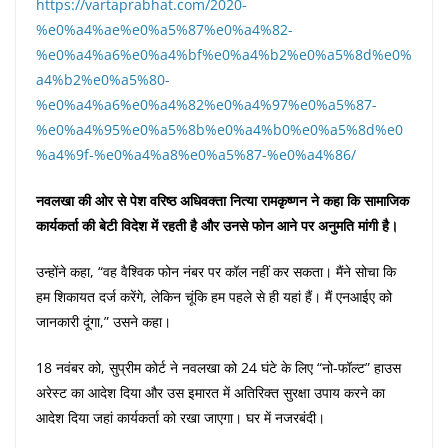
https://vartaprabhat.com/2020-
%e0%a4%ae%e0%a5%87%e0%a4%82-
%e0%a4%a6%e0%a4%bf%e0%a4%b2%e0%a5%8d%e0%
a4%b2%e0%a5%80-
%e0%a4%a6%e0%a4%82%e0%a4%97%e0%a5%87-
%e0%a4%95%e0%a5%8b%e0%a4%b0%e0%a5%8d%e0
%a4%9f-%e0%a4%a8%e0%a5%87-%e0%a4%86/
नवलखा की ओर से पेश वरिष्ठ अधिवक्ता नित्या रामकृष्णन ने कहा कि सामाजिक
कार्यकर्ता की बेटी विदेश में रहती है और उनसे फोन आने पर अनुमति मांगी है।
उन्होंने कहा, “वह वैश्विक फोन नंबर पर कॉल नहीं कर सकता। मैंने सोचा कि
हम शिकायत दर्ज करेंगे, लेकिन चूंकि हम पहले से ही यहां हैं। मैं एनआईए को
जानकारी दूंगा,” उसने कहा।
18 नवंबर को, सुप्रीम कोर्ट ने नवलखा को 24 घंटे के लिए “नो-फॉल्ट” हाउस
अरेस्ट का आदेश दिया और उस इमारत में अतिरिक्त सुरक्षा उपाय करने का
आदेश दिया जहां कार्यकर्ता को रखा जाएगा। घर में नजरबंदी।