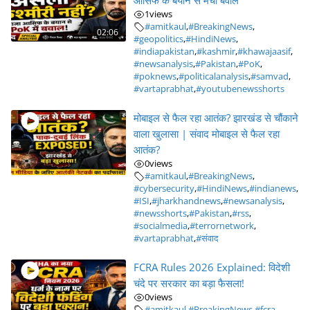
आसिफ के बयान से मचा बवाल
1
views
#amitkaul
,
#BreakingNews
,
02:06
#geopolitics
,
#HindiNews
,
#indiapakistan
,
#kashmir
,
#khawajaasif
,
#newsanalysis
,
#Pakistan
,
#PoK
,
#poknews
,
#politicalanalysis
,
#samvad
,
#vartaprabhat
,
#youtubenewsshorts
मोबाइल से फैल रहा आतंक? झारखंड से चौंकाने
वाला खुलासा | संवाद मोबाइल से फैल रहा
आतंक?
0
views
#amitkaul
,
#BreakingNews
,
#cybersecurity
,
#HindiNews
,
#indianews
,
#ISI
,
#jharkhandnews
,
#newsanalysis
,
#newsshorts
,
#Pakistan
,
#rss
,
#socialmedia
,
#terrornetwork
,
#vartaprabhat
,
#संवाद
FCRA Rules 2026 Explained: विदेशी
चंदे पर सरकार का बड़ा फैसला!
0
views
#amitkaul
,
#BreakingNews
,
#fcra
,