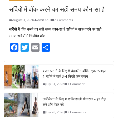
सर्दियों में वॉक करने का सही समय कौन-सा है
August 3, 2026
Amit Kaul
2 Comments
सर्दियों में वॉक करने का सही समय कौन-सा है सर्दियों में वॉक करने का सही
समय: सर्दियों में नियमित वॉक
F
T
E
S
a
w
m
h
c
itt
ai
ar
e
er
l
e
वजन घटाने के लिए 8 बेहतरीन वॉकिंग एक्सरसाइज:
1 महीने में पाएं 3-4 किलो कम वजन
b
July 31, 2026
1 Comment
o
o
लचीलेपन के लिए 8 शक्तिशाली योगासन – हर रोज़
k
करें और फिट रहें
July 28, 2026
2 Comments