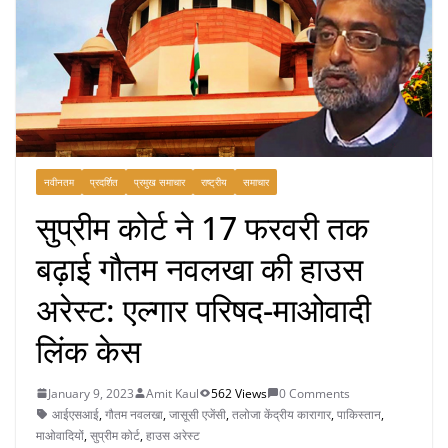
नवीनतम
प्रदर्शित
प्रमुख समाचार
राष्ट्रीय
समाचार
सुप्रीम कोर्ट ने 17 फरवरी तक
बढ़ाई गौतम नवलखा की हाउस
अरेस्ट: एल्गार परिषद-माओवादी
लिंक केस
January 9, 2023
Amit Kaul
562 Views
0 Comments
आईएसआई
,
गौतम नवलखा
,
जासूसी एजेंसी
,
तलोजा केंद्रीय कारागार
,
पाकिस्तान
,
माओवादियों
,
सुप्रीम कोर्ट
,
हाउस अरेस्ट