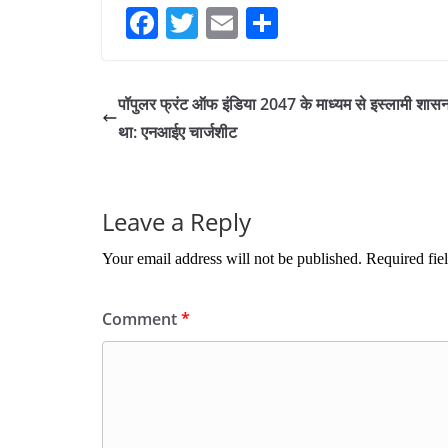
Fa
T
E
S
ce
wi
m
ha
bo
tte
ail
re
पॉपुलर फ्रंट ऑफ इंडिया 2047 के माध्यम से इस्लामी शास
ok
r
था: एनआईए चार्जशीट
Leave a Reply
Your email address will not be published.
Required fie
Comment
*