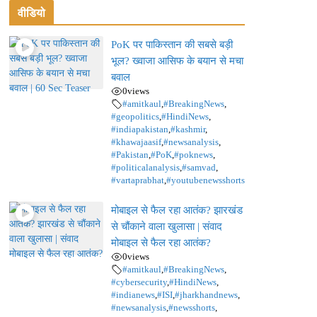
वीडियो
PoK पर पाकिस्तान की सबसे बड़ी
भूल? ख्वाजा आसिफ के बयान से मचा
बवाल
0
views
#amitkaul
,
#BreakingNews
,
#geopolitics
,
#HindiNews
,
#indiapakistan
,
#kashmir
,
#khawajaasif
,
#newsanalysis
,
#Pakistan
,
#PoK
,
#poknews
,
#politicalanalysis
,
#samvad
,
#vartaprabhat
,
#youtubenewsshorts
मोबाइल से फैल रहा आतंक? झारखंड
से चौंकाने वाला खुलासा | संवाद
मोबाइल से फैल रहा आतंक?
0
views
#amitkaul
,
#BreakingNews
,
#cybersecurity
,
#HindiNews
,
#indianews
,
#ISI
,
#jharkhandnews
,
#newsanalysis
,
#newsshorts
,