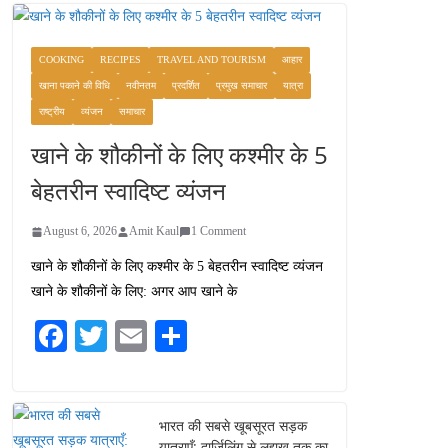
COOKING
RECIPES
TRAVEL AND TOURISM
आहार
खाना पकाने की विधि
नवीनतम
प्रदर्शित
प्रमुख समाचार
यात्रा
राष्ट्रीय
व्यंजन
समाचार
खाने के शौकीनों के लिए कश्मीर के 5
बेहतरीन स्वादिष्ट व्यंजन
August 6, 2026
Amit Kaul
1 Comment
खाने के शौकीनों के लिए कश्मीर के 5 बेहतरीन स्वादिष्ट व्यंजन
खाने के शौकीनों के लिए: अगर आप खाने के
Fa
T
E
S
ce
wi
m
ha
bo
tte
ail
re
ok
r
भारत की सबसे खूबसूरत सड़क
यात्राएँ: दार्जिलिंग से लद्दाख तक का