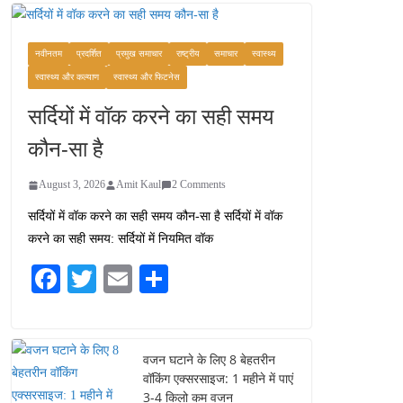
कश्मीर यात्रा गाइड:
प्राकृतिक सुंदरता और
स्वादिष्ट भोजन का अनूठा संगम
नवीनतम
प्रदर्शित
प्रमुख समाचार
राष्ट्रीय
समाचार
स्वास्थ्य
August 1, 2026
स्वास्थ्य और कल्याण
स्वास्थ्य और फिटनेस
1 Comment
सर्दियों में वॉक करने का सही समय
वजन घटाने के लिए 8 बेहतरीन
कौन-सा है
वॉकिंग एक्सरसाइज: 1 महीने में
पाएं 3-4 किलो कम वजन
August 3, 2026
Amit Kaul
2 Comments
July 31, 2026
1 Comment
सर्दियों में वॉक करने का सही समय कौन-सा है सर्दियों में वॉक
करने का सही समय: सर्दियों में नियमित वॉक
16 ज़रूरी कीबोर्ड शॉर्टकट्स
जो आपकी उत्पादकता को
Fa
T
E
S
दोगुना कर देंगे
ce
wi
m
ha
August 7, 2026
0 Comments
bo
tte
ail
re
ok
r
वजन घटाने के लिए 8 बेहतरीन
वॉकिंग एक्सरसाइज: 1 महीने में पाएं
3-4 किलो कम वजन