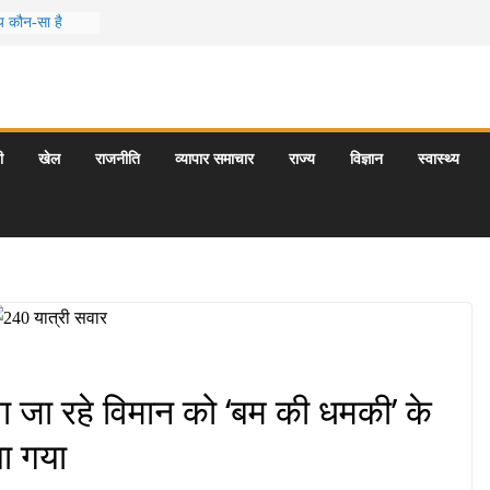
मय कौन-सा है
ो आपकी
के 5 बेहतरीन
राएँ: दार्जिलिंग
ी
खेल
राजनीति
व्यापार समाचार
राज्य
विज्ञान
स्वास्थ्य
यटन स्थल: ताज
गराज और इनके
ा जा रहे विमान को ‘बम की धमकी’ के
या गया