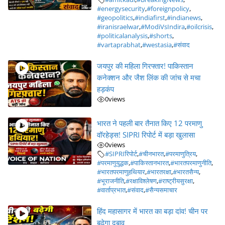
#energysecurity
,
#foreignpolicy
,
#geopolitics
,
#indiafirst
,
#indianews
,
#iranisraelwar
,
#ModiVsIndira
,
#oilcrisis
,
#politicalanalysis
,
#shorts
,
#vartaprabhat
,
#westasia
,
#संवाद
जयपुर की महिला गिरफ्तार! पाकिस्तान
कनेक्शन और जैश लिंक की जांच से मचा
हड़कंप
0
views
भारत ने पहली बार तैनात किए 12 परमाणु
वॉरहेड्स! SIPRI रिपोर्ट में बड़ा खुलासा
0
views
#SIPRIरिपोर्ट
,
#चीनभारत
,
#परमाणुत्रिय
,
#परमाणुयुद्धक
,
#पाकिस्तानभारत
,
#भारतपरमाणुनीति
,
#भारतपरमाणुहथियार
,
#भारतरक्षा
,
#भारतसैन्य
,
#भूराजनीति
,
#रक्षाविश्लेषण
,
#राष्ट्रीयसुरक्षा
,
#वार्ताप्रभात
,
#संवाद
,
#सैन्यसमाचार
हिंद महासागर में भारत का बड़ा दांव! चीन पर
बढ़ेगा दबाव