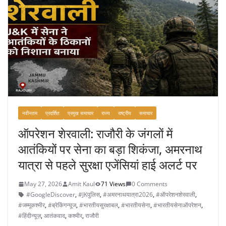
नवीनतम
प्रदर्शित
प्रमुख समाचार
राज्य
राष्ट्रीय
समाचार
ऑपरेशन शेरवाली: राजौरी के जंगलों में
आतंकियों पर सेना का बड़ा शिकंजा, अमरनाथ
यात्रा से पहले सुरक्षा एजेंसियां हाई अलर्ट पर
May 27, 2026
Amit Kaul
71 Views
0 Comments
#GoogleDiscover
,
#JKपुलिस
,
#अमरनाथयात्रा2026
,
#ऑपरेशनशेरवाली
,
#जम्मूकश्मीर
,
#ब्रेकिंगन्यूज
,
#भारतीयसुरक्षाबल
,
#भारतीयसेना
,
#भारतीयसेनाऑपरेशन
,
#हिंदीन्यूज़
,
आतंकवाद
,
कश्मीर
,
राजौरी