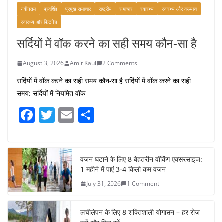
नवीनतम
प्रदर्शित
प्रमुख समाचार
राष्ट्रीय
समाचार
स्वास्थ्य
स्वास्थ्य और कल्याण
स्वास्थ्य और फिटनेस
सर्दियों में वॉक करने का सही समय कौन-सा है
August 3, 2026
Amit Kaul
2 Comments
सर्दियों में वॉक करने का सही समय कौन-सा है सर्दियों में वॉक करने का सही
समय: सर्दियों में नियमित वॉक
F
T
E
S
a
w
m
h
c
itt
ai
ar
e
er
l
e
वजन घटाने के लिए 8 बेहतरीन वॉकिंग एक्सरसाइज:
1 महीने में पाएं 3-4 किलो कम वजन
b
July 31, 2026
1 Comment
o
o
लचीलेपन के लिए 8 शक्तिशाली योगासन – हर रोज़