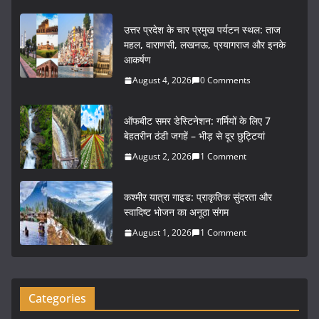
a
w
m
h
c
itt
ai
ar
उत्तर प्रदेश के चार प्रमुख पर्यटन स्थल: ताज
e
er
l
e
महल, वाराणसी, लखनऊ, प्रयागराज और इनके
आकर्षण
b
August 4, 2026
0 Comments
o
o
ऑफबीट समर डेस्टिनेशन: गर्मियों के लिए 7
k
बेहतरीन ठंडी जगहें – भीड़ से दूर छुट्टियां
August 2, 2026
1 Comment
कश्मीर यात्रा गाइड: प्राकृतिक सुंदरता और
स्वादिष्ट भोजन का अनूठा संगम
August 1, 2026
1 Comment
Categories