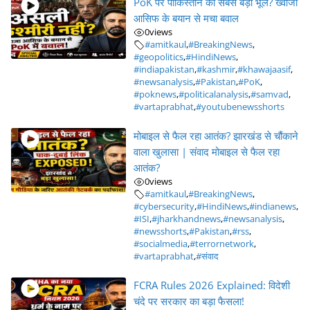
PoK पर पाकिस्तान की सबसे बड़ी भूल? ख्वाजा
आसिफ के बयान से मचा बवाल
0
views
#amitkaul
,
#BreakingNews
,
#geopolitics
,
#HindiNews
,
#indiapakistan
,
#kashmir
,
#khawajaasif
,
#newsanalysis
,
#Pakistan
,
#PoK
,
#poknews
,
#politicalanalysis
,
#samvad
,
#vartaprabhat
,
#youtubenewsshorts
मोबाइल से फैल रहा आतंक? झारखंड से चौंकाने
वाला खुलासा | संवाद मोबाइल से फैल रहा
आतंक?
0
views
#amitkaul
,
#BreakingNews
,
#cybersecurity
,
#HindiNews
,
#indianews
,
#ISI
,
#jharkhandnews
,
#newsanalysis
,
#newsshorts
,
#Pakistan
,
#rss
,
#socialmedia
,
#terrornetwork
,
#vartaprabhat
,
#संवाद
FCRA Rules 2026 Explained: विदेशी
चंदे पर सरकार का बड़ा फैसला!