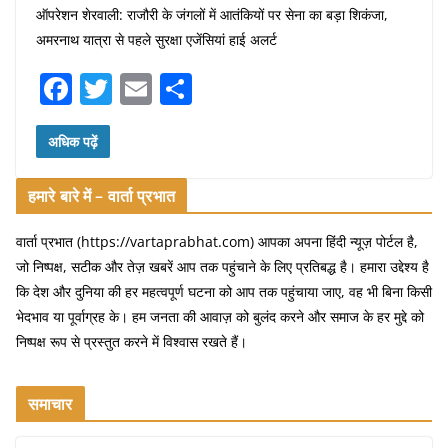
ऑपरेशन शेरवाली: राजौरी के जंगलों में आतंकियों पर सेना का बड़ा शिकंजा,
अमरनाथ यात्रा से पहले सुरक्षा एजेंसियां हाई अलर्ट
F
T
E
S
a
w
m
h
c
itt
ai
ar
अधिक पढ़ें
e
er
l
e
हमारे बारे में – वार्ता प्रभात
b
o
वार्ता प्रभात (https://vartaprabhat.com) आपका अपना हिंदी न्यूज़ पोर्टल है,
जो निष्पक्ष, सटीक और तेज़ खबरें आप तक पहुंचाने के लिए प्रतिबद्ध है। हमारा उद्देश्य है
o
कि देश और दुनिया की हर महत्वपूर्ण घटना को आप तक पहुंचाया जाए, वह भी बिना किसी
k
भेदभाव या पूर्वाग्रह के। हम जनता की आवाज़ को बुलंद करने और समाज के हर मुद्दे को
निष्पक्ष रूप से प्रस्तुत करने में विश्वास रखते हैं।
समाचार