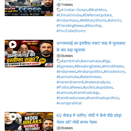
1
views
# Indian Ocean
,
#BrahMos
,
01:55
#ChinaVsIndia
,
#DefenseUpdate
,
#IndianNavy
,
#MilitaryShorts
,
#shorts
,
#TrendingNews
,
#Warship
,
#YouTubeShorts
अन्नामलाई का इस्तीफा रुका? शाह से मुलाकात
के बाद बड़ा खुलासा
0
views
#amitshah
,
#annamalai
,
#bjp
,
#bjpnews
,
#BreakingNews
,
#HindiNews
,
#indianews
,
#indianpolitics
,
#insidestory
,
#kannamalai
,
#latestnews
,
#narendramodi
,
#newsanalysis
,
#PoliticalNews
,
#politicalupdates
,
#samvad
,
#tamilnadubjp
,
#tamilnadunews
,
#tamilnadupolitics
,
#vartaprabhat
60 सेकंड में जानिए: मोदी ने कैसे पीछे छोड़ा
नेहरू को? मोदी बनाम नेहरू
0
views