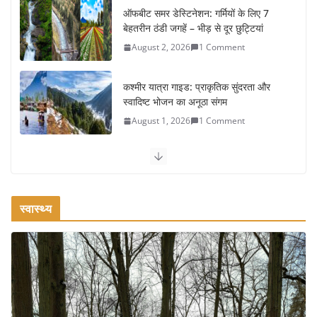
ऑफबीट समर डेस्टिनेशन: गर्मियों के लिए 7
बेहतरीन ठंडी जगहें – भीड़ से दूर छुट्टियां
August 2, 2026
1 Comment
कश्मीर यात्रा गाइड: प्राकृतिक सुंदरता और
स्वादिष्ट भोजन का अनूठा संगम
August 1, 2026
1 Comment
वजन घटाने के लिए 8 बेहतरीन वॉकिंग
एक्सरसाइज: 1 महीने में पाएं 3-4 किलो कम
वजन
स्वास्थ्य
July 31, 2026
1 Comment
रामेश्वरम यात्रा गाइड: पवित्र तीर्थ स्थल, दर्शन
स्थल और पहुंच मार्ग
July 30, 2026
1 Comment