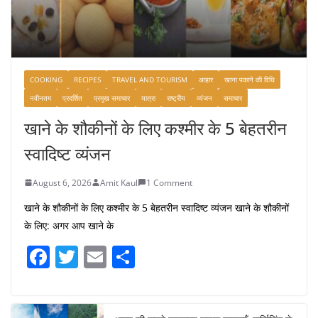
COOKING
RECIPES
TRAVEL AND TOURISM
आहार
खाना पकाने की विधि
नवीनतम
प्रदर्शित
प्रमुख समाचार
यात्रा
राष्ट्रीय
व्यंजन
समाचार
खाने के शौकीनों के लिए कश्मीर के 5 बेहतरीन
स्वादिष्ट व्यंजन
August 6, 2026
Amit Kaul
1 Comment
खाने के शौकीनों के लिए कश्मीर के 5 बेहतरीन स्वादिष्ट व्यंजन खाने के शौकीनों
के लिए: अगर आप खाने के
F
T
E
S
a
w
m
h
c
itt
ai
ar