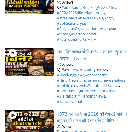
0
views
#amitkaul
,
#BreakingNews
,
#fcra
,
#FCRA2026
,
#foreignfunding
,
#indianews
,
#newsanalysis
,
#ngo
,
#politicalanalysis
,
#ReligiousOrganizations
,
#samvad
,
#teaser
,
#vartaprabhat
,
#YouTubeShorts
,
MHA
राम मंदिर चढ़ावा चोरी पर SIT का बड़ा खुलासा?
| संवाद | Teaser
0
views
#ayodhya
,
#ayodhyanews
,
#BreakingNews
,
#champatrai
,
#HindiNews
,
#indianews
,
#newsanalysis
,
#politicalanalysis
,
#rambhaktistatus
,
#rammandir
,
#ramtemple
,
#samvad
,
#SITReport
,
#TrendingNews
,
#vartaprabhat
1973 की गलती या 2026 की तैयारी? मोदी ने
क्यों बदली भारत की वेस्ट एशिया नीति?
0
views
#amitkaul
,
#BreakingNews
,