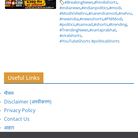
#BreakingNews
,
#hindishorts
,
#indianews
,
#indianpolitics
,
#modi
,
#ModiVsNehru
,
#narendramodi
,
#nehru
,
#newindia
,
#newsshorts
,
#PMModi
,
#politics
,
#samvad
,
#shorts
,
#trending
,
#TrendingNews
,
#vartaprabhat
,
#viralshorts
,
#YouTubeShorts #politicalshorts
Useful Links
मौसम
Disclaimer (अस्वीकरण)
Privacy Policy
Contact Us
आहार