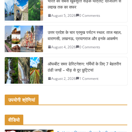
e
er
l
e
भारत की सबसे खूबसूरत सड़क यात्राएँ: दार्जिलिंग से
लद्दाख तक का सफर
b
August 5, 2026
0 Comments
o
o
उत्तर प्रदेश के चार प्रमुख पर्यटन स्थल: ताज महल,
k
वाराणसी, लखनऊ, प्रयागराज और इनके आकर्षण
August 4, 2026
0 Comments
ऑफबीट समर डेस्टिनेशन: गर्मियों के लिए 7 बेहतरीन
ठंडी जगहें – भीड़ से दूर छुट्टियां
August 2, 2026
1 Comment
उपयोगी श्रेणियां
वीडियो