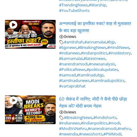
#TrendingNews
,
#Warship
,
#YouTubeShorts
अन्नामलाई का इस्तीफा रुका? शाह से मुलाकात
के बाद बड़ा खुलासा
0
views
#amitshah
,
#annamalai
,
#bjp
,
#bjpnews
,
#BreakingNews
,
#HindiNews
,
#indianews
,
#indianpolitics
,
#insidestory
,
#kannamalai
,
#latestnews
,
#narendramodi
,
#newsanalysis
,
#PoliticalNews
,
#politicalupdates
,
#samvad
,
#tamilnadubjp
,
#tamilnadunews
,
#tamilnadupolitics
,
#vartaprabhat
60 सेकंड में जानिए: मोदी ने कैसे पीछे छोड़ा
नेहरू को? मोदी बनाम नेहरू
0
views
#BreakingNews
,
#hindishorts
,
#indianews
,
#indianpolitics
,
#modi
,
#ModiVsNehru
,
#narendramodi
,
#nehru
,
#newindia
,
#newsshorts
,
#PMModi
,