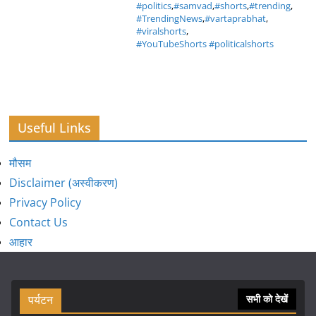
#politics
,
#samvad
,
#shorts
,
#trending
,
#TrendingNews
,
#vartaprabhat
,
#viralshorts
,
#YouTubeShorts #politicalshorts
Useful Links
मौसम
Disclaimer (अस्वीकरण)
Privacy Policy
Contact Us
आहार
पर्यटन
सभी को देखें