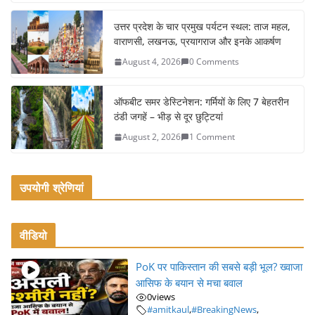
o
o
उत्तर प्रदेश के चार प्रमुख पर्यटन स्थल: ताज महल,
k
वाराणसी, लखनऊ, प्रयागराज और इनके आकर्षण
August 4, 2026
0 Comments
ऑफबीट समर डेस्टिनेशन: गर्मियों के लिए 7 बेहतरीन
ठंडी जगहें – भीड़ से दूर छुट्टियां
August 2, 2026
1 Comment
उपयोगी श्रेणियां
वीडियो
PoK पर पाकिस्तान की सबसे बड़ी भूल? ख्वाजा
आसिफ के बयान से मचा बवाल
0
views
#amitkaul
,
#BreakingNews
,