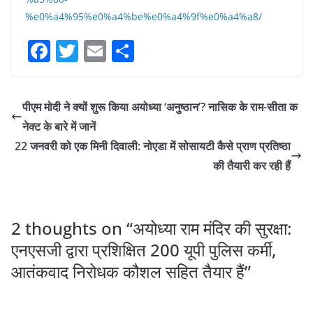
%e0%a4%95%e0%a4%be%e0%a4%9f%e0%a4%a8/
F
T
E
S
a
w
m
h
c
itt
ai
ar
पीएम मोदी ने क्यों शुरू किया अयोध्या ‘अनुष्ठान’? नासिक के राम-सीता क
e
er
l
e
नेक्ट के बारे में जानें
b
22 जनवरी को एक मिनी दिवाली: नोएडा में सोसायटी कैसे प्राण प्रतिष्ठा
o
की तैयारी कर रही हैं
o
k
2 thoughts on “
अयोध्या राम मंदिर की सुरक्षा:
एनएसजी द्वारा प्रशिक्षित 200 यूपी पुलिस कर्मी,
आतंकवाद निरोधक कौशल सहित तैयार हैं
”