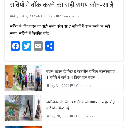
सर्दियों में वॉक करने का सही समय कौन-सा है
August 3, 2026
Amit Kaul
2 Comments
सर्दियों में वॉक करने का सही समय कौन-सा है सर्दियों में वॉक करने का सही
समय: सर्दियों में नियमित वॉक
F
T
E
S
a
w
m
h
c
itt
ai
ar
e
er
l
e
वजन घटाने के लिए 8 बेहतरीन वॉकिंग एक्सरसाइज:
1 महीने में पाएं 3-4 किलो कम वजन
b
July 31, 2026
1 Comment
o
o
लचीलेपन के लिए 8 शक्तिशाली योगासन – हर रोज़
k
करें और फिट रहें
July 28, 2026
2 Comments