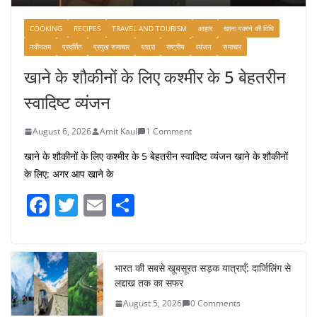
COOKING
RECIPES
TRAVEL AND TOURISM
आहार
खाना पकाने की विधि
नवीनतम
प्रदर्शित
प्रमुख समाचार
यात्रा
राष्ट्रीय
व्यंजन
समाचार
खाने के शौकीनों के लिए कश्मीर के 5 बेहतरीन
स्वादिष्ट व्यंजन
August 6, 2026
Amit Kaul
1 Comment
खाने के शौकीनों के लिए कश्मीर के 5 बेहतरीन स्वादिष्ट व्यंजन खाने के शौकीनों
के लिए: अगर आप खाने के
F
T
E
S
a
w
m
h
c
itt
ai
ar
e
er
l
e
भारत की सबसे खूबसूरत सड़क यात्राएँ: दार्जिलिंग से
लद्दाख तक का सफर
b
August 5, 2026
0 Comments