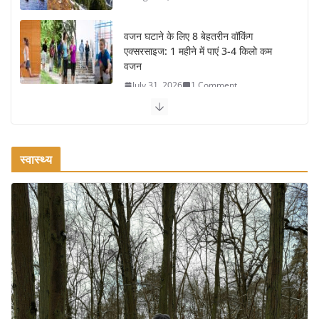
वजन घटाने के लिए 8 बेहतरीन वॉकिंग
एक्सरसाइज: 1 महीने में पाएं 3-4 किलो कम
वजन
July 31, 2026
1 Comment
रामेश्वरम यात्रा गाइड: पवित्र तीर्थ स्थल, दर्शन
स्थल और पहुंच मार्ग
July 30, 2026
1 Comment
स्वास्थ्य
खाने के शौकीनों के लिए कश्मीर के 5 बेहतरीन स्वादिष्ट व्यंजन
August 6, 2026
1 Comment
भारत की सबसे खूबसूरत सड़क यात्राएँ:
दार्जिलिंग से लद्दाख तक का सफर
August 5, 2026
0 Comments