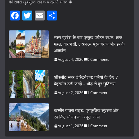
की सबसे खूबसूरत सड़क यात्राएँ: भारत के
F
T
E
S
a
w
m
h
c
itt
ai
ar
उत्तर प्रदेश के चार प्रमुख पर्यटन स्थल: ताज
e
er
l
e
महल, वाराणसी, लखनऊ, प्रयागराज और इनके
आकर्षण
b
August 4, 2026
0 Comments
o
o
ऑफबीट समर डेस्टिनेशन: गर्मियों के लिए 7
k
बेहतरीन ठंडी जगहें – भीड़ से दूर छुट्टियां
August 2, 2026
1 Comment
कश्मीर यात्रा गाइड: प्राकृतिक सुंदरता और
स्वादिष्ट भोजन का अनूठा संगम
August 1, 2026
1 Comment