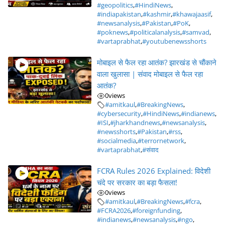
#geopolitics
,
#HindiNews
,
#indiapakistan
,
#kashmir
,
#khawajaasif
,
#newsanalysis
,
#Pakistan
,
#PoK
,
#poknews
,
#politicalanalysis
,
#samvad
,
#vartaprabhat
,
#youtubenewsshorts
मोबाइल से फैल रहा आतंक? झारखंड से चौंकाने
वाला खुलासा | संवाद मोबाइल से फैल रहा
आतंक?
0
views
#amitkaul
,
#BreakingNews
,
#cybersecurity
,
#HindiNews
,
#indianews
,
#ISI
,
#jharkhandnews
,
#newsanalysis
,
#newsshorts
,
#Pakistan
,
#rss
,
#socialmedia
,
#terrornetwork
,
#vartaprabhat
,
#संवाद
FCRA Rules 2026 Explained: विदेशी
चंदे पर सरकार का बड़ा फैसला!
0
views
#amitkaul
,
#BreakingNews
,
#fcra
,
#FCRA2026
,
#foreignfunding
,
#indianews
,
#newsanalysis
,
#ngo
,