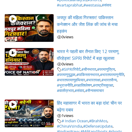
#vartaprabhat
,
#westasia
,
#संवाद
जयपुर की महिला गिरफ्तार! पाकिस्तान
कनेक्शन और जैश लिंक की जांच से मचा
हड़कंप
0
views
भारत ने पहली बार तैनात किए 12 परमाणु
वॉरहेड्स! SIPRI रिपोर्ट में बड़ा खुलासा
0
views
#SIPRIरिपोर्ट
,
#चीनभारत
,
#परमाणुत्रिय
,
#परमाणुयुद्धक
,
#पाकिस्तानभारत
,
#भारतपरमाणुनीति
,
#भारतपरमाणुहथियार
,
#भारतरक्षा
,
#भारतसैन्य
,
#भूराजनीति
,
#रक्षाविश्लेषण
,
#राष्ट्रीयसुरक्षा
,
#वार्ताप्रभात
,
#संवाद
,
#सैन्यसमाचार
हिंद महासागर में भारत का बड़ा दांव! चीन पर
बढ़ेगा दबाव
1
views
# Indian Ocean
,
#BrahMos
,
01:55
#ChinaVsIndia
,
#DefenseUpdate
,
#IndianNavy
,
#MilitaryShorts
,
#shorts
,