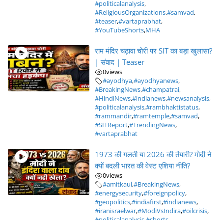
#politicalanalysis
,
#ReligiousOrganizations
,
#samvad
,
#teaser
,
#vartaprabhat
,
#YouTubeShorts
,
MHA
राम मंदिर चढ़ावा चोरी पर SIT का बड़ा खुलासा?
| संवाद | Teaser
0
views
#ayodhya
,
#ayodhyanews
,
#BreakingNews
,
#champatrai
,
#HindiNews
,
#indianews
,
#newsanalysis
,
#politicalanalysis
,
#rambhaktistatus
,
#rammandir
,
#ramtemple
,
#samvad
,
#SITReport
,
#TrendingNews
,
#vartaprabhat
1973 की गलती या 2026 की तैयारी? मोदी ने
क्यों बदली भारत की वेस्ट एशिया नीति?
0
views
#amitkaul
,
#BreakingNews
,
#energysecurity
,
#foreignpolicy
,
#geopolitics
,
#indiafirst
,
#indianews
,
#iranisraelwar
,
#ModiVsIndira
,
#oilcrisis
,
#politicalanalysis
,
#shorts
,