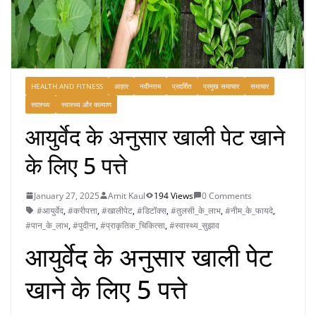
HEALTH AND FITNESS
आहार
नवीनतम
प्रदर्शित
प्रमुख समाचार
समाचार
स्वास्थ्य
स्वास्थ्य और कल्याण
आयुर्वेद के अनुसार खाली पेट खाने
के लिए 5 पत्ते
January 27, 2025
Amit Kaul
194 Views
0 Comments
#आयुर्वेद
,
#करीपत्ता
,
#खालीपेट
,
#डिटॉक्स
,
#तुलसी_के_लाभ
,
#नीम_के_फायदे
,
#पान_के_लाभ
,
#पुदीना
,
#प्राकृतिक_चिकित्सा
,
#स्वास्थ्य_सुझाव
आयुर्वेद के अनुसार खाली पेट
खाने के लिए 5 पत्ते