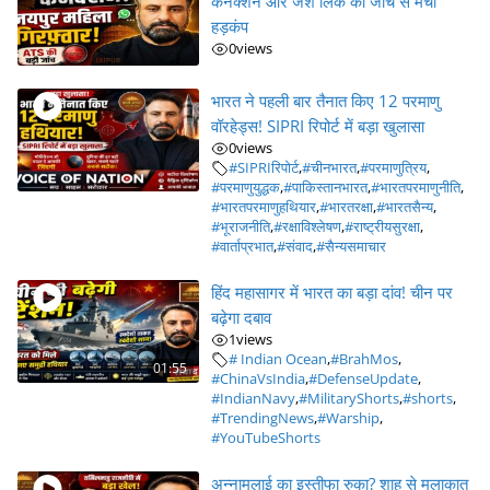
कनेक्शन और जैश लिंक की जांच से मचा
हड़कंप
0
views
भारत ने पहली बार तैनात किए 12 परमाणु
वॉरहेड्स! SIPRI रिपोर्ट में बड़ा खुलासा
0
views
#SIPRIरिपोर्ट
,
#चीनभारत
,
#परमाणुत्रिय
,
#परमाणुयुद्धक
,
#पाकिस्तानभारत
,
#भारतपरमाणुनीति
,
#भारतपरमाणुहथियार
,
#भारतरक्षा
,
#भारतसैन्य
,
#भूराजनीति
,
#रक्षाविश्लेषण
,
#राष्ट्रीयसुरक्षा
,
#वार्ताप्रभात
,
#संवाद
,
#सैन्यसमाचार
हिंद महासागर में भारत का बड़ा दांव! चीन पर
बढ़ेगा दबाव
1
views
# Indian Ocean
,
#BrahMos
,
01:55
#ChinaVsIndia
,
#DefenseUpdate
,
#IndianNavy
,
#MilitaryShorts
,
#shorts
,
#TrendingNews
,
#Warship
,
#YouTubeShorts
अन्नामलाई का इस्तीफा रुका? शाह से मुलाकात