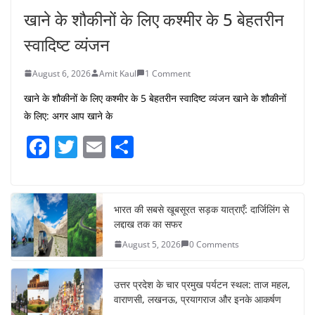
खाने के शौकीनों के लिए कश्मीर के 5 बेहतरीन
स्वादिष्ट व्यंजन
August 6, 2026
Amit Kaul
1 Comment
खाने के शौकीनों के लिए कश्मीर के 5 बेहतरीन स्वादिष्ट व्यंजन खाने के शौकीनों
के लिए: अगर आप खाने के
F
T
E
S
a
w
m
h
c
itt
ai
ar
e
er
l
e
भारत की सबसे खूबसूरत सड़क यात्राएँ: दार्जिलिंग से
लद्दाख तक का सफर
b
August 5, 2026
0 Comments
o
o
उत्तर प्रदेश के चार प्रमुख पर्यटन स्थल: ताज महल,
k
वाराणसी, लखनऊ, प्रयागराज और इनके आकर्षण