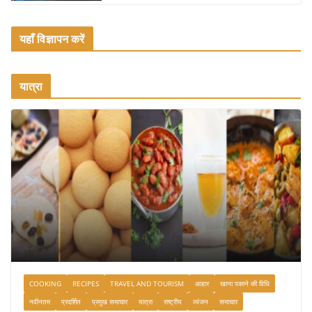
यहाँ विज्ञापन करें
यात्रा
COOKING
RECIPES
TRAVEL AND TOURISM
आहार
खाना पकाने की विधि
नवीनतम
प्रदर्शित
प्रमुख समाचार
यात्रा
राष्ट्रीय
व्यंजन
समाचार