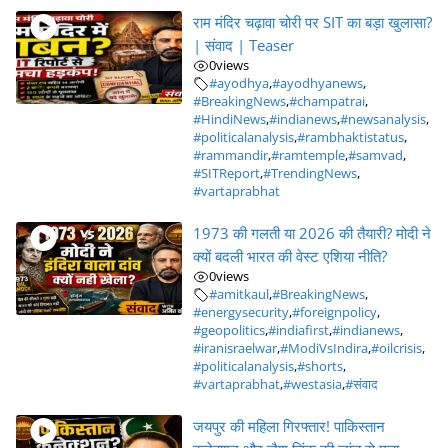
राम मंदिर चढ़ावा चोरी पर SIT का बड़ा खुलासा?
| संवाद | Teaser
0
views
#ayodhya
,
#ayodhyanews
,
#BreakingNews
,
#champatrai
,
#HindiNews
,
#indianews
,
#newsanalysis
,
#politicalanalysis
,
#rambhaktistatus
,
#rammandir
,
#ramtemple
,
#samvad
,
#SITReport
,
#TrendingNews
,
#vartaprabhat
1973 की गलती या 2026 की तैयारी? मोदी ने
क्यों बदली भारत की वेस्ट एशिया नीति?
0
views
#amitkaul
,
#BreakingNews
,
#energysecurity
,
#foreignpolicy
,
#geopolitics
,
#indiafirst
,
#indianews
,
#iranisraelwar
,
#ModiVsIndira
,
#oilcrisis
,
#politicalanalysis
,
#shorts
,
#vartaprabhat
,
#westasia
,
#संवाद
जयपुर की महिला गिरफ्तार! पाकिस्तान