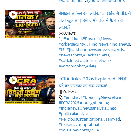
#vartaprabhat
,
#youtubenewsshorts
मोबाइल से फैल रहा आतंक? झारखंड से चौंकाने
वाला खुलासा | संवाद मोबाइल से फैल रहा
आतंक?
0
views
#amitkaul
,
#BreakingNews
,
#cybersecurity
,
#HindiNews
,
#indianews
,
#ISI
,
#jharkhandnews
,
#newsanalysis
,
#newsshorts
,
#Pakistan
,
#rss
,
#socialmedia
,
#terrornetwork
,
#vartaprabhat
,
#संवाद
FCRA Rules 2026 Explained: विदेशी
चंदे पर सरकार का बड़ा फैसला!
0
views
#amitkaul
,
#BreakingNews
,
#fcra
,
#FCRA2026
,
#foreignfunding
,
#indianews
,
#newsanalysis
,
#ngo
,
#politicalanalysis
,
#ReligiousOrganizations
,
#samvad
,
#teaser
,
#vartaprabhat
,
#YouTubeShorts
,
MHA