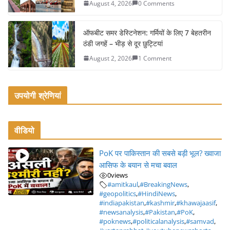
August 4, 2026
0 Comments
ऑफबीट समर डेस्टिनेशन: गर्मियों के लिए 7 बेहतरीन
ठंडी जगहें – भीड़ से दूर छुट्टियां
August 2, 2026
1 Comment
उपयोगी श्रेणियां
वीडियो
PoK पर पाकिस्तान की सबसे बड़ी भूल? ख्वाजा
आसिफ के बयान से मचा बवाल
0
views
#amitkaul
,
#BreakingNews
,
#geopolitics
,
#HindiNews
,
#indiapakistan
,
#kashmir
,
#khawajaasif
,
#newsanalysis
,
#Pakistan
,
#PoK
,
#poknews
,
#politicalanalysis
,
#samvad
,