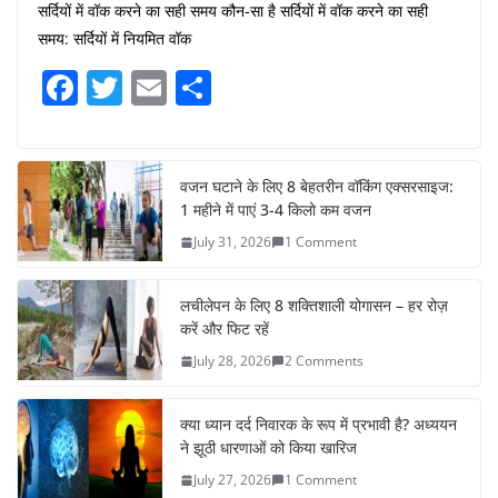
सर्दियों में वॉक करने का सही समय कौन-सा है सर्दियों में वॉक करने का सही
समय: सर्दियों में नियमित वॉक
F
T
E
S
a
w
m
h
c
itt
ai
ar
e
er
l
e
वजन घटाने के लिए 8 बेहतरीन वॉकिंग एक्सरसाइज:
1 महीने में पाएं 3-4 किलो कम वजन
b
July 31, 2026
1 Comment
o
o
लचीलेपन के लिए 8 शक्तिशाली योगासन – हर रोज़
k
करें और फिट रहें
July 28, 2026
2 Comments
क्या ध्यान दर्द निवारक के रूप में प्रभावी है? अध्ययन
ने झूठी धारणाओं को किया खारिज
July 27, 2026
1 Comment