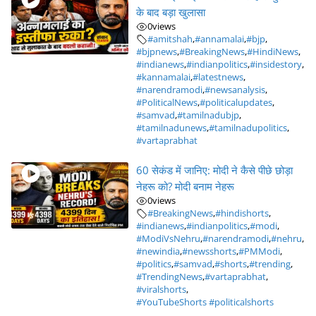
के बाद बड़ा खुलासा
0
views
#amitshah
,
#annamalai
,
#bjp
,
#bjpnews
,
#BreakingNews
,
#HindiNews
,
#indianews
,
#indianpolitics
,
#insidestory
,
#kannamalai
,
#latestnews
,
#narendramodi
,
#newsanalysis
,
#PoliticalNews
,
#politicalupdates
,
#samvad
,
#tamilnadubjp
,
#tamilnadunews
,
#tamilnadupolitics
,
#vartaprabhat
60 सेकंड में जानिए: मोदी ने कैसे पीछे छोड़ा
नेहरू को? मोदी बनाम नेहरू
0
views
#BreakingNews
,
#hindishorts
,
#indianews
,
#indianpolitics
,
#modi
,
#ModiVsNehru
,
#narendramodi
,
#nehru
,
#newindia
,
#newsshorts
,
#PMModi
,
#politics
,
#samvad
,
#shorts
,
#trending
,
#TrendingNews
,
#vartaprabhat
,
#viralshorts
,
#YouTubeShorts #politicalshorts