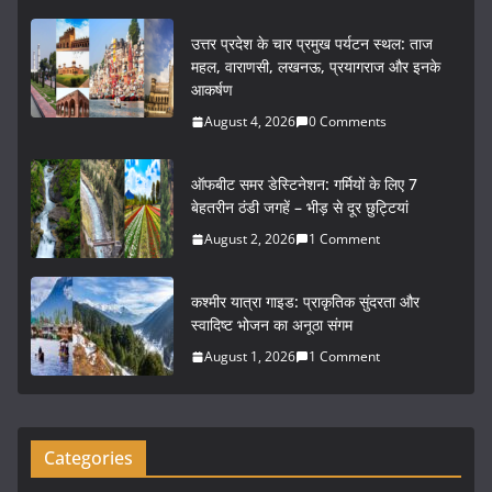
a
w
m
h
c
itt
ai
ar
उत्तर प्रदेश के चार प्रमुख पर्यटन स्थल: ताज
e
er
l
e
महल, वाराणसी, लखनऊ, प्रयागराज और इनके
आकर्षण
b
August 4, 2026
0 Comments
o
o
ऑफबीट समर डेस्टिनेशन: गर्मियों के लिए 7
k
बेहतरीन ठंडी जगहें – भीड़ से दूर छुट्टियां
August 2, 2026
1 Comment
कश्मीर यात्रा गाइड: प्राकृतिक सुंदरता और
स्वादिष्ट भोजन का अनूठा संगम
August 1, 2026
1 Comment
Categories