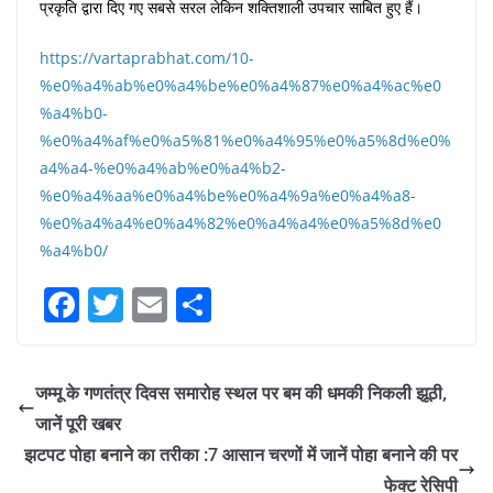
प्रकृति द्वारा दिए गए सबसे सरल लेकिन शक्तिशाली उपचार साबित हुए हैं।
https://vartaprabhat.com/10-
%e0%a4%ab%e0%a4%be%e0%a4%87%e0%a4%ac%e0
%a4%b0-
%e0%a4%af%e0%a5%81%e0%a4%95%e0%a5%8d%e0%
a4%a4-%e0%a4%ab%e0%a4%b2-
%e0%a4%aa%e0%a4%be%e0%a4%9a%e0%a4%a8-
%e0%a4%a4%e0%a4%82%e0%a4%a4%e0%a5%8d%e0
%a4%b0/
F
T
E
S
a
w
m
h
c
itt
ai
ar
जम्मू के गणतंत्र दिवस समारोह स्थल पर बम की धमकी निकली झूठी,
e
er
l
e
जानें पूरी खबर
b
झटपट पोहा बनाने का तरीका :7 आसान चरणों में जानें पोहा बनाने की पर
o
फेक्ट रेसिपी