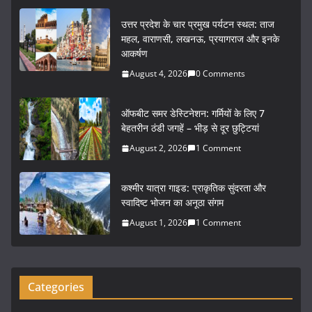
c
itt
ai
ar
उत्तर प्रदेश के चार प्रमुख पर्यटन स्थल: ताज
e
er
l
e
महल, वाराणसी, लखनऊ, प्रयागराज और इनके
आकर्षण
b
August 4, 2026
0 Comments
o
o
ऑफबीट समर डेस्टिनेशन: गर्मियों के लिए 7
k
बेहतरीन ठंडी जगहें – भीड़ से दूर छुट्टियां
August 2, 2026
1 Comment
कश्मीर यात्रा गाइड: प्राकृतिक सुंदरता और
स्वादिष्ट भोजन का अनूठा संगम
August 1, 2026
1 Comment
Categories