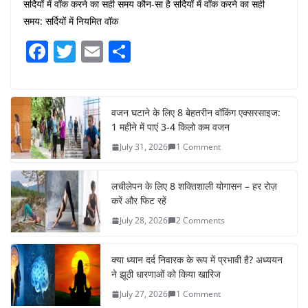
सर्दियों में वॉक करने का सही समय कौन-सा है सर्दियों में वॉक करने का सही
समय: सर्दियों में नियमित वॉक
F
T
E
S
a
w
m
h
c
itt
ai
ar
e
er
l
e
वजन घटाने के लिए 8 बेहतरीन वॉकिंग एक्सरसाइज:
1 महीने में पाएं 3-4 किलो कम वजन
b
July 31, 2026
1 Comment
o
o
लचीलेपन के लिए 8 शक्तिशाली योगासन – हर रोज़
k
करें और फिट रहें
July 28, 2026
2 Comments
क्या ध्यान दर्द निवारक के रूप में प्रभावी है? अध्ययन
ने झूठी धारणाओं को किया खारिज
July 27, 2026
1 Comment