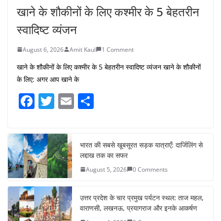
खाने के शौकीनों के लिए कश्मीर के 5 बेहतरीन
स्वादिष्ट व्यंजन
August 6, 2026
Amit Kaul
1 Comment
खाने के शौकीनों के लिए कश्मीर के 5 बेहतरीन स्वादिष्ट व्यंजन खाने के शौकीनों
के लिए: अगर आप खाने के
F
T
E
S
a
w
m
h
c
itt
ai
ar
e
er
l
e
भारत की सबसे खूबसूरत सड़क यात्राएँ: दार्जिलिंग से
लद्दाख तक का सफर
b
August 5, 2026
0 Comments
o
o
उत्तर प्रदेश के चार प्रमुख पर्यटन स्थल: ताज महल,
k
वाराणसी, लखनऊ, प्रयागराज और इनके आकर्षण