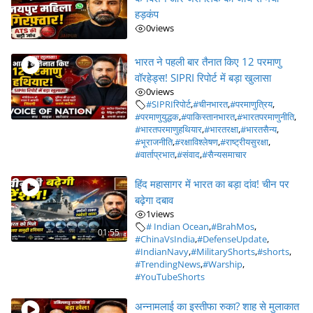
हड़कंप
0
views
भारत ने पहली बार तैनात किए 12 परमाणु
वॉरहेड्स! SIPRI रिपोर्ट में बड़ा खुलासा
0
views
#SIPRIरिपोर्ट
,
#चीनभारत
,
#परमाणुत्रिय
,
#परमाणुयुद्धक
,
#पाकिस्तानभारत
,
#भारतपरमाणुनीति
,
#भारतपरमाणुहथियार
,
#भारतरक्षा
,
#भारतसैन्य
,
#भूराजनीति
,
#रक्षाविश्लेषण
,
#राष्ट्रीयसुरक्षा
,
#वार्ताप्रभात
,
#संवाद
,
#सैन्यसमाचार
हिंद महासागर में भारत का बड़ा दांव! चीन पर
बढ़ेगा दबाव
1
views
# Indian Ocean
,
#BrahMos
,
01:55
#ChinaVsIndia
,
#DefenseUpdate
,
#IndianNavy
,
#MilitaryShorts
,
#shorts
,
#TrendingNews
,
#Warship
,
#YouTubeShorts
अन्नामलाई का इस्तीफा रुका? शाह से मुलाकात