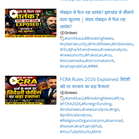
मोबाइल से फैल रहा आतंक? झारखंड से चौंकाने
वाला खुलासा | संवाद मोबाइल से फैल रहा
आतंक?
0
views
#amitkaul
,
#BreakingNews
,
#cybersecurity
,
#HindiNews
,
#indianews
,
#ISI
,
#jharkhandnews
,
#newsanalysis
,
#newsshorts
,
#Pakistan
,
#rss
,
#socialmedia
,
#terrornetwork
,
#vartaprabhat
,
#संवाद
FCRA Rules 2026 Explained: विदेशी
चंदे पर सरकार का बड़ा फैसला!
0
views
#amitkaul
,
#BreakingNews
,
#fcra
,
#FCRA2026
,
#foreignfunding
,
#indianews
,
#newsanalysis
,
#ngo
,
#politicalanalysis
,
#ReligiousOrganizations
,
#samvad
,
#teaser
,
#vartaprabhat
,
#YouTubeShorts
,
MHA