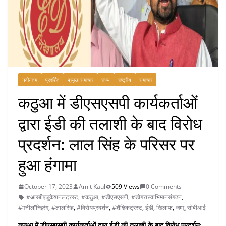
नवीनतम
प्रदर्शित
प्रमुख समाचार
राज्य
राष्ट्रीय
समाचार
कठुआ में डीएसएसपी कार्यकर्ताओं
द्वारा ईडी की तलाशी के बाद विरोध
प्रदर्शन: लाल सिंह के परिसर पर
हुआ हंगामा
October 17, 2023
Amit Kaul
509 Views
0 Comments
#आरबीएजुकेशनलट्रस्ट
,
#कठुआ
,
#डीएसएसपी
,
#डोगरास्वाभिमानसंगठन
,
#मनीलॉन्ड्रिंग
,
#लालसिंह
,
#विरोधप्रदर्शन
,
#शैक्षिकट्रस्ट
,
ईडी
,
खिलाफ
,
जम्मू
,
सीबीआई
कठुआ में डीएसएसपी कार्यकर्ताओं द्वारा ईडी की तलाशी के बाद विरोध प्रदर्शन: