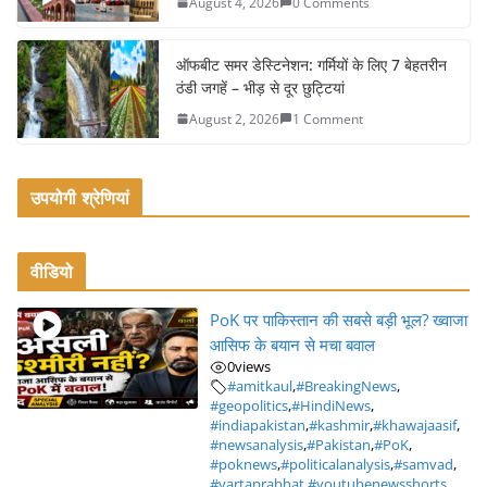
August 4, 2026
0 Comments
ऑफबीट समर डेस्टिनेशन: गर्मियों के लिए 7 बेहतरीन
ठंडी जगहें – भीड़ से दूर छुट्टियां
August 2, 2026
1 Comment
उपयोगी श्रेणियां
वीडियो
PoK पर पाकिस्तान की सबसे बड़ी भूल? ख्वाजा
आसिफ के बयान से मचा बवाल
0
views
#amitkaul
,
#BreakingNews
,
#geopolitics
,
#HindiNews
,
#indiapakistan
,
#kashmir
,
#khawajaasif
,
#newsanalysis
,
#Pakistan
,
#PoK
,
#poknews
,
#politicalanalysis
,
#samvad
,
#vartaprabhat
,
#youtubenewsshorts