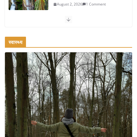
August 2, 2026
1 Comment
कश्मीर यात्रा गाइड: प्राकृतिक सुंदरता और स्वादिष्ट भोजन का अनूठा संगम
August 1, 2026
1 Comment
स्वास्थ्य
वजन घटाने के लिए 8 बेहतरीन वॉकिंग एक्सरसाइज: 1 महीने में पाएं 3-4
किलो कम वजन
July 31, 2026
1 Comment
16 ज़रूरी कीबोर्ड शॉर्टकट्स जो आपकी
उत्पादकता को दोगुना कर देंगे
August 7, 2026
0 Comments