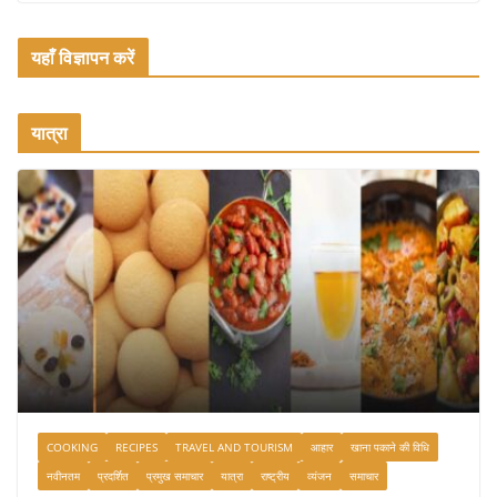
यहाँ विज्ञापन करें
यात्रा
COOKING
RECIPES
TRAVEL AND TOURISM
आहार
खाना पकाने की विधि
नवीनतम
प्रदर्शित
प्रमुख समाचार
यात्रा
राष्ट्रीय
व्यंजन
समाचार