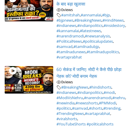
के बाद बड़ा खुलासा
0
views
#amitshah
,
#annamalai
,
#bjp
,
#bjpnews
,
#BreakingNews
,
#HindiNews
,
#indianews
,
#indianpolitics
,
#insidestory
,
#kannamalai
,
#latestnews
,
#narendramodi
,
#newsanalysis
,
#PoliticalNews
,
#politicalupdates
,
#samvad
,
#tamilnadubjp
,
#tamilnadunews
,
#tamilnadupolitics
,
#vartaprabhat
60 सेकंड में जानिए: मोदी ने कैसे पीछे छोड़ा
नेहरू को? मोदी बनाम नेहरू
0
views
#BreakingNews
,
#hindishorts
,
#indianews
,
#indianpolitics
,
#modi
,
#ModiVsNehru
,
#narendramodi
,
#nehru
,
#newindia
,
#newsshorts
,
#PMModi
,
#politics
,
#samvad
,
#shorts
,
#trending
,
#TrendingNews
,
#vartaprabhat
,
#viralshorts
,
#YouTubeShorts #politicalshorts