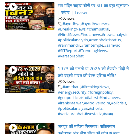
राम मंदिर चढ़ावा चोरी पर SIT का बड़ा खुलासा?
| संवाद | Teaser
0
views
#ayodhya
,
#ayodhyanews
,
#BreakingNews
,
#champatrai
,
#HindiNews
,
#indianews
,
#newsanalysis
,
#politicalanalysis
,
#rambhaktistatus
,
#rammandir
,
#ramtemple
,
#samvad
,
#SITReport
,
#TrendingNews
,
#vartaprabhat
1973 की गलती या 2026 की तैयारी? मोदी ने
क्यों बदली भारत की वेस्ट एशिया नीति?
0
views
#amitkaul
,
#BreakingNews
,
#energysecurity
,
#foreignpolicy
,
#geopolitics
,
#indiafirst
,
#indianews
,
#iranisraelwar
,
#ModiVsIndira
,
#oilcrisis
,
#politicalanalysis
,
#shorts
,
#vartaprabhat
,
#westasia
,
#संवाद
जयपुर की महिला गिरफ्तार! पाकिस्तान
कनेक्शन और जैश लिंक की जांच से मचा