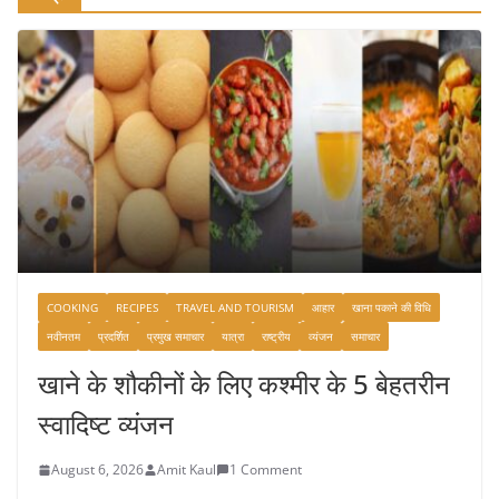
COOKING
RECIPES
TRAVEL AND TOURISM
आहार
खाना पकाने की विधि
नवीनतम
प्रदर्शित
प्रमुख समाचार
यात्रा
राष्ट्रीय
व्यंजन
समाचार
खाने के शौकीनों के लिए कश्मीर के 5 बेहतरीन
स्वादिष्ट व्यंजन
August 6, 2026
Amit Kaul
1 Comment