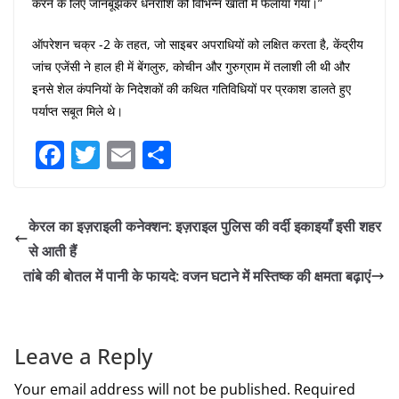
करने के लिए जानबूझकर धनराशि को विभिन्न खातों में फैलाया गया।”
ऑपरेशन चक्र -2 के तहत, जो साइबर अपराधियों को लक्षित करता है, केंद्रीय
जांच एजेंसी ने हाल ही में बेंगलुरु, कोचीन और गुरुग्राम में तलाशी ली थी और
इनसे शेल कंपनियों के निदेशकों की कथित गतिविधियों पर प्रकाश डालते हुए
पर्याप्त सबूत मिले थे।
F
T
E
S
a
w
m
h
c
itt
ai
ar
केरल का इज़राइली कनेक्शन: इज़राइल पुलिस की वर्दी इकाइयाँ इसी शहर
e
er
l
e
से आती हैं
b
तांबे की बोतल में पानी के फायदे: वजन घटाने में मस्तिष्क की क्षमता बढ़ाएं
o
o
k
Leave a Reply
Your email address will not be published.
Required