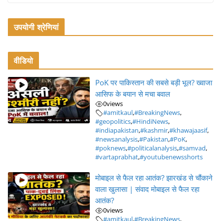
उपयोगी श्रेणियां
वीडियो
PoK पर पाकिस्तान की सबसे बड़ी भूल? ख्वाजा
आसिफ के बयान से मचा बवाल
0
views
#amitkaul
,
#BreakingNews
,
#geopolitics
,
#HindiNews
,
#indiapakistan
,
#kashmir
,
#khawajaasif
,
#newsanalysis
,
#Pakistan
,
#PoK
,
#poknews
,
#politicalanalysis
,
#samvad
,
#vartaprabhat
,
#youtubenewsshorts
मोबाइल से फैल रहा आतंक? झारखंड से चौंकाने
वाला खुलासा | संवाद मोबाइल से फैल रहा
आतंक?
0
views
#amitkaul
,
#BreakingNews
,