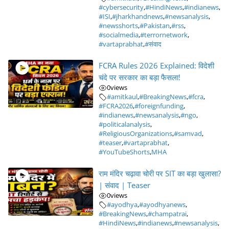
#cybersecurity
,
#HindiNews
,
#indianews
,
#ISI
,
#jharkhandnews
,
#newsanalysis
,
#newsshorts
,
#Pakistan
,
#rss
,
#socialmedia
,
#terrornetwork
,
#vartaprabhat
,
#संवाद
FCRA Rules 2026 Explained: विदेशी
चंदे पर सरकार का बड़ा फैसला!
0
views
#amitkaul
,
#BreakingNews
,
#fcra
,
#FCRA2026
,
#foreignfunding
,
#indianews
,
#newsanalysis
,
#ngo
,
#politicalanalysis
,
#ReligiousOrganizations
,
#samvad
,
#teaser
,
#vartaprabhat
,
#YouTubeShorts
,
MHA
राम मंदिर चढ़ावा चोरी पर SIT का बड़ा खुलासा?
| संवाद | Teaser
0
views
#ayodhya
,
#ayodhyanews
,
#BreakingNews
,
#champatrai
,
#HindiNews
,
#indianews
,
#newsanalysis
,