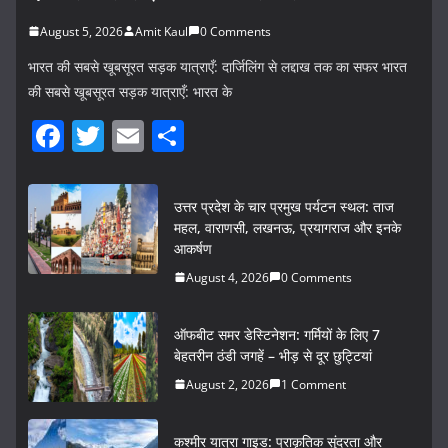
August 5, 2026
Amit Kaul
0 Comments
भारत की सबसे खूबसूरत सड़क यात्राएँ: दार्जिलिंग से लद्दाख तक का सफर भारत
की सबसे खूबसूरत सड़क यात्राएँ: भारत के
F
T
E
S
a
w
m
h
c
itt
ai
ar
उत्तर प्रदेश के चार प्रमुख पर्यटन स्थल: ताज
e
er
l
e
महल, वाराणसी, लखनऊ, प्रयागराज और इनके
आकर्षण
b
August 4, 2026
0 Comments
o
o
ऑफबीट समर डेस्टिनेशन: गर्मियों के लिए 7
k
बेहतरीन ठंडी जगहें – भीड़ से दूर छुट्टियां
August 2, 2026
1 Comment
कश्मीर यात्रा गाइड: प्राकृतिक सुंदरता और