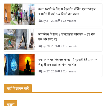
c
itt
ai
ar
e
er
l
e
वजन घटाने के लिए 8 बेहतरीन वॉकिंग एक्सरसाइज:
1 महीने में पाएं 3-4 किलो कम वजन
b
July 31, 2026
1 Comment
o
o
लचीलेपन के लिए 8 शक्तिशाली योगासन – हर रोज़
k
करें और फिट रहें
July 28, 2026
2 Comments
क्या ध्यान दर्द निवारक के रूप में प्रभावी है? अध्ययन
ने झूठी धारणाओं को किया खारिज
July 27, 2026
1 Comment
यहाँ विज्ञापन करें
यात्रा