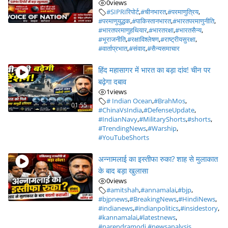
0
views
#SIPRIरिपोर्ट
,
#चीनभारत
,
#परमाणुत्रिय
,
#परमाणुयुद्धक
,
#पाकिस्तानभारत
,
#भारतपरमाणुनीति
,
#भारतपरमाणुहथियार
,
#भारतरक्षा
,
#भारतसैन्य
,
#भूराजनीति
,
#रक्षाविश्लेषण
,
#राष्ट्रीयसुरक्षा
,
#वार्ताप्रभात
,
#संवाद
,
#सैन्यसमाचार
हिंद महासागर में भारत का बड़ा दांव! चीन पर
बढ़ेगा दबाव
1
views
# Indian Ocean
,
#BrahMos
,
01:55
#ChinaVsIndia
,
#DefenseUpdate
,
#IndianNavy
,
#MilitaryShorts
,
#shorts
,
#TrendingNews
,
#Warship
,
#YouTubeShorts
अन्नामलाई का इस्तीफा रुका? शाह से मुलाकात
के बाद बड़ा खुलासा
0
views
#amitshah
,
#annamalai
,
#bjp
,
#bjpnews
,
#BreakingNews
,
#HindiNews
,
#indianews
,
#indianpolitics
,
#insidestory
,
#kannamalai
,
#latestnews
,
#narendramodi
,
#newsanalysis
,