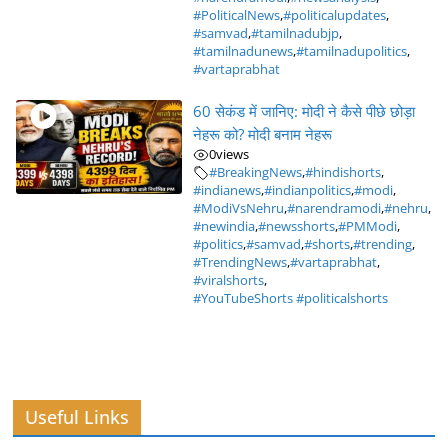
#PoliticalNews
,
#politicalupdates
,
#samvad
,
#tamilnadubjp
,
#tamilnadunews
,
#tamilnadupolitics
,
#vartaprabhat
60 सेकंड में जानिए: मोदी ने कैसे पीछे छोड़ा
नेहरू को? मोदी बनाम नेहरू
0
views
#BreakingNews
,
#hindishorts
,
#indianews
,
#indianpolitics
,
#modi
,
#ModiVsNehru
,
#narendramodi
,
#nehru
,
#newindia
,
#newsshorts
,
#PMModi
,
#politics
,
#samvad
,
#shorts
,
#trending
,
#TrendingNews
,
#vartaprabhat
,
#viralshorts
,
#YouTubeShorts #politicalshorts
Useful Links