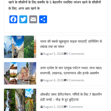
खाने के शौकीनों के लिए कश्मीर के 5 बेहतरीन स्वादिष्ट व्यंजन खाने के शौकीनों
के लिए: अगर आप खाने के
F
T
E
S
a
w
m
h
c
itt
ai
ar
e
er
l
e
भारत की सबसे खूबसूरत सड़क यात्राएँ: दार्जिलिंग से
लद्दाख तक का सफर
b
August 5, 2026
0 Comments
o
o
उत्तर प्रदेश के चार प्रमुख पर्यटन स्थल: ताज महल,
k
वाराणसी, लखनऊ, प्रयागराज और इनके आकर्षण
August 4, 2026
0 Comments
ऑफबीट समर डेस्टिनेशन: गर्मियों के लिए 7 बेहतरीन
ठंडी जगहें – भीड़ से दूर छुट्टियां
August 2, 2026
1 Comment