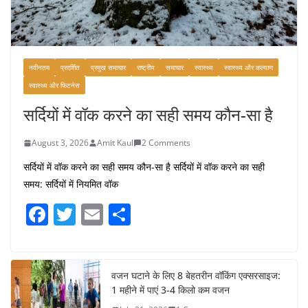
नवीनतम
प्रदर्शित
प्रमुख समाचार
राष्ट्रीय
समाचार
स्वास्थ्य
स्वास्थ्य और कल्याण
स्वास्थ्य और फिटनेस
सर्दियों में वॉक करने का सही समय कौन-सा है
August 3, 2026
Amit Kaul
2 Comments
सर्दियों में वॉक करने का सही समय कौन-सा है सर्दियों में वॉक करने का सही
समय: सर्दियों में नियमित वॉक
F
T
E
S
a
w
m
h
c
itt
ai
ar
e
er
l
e
वजन घटाने के लिए 8 बेहतरीन वॉकिंग एक्सरसाइज:
1 महीने में पाएं 3-4 किलो कम वजन
b