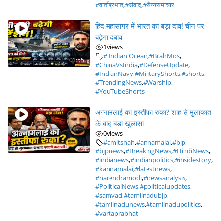
#वार्ताप्रभात
,
#संवाद
,
#सैन्यसमाचार
हिंद महासागर में भारत का बड़ा दांव! चीन पर
बढ़ेगा दबाव
1
views
# Indian Ocean
,
#BrahMos
,
01:55
#ChinaVsIndia
,
#DefenseUpdate
,
#IndianNavy
,
#MilitaryShorts
,
#shorts
,
#TrendingNews
,
#Warship
,
#YouTubeShorts
अन्नामलाई का इस्तीफा रुका? शाह से मुलाकात
के बाद बड़ा खुलासा
0
views
#amitshah
,
#annamalai
,
#bjp
,
#bjpnews
,
#BreakingNews
,
#HindiNews
,
#indianews
,
#indianpolitics
,
#insidestory
,
#kannamalai
,
#latestnews
,
#narendramodi
,
#newsanalysis
,
#PoliticalNews
,
#politicalupdates
,
#samvad
,
#tamilnadubjp
,
#tamilnadunews
,
#tamilnadupolitics
,
#vartaprabhat