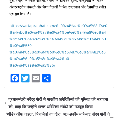
बुश, राष्ट्रपति बराक ओबामा, राष्ट्रपति डोनाल्ड ट्रम्प, राष्ट्रपति जो बिडेन –
अंतरराष्ट्रीय रॉयल्टी और विश्व नेताओं के लिए राष्ट्रगान और देशभक्ति संगीत
प्रस्तुत किया है।
https://vartaprabhat.com/%e0%a4%aa%e0%a5%8d%e0
%a4%b0%e0%a4%a7%e0%a4%be%e0%a4%a8%e0%a4
%ae%e0%a4%82%e0%a4%a4%e0%a5%8d%e0%a4%b0
%e0%a5%80-
%e0%a4%a8%e0%a4%b0%e0%a5%87%e0%a4%82%e0
%a4%a6%e0%a5%8d%e0%a4%b0-
%e0%a4%ae%e0%a5%8b/
F
T
E
S
a
w
m
h
c
itt
ai
ar
प्रधानमंत्री नरेंद्र मोदी ने भारतीय अमेरिकियों की भूमिका की सराहना
e
er
l
e
की, कहा कि उन्होंने भारत-अमेरिका संबंधों को मजबूत किया
b
‘ऑर्डर ऑफ नाइल’, पिरामिडों का दौरा, अल-हकीम मस्जिद: पीएम मोदी ने