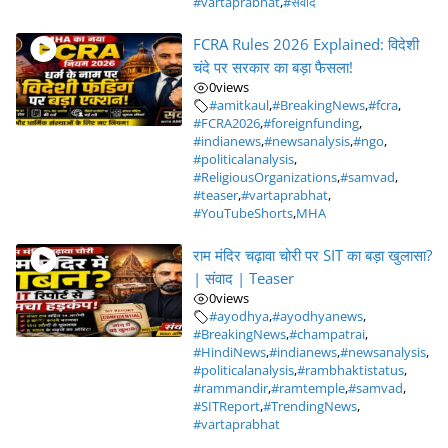
#vartaprabhat
,
#संवाद
FCRA Rules 2026 Explained: विदेशी
चंदे पर सरकार का बड़ा फैसला!
0
views
#amitkaul
,
#BreakingNews
,
#fcra
,
#FCRA2026
,
#foreignfunding
,
#indianews
,
#newsanalysis
,
#ngo
,
#politicalanalysis
,
#ReligiousOrganizations
,
#samvad
,
#teaser
,
#vartaprabhat
,
#YouTubeShorts
,
MHA
राम मंदिर चढ़ावा चोरी पर SIT का बड़ा खुलासा?
| संवाद | Teaser
0
views
#ayodhya
,
#ayodhyanews
,
#BreakingNews
,
#champatrai
,
#HindiNews
,
#indianews
,
#newsanalysis
,
#politicalanalysis
,
#rambhaktistatus
,
#rammandir
,
#ramtemple
,
#samvad
,
#SITReport
,
#TrendingNews
,
#vartaprabhat