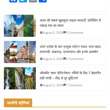
a
w
m
h
c
itt
ai
ar
e
er
l
e
भारत की सबसे खूबसूरत सड़क यात्राएँ: दार्जिलिंग से
लद्दाख तक का सफर
b
August 5, 2026
0 Comments
o
o
उत्तर प्रदेश के चार प्रमुख पर्यटन स्थल: ताज महल,
k
वाराणसी, लखनऊ, प्रयागराज और इनके आकर्षण
August 4, 2026
0 Comments
ऑफबीट समर डेस्टिनेशन: गर्मियों के लिए 7 बेहतरीन
ठंडी जगहें – भीड़ से दूर छुट्टियां
August 2, 2026
1 Comment
उपयोगी श्रेणियां