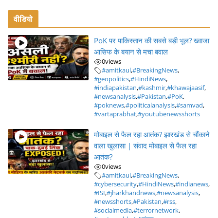
वीडियो
PoK पर पाकिस्तान की सबसे बड़ी भूल? ख्वाजा
आसिफ के बयान से मचा बवाल
0
views
#amitkaul
,
#BreakingNews
,
#geopolitics
,
#HindiNews
,
#indiapakistan
,
#kashmir
,
#khawajaasif
,
#newsanalysis
,
#Pakistan
,
#PoK
,
#poknews
,
#politicalanalysis
,
#samvad
,
#vartaprabhat
,
#youtubenewsshorts
मोबाइल से फैल रहा आतंक? झारखंड से चौंकाने
वाला खुलासा | संवाद मोबाइल से फैल रहा
आतंक?
0
views
#amitkaul
,
#BreakingNews
,
#cybersecurity
,
#HindiNews
,
#indianews
,
#ISI
,
#jharkhandnews
,
#newsanalysis
,
#newsshorts
,
#Pakistan
,
#rss
,
#socialmedia
,
#terrornetwork
,