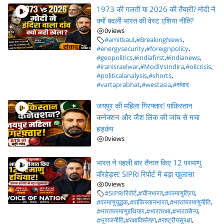
1973 की गलती या 2026 की तैयारी? मोदी ने
क्यों बदली भारत की वेस्ट एशिया नीति?
0
views
#amitkaul
,
#BreakingNews
,
#energysecurity
,
#foreignpolicy
,
#geopolitics
,
#indiafirst
,
#indianews
,
#iranisraelwar
,
#ModiVsIndira
,
#oilcrisis
,
#politicalanalysis
,
#shorts
,
#vartaprabhat
,
#westasia
,
#संवाद
जयपुर की महिला गिरफ्तार! पाकिस्तान
कनेक्शन और जैश लिंक की जांच से मचा
हड़कंप
0
views
भारत ने पहली बार तैनात किए 12 परमाणु
वॉरहेड्स! SIPRI रिपोर्ट में बड़ा खुलासा
0
views
#SIPRIरिपोर्ट
,
#चीनभारत
,
#परमाणुत्रिय
,
#परमाणुयुद्धक
,
#पाकिस्तानभारत
,
#भारतपरमाणुनीति
,
#भारतपरमाणुहथियार
,
#भारतरक्षा
,
#भारतसैन्य
,
#भूराजनीति
,
#रक्षाविश्लेषण
,
#राष्ट्रीयसुरक्षा
,