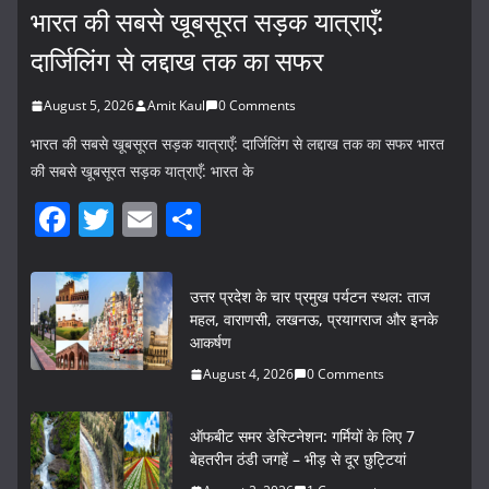
भारत की सबसे खूबसूरत सड़क यात्राएँ:
दार्जिलिंग से लद्दाख तक का सफर
August 5, 2026
Amit Kaul
0 Comments
भारत की सबसे खूबसूरत सड़क यात्राएँ: दार्जिलिंग से लद्दाख तक का सफर भारत
की सबसे खूबसूरत सड़क यात्राएँ: भारत के
F
T
E
S
a
w
m
h
c
itt
ai
ar
उत्तर प्रदेश के चार प्रमुख पर्यटन स्थल: ताज
e
er
l
e
महल, वाराणसी, लखनऊ, प्रयागराज और इनके
आकर्षण
b
August 4, 2026
0 Comments
o
o
ऑफबीट समर डेस्टिनेशन: गर्मियों के लिए 7
k
बेहतरीन ठंडी जगहें – भीड़ से दूर छुट्टियां