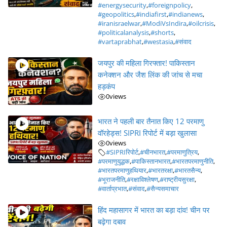
#energysecurity
,
#foreignpolicy
,
#geopolitics
,
#indiafirst
,
#indianews
,
#iranisraelwar
,
#ModiVsIndira
,
#oilcrisis
,
#politicalanalysis
,
#shorts
,
#vartaprabhat
,
#westasia
,
#संवाद
जयपुर की महिला गिरफ्तार! पाकिस्तान
कनेक्शन और जैश लिंक की जांच से मचा
हड़कंप
0
views
भारत ने पहली बार तैनात किए 12 परमाणु
वॉरहेड्स! SIPRI रिपोर्ट में बड़ा खुलासा
0
views
#SIPRIरिपोर्ट
,
#चीनभारत
,
#परमाणुत्रिय
,
#परमाणुयुद्धक
,
#पाकिस्तानभारत
,
#भारतपरमाणुनीति
,
#भारतपरमाणुहथियार
,
#भारतरक्षा
,
#भारतसैन्य
,
#भूराजनीति
,
#रक्षाविश्लेषण
,
#राष्ट्रीयसुरक्षा
,
#वार्ताप्रभात
,
#संवाद
,
#सैन्यसमाचार
हिंद महासागर में भारत का बड़ा दांव! चीन पर
बढ़ेगा दबाव