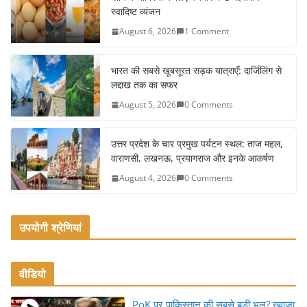
e
er
l
e
स्वादिष्ट व्यंजन
b
August 6, 2026
1 Comment
o
o
भारत की सबसे खूबसूरत सड़क यात्राएँ: दार्जिलिंग से
k
लद्दाख तक का सफर
August 5, 2026
0 Comments
उत्तर प्रदेश के चार प्रमुख पर्यटन स्थल: ताज महल,
वाराणसी, लखनऊ, प्रयागराज और इनके आकर्षण
August 4, 2026
0 Comments
उपयोगी श्रेणियां
वीडियो
PoK पर पाकिस्तान की सबसे बड़ी भूल? ख्वाजा