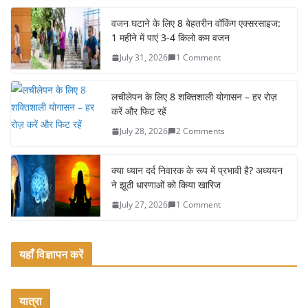
c
itt
ai
ar
e
er
l
e
वजन घटाने के लिए 8 बेहतरीन वॉकिंग एक्सरसाइज:
1 महीने में पाएं 3-4 किलो कम वजन
b
July 31, 2026
1 Comment
o
o
लचीलेपन के लिए 8 शक्तिशाली योगासन – हर रोज़
k
करें और फिट रहें
July 28, 2026
2 Comments
क्या ध्यान दर्द निवारक के रूप में प्रभावी है? अध्ययन
ने झूठी धारणाओं को किया खारिज
July 27, 2026
1 Comment
यहाँ विज्ञापन करें
यात्रा