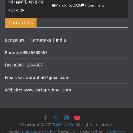
March 15, 2026
1 Comment
Contact Us
Bengaluru | Karnataka | India
Phone: (080) 5600067
Fax: (080) 123-4567
Email: vartaprabhat@gmail.com
Website: www.vartaprabhat.com
Copyright © 2026
वार्ता प्रभात
. All rights reserved.
Theme:
ColorMag Pro
by ThemeGrill. Powered by
WordPress
.