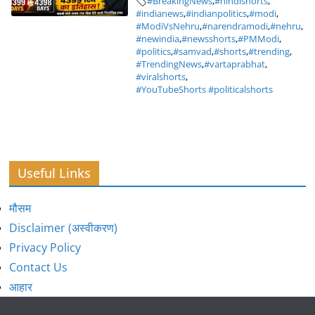
#BreakingNews
,
#hindishorts
,
#indianews
,
#indianpolitics
,
#modi
,
#ModiVsNehru
,
#narendramodi
,
#nehru
,
#newindia
,
#newsshorts
,
#PMModi
,
#politics
,
#samvad
,
#shorts
,
#trending
,
#TrendingNews
,
#vartaprabhat
,
#viralshorts
,
#YouTubeShorts #politicalshorts
Useful Links
मौसम
Disclaimer (अस्वीकरण)
Privacy Policy
Contact Us
आहार