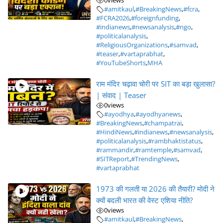
0
views
#amitkaul
,
#BreakingNews
,
#fcra
,
#FCRA2026
,
#foreignfunding
,
#indianews
,
#newsanalysis
,
#ngo
,
#politicalanalysis
,
#ReligiousOrganizations
,
#samvad
,
#teaser
,
#vartaprabhat
,
#YouTubeShorts
,
MHA
राम मंदिर चढ़ावा चोरी पर SIT का बड़ा खुलासा?
| संवाद | Teaser
0
views
#ayodhya
,
#ayodhyanews
,
#BreakingNews
,
#champatrai
,
#HindiNews
,
#indianews
,
#newsanalysis
,
#politicalanalysis
,
#rambhaktistatus
,
#rammandir
,
#ramtemple
,
#samvad
,
#SITReport
,
#TrendingNews
,
#vartaprabhat
1973 की गलती या 2026 की तैयारी? मोदी ने
क्यों बदली भारत की वेस्ट एशिया नीति?
0
views
#amitkaul
,
#BreakingNews
,