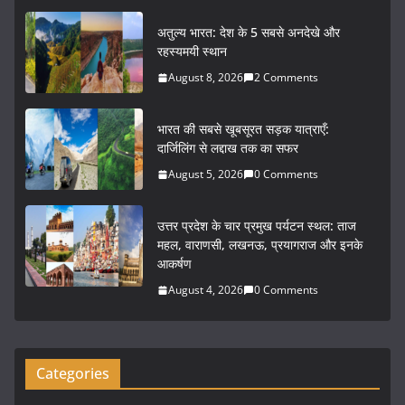
c
itt
ai
ar
अतुल्य भारत: देश के 5 सबसे अनदेखे और
e
er
l
e
रहस्यमयी स्थान
b
August 8, 2026
2 Comments
o
भारत की सबसे खूबसूरत सड़क यात्राएँ:
o
दार्जिलिंग से लद्दाख तक का सफर
k
August 5, 2026
0 Comments
उत्तर प्रदेश के चार प्रमुख पर्यटन स्थल: ताज
महल, वाराणसी, लखनऊ, प्रयागराज और इनके
आकर्षण
August 4, 2026
0 Comments
Categories