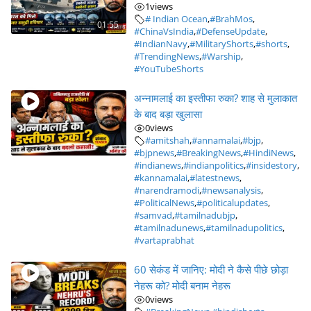
1
views
# Indian Ocean
,
#BrahMos
,
01:55
#ChinaVsIndia
,
#DefenseUpdate
,
#IndianNavy
,
#MilitaryShorts
,
#shorts
,
#TrendingNews
,
#Warship
,
#YouTubeShorts
अन्नामलाई का इस्तीफा रुका? शाह से मुलाकात
के बाद बड़ा खुलासा
0
views
#amitshah
,
#annamalai
,
#bjp
,
#bjpnews
,
#BreakingNews
,
#HindiNews
,
#indianews
,
#indianpolitics
,
#insidestory
,
#kannamalai
,
#latestnews
,
#narendramodi
,
#newsanalysis
,
#PoliticalNews
,
#politicalupdates
,
#samvad
,
#tamilnadubjp
,
#tamilnadunews
,
#tamilnadupolitics
,
#vartaprabhat
60 सेकंड में जानिए: मोदी ने कैसे पीछे छोड़ा
नेहरू को? मोदी बनाम नेहरू
0
views