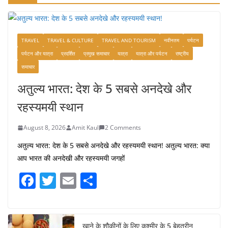
TRAVEL
TRAVEL & CULTURE
TRAVEL AND TOURISM
नवीनतम
पर्यटन
पर्यटन और यात्रा
प्रदर्शित
प्रमुख समाचार
यात्रा
यात्रा और पर्यटन
राष्ट्रीय
समाचार
अतुल्य भारत: देश के 5 सबसे अनदेखे और
रहस्यमयी स्थान
August 8, 2026
Amit Kaul
2 Comments
अतुल्य भारत: देश के 5 सबसे अनदेखे और रहस्यमयी स्थान! अतुल्य भारत: क्या
आप भारत की अनदेखी और रहस्यमयी जगहों
F
T
E
S
a
w
m
h
c
itt
ai
ar
खाने के शौकीनों के लिए कश्मीर के 5 बेहतरीन