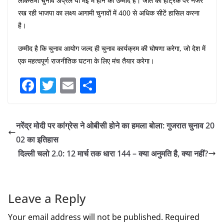
लोकसभा चुनाव अप्रैल या मई में होने की उम्मीद है। जीत की हैट्रिक पर नजर
रख रही भाजपा का लक्ष्य आगामी चुनावों में 400 से अधिक सीटें हासिल करना
है।
उम्मीद है कि चुनाव आयोग जल्द ही चुनाव कार्यक्रम की घोषणा करेगा, जो देश में
एक महत्वपूर्ण राजनीतिक घटना के लिए मंच तैयार करेगा।
F
T
E
S
a
w
m
h
c
itt
ai
ar
नरेंद्र मोदी पर कांग्रेस ने ओबीसी होने का हमला बोला: गुजरात चुनाव 20
e
er
l
e
02 का इतिहास
b
दिल्ली चलो 2.0: 12 मार्च तक धारा 144 – क्या अनुमति है, क्या नहीं?
o
o
k
Leave a Reply
Your email address will not be published.
Required