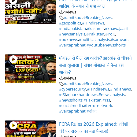
आसिफ के बयान से मचा बवाल
1
views
#amitkaul
,
#BreakingNews
,
02:06
#geopolitics
,
#HindiNews
,
#indiapakistan
,
#kashmir
,
#khawajaasif
,
#newsanalysis
,
#Pakistan
,
#PoK
,
#poknews
,
#politicalanalysis
,
#samvad
,
#vartaprabhat
,
#youtubenewsshorts
मोबाइल से फैल रहा आतंक? झारखंड से चौंकाने
वाला खुलासा | संवाद मोबाइल से फैल रहा
आतंक?
0
views
#amitkaul
,
#BreakingNews
,
#cybersecurity
,
#HindiNews
,
#indianews
,
#ISI
,
#jharkhandnews
,
#newsanalysis
,
#newsshorts
,
#Pakistan
,
#rss
,
#socialmedia
,
#terrornetwork
,
#vartaprabhat
,
#संवाद
FCRA Rules 2026 Explained: विदेशी
चंदे पर सरकार का बड़ा फैसला!