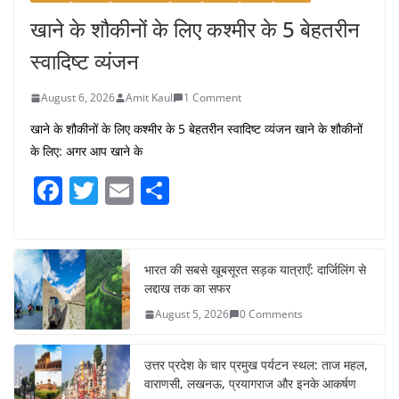
खाने के शौकीनों के लिए कश्मीर के 5 बेहतरीन
स्वादिष्ट व्यंजन
August 6, 2026
Amit Kaul
1 Comment
खाने के शौकीनों के लिए कश्मीर के 5 बेहतरीन स्वादिष्ट व्यंजन खाने के शौकीनों
के लिए: अगर आप खाने के
F
T
E
S
a
w
m
h
c
itt
ai
ar
e
er
l
e
भारत की सबसे खूबसूरत सड़क यात्राएँ: दार्जिलिंग से
लद्दाख तक का सफर
b
August 5, 2026
0 Comments
o
o
उत्तर प्रदेश के चार प्रमुख पर्यटन स्थल: ताज महल,
k
वाराणसी, लखनऊ, प्रयागराज और इनके आकर्षण