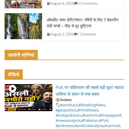
August 4, 2026
0 Comments
ऑफबीट समर डेस्टिनेशन: गर्मियों के लिए 7 बेहतरीन
ठंडी जगहें – भीड़ से दूर छुट्टियां
August 2, 2026
1 Comment
उपयोगी श्रेणियां
वीडियो
PoK पर पाकिस्तान की सबसे बड़ी भूल? ख्वाजा
आसिफ के बयान से मचा बवाल
0
views
#amitkaul
,
#BreakingNews
,
#geopolitics
,
#HindiNews
,
#indiapakistan
,
#kashmir
,
#khawajaasif
,
#newsanalysis
,
#Pakistan
,
#PoK
,
#poknews
,
#politicalanalysis
,
#samvad
,