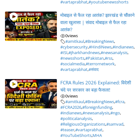
#vartaprabhat
,
#youtubenewsshorts
मोबाइल से फैल रहा आतंक? झारखंड से चौंकाने
वाला खुलासा | संवाद मोबाइल से फैल रहा
आतंक?
0
views
#amitkaul
,
#BreakingNews
,
#cybersecurity
,
#HindiNews
,
#indianews
,
#ISI
,
#jharkhandnews
,
#newsanalysis
,
#newsshorts
,
#Pakistan
,
#rss
,
#socialmedia
,
#terrornetwork
,
#vartaprabhat
,
#संवाद
FCRA Rules 2026 Explained: विदेशी
चंदे पर सरकार का बड़ा फैसला!
0
views
#amitkaul
,
#BreakingNews
,
#fcra
,
#FCRA2026
,
#foreignfunding
,
#indianews
,
#newsanalysis
,
#ngo
,
#politicalanalysis
,
#ReligiousOrganizations
,
#samvad
,
#teaser
,
#vartaprabhat
,
#YouTubeShorts
,
MHA