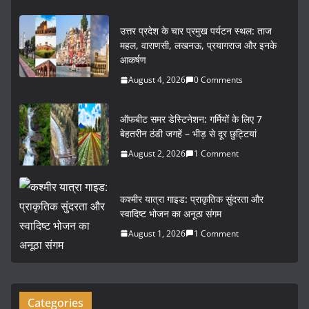
a
w
m
h
c
itt
ai
ar
उत्तर प्रदेश के चार प्रमुख पर्यटन स्थल: ताज
e
er
l
e
महल, वाराणसी, लखनऊ, प्रयागराज और इनके
आकर्षण
b
August 4, 2026
0 Comments
o
o
ऑफबीट समर डेस्टिनेशन: गर्मियों के लिए 7
k
बेहतरीन ठंडी जगहें – भीड़ से दूर छुट्टियां
August 2, 2026
1 Comment
कश्मीर यात्रा गाइड: प्राकृतिक सुंदरता और
स्वादिष्ट भोजन का अनूठा संगम
August 1, 2026
1 Comment
Categories