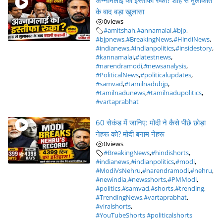
अन्नामलाई का इस्तीफा रुका? शाह से मुलाकात
के बाद बड़ा खुलासा
0
views
#amitshah
,
#annamalai
,
#bjp
,
#bjpnews
,
#BreakingNews
,
#HindiNews
,
#indianews
,
#indianpolitics
,
#insidestory
,
#kannamalai
,
#latestnews
,
#narendramodi
,
#newsanalysis
,
#PoliticalNews
,
#politicalupdates
,
#samvad
,
#tamilnadubjp
,
#tamilnadunews
,
#tamilnadupolitics
,
#vartaprabhat
60 सेकंड में जानिए: मोदी ने कैसे पीछे छोड़ा
नेहरू को? मोदी बनाम नेहरू
0
views
#BreakingNews
,
#hindishorts
,
#indianews
,
#indianpolitics
,
#modi
,
#ModiVsNehru
,
#narendramodi
,
#nehru
,
#newindia
,
#newsshorts
,
#PMModi
,
#politics
,
#samvad
,
#shorts
,
#trending
,
#TrendingNews
,
#vartaprabhat
,
#viralshorts
,
#YouTubeShorts #politicalshorts