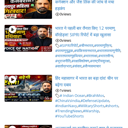
कनेक्शन और जैश लिंक की जांच से मचा
हड़कंप
0
views
भारत ने पहली बार तैनात किए 12 परमाणु
वॉरहेड्स! SIPRI रिपोर्ट में बड़ा खुलासा
0
views
#SIPRIरिपोर्ट
,
#चीनभारत
,
#परमाणुत्रिय
,
#परमाणुयुद्धक
,
#पाकिस्तानभारत
,
#भारतपरमाणुनीति
,
#भारतपरमाणुहथियार
,
#भारतरक्षा
,
#भारतसैन्य
,
#भूराजनीति
,
#रक्षाविश्लेषण
,
#राष्ट्रीयसुरक्षा
,
#वार्ताप्रभात
,
#संवाद
,
#सैन्यसमाचार
हिंद महासागर में भारत का बड़ा दांव! चीन पर
बढ़ेगा दबाव
1
views
# Indian Ocean
,
#BrahMos
,
01:55
#ChinaVsIndia
,
#DefenseUpdate
,
#IndianNavy
,
#MilitaryShorts
,
#shorts
,
#TrendingNews
,
#Warship
,
#YouTubeShorts