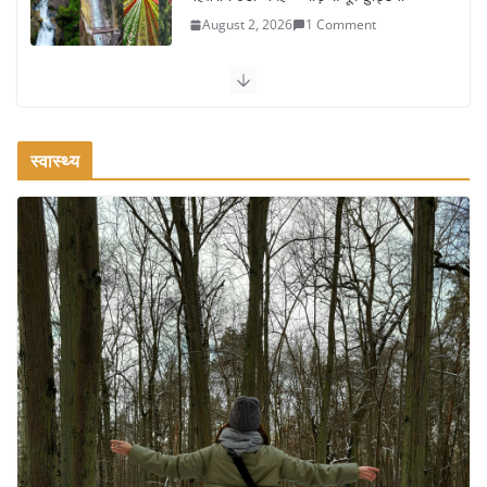
August 2, 2026
1 Comment
कश्मीर यात्रा गाइड: प्राकृतिक सुंदरता और स्वादिष्ट भोजन का अनूठा संगम
August 1, 2026
1 Comment
स्वास्थ्य
वजन घटाने के लिए 8 बेहतरीन वॉकिंग एक्सरसाइज: 1 महीने में पाएं 3-4
किलो कम वजन
July 31, 2026
1 Comment
16 ज़रूरी कीबोर्ड शॉर्टकट्स जो आपकी
उत्पादकता को दोगुना कर देंगे
August 7, 2026
0 Comments