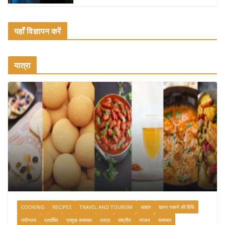
यहाँ विज्ञापन करें
यात्रा
COOKING
RECIPES
TRAVEL AND TOURISM
आहार
खाना पकाने की विधि
नवीनतम
प्रदर्शित
प्रमुख समाचार
यात्रा
राष्ट्रीय
व्यंजन
समाचार