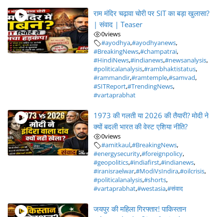
राम मंदिर चढ़ावा चोरी पर SIT का बड़ा खुलासा?
| संवाद | Teaser
0
views
#ayodhya
,
#ayodhyanews
,
#BreakingNews
,
#champatrai
,
#HindiNews
,
#indianews
,
#newsanalysis
,
#politicalanalysis
,
#rambhaktistatus
,
#rammandir
,
#ramtemple
,
#samvad
,
#SITReport
,
#TrendingNews
,
#vartaprabhat
1973 की गलती या 2026 की तैयारी? मोदी ने
क्यों बदली भारत की वेस्ट एशिया नीति?
0
views
#amitkaul
,
#BreakingNews
,
#energysecurity
,
#foreignpolicy
,
#geopolitics
,
#indiafirst
,
#indianews
,
#iranisraelwar
,
#ModiVsIndira
,
#oilcrisis
,
#politicalanalysis
,
#shorts
,
#vartaprabhat
,
#westasia
,
#संवाद
जयपुर की महिला गिरफ्तार! पाकिस्तान