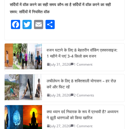
सर्दियों में वॉक करने का सही समय कौन-सा है सर्दियों में वॉक करने का सही
समय: सर्दियों में नियमित वॉक
F
T
E
S
a
w
m
h
c
itt
ai
ar
e
er
l
e
वजन घटाने के लिए 8 बेहतरीन वॉकिंग एक्सरसाइज:
1 महीने में पाएं 3-4 किलो कम वजन
b
July 31, 2026
1 Comment
o
o
लचीलेपन के लिए 8 शक्तिशाली योगासन – हर रोज़
k
करें और फिट रहें
July 28, 2026
2 Comments
क्या ध्यान दर्द निवारक के रूप में प्रभावी है? अध्ययन
ने झूठी धारणाओं को किया खारिज
July 27, 2026
1 Comment