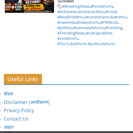
0
views
#BreakingNews
,
#hindishorts
,
#indianews
,
#indianpolitics
,
#modi
,
#ModiVsNehru
,
#narendramodi
,
#nehru
,
#newindia
,
#newsshorts
,
#PMModi
,
#politics
,
#samvad
,
#shorts
,
#trending
,
#TrendingNews
,
#vartaprabhat
,
#viralshorts
,
#YouTubeShorts #politicalshorts
Useful Links
मौसम
Disclaimer (अस्वीकरण)
Privacy Policy
Contact Us
आहार