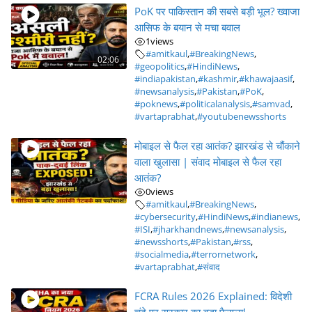
PoK पर पाकिस्तान की सबसे बड़ी भूल? ख्वाजा
आसिफ के बयान से मचा बवाल
1
views
#amitkaul
,
#BreakingNews
,
02:06
#geopolitics
,
#HindiNews
,
#indiapakistan
,
#kashmir
,
#khawajaasif
,
#newsanalysis
,
#Pakistan
,
#PoK
,
#poknews
,
#politicalanalysis
,
#samvad
,
#vartaprabhat
,
#youtubenewsshorts
मोबाइल से फैल रहा आतंक? झारखंड से चौंकाने
वाला खुलासा | संवाद मोबाइल से फैल रहा
आतंक?
0
views
#amitkaul
,
#BreakingNews
,
#cybersecurity
,
#HindiNews
,
#indianews
,
#ISI
,
#jharkhandnews
,
#newsanalysis
,
#newsshorts
,
#Pakistan
,
#rss
,
#socialmedia
,
#terrornetwork
,
#vartaprabhat
,
#संवाद
FCRA Rules 2026 Explained: विदेशी