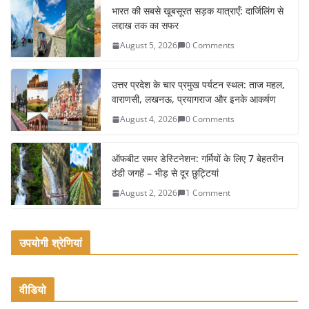
e
er
l
e
भारत की सबसे खूबसूरत सड़क यात्राएँ: दार्जिलिंग से
लद्दाख तक का सफर
b
August 5, 2026
0 Comments
o
o
उत्तर प्रदेश के चार प्रमुख पर्यटन स्थल: ताज महल,
k
वाराणसी, लखनऊ, प्रयागराज और इनके आकर्षण
August 4, 2026
0 Comments
ऑफबीट समर डेस्टिनेशन: गर्मियों के लिए 7 बेहतरीन
ठंडी जगहें – भीड़ से दूर छुट्टियां
August 2, 2026
1 Comment
उपयोगी श्रेणियां
वीडियो