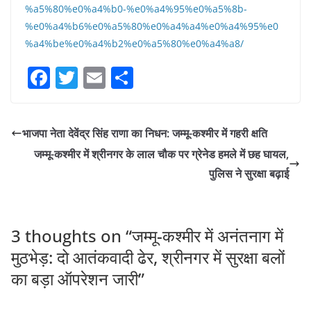
%a5%80%e0%a4%b0-%e0%a4%95%e0%a5%8b-
%e0%a4%b6%e0%a5%80%e0%a4%a4%e0%a4%95%e0
%a4%be%e0%a4%b2%e0%a5%80%e0%a4%a8/
F
T
E
S
a
w
m
h
c
itt
ai
ar
भाजपा नेता देवेंद्र सिंह राणा का निधन: जम्मू-कश्मीर में गहरी क्षति
e
er
l
e
जम्मू-कश्मीर में श्रीनगर के लाल चौक पर ग्रेनेड हमले में छह घायल,
b
पुलिस ने सुरक्षा बढ़ाई
o
o
k
3 thoughts on “
जम्मू-कश्मीर में अनंतनाग में
मुठभेड़: दो आतंकवादी ढेर, श्रीनगर में सुरक्षा बलों
का बड़ा ऑपरेशन जारी
”