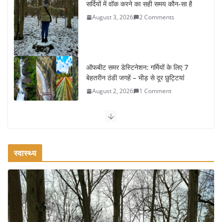
सर्दियों में वॉक करने का सही समय कौन-सा है
August 3, 2026
2 Comments
ऑफबीट समर डेस्टिनेशन: गर्मियों के लिए 7
बेहतरीन ठंडी जगहें – भीड़ से दूर छुट्टियां
August 2, 2026
1 Comment
कश्मीर यात्रा गाइड: प्राकृतिक सुंदरता और
स्वादिष्ट भोजन का अनूठा संगम
August 1, 2026
1 Comment
स्वास्थ्य
वजन घटाने के लिए 8 बेहतरीन वॉकिंग एक्सरसाइज: 1 महीने में पाएं 3-4
किलो कम वजन
July 31, 2026
1 Comment
16 ज़रूरी कीबोर्ड शॉर्टकट्स जो आपकी