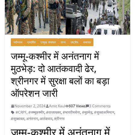
नवीनतम
प्रदर्शित
प्रमुख समाचार
राज्य
राष्ट्रीय
समाचार
जम्मू-कश्मीर में अनंतनाग में
मुठभेड़: दो आतंकवादी ढेर,
श्रीनगर में सुरक्षा बलों का बड़ा
ऑपरेशन जारी
November 2, 2024
Amit Kaul
607 Views
3 Comments
#CRPF
,
#जम्मूकश्मीर
,
#ताज़ाखबर
,
#भारतीयसेना
,
#मुठभेड़
,
#सुरक्षाअभियान
,
#सुरक्षाबल
,
अनंतनाग
,
आतंकवाद
,
श्रीनगर
जम्मू-कश्मीर में अनंतनाग में