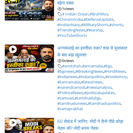
बढ़ेगा दबाव
1
views
# Indian Ocean
,
#BrahMos
,
01:55
#ChinaVsIndia
,
#DefenseUpdate
,
#IndianNavy
,
#MilitaryShorts
,
#shorts
,
#TrendingNews
,
#Warship
,
#YouTubeShorts
अन्नामलाई का इस्तीफा रुका? शाह से मुलाकात
के बाद बड़ा खुलासा
0
views
#amitshah
,
#annamalai
,
#bjp
,
#bjpnews
,
#BreakingNews
,
#HindiNews
,
#indianews
,
#indianpolitics
,
#insidestory
,
#kannamalai
,
#latestnews
,
#narendramodi
,
#newsanalysis
,
#PoliticalNews
,
#politicalupdates
,
#samvad
,
#tamilnadubjp
,
#tamilnadunews
,
#tamilnadupolitics
,
#vartaprabhat
60 सेकंड में जानिए: मोदी ने कैसे पीछे छोड़ा
नेहरू को? मोदी बनाम नेहरू