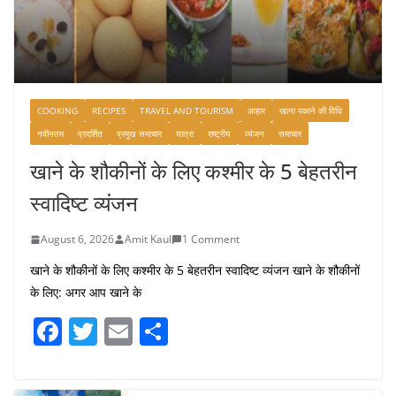
COOKING
RECIPES
TRAVEL AND TOURISM
आहार
खाना पकाने की विधि
नवीनतम
प्रदर्शित
प्रमुख समाचार
यात्रा
राष्ट्रीय
व्यंजन
समाचार
खाने के शौकीनों के लिए कश्मीर के 5 बेहतरीन
स्वादिष्ट व्यंजन
August 6, 2026
Amit Kaul
1 Comment
खाने के शौकीनों के लिए कश्मीर के 5 बेहतरीन स्वादिष्ट व्यंजन खाने के शौकीनों
के लिए: अगर आप खाने के
F
T
E
S
a
w
m
h
c
itt
ai
ar