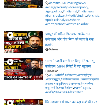
#amitkaul
,
#BreakingNews
,
#energysecurity
,
#foreignpolicy
,
#geopolitics
,
#indiafirst
,
#indianews
,
#iranisraelwar
,
#ModiVsIndira
,
#oilcrisis
,
#politicalanalysis
,
#shorts
,
#vartaprabhat
,
#westasia
,
#संवाद
जयपुर की महिला गिरफ्तार! पाकिस्तान
कनेक्शन और जैश लिंक की जांच से मचा
हड़कंप
0
views
भारत ने पहली बार तैनात किए 12 परमाणु
वॉरहेड्स! SIPRI रिपोर्ट में बड़ा खुलासा
0
views
#SIPRIरिपोर्ट
,
#चीनभारत
,
#परमाणुत्रिय
,
#परमाणुयुद्धक
,
#पाकिस्तानभारत
,
#भारतपरमाणुनीति
,
#भारतपरमाणुहथियार
,
#भारतरक्षा
,
#भारतसैन्य
,
#भूराजनीति
,
#रक्षाविश्लेषण
,
#राष्ट्रीयसुरक्षा
,
#वार्ताप्रभात
,
#संवाद
,
#सैन्यसमाचार
हिंद महासागर में भारत का बड़ा दांव! चीन पर