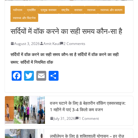
नवीनतम
प्रदर्शित
प्रमुख समाचार
राष्ट्रीय
समाचार
स्वास्थ्य
स्वास्थ्य और कल्याण
स्वास्थ्य और फिटनेस
सर्दियों में वॉक करने का सही समय कौन-सा है
August 3, 2026
Amit Kaul
2 Comments
सर्दियों में वॉक करने का सही समय कौन-सा है सर्दियों में वॉक करने का सही
समय: सर्दियों में नियमित वॉक
F
T
E
S
a
w
m
h
c
itt
ai
ar
e
er
l
e
वजन घटाने के लिए 8 बेहतरीन वॉकिंग एक्सरसाइज:
1 महीने में पाएं 3-4 किलो कम वजन
b
July 31, 2026
1 Comment
o
o
लचीलेपन के लिए 8 शक्तिशाली योगासन – हर रोज़