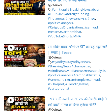
चंदे पर सरकार का बड़ा फैसला!
0
views
#amitkaul
,
#BreakingNews
,
#fcra
,
#FCRA2026
,
#foreignfunding
,
#indianews
,
#newsanalysis
,
#ngo
,
#politicalanalysis
,
#ReligiousOrganizations
,
#samvad
,
#teaser
,
#vartaprabhat
,
#YouTubeShorts
,
MHA
राम मंदिर चढ़ावा चोरी पर SIT का बड़ा खुलासा?
| संवाद | Teaser
0
views
#ayodhya
,
#ayodhyanews
,
#BreakingNews
,
#champatrai
,
#HindiNews
,
#indianews
,
#newsanalysis
,
#politicalanalysis
,
#rambhaktistatus
,
#rammandir
,
#ramtemple
,
#samvad
,
#SITReport
,
#TrendingNews
,
#vartaprabhat
1973 की गलती या 2026 की तैयारी? मोदी ने
क्यों बदली भारत की वेस्ट एशिया नीति?
0
views