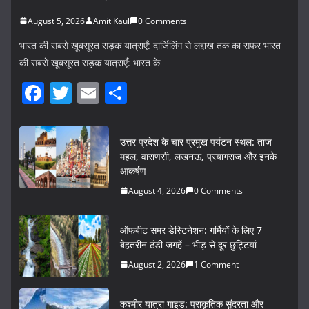
August 5, 2026
Amit Kaul
0 Comments
भारत की सबसे खूबसूरत सड़क यात्राएँ: दार्जिलिंग से लद्दाख तक का सफर भारत
की सबसे खूबसूरत सड़क यात्राएँ: भारत के
F
T
E
S
a
w
m
h
c
itt
ai
ar
उत्तर प्रदेश के चार प्रमुख पर्यटन स्थल: ताज
e
er
l
e
महल, वाराणसी, लखनऊ, प्रयागराज और इनके
आकर्षण
b
August 4, 2026
0 Comments
o
o
ऑफबीट समर डेस्टिनेशन: गर्मियों के लिए 7
k
बेहतरीन ठंडी जगहें – भीड़ से दूर छुट्टियां
August 2, 2026
1 Comment
कश्मीर यात्रा गाइड: प्राकृतिक सुंदरता और