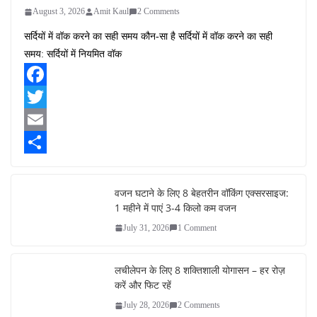
August 3, 2026
Amit Kaul
2 Comments
सर्दियों में वॉक करने का सही समय कौन-सा है सर्दियों में वॉक करने का सही
समय: सर्दियों में नियमित वॉक
F
a
T
c
w
E
e
i
m
S
b
t
a
h
वजन घटाने के लिए 8 बेहतरीन वॉकिंग एक्सरसाइज:
1 महीने में पाएं 3-4 किलो कम वजन
o
t
i
a
July 31, 2026
1 Comment
o
e
l
r
k
r
e
लचीलेपन के लिए 8 शक्तिशाली योगासन – हर रोज़
करें और फिट रहें
July 28, 2026
2 Comments