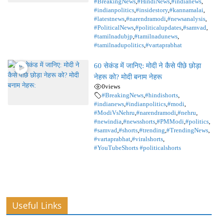
#BreakingNews
,
#HindiNews
,
#indianews
,
#indianpolitics
,
#insidestory
,
#kannamalai
,
#latestnews
,
#narendramodi
,
#newsanalysis
,
#PoliticalNews
,
#politicalupdates
,
#samvad
,
#tamilnadubjp
,
#tamilnadunews
,
#tamilnadupolitics
,
#vartaprabhat
60 सेकंड में जानिए: मोदी ने कैसे पीछे छोड़ा
नेहरू को? मोदी बनाम नेहरू
0
views
#BreakingNews
,
#hindishorts
,
#indianews
,
#indianpolitics
,
#modi
,
#ModiVsNehru
,
#narendramodi
,
#nehru
,
#newindia
,
#newsshorts
,
#PMModi
,
#politics
,
#samvad
,
#shorts
,
#trending
,
#TrendingNews
,
#vartaprabhat
,
#viralshorts
,
#YouTubeShorts #politicalshorts
Useful Links