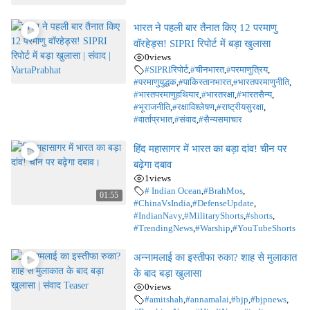
भारत ने पहली बार तैनात किए 12 परमाणु
वॉरहेड्स! SIPRI रिपोर्ट में बड़ा खुलासा
0
views
#SIPRIरिपोर्ट
,
#चीनभारत
,
#परमाणुत्रिय
,
#परमाणुयुद्धक
,
#पाकिस्तानभारत
,
#भारतपरमाणुनीति
,
#भारतपरमाणुहथियार
,
#भारतरक्षा
,
#भारतसैन्य
,
#भूराजनीति
,
#रक्षाविश्लेषण
,
#राष्ट्रीयसुरक्षा
,
#वार्ताप्रभात
,
#संवाद
,
#सैन्यसमाचार
हिंद महासागर में भारत का बड़ा दांव! चीन पर
बढ़ेगा दबाव
1
views
# Indian Ocean
,
#BrahMos
,
01:55
#ChinaVsIndia
,
#DefenseUpdate
,
#IndianNavy
,
#MilitaryShorts
,
#shorts
,
#TrendingNews
,
#Warship
,
#YouTubeShorts
अन्नामलाई का इस्तीफा रुका? शाह से मुलाकात
के बाद बड़ा खुलासा
0
views
#amitshah
,
#annamalai
,
#bjp
,
#bjpnews
,