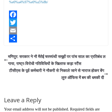
%e0%a4%97%e0%a5%8b/
F
a
T
c
w
E
e
i
m
S
b
t
a
h
मणिपुर: सरकार ने नौ मैतेई चरमपंथी समूहों पर पांच साल का प्रतिबंध ल
o
t
i
a
गाया, राष्ट्र-विरोधी गतिविधियों के खिलाफ कड़ा स्टैंस
टीसीएस के पूर्व कर्मचारी ने नौकरी से निकाले जाने से नाराज होकर बेंग
o
e
l
r
लुरु ऑफिस में बम की धमकी दी
k
r
e
Leave a Reply
Your email address will not be published.
Required fields are