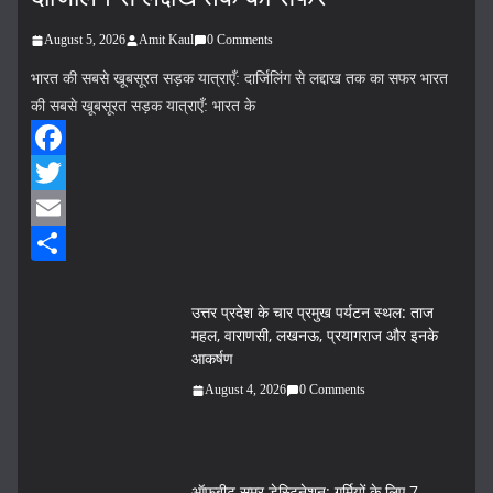
August 5, 2026
Amit Kaul
0 Comments
भारत की सबसे खूबसूरत सड़क यात्राएँ: दार्जिलिंग से लद्दाख तक का सफर भारत
की सबसे खूबसूरत सड़क यात्राएँ: भारत के
F
a
T
c
w
E
e
i
m
S
उत्तर प्रदेश के चार प्रमुख पर्यटन स्थल: ताज
b
t
a
h
महल, वाराणसी, लखनऊ, प्रयागराज और इनके
o
t
i
a
आकर्षण
o
e
l
r
August 4, 2026
0 Comments
k
r
e
ऑफबीट समर डेस्टिनेशन: गर्मियों के लिए 7