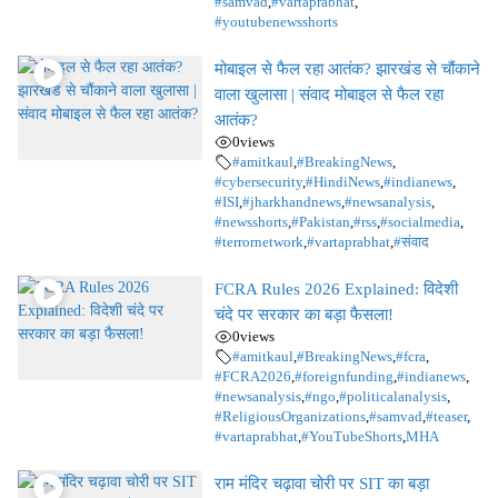
#samvad
,
#vartaprabhat
,
#youtubenewsshorts
मोबाइल से फैल रहा आतंक? झारखंड से चौंकाने
वाला खुलासा | संवाद मोबाइल से फैल रहा
आतंक?
0
views
#amitkaul
,
#BreakingNews
,
#cybersecurity
,
#HindiNews
,
#indianews
,
#ISI
,
#jharkhandnews
,
#newsanalysis
,
#newsshorts
,
#Pakistan
,
#rss
,
#socialmedia
,
#terrornetwork
,
#vartaprabhat
,
#संवाद
FCRA Rules 2026 Explained: विदेशी
चंदे पर सरकार का बड़ा फैसला!
0
views
#amitkaul
,
#BreakingNews
,
#fcra
,
#FCRA2026
,
#foreignfunding
,
#indianews
,
#newsanalysis
,
#ngo
,
#politicalanalysis
,
#ReligiousOrganizations
,
#samvad
,
#teaser
,
#vartaprabhat
,
#YouTubeShorts
,
MHA
राम मंदिर चढ़ावा चोरी पर SIT का बड़ा