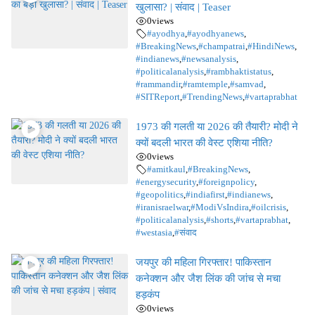
खुलासा? | संवाद | Teaser
0
views
#ayodhya
,
#ayodhyanews
,
#BreakingNews
,
#champatrai
,
#HindiNews
,
#indianews
,
#newsanalysis
,
#politicalanalysis
,
#rambhaktistatus
,
#rammandir
,
#ramtemple
,
#samvad
,
#SITReport
,
#TrendingNews
,
#vartaprabhat
1973 की गलती या 2026 की तैयारी? मोदी ने
क्यों बदली भारत की वेस्ट एशिया नीति?
0
views
#amitkaul
,
#BreakingNews
,
#energysecurity
,
#foreignpolicy
,
#geopolitics
,
#indiafirst
,
#indianews
,
#iranisraelwar
,
#ModiVsIndira
,
#oilcrisis
,
#politicalanalysis
,
#shorts
,
#vartaprabhat
,
#westasia
,
#संवाद
जयपुर की महिला गिरफ्तार! पाकिस्तान
कनेक्शन और जैश लिंक की जांच से मचा
हड़कंप
0
views