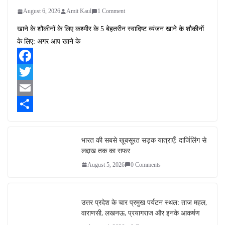
August 6, 2026
Amit Kaul
1 Comment
खाने के शौकीनों के लिए कश्मीर के 5 बेहतरीन स्वादिष्ट व्यंजन खाने के शौकीनों
के लिए: अगर आप खाने के
F
a
T
c
w
E
e
i
m
S
b
t
a
h
भारत की सबसे खूबसूरत सड़क यात्राएँ: दार्जिलिंग से
लद्दाख तक का सफर
o
t
i
a
August 5, 2026
0 Comments
o
e
l
r
k
r
e
उत्तर प्रदेश के चार प्रमुख पर्यटन स्थल: ताज महल,
वाराणसी, लखनऊ, प्रयागराज और इनके आकर्षण