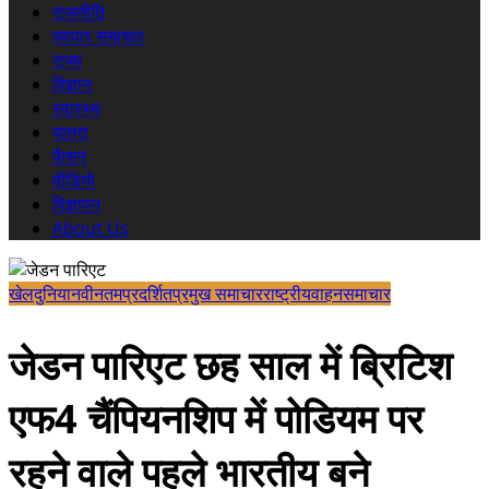
राजनीति
व्यापार समाचार
राज्य
विज्ञान
स्वास्थ्य
यात्रा
फैशन
वीडियो
विज्ञापन
About Us
खेल
दुनिया
नवीनतम
प्रदर्शित
प्रमुख समाचार
राष्ट्रीय
वाहन
समाचार
जेडन पारिएट छह साल में ब्रिटिश
एफ4 चैंपियनशिप में पोडियम पर
रहने वाले पहले भारतीय बने