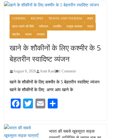
COOKING
RECIPES
TRAVEL AND TOURISM
आहार
खाना पकाने की विधि
नवीनतम
प्रदर्शित
प्रमुख समाचार
यात्रा
राष्ट्रीय
व्यंजन
समाचार
खाने के शौकीनों के लिए कश्मीर के 5
बेहतरीन स्वादिष्ट व्यंजन
August 6, 2026
Amit Kaul
1 Comment
खाने के शौकीनों के लिए कश्मीर के 5 बेहतरीन स्वादिष्ट व्यंजन
खाने के शौकीनों के लिए: अगर आप खाने के
Fa
T
E
S
ce
wi
m
ha
bo
tte
ail
re
ok
r
भारत की सबसे खूबसूरत सड़क
यात्राएँ: दार्जिलिंग से लद्दाख तक का