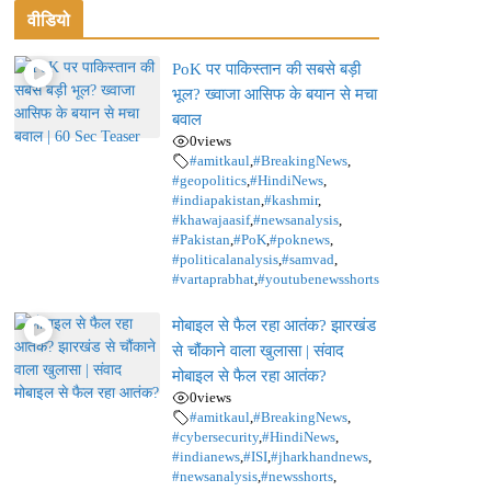
वीडियो
PoK पर पाकिस्तान की सबसे बड़ी
भूल? ख्वाजा आसिफ के बयान से मचा
बवाल
0
views
#amitkaul
,
#BreakingNews
,
#geopolitics
,
#HindiNews
,
#indiapakistan
,
#kashmir
,
#khawajaasif
,
#newsanalysis
,
#Pakistan
,
#PoK
,
#poknews
,
#politicalanalysis
,
#samvad
,
#vartaprabhat
,
#youtubenewsshorts
मोबाइल से फैल रहा आतंक? झारखंड
से चौंकाने वाला खुलासा | संवाद
मोबाइल से फैल रहा आतंक?
0
views
#amitkaul
,
#BreakingNews
,
#cybersecurity
,
#HindiNews
,
#indianews
,
#ISI
,
#jharkhandnews
,
#newsanalysis
,
#newsshorts
,