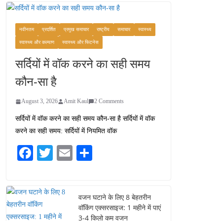
वजन घटाने के लिए 8 बेहतरीन
वॉकिंग एक्सरसाइज: 1 महीने में
पाएं 3-4 किलो कम वजन
नवीनतम
प्रदर्शित
प्रमुख समाचार
राष्ट्रीय
समाचार
स्वास्थ्य
July 31, 2026
1 Comment
स्वास्थ्य और कल्याण
स्वास्थ्य और फिटनेस
सर्दियों में वॉक करने का सही समय
रामेश्वरम यात्रा गाइड: पवित्र
तीर्थ स्थल, दर्शन स्थल और
कौन-सा है
पहुंच मार्ग
July 30, 2026
1 Comment
August 3, 2026
Amit Kaul
2 Comments
सर्दियों में वॉक करने का सही समय कौन-सा है सर्दियों में वॉक
खाने के शौकीनों के लिए
करने का सही समय: सर्दियों में नियमित वॉक
कश्मीर के 5 बेहतरीन स्वादिष्ट
व्यंजन
Fa
T
E
S
August 6, 2026
ce
wi
m
ha
1 Comment
bo
tte
ail
re
ok
r
वजन घटाने के लिए 8 बेहतरीन
वॉकिंग एक्सरसाइज: 1 महीने में पाएं
3-4 किलो कम वजन