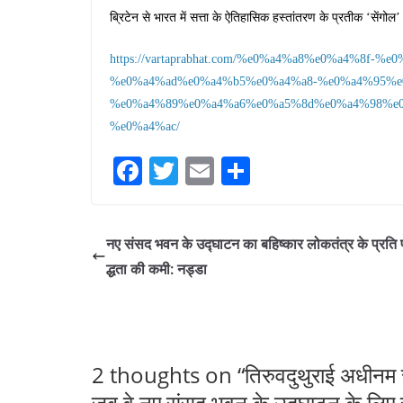
ब्रिटेन से भारत में सत्ता के ऐतिहासिक हस्तांतरण के प्रतीक ‘सेंगो
https://vartaprabhat.com/%e0%a4%a8%e0%a4%8f
%e0%a4%ad%e0%a4%b5%e0%a4%a8-%e0%a4%95%e
%e0%a4%89%e0%a4%a6%e0%a5%8d%e0%a4%98%e0
%e0%a4%ac/
Fa
T
E
S
ce
wi
m
ha
bo
tte
ail
re
नए संसद भवन के उद्घाटन का बहिष्कार लोकतंत्र के प्रति 
ok
r
द्धता की कमी: नड्डा
2 thoughts on “
तिरुवदुथुराई अधीनम सी
जब वे नए संसद भवन के उद्घाटन के लिए र