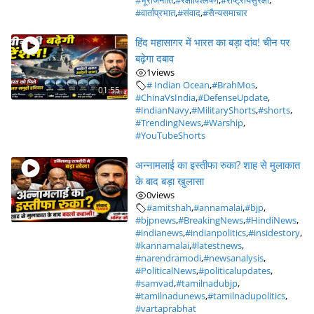
#भूराजनीति
,
#रक्षाविश्लेषण
,
#राष्ट्रीयसुरक्षा
,
#वार्ताप्रभात
,
#संवाद
,
#सैन्यसमाचार
हिंद महासागर में भारत का बड़ा दांव! चीन पर
बढ़ेगा दबाव
1
views
# Indian Ocean
,
#BrahMos
,
01:55
#ChinaVsIndia
,
#DefenseUpdate
,
#IndianNavy
,
#MilitaryShorts
,
#shorts
,
#TrendingNews
,
#Warship
,
#YouTubeShorts
अन्नामलाई का इस्तीफा रुका? शाह से मुलाकात
के बाद बड़ा खुलासा
0
views
#amitshah
,
#annamalai
,
#bjp
,
#bjpnews
,
#BreakingNews
,
#HindiNews
,
#indianews
,
#indianpolitics
,
#insidestory
,
#kannamalai
,
#latestnews
,
#narendramodi
,
#newsanalysis
,
#PoliticalNews
,
#politicalupdates
,
#samvad
,
#tamilnadubjp
,
#tamilnadunews
,
#tamilnadupolitics
,
#vartaprabhat