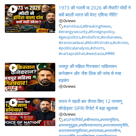
1973 की गलती या 2026 की तैयारी? मोदी ने
क्यों बदली भारत की वेस्ट एशिया नीति?
0
views
#amitkaul
,
#BreakingNews
,
#energysecurity
,
#foreignpolicy
,
#geopolitics
,
#indiafirst
,
#indianews
,
#iranisraelwar
,
#ModiVsIndira
,
#oilcrisis
,
#politicalanalysis
,
#shorts
,
#vartaprabhat
,
#westasia
,
#संवाद
जयपुर की महिला गिरफ्तार! पाकिस्तान
कनेक्शन और जैश लिंक की जांच से मचा
हड़कंप
0
views
भारत ने पहली बार तैनात किए 12 परमाणु
वॉरहेड्स! SIPRI रिपोर्ट में बड़ा खुलासा
0
views
#SIPRIरिपोर्ट
,
#चीनभारत
,
#परमाणुत्रिय
,
#परमाणुयुद्धक
,
#पाकिस्तानभारत
,
#भारतपरमाणुनीति
,
#भारतपरमाणुहथियार
,
#भारतरक्षा
,
#भारतसैन्य
,