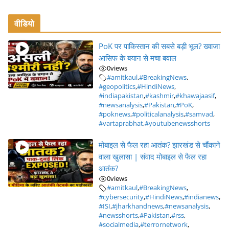
वीडियो
PoK पर पाकिस्तान की सबसे बड़ी भूल? ख्वाजा
आसिफ के बयान से मचा बवाल
0
views
#amitkaul
,
#BreakingNews
,
#geopolitics
,
#HindiNews
,
#indiapakistan
,
#kashmir
,
#khawajaasif
,
#newsanalysis
,
#Pakistan
,
#PoK
,
#poknews
,
#politicalanalysis
,
#samvad
,
#vartaprabhat
,
#youtubenewsshorts
मोबाइल से फैल रहा आतंक? झारखंड से चौंकाने
वाला खुलासा | संवाद मोबाइल से फैल रहा
आतंक?
0
views
#amitkaul
,
#BreakingNews
,
#cybersecurity
,
#HindiNews
,
#indianews
,
#ISI
,
#jharkhandnews
,
#newsanalysis
,
#newsshorts
,
#Pakistan
,
#rss
,
#socialmedia
,
#terrornetwork
,