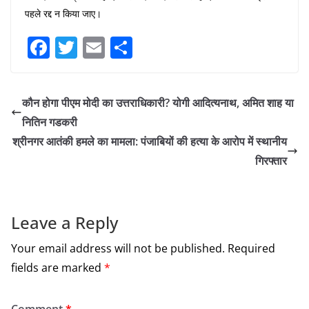
पहले रद्द न किया जाए।
F
T
E
S
a
w
m
h
c
itt
ai
ar
कौन होगा पीएम मोदी का उत्तराधिकारी? योगी आदित्यनाथ, अमित शाह या
e
er
l
e
नितिन गडकरी
b
श्रीनगर आतंकी हमले का मामला: पंजाबियों की हत्या के आरोप में स्थानीय
o
गिरफ्तार
o
k
Leave a Reply
Your email address will not be published.
Required
fields are marked
*
Comment
*