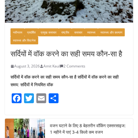
नवीनतम
प्रदर्शित
प्रमुख समाचार
राष्ट्रीय
समाचार
स्वास्थ्य
स्वास्थ्य और कल्याण
स्वास्थ्य और फिटनेस
सर्दियों में वॉक करने का सही समय कौन-सा है
August 3, 2026
Amit Kaul
2 Comments
सर्दियों में वॉक करने का सही समय कौन-सा है सर्दियों में वॉक करने का सही
समय: सर्दियों में नियमित वॉक
F
T
E
S
a
w
m
h
c
itt
ai
ar
e
er
l
e
वजन घटाने के लिए 8 बेहतरीन वॉकिंग एक्सरसाइज:
1 महीने में पाएं 3-4 किलो कम वजन
b