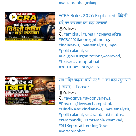
#vartaprabhat
,
#संवाद
FCRA Rules 2026 Explained: विदेशी
चंदे पर सरकार का बड़ा फैसला!
0
views
#amitkaul
,
#BreakingNews
,
#fcra
,
#FCRA2026
,
#foreignfunding
,
#indianews
,
#newsanalysis
,
#ngo
,
#politicalanalysis
,
#ReligiousOrganizations
,
#samvad
,
#teaser
,
#vartaprabhat
,
#YouTubeShorts
,
MHA
राम मंदिर चढ़ावा चोरी पर SIT का बड़ा खुलासा?
| संवाद | Teaser
0
views
#ayodhya
,
#ayodhyanews
,
#BreakingNews
,
#champatrai
,
#HindiNews
,
#indianews
,
#newsanalysis
,
#politicalanalysis
,
#rambhaktistatus
,
#rammandir
,
#ramtemple
,
#samvad
,
#SITReport
,
#TrendingNews
,
#vartaprabhat