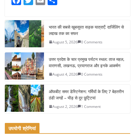
F
T
E
S
a
w
m
h
c
itt
ai
ar
e
er
l
e
भारत की सबसे खूबसूरत सड़क यात्राएँ: दार्जिलिंग से
लद्दाख तक का सफर
b
August 5, 2026
0 Comments
o
o
उत्तर प्रदेश के चार प्रमुख पर्यटन स्थल: ताज महल,
k
वाराणसी, लखनऊ, प्रयागराज और इनके आकर्षण
August 4, 2026
0 Comments
ऑफबीट समर डेस्टिनेशन: गर्मियों के लिए 7 बेहतरीन
ठंडी जगहें – भीड़ से दूर छुट्टियां
August 2, 2026
1 Comment
उपयोगी श्रेणियां