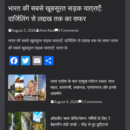
भारत की सबसे खूबसूरत सड़क यात्राएँ:
दार्जिलिंग से लद्दाख तक का सफर
August 5, 2026
Amit Kaul
0 Comments
भारत की सबसे खूबसूरत सड़क यात्राएँ: दार्जिलिंग से लद्दाख तक का सफर भारत
की सबसे खूबसूरत सड़क यात्राएँ: भारत के
F
T
E
S
a
w
m
h
c
itt
ai
ar
उत्तर प्रदेश के चार प्रमुख पर्यटन स्थल: ताज
e
er
l
e
महल, वाराणसी, लखनऊ, प्रयागराज और इनके
आकर्षण
b
August 4, 2026
0 Comments
o
o
ऑफबीट समर डेस्टिनेशन: गर्मियों के लिए 7
k
बेहतरीन ठंडी जगहें – भीड़ से दूर छुट्टियां