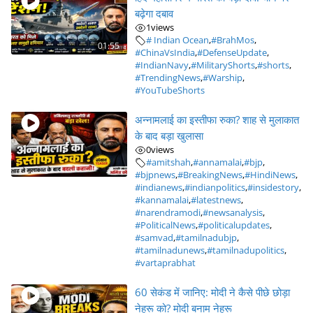
बढ़ेगा दबाव
1
views
# Indian Ocean
,
#BrahMos
,
01:55
#ChinaVsIndia
,
#DefenseUpdate
,
#IndianNavy
,
#MilitaryShorts
,
#shorts
,
#TrendingNews
,
#Warship
,
#YouTubeShorts
अन्नामलाई का इस्तीफा रुका? शाह से मुलाकात
के बाद बड़ा खुलासा
0
views
#amitshah
,
#annamalai
,
#bjp
,
#bjpnews
,
#BreakingNews
,
#HindiNews
,
#indianews
,
#indianpolitics
,
#insidestory
,
#kannamalai
,
#latestnews
,
#narendramodi
,
#newsanalysis
,
#PoliticalNews
,
#politicalupdates
,
#samvad
,
#tamilnadubjp
,
#tamilnadunews
,
#tamilnadupolitics
,
#vartaprabhat
60 सेकंड में जानिए: मोदी ने कैसे पीछे छोड़ा
नेहरू को? मोदी बनाम नेहरू