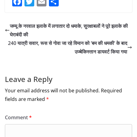
F
T
E
S
a
w
m
h
c
itt
ai
ar
जम्मू के नरवाल इलाके में लगातार दो धमाके, सुरक्षाबलों ने पूरे इलाके की
e
er
l
e
घेराबंदी की
b
240 यात्री सवार, रूस से गोवा जा रहे विमान को ‘बम की धमकी’ के बाद
o
उज्बेकिस्तान डायवर्ट किया गया
o
k
Leave a Reply
Your email address will not be published.
Required
fields are marked
*
Comment
*