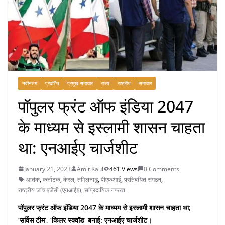
नवीनतम
प्रदर्शित
प्रमुख समाचार
राज्य
राष्ट्रीय
समाचार
पॉपुलर फ्रंट ऑफ इंडिया 2047
के माध्यम से इस्लामी शासन चाहता
था: एनआईए चार्जशीट
January 21, 2023
Amit Kaul
461 Views
0 Comments
आतंक
,
कर्नाटक
,
केरल
,
तमिलनाडु
,
पीएफआई
,
प्रतिबंधित संगठन
,
राष्ट्रीय जांच एजेंसी (एनआईए)
,
सांप्रदायिक नफरत
पॉपुलर फ्रंट ऑफ इंडिया 2047 के माध्यम से इस्लामी शासन चाहता था;
‘सर्विस टीम’, ‘किलर स्क्वॉड’ बनाई: एनआईए चार्जशीट।