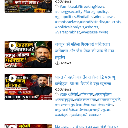
0
views
#amitkaul
,
#BreakingNews
,
#energysecurity
,
#foreignpolicy
,
#geopolitics
,
#indiafirst
,
#indianews
,
#iranisraelwar
,
#ModiVsIndira
,
#oilcrisis
,
#politicalanalysis
,
#shorts
,
#vartaprabhat
,
#westasia
,
#संवाद
जयपुर की महिला गिरफ्तार! पाकिस्तान
कनेक्शन और जैश लिंक की जांच से मचा
हड़कंप
0
views
भारत ने पहली बार तैनात किए 12 परमाणु
वॉरहेड्स! SIPRI रिपोर्ट में बड़ा खुलासा
0
views
#SIPRIरिपोर्ट
,
#चीनभारत
,
#परमाणुत्रिय
,
#परमाणुयुद्धक
,
#पाकिस्तानभारत
,
#भारतपरमाणुनीति
,
#भारतपरमाणुहथियार
,
#भारतरक्षा
,
#भारतसैन्य
,
#भूराजनीति
,
#रक्षाविश्लेषण
,
#राष्ट्रीयसुरक्षा
,
#वार्ताप्रभात
,
#संवाद
,
#सैन्यसमाचार
हिंद महासागर में भारत का बड़ा दांव! चीन पर