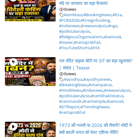
चंदे पर सरकार का बड़ा फैसला!
0
views
#amitkaul
,
#BreakingNews
,
#fcra
,
#FCRA2026
,
#foreignfunding
,
#indianews
,
#newsanalysis
,
#ngo
,
#politicalanalysis
,
#ReligiousOrganizations
,
#samvad
,
#teaser
,
#vartaprabhat
,
#YouTubeShorts
,
MHA
राम मंदिर चढ़ावा चोरी पर SIT का बड़ा खुलासा?
| संवाद | Teaser
0
views
#ayodhya
,
#ayodhyanews
,
#BreakingNews
,
#champatrai
,
#HindiNews
,
#indianews
,
#newsanalysis
,
#politicalanalysis
,
#rambhaktistatus
,
#rammandir
,
#ramtemple
,
#samvad
,
#SITReport
,
#TrendingNews
,
#vartaprabhat
1973 की गलती या 2026 की तैयारी? मोदी ने
क्यों बदली भारत की वेस्ट एशिया नीति?