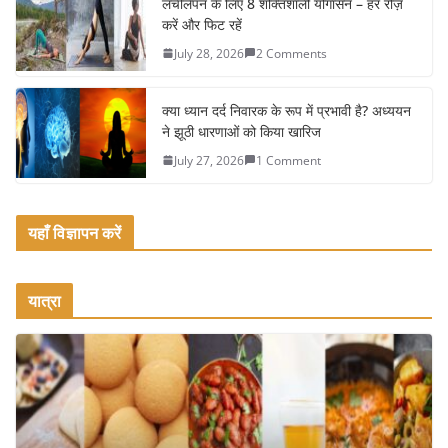
लचीलेपन के लिए 8 शक्तिशाली योगासन – हर रोज़
k
करें और फिट रहें
July 28, 2026
2 Comments
क्या ध्यान दर्द निवारक के रूप में प्रभावी है? अध्ययन
ने झूठी धारणाओं को किया खारिज
July 27, 2026
1 Comment
यहाँ विज्ञापन करें
यात्रा