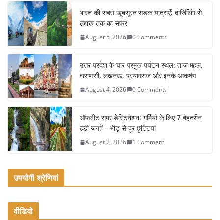
c
itt
ai
ar
e
er
l
e
भारत की सबसे खूबसूरत सड़क यात्राएँ: दार्जिलिंग से
लद्दाख तक का सफर
b
August 5, 2026
0 Comments
o
o
उत्तर प्रदेश के चार प्रमुख पर्यटन स्थल: ताज महल,
k
वाराणसी, लखनऊ, प्रयागराज और इनके आकर्षण
August 4, 2026
0 Comments
ऑफबीट समर डेस्टिनेशन: गर्मियों के लिए 7 बेहतरीन
ठंडी जगहें – भीड़ से दूर छुट्टियां
August 2, 2026
1 Comment
उपयोगी श्रेणियां
वीडियो