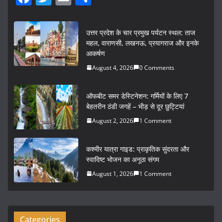
a
w
m
h
c
itt
ai
ar
उत्तर प्रदेश के चार प्रमुख पर्यटन स्थल: ताज
e
er
l
e
महल, वाराणसी, लखनऊ, प्रयागराज और इनके
आकर्षण
b
August 4, 2026
0 Comments
o
o
ऑफबीट समर डेस्टिनेशन: गर्मियों के लिए 7
k
बेहतरीन ठंडी जगहें – भीड़ से दूर छुट्टियां
August 2, 2026
1 Comment
कश्मीर यात्रा गाइड: प्राकृतिक सुंदरता और
स्वादिष्ट भोजन का अनूठा संगम
August 1, 2026
1 Comment
Categories