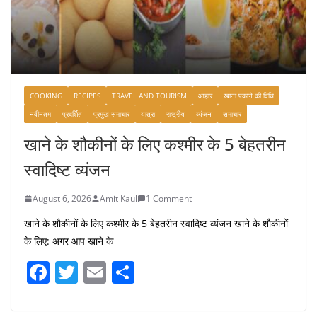
COOKING
RECIPES
TRAVEL AND TOURISM
आहार
खाना पकाने की विधि
नवीनतम
प्रदर्शित
प्रमुख समाचार
यात्रा
राष्ट्रीय
व्यंजन
समाचार
खाने के शौकीनों के लिए कश्मीर के 5 बेहतरीन
स्वादिष्ट व्यंजन
August 6, 2026
Amit Kaul
1 Comment
खाने के शौकीनों के लिए कश्मीर के 5 बेहतरीन स्वादिष्ट व्यंजन खाने के शौकीनों
के लिए: अगर आप खाने के
F
T
E
S
a
w
m
h