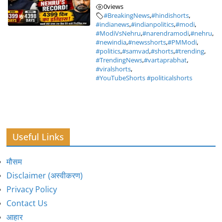
0
views
#BreakingNews
,
#hindishorts
,
#indianews
,
#indianpolitics
,
#modi
,
#ModiVsNehru
,
#narendramodi
,
#nehru
,
#newindia
,
#newsshorts
,
#PMModi
,
#politics
,
#samvad
,
#shorts
,
#trending
,
#TrendingNews
,
#vartaprabhat
,
#viralshorts
,
#YouTubeShorts #politicalshorts
Useful Links
मौसम
Disclaimer (अस्वीकरण)
Privacy Policy
Contact Us
आहार