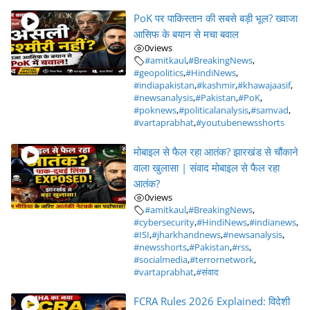
PoK पर पाकिस्तान की सबसे बड़ी भूल? ख्वाजा
आसिफ के बयान से मचा बवाल
0
views
#amitkaul
,
#BreakingNews
,
#geopolitics
,
#HindiNews
,
#indiapakistan
,
#kashmir
,
#khawajaasif
,
#newsanalysis
,
#Pakistan
,
#PoK
,
#poknews
,
#politicalanalysis
,
#samvad
,
#vartaprabhat
,
#youtubenewsshorts
मोबाइल से फैल रहा आतंक? झारखंड से चौंकाने
वाला खुलासा | संवाद मोबाइल से फैल रहा
आतंक?
0
views
#amitkaul
,
#BreakingNews
,
#cybersecurity
,
#HindiNews
,
#indianews
,
#ISI
,
#jharkhandnews
,
#newsanalysis
,
#newsshorts
,
#Pakistan
,
#rss
,
#socialmedia
,
#terrornetwork
,
#vartaprabhat
,
#संवाद
FCRA Rules 2026 Explained: विदेशी