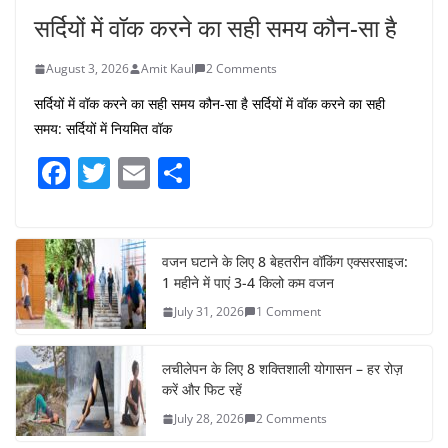
सर्दियों में वॉक करने का सही समय कौन-सा है
August 3, 2026
Amit Kaul
2 Comments
सर्दियों में वॉक करने का सही समय कौन-सा है सर्दियों में वॉक करने का सही
समय: सर्दियों में नियमित वॉक
F
T
E
S
a
w
m
h
c
itt
ai
ar
e
er
l
e
वजन घटाने के लिए 8 बेहतरीन वॉकिंग एक्सरसाइज:
1 महीने में पाएं 3-4 किलो कम वजन
b
July 31, 2026
1 Comment
o
o
लचीलेपन के लिए 8 शक्तिशाली योगासन – हर रोज़
k
करें और फिट रहें
July 28, 2026
2 Comments