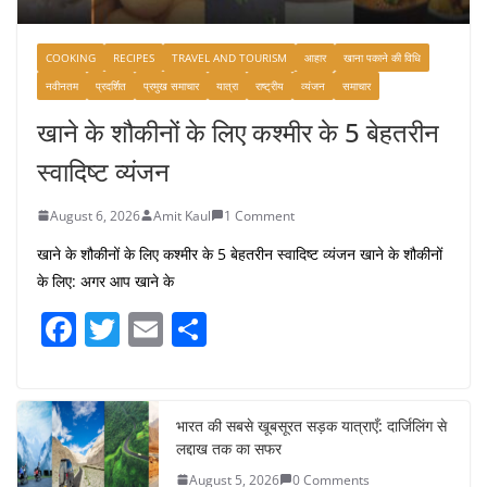
COOKING
RECIPES
TRAVEL AND TOURISM
आहार
खाना पकाने की विधि
नवीनतम
प्रदर्शित
प्रमुख समाचार
यात्रा
राष्ट्रीय
व्यंजन
समाचार
खाने के शौकीनों के लिए कश्मीर के 5 बेहतरीन
स्वादिष्ट व्यंजन
August 6, 2026
Amit Kaul
1 Comment
खाने के शौकीनों के लिए कश्मीर के 5 बेहतरीन स्वादिष्ट व्यंजन खाने के शौकीनों
के लिए: अगर आप खाने के
F
T
E
S
a
w
m
h
c
itt
ai
ar
e
er
l
e
भारत की सबसे खूबसूरत सड़क यात्राएँ: दार्जिलिंग से
लद्दाख तक का सफर
b
August 5, 2026
0 Comments