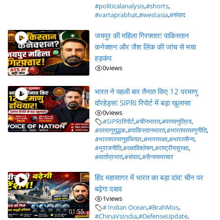
#politicalanalysis
,
#shorts
,
#vartaprabhat
,
#westasia
,
#संवाद
जयपुर की महिला गिरफ्तार! पाकिस्तान
कनेक्शन और जैश लिंक की जांच से मचा
हड़कंप
0
views
भारत ने पहली बार तैनात किए 12 परमाणु
वॉरहेड्स! SIPRI रिपोर्ट में बड़ा खुलासा
0
views
#SIPRIरिपोर्ट
,
#चीनभारत
,
#परमाणुत्रिय
,
#परमाणुयुद्धक
,
#पाकिस्तानभारत
,
#भारतपरमाणुनीति
,
#भारतपरमाणुहथियार
,
#भारतरक्षा
,
#भारतसैन्य
,
#भूराजनीति
,
#रक्षाविश्लेषण
,
#राष्ट्रीयसुरक्षा
,
#वार्ताप्रभात
,
#संवाद
,
#सैन्यसमाचार
हिंद महासागर में भारत का बड़ा दांव! चीन पर
बढ़ेगा दबाव
1
views
# Indian Ocean
,
#BrahMos
,
01:55
#ChinaVsIndia
,
#DefenseUpdate
,