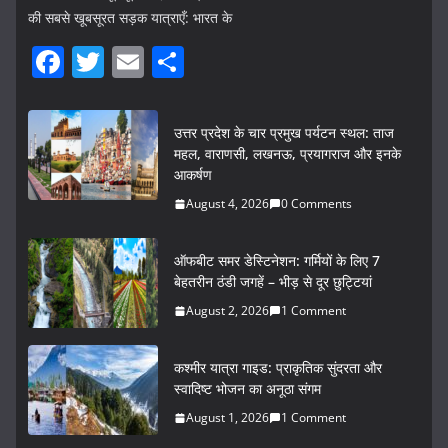
की सबसे खूबसूरत सड़क यात्राएँ: भारत के
F
T
E
S
a
w
m
h
c
itt
ai
ar
उत्तर प्रदेश के चार प्रमुख पर्यटन स्थल: ताज
e
er
l
e
महल, वाराणसी, लखनऊ, प्रयागराज और इनके
आकर्षण
b
August 4, 2026
0 Comments
o
o
ऑफबीट समर डेस्टिनेशन: गर्मियों के लिए 7
k
बेहतरीन ठंडी जगहें – भीड़ से दूर छुट्टियां
August 2, 2026
1 Comment
कश्मीर यात्रा गाइड: प्राकृतिक सुंदरता और
स्वादिष्ट भोजन का अनूठा संगम
August 1, 2026
1 Comment