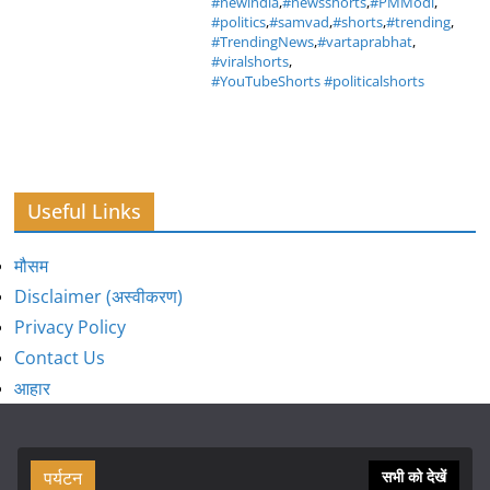
#newindia
,
#newsshorts
,
#PMModi
,
#politics
,
#samvad
,
#shorts
,
#trending
,
#TrendingNews
,
#vartaprabhat
,
#viralshorts
,
#YouTubeShorts #politicalshorts
Useful Links
मौसम
Disclaimer (अस्वीकरण)
Privacy Policy
Contact Us
आहार
पर्यटन
सभी को देखें