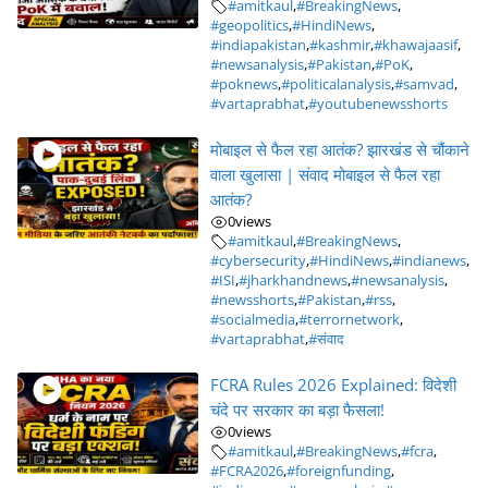
#amitkaul
,
#BreakingNews
,
#geopolitics
,
#HindiNews
,
#indiapakistan
,
#kashmir
,
#khawajaasif
,
#newsanalysis
,
#Pakistan
,
#PoK
,
#poknews
,
#politicalanalysis
,
#samvad
,
#vartaprabhat
,
#youtubenewsshorts
मोबाइल से फैल रहा आतंक? झारखंड से चौंकाने
वाला खुलासा | संवाद मोबाइल से फैल रहा
आतंक?
0
views
#amitkaul
,
#BreakingNews
,
#cybersecurity
,
#HindiNews
,
#indianews
,
#ISI
,
#jharkhandnews
,
#newsanalysis
,
#newsshorts
,
#Pakistan
,
#rss
,
#socialmedia
,
#terrornetwork
,
#vartaprabhat
,
#संवाद
FCRA Rules 2026 Explained: विदेशी
चंदे पर सरकार का बड़ा फैसला!
0
views
#amitkaul
,
#BreakingNews
,
#fcra
,
#FCRA2026
,
#foreignfunding
,