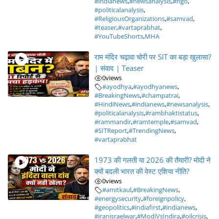
#indianews
,
#newsanalysis
,
#ngo
,
#politicalanalysis
,
#ReligiousOrganizations
,
#samvad
,
#teaser
,
#vartaprabhat
,
#YouTubeShorts
,
MHA
राम मंदिर चढ़ावा चोरी पर SIT का बड़ा खुलासा?
| संवाद | Teaser
0
views
#ayodhya
,
#ayodhyanews
,
#BreakingNews
,
#champatrai
,
#HindiNews
,
#indianews
,
#newsanalysis
,
#politicalanalysis
,
#rambhaktistatus
,
#rammandir
,
#ramtemple
,
#samvad
,
#SITReport
,
#TrendingNews
,
#vartaprabhat
1973 की गलती या 2026 की तैयारी? मोदी ने
क्यों बदली भारत की वेस्ट एशिया नीति?
0
views
#amitkaul
,
#BreakingNews
,
#energysecurity
,
#foreignpolicy
,
#geopolitics
,
#indiafirst
,
#indianews
,
#iranisraelwar
,
#ModiVsIndira
,
#oilcrisis
,