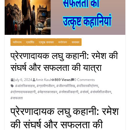
नवीनतम
प्रदर्शित
प्रमुख समाचार
मनोरंजन
समाचार
प्रेरणादायक लघु कहानी: रमेश की
संघर्ष और सफलता की यात्रा
July 6, 2024
Amit Kaul
869 Views
0 Comments
#आंतरिकसाहस
,
#ग्रामीणजीवन
,
#जीवनकीसिख
,
#परिवारकीप्रेरणा
,
#प्रेरणादायककहानी
,
#मेहनतकासफ़र
,
#रमेशकीकहानी
,
#संघर्ष
,
#संघर्षशीलजीवन
,
#सफलता
प्रेरणादायक लघु कहानी: रमेश
की संघर्ष और सफलता की