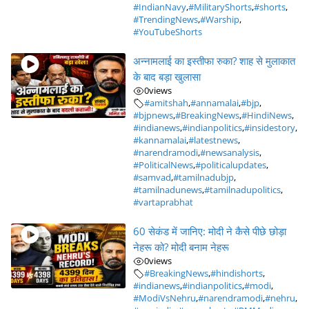
#IndianNavy
,
#MilitaryShorts
,
#shorts
,
#TrendingNews
,
#Warship
,
#YouTubeShorts
अन्नामलाई का इस्तीफा रुका? शाह से मुलाकात
के बाद बड़ा खुलासा
0
views
#amitshah
,
#annamalai
,
#bjp
,
#bjpnews
,
#BreakingNews
,
#HindiNews
,
#indianews
,
#indianpolitics
,
#insidestory
,
#kannamalai
,
#latestnews
,
#narendramodi
,
#newsanalysis
,
#PoliticalNews
,
#politicalupdates
,
#samvad
,
#tamilnadubjp
,
#tamilnadunews
,
#tamilnadupolitics
,
#vartaprabhat
60 सेकंड में जानिए: मोदी ने कैसे पीछे छोड़ा
नेहरू को? मोदी बनाम नेहरू
0
views
#BreakingNews
,
#hindishorts
,
#indianews
,
#indianpolitics
,
#modi
,
#ModiVsNehru
,
#narendramodi
,
#nehru
,