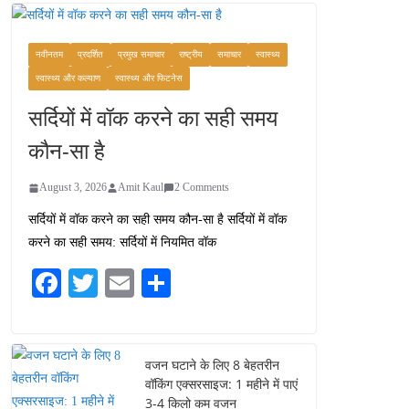
कश्मीर यात्रा गाइड:
प्राकृतिक सुंदरता और
स्वादिष्ट भोजन का अनूठा संगम
नवीनतम
प्रदर्शित
प्रमुख समाचार
राष्ट्रीय
समाचार
स्वास्थ्य
August 1, 2026
स्वास्थ्य और कल्याण
स्वास्थ्य और फिटनेस
1 Comment
सर्दियों में वॉक करने का सही समय
वजन घटाने के लिए 8 बेहतरीन
कौन-सा है
वॉकिंग एक्सरसाइज: 1 महीने में
पाएं 3-4 किलो कम वजन
August 3, 2026
Amit Kaul
2 Comments
July 31, 2026
1 Comment
सर्दियों में वॉक करने का सही समय कौन-सा है सर्दियों में वॉक
करने का सही समय: सर्दियों में नियमित वॉक
16 ज़रूरी कीबोर्ड शॉर्टकट्स
जो आपकी उत्पादकता को
Fa
T
E
S
दोगुना कर देंगे
ce
wi
m
ha
August 7, 2026
0 Comments
bo
tte
ail
re
ok
r
वजन घटाने के लिए 8 बेहतरीन
वॉकिंग एक्सरसाइज: 1 महीने में पाएं
3-4 किलो कम वजन