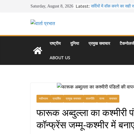
Skip
Latest:
सर्दियों में वॉक करने का सही
Saturday, August 8, 2026
to
16 ज़रूरी कीबोर्ड शॉर्टकट्
उत्पादकता को दोगुना कर देंगे
content
खाने के शौकीनों के लिए कश्मी
स्वादिष्ट व्यंजन
भारत की सबसे खूबसूरत सड़क या
से लद्दाख तक का सफर
राष्ट्रीय
दुनिया
प्रमुख समाचार
टैकनोलज
उत्तर प्रदेश के चार प्रमुख प
महल, वाराणसी, लखनऊ, प्र
ABOUT US
आकर्षण
नवीनतम
प्रदर्शित
प्रमुख समाचार
राजनीति
राज्य
समाचार
फारूक अब्दुल्ला का कश्मीरी 
कॉन्फ्रेंस जम्मू-कश्मीर में ब