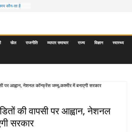
 समय कौन-सा है
स जो आपकी
र के 5 बेहतरीन
त्राएँ: दार्जिलिंग
ी
खेल
राजनीति
व्यापार समाचार
राज्य
विज्ञान
स्वास्थ्य
र्यटन स्थल: ताज
यागराज और इनके
पंडितों की वापसी पर आह्वान, नेशनल
नाएगी सरकार