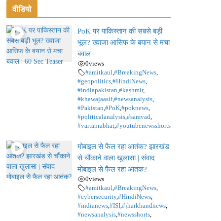
वीडियो
PoK पर पाकिस्तान की सबसे बड़ी
भूल? ख्वाजा आसिफ के बयान से मचा
बवाल
0
views
#amitkaul
,
#BreakingNews
,
#geopolitics
,
#HindiNews
,
#indiapakistan
,
#kashmir
,
#khawajaasif
,
#newsanalysis
,
#Pakistan
,
#PoK
,
#poknews
,
#politicalanalysis
,
#samvad
,
#vartaprabhat
,
#youtubenewsshorts
मोबाइल से फैल रहा आतंक? झारखंड
से चौंकाने वाला खुलासा | संवाद
मोबाइल से फैल रहा आतंक?
0
views
#amitkaul
,
#BreakingNews
,
#cybersecurity
,
#HindiNews
,
#indianews
,
#ISI
,
#jharkhandnews
,
#newsanalysis
,
#newsshorts
,