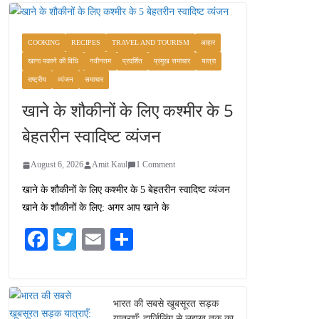
COOKING
RECIPES
TRAVEL AND TOURISM
आहार
खाना पकाने की विधि
नवीनतम
प्रदर्शित
प्रमुख समाचार
यात्रा
राष्ट्रीय
व्यंजन
समाचार
खाने के शौकीनों के लिए कश्मीर के 5
बेहतरीन स्वादिष्ट व्यंजन
August 6, 2026
Amit Kaul
1 Comment
खाने के शौकीनों के लिए कश्मीर के 5 बेहतरीन स्वादिष्ट व्यंजन
खाने के शौकीनों के लिए: अगर आप खाने के
Fa
T
E
S
ce
wi
m
ha
bo
tte
ail
re
ok
r
भारत की सबसे खूबसूरत सड़क
यात्राएँ: दार्जिलिंग से लद्दाख तक का