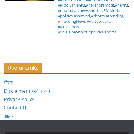
#ModiVsNehru
,
#narendramodi
,
#nehru
,
#newindia
,
#newsshorts
,
#PMModi
,
#politics
,
#samvad
,
#shorts
,
#trending
,
#TrendingNews
,
#vartaprabhat
,
#viralshorts
,
#YouTubeShorts #politicalshorts
Useful Links
मौसम
Disclaimer (अस्वीकरण)
Privacy Policy
Contact Us
आहार