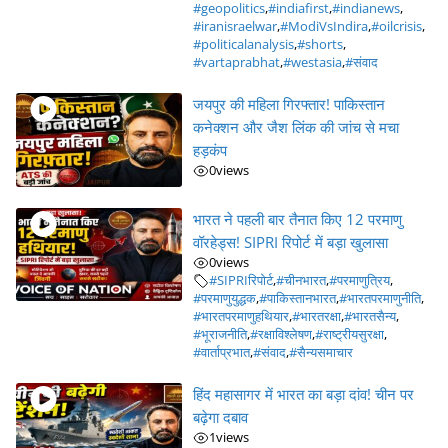
#geopolitics
,
#indiafirst
,
#indianews
,
#iranisraelwar
,
#ModiVsIndira
,
#oilcrisis
,
#politicalanalysis
,
#shorts
,
#vartaprabhat
,
#westasia
,
#संवाद
जयपुर की महिला गिरफ्तार! पाकिस्तान
कनेक्शन और जैश लिंक की जांच से मचा
हड़कंप
0
views
भारत ने पहली बार तैनात किए 12 परमाणु
वॉरहेड्स! SIPRI रिपोर्ट में बड़ा खुलासा
0
views
#SIPRIरिपोर्ट
,
#चीनभारत
,
#परमाणुत्रिय
,
#परमाणुयुद्धक
,
#पाकिस्तानभारत
,
#भारतपरमाणुनीति
,
#भारतपरमाणुहथियार
,
#भारतरक्षा
,
#भारतसैन्य
,
#भूराजनीति
,
#रक्षाविश्लेषण
,
#राष्ट्रीयसुरक्षा
,
#वार्ताप्रभात
,
#संवाद
,
#सैन्यसमाचार
हिंद महासागर में भारत का बड़ा दांव! चीन पर
बढ़ेगा दबाव
1
views