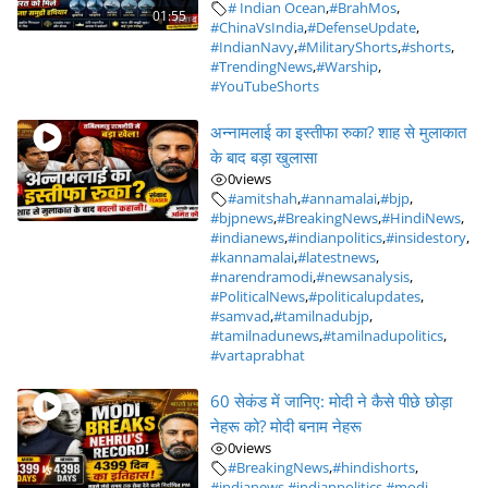
# Indian Ocean
,
#BrahMos
,
01:55
#ChinaVsIndia
,
#DefenseUpdate
,
#IndianNavy
,
#MilitaryShorts
,
#shorts
,
#TrendingNews
,
#Warship
,
#YouTubeShorts
अन्नामलाई का इस्तीफा रुका? शाह से मुलाकात
के बाद बड़ा खुलासा
0
views
#amitshah
,
#annamalai
,
#bjp
,
#bjpnews
,
#BreakingNews
,
#HindiNews
,
#indianews
,
#indianpolitics
,
#insidestory
,
#kannamalai
,
#latestnews
,
#narendramodi
,
#newsanalysis
,
#PoliticalNews
,
#politicalupdates
,
#samvad
,
#tamilnadubjp
,
#tamilnadunews
,
#tamilnadupolitics
,
#vartaprabhat
60 सेकंड में जानिए: मोदी ने कैसे पीछे छोड़ा
नेहरू को? मोदी बनाम नेहरू
0
views
#BreakingNews
,
#hindishorts
,
#indianews
,
#indianpolitics
,
#modi
,