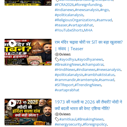
#FCRA2026
,
#foreignfunding
,
#indianews
,
#newsanalysis
,
#ngo
,
#politicalanalysis
,
#ReligiousOrganizations
,
#samvad
,
#teaser
,
#vartaprabhat
,
#YouTubeShorts
,
MHA
राम मंदिर चढ़ावा चोरी पर SIT का बड़ा खुलासा?
| संवाद | Teaser
0
views
#ayodhya
,
#ayodhyanews
,
#BreakingNews
,
#champatrai
,
#HindiNews
,
#indianews
,
#newsanalysis
,
#politicalanalysis
,
#rambhaktistatus
,
#rammandir
,
#ramtemple
,
#samvad
,
#SITReport
,
#TrendingNews
,
#vartaprabhat
1973 की गलती या 2026 की तैयारी? मोदी ने
क्यों बदली भारत की वेस्ट एशिया नीति?
0
views
#amitkaul
,
#BreakingNews
,
#energysecurity
,
#foreignpolicy
,