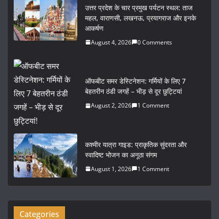
c
itt
ai
ar
उत्तर प्रदेश के चार प्रमुख पर्यटन स्थल: ताज
e
er
l
e
महल, वाराणसी, लखनऊ, प्रयागराज और इनके
आकर्षण
b
August 4, 2026
0 Comments
o
o
k
ऑफबीट समर डेस्टिनेशन: गर्मियों के लिए 7
बेहतरीन ठंडी जगहें – भीड़ से दूर छुट्टियां
August 2, 2026
1 Comment
कश्मीर यात्रा गाइड: प्राकृतिक सुंदरता और
स्वादिष्ट भोजन का अनूठा संगम
August 1, 2026
1 Comment
Categories