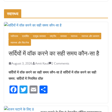
सुंदरता की खोज: दक्षिण भारत में पाँच अवश्य जाने वाले पर्यटक स्थल
July 29, 2026
4 Comments
स्वास्थ्य
भारत की सबसे खूबसूरत सड़क यात्राएँ:
दार्जिलिंग से लद्दाख तक का सफर
नवीनतम
प्रदर्शित
प्रमुख समाचार
राष्ट्रीय
समाचार
स्वास्थ्य
स्वास्थ्य और कल्याण
August 5, 2026
0 Comments
स्वास्थ्य और फिटनेस
सर्दियों में वॉक करने का सही समय कौन-सा है
August 3, 2026
Amit Kaul
2 Comments
सर्दियों में वॉक करने का सही समय कौन-सा है सर्दियों में वॉक करने का सही
समय: सर्दियों में नियमित वॉक
F
T
E
S
a
w
m
h
c
itt
ai
ar