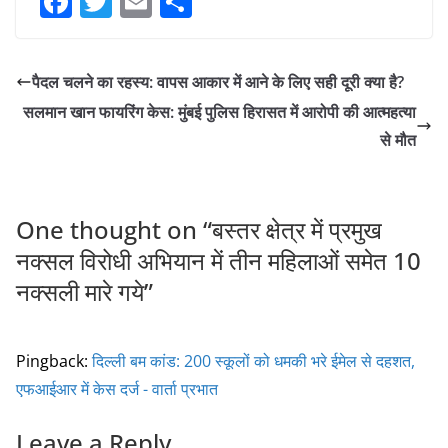
F
T
E
S
a
w
m
h
c
itt
ai
ar
पैदल चलने का रहस्य: वापस आकार में आने के लिए सही दूरी क्या है?
e
er
l
e
सलमान खान फायरिंग केस: मुंबई पुलिस हिरासत में आरोपी की आत्महत्या
b
से मौत
o
o
k
One thought on “
बस्तर क्षेत्र में प्रमुख
नक्सल विरोधी अभियान में तीन महिलाओं समेत 10
नक्सली मारे गये
”
Pingback:
दिल्ली बम कांड: 200 स्कूलों को धमकी भरे ईमेल से दहशत,
एफआईआर में केस दर्ज - वार्ता प्रभात
Leave a Reply