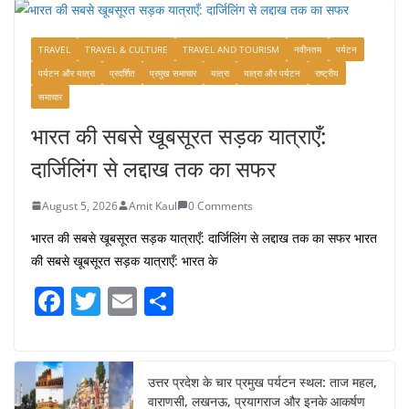
TRAVEL
TRAVEL & CULTURE
TRAVEL AND TOURISM
नवीनतम
पर्यटन
पर्यटन और यात्रा
प्रदर्शित
प्रमुख समाचार
यात्रा
यात्रा और पर्यटन
राष्ट्रीय
समाचार
भारत की सबसे खूबसूरत सड़क यात्राएँ:
दार्जिलिंग से लद्दाख तक का सफर
August 5, 2026
Amit Kaul
0 Comments
भारत की सबसे खूबसूरत सड़क यात्राएँ: दार्जिलिंग से लद्दाख तक का सफर भारत
की सबसे खूबसूरत सड़क यात्राएँ: भारत के
F
T
E
S
a
w
m
h
c
itt
ai
ar
e
er
l
e
उत्तर प्रदेश के चार प्रमुख पर्यटन स्थल: ताज महल,
वाराणसी, लखनऊ, प्रयागराज और इनके आकर्षण