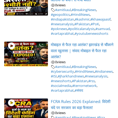
0
views
#amitkaul
,
#BreakingNews
,
#geopolitics
,
#HindiNews
,
#indiapakistan
,
#kashmir
,
#khawajaasif
,
#newsanalysis
,
#Pakistan
,
#PoK
,
#poknews
,
#politicalanalysis
,
#samvad
,
#vartaprabhat
,
#youtubenewsshorts
मोबाइल से फैल रहा आतंक? झारखंड से चौंकाने
वाला खुलासा | संवाद मोबाइल से फैल रहा
आतंक?
0
views
#amitkaul
,
#BreakingNews
,
#cybersecurity
,
#HindiNews
,
#indianews
,
#ISI
,
#jharkhandnews
,
#newsanalysis
,
#newsshorts
,
#Pakistan
,
#rss
,
#socialmedia
,
#terrornetwork
,
#vartaprabhat
,
#संवाद
FCRA Rules 2026 Explained: विदेशी
चंदे पर सरकार का बड़ा फैसला!
0
views
#amitkaul
,
#BreakingNews
,
#fcra
,