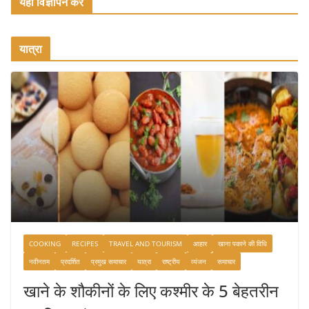
यहाँ विज्ञापन करें
यात्रा
COOKING
RECIPES
TRAVEL AND TOURISM
आहार
खाना पकाने की विधि
नवीनतम
प्रदर्शित
प्रमुख समाचार
यात्रा
राष्ट्रीय
व्यंजन
समाचार
खाने के शौकीनों के लिए कश्मीर के 5 बेहतरीन