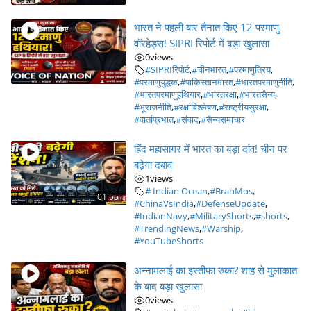
भारत ने पहली बार तैनात किए 12 परमाणु
वॉरहेड्स! SIPRI रिपोर्ट में बड़ा खुलासा
0
views
#SIPRIरिपोर्ट
,
#चीनभारत
,
#परमाणुत्रिय
,
#परमाणुयुद्धक
,
#पाकिस्तानभारत
,
#भारतपरमाणुनीति
,
#भारतपरमाणुहथियार
,
#भारतरक्षा
,
#भारतसैन्य
,
#भूराजनीति
,
#रक्षाविश्लेषण
,
#राष्ट्रीयसुरक्षा
,
#वार्ताप्रभात
,
#संवाद
,
#सैन्यसमाचार
हिंद महासागर में भारत का बड़ा दांव! चीन पर
बढ़ेगा दबाव
1
views
# Indian Ocean
,
#BrahMos
,
01:55
#ChinaVsIndia
,
#DefenseUpdate
,
#IndianNavy
,
#MilitaryShorts
,
#shorts
,
#TrendingNews
,
#Warship
,
#YouTubeShorts
अन्नामलाई का इस्तीफा रुका? शाह से मुलाकात
के बाद बड़ा खुलासा
0
views