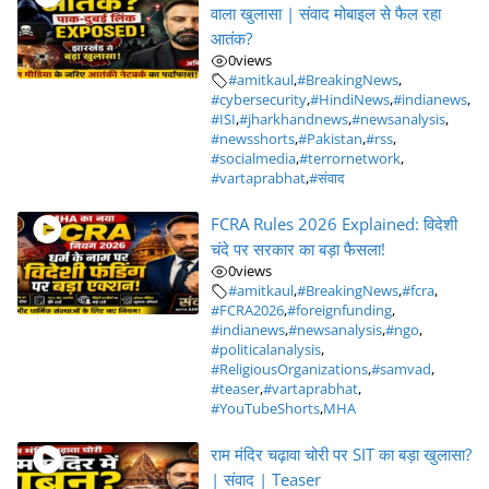
वाला खुलासा | संवाद मोबाइल से फैल रहा
आतंक?
0
views
#amitkaul
,
#BreakingNews
,
#cybersecurity
,
#HindiNews
,
#indianews
,
#ISI
,
#jharkhandnews
,
#newsanalysis
,
#newsshorts
,
#Pakistan
,
#rss
,
#socialmedia
,
#terrornetwork
,
#vartaprabhat
,
#संवाद
FCRA Rules 2026 Explained: विदेशी
चंदे पर सरकार का बड़ा फैसला!
0
views
#amitkaul
,
#BreakingNews
,
#fcra
,
#FCRA2026
,
#foreignfunding
,
#indianews
,
#newsanalysis
,
#ngo
,
#politicalanalysis
,
#ReligiousOrganizations
,
#samvad
,
#teaser
,
#vartaprabhat
,
#YouTubeShorts
,
MHA
राम मंदिर चढ़ावा चोरी पर SIT का बड़ा खुलासा?
| संवाद | Teaser