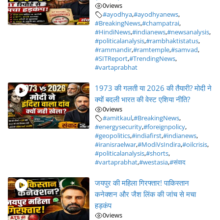
0
views
#ayodhya
,
#ayodhyanews
,
#BreakingNews
,
#champatrai
,
#HindiNews
,
#indianews
,
#newsanalysis
,
#politicalanalysis
,
#rambhaktistatus
,
#rammandir
,
#ramtemple
,
#samvad
,
#SITReport
,
#TrendingNews
,
#vartaprabhat
1973 की गलती या 2026 की तैयारी? मोदी ने
क्यों बदली भारत की वेस्ट एशिया नीति?
0
views
#amitkaul
,
#BreakingNews
,
#energysecurity
,
#foreignpolicy
,
#geopolitics
,
#indiafirst
,
#indianews
,
#iranisraelwar
,
#ModiVsIndira
,
#oilcrisis
,
#politicalanalysis
,
#shorts
,
#vartaprabhat
,
#westasia
,
#संवाद
जयपुर की महिला गिरफ्तार! पाकिस्तान
कनेक्शन और जैश लिंक की जांच से मचा
हड़कंप
0
views