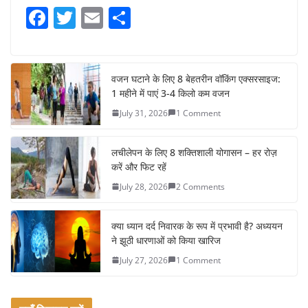
F
T
E
S
a
w
m
h
c
itt
ai
ar
e
er
l
e
वजन घटाने के लिए 8 बेहतरीन वॉकिंग एक्सरसाइज:
1 महीने में पाएं 3-4 किलो कम वजन
b
July 31, 2026
1 Comment
o
o
लचीलेपन के लिए 8 शक्तिशाली योगासन – हर रोज़
k
करें और फिट रहें
July 28, 2026
2 Comments
क्या ध्यान दर्द निवारक के रूप में प्रभावी है? अध्ययन
ने झूठी धारणाओं को किया खारिज
July 27, 2026
1 Comment