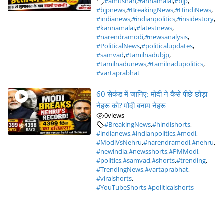
#amitshah
,
#annamalai
,
#bjp
,
#bjpnews
,
#BreakingNews
,
#HindiNews
,
#indianews
,
#indianpolitics
,
#insidestory
,
#kannamalai
,
#latestnews
,
#narendramodi
,
#newsanalysis
,
#PoliticalNews
,
#politicalupdates
,
#samvad
,
#tamilnadubjp
,
#tamilnadunews
,
#tamilnadupolitics
,
#vartaprabhat
60 सेकंड में जानिए: मोदी ने कैसे पीछे छोड़ा
नेहरू को? मोदी बनाम नेहरू
0
views
#BreakingNews
,
#hindishorts
,
#indianews
,
#indianpolitics
,
#modi
,
#ModiVsNehru
,
#narendramodi
,
#nehru
,
#newindia
,
#newsshorts
,
#PMModi
,
#politics
,
#samvad
,
#shorts
,
#trending
,
#TrendingNews
,
#vartaprabhat
,
#viralshorts
,
#YouTubeShorts #politicalshorts