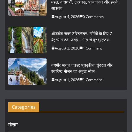
e
er
l
e
महल, वाराणसी, लखनऊ, प्रयागराज और इनके
आकर्षण
b
August 4, 2026
0 Comments
o
o
ऑफबीट समर डेस्टिनेशन: गर्मियों के लिए 7
k
बेहतरीन ठंडी जगहें – भीड़ से दूर छुट्टियां
August 2, 2026
1 Comment
कश्मीर यात्रा गाइड: प्राकृतिक सुंदरता और
स्वादिष्ट भोजन का अनूठा संगम
August 1, 2026
1 Comment
Categories
मौसम