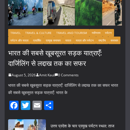
TRAVEL
TRAVEL & CULTURE
TRAVEL AND TOURISM
नवीनतम
पर्यटन
पर्यटन और यात्रा
प्रदर्शित
प्रमुख समाचार
यात्रा
यात्रा और पर्यटन
राष्ट्रीय
समाचार
भारत की सबसे खूबसूरत सड़क यात्राएँ:
दार्जिलिंग से लद्दाख तक का सफर
August 5, 2026
Amit Kaul
0 Comments
भारत की सबसे खूबसूरत सड़क यात्राएँ: दार्जिलिंग से लद्दाख तक का सफर भारत
की सबसे खूबसूरत सड़क यात्राएँ: भारत के
F
T
E
S
a
w
m
h
c
itt
ai
ar
उत्तर प्रदेश के चार प्रमुख पर्यटन स्थल: ताज