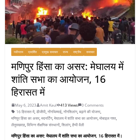
नवीनतम
प्रदर्शित
प्रमुख समाचार
राज्य
राष्ट्रीय
समाचार
मणिपुर हिंसा का असर: मेघालय में
शांति सभा का आयोजन, 16
हिरासत में
May 6, 2023
Amit Kaul
413 Views
0 Comments
16 हिरासत में
,
डीजीपी
,
नोंगथिम्माई
,
नोंगशिलांग
,
बढ़ाने की योजना
,
मणिपुर हिंसा का असर
,
मदनर्टिंग
,
मेघालय में शांति सभा का आयोजन
,
मोबाइल गश्त
,
लैतुमखराह
,
विभिन्न शैक्षणिक संस्थानों
,
शिलांग
,
हैप्पी वैली
मणिपुर हिंसा का असर: मेघालय में शांति सभा का आयोजन, 16 हिरासत में।