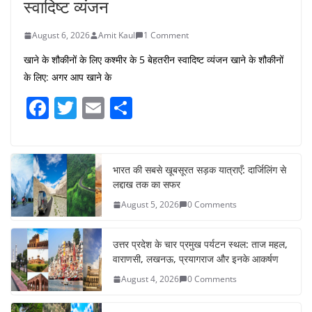
स्वादिष्ट व्यंजन
August 6, 2026
Amit Kaul
1 Comment
खाने के शौकीनों के लिए कश्मीर के 5 बेहतरीन स्वादिष्ट व्यंजन खाने के शौकीनों
के लिए: अगर आप खाने के
F
T
E
S
a
w
m
h
c
itt
ai
ar
e
er
l
e
भारत की सबसे खूबसूरत सड़क यात्राएँ: दार्जिलिंग से
लद्दाख तक का सफर
b
August 5, 2026
0 Comments
o
o
उत्तर प्रदेश के चार प्रमुख पर्यटन स्थल: ताज महल,
k
वाराणसी, लखनऊ, प्रयागराज और इनके आकर्षण
August 4, 2026
0 Comments