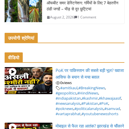
ऑफबीट समर डेस्टिनेशन: गर्मियों के लिए 7 बेहतरीन
ठंडी जगहें – भीड़ से दूर छुट्टियां
August 2, 2026
1 Comment
उपयोगी श्रेणियां
वीडियो
PoK पर पाकिस्तान की सबसे बड़ी भूल? ख्वाजा
आसिफ के बयान से मचा बवाल
0
views
#amitkaul
,
#BreakingNews
,
#geopolitics
,
#HindiNews
,
#indiapakistan
,
#kashmir
,
#khawajaasif
,
#newsanalysis
,
#Pakistan
,
#PoK
,
#poknews
,
#politicalanalysis
,
#samvad
,
#vartaprabhat
,
#youtubenewsshorts
मोबाइल से फैल रहा आतंक? झारखंड से चौंकाने