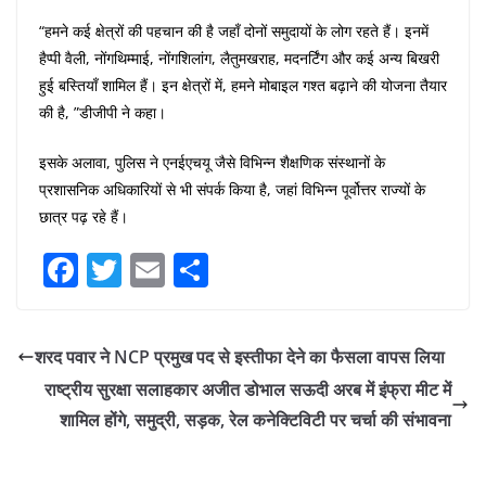
“हमने कई क्षेत्रों की पहचान की है जहाँ दोनों समुदायों के लोग रहते हैं। इनमें
हैप्पी वैली, नोंगथिम्माई, नोंगशिलांग, लैतुमखराह, मदनर्टिंग और कई अन्य बिखरी
हुई बस्तियाँ शामिल हैं। इन क्षेत्रों में, हमने मोबाइल गश्त बढ़ाने की योजना तैयार
की है, ”डीजीपी ने कहा।
इसके अलावा, पुलिस ने एनईएचयू जैसे विभिन्न शैक्षणिक संस्थानों के
प्रशासनिक अधिकारियों से भी संपर्क किया है, जहां विभिन्न पूर्वोत्तर राज्यों के
छात्र पढ़ रहे हैं।
F
T
E
S
a
w
m
h
c
itt
ai
ar
शरद पवार ने NCP प्रमुख पद से इस्तीफा देने का फैसला वापस लिया
e
er
l
e
राष्ट्रीय सुरक्षा सलाहकार अजीत डोभाल सऊदी अरब में इंफ्रा मीट में
b
शामिल होंगे, समुद्री, सड़क, रेल कनेक्टिविटी पर चर्चा की संभावना
o
o