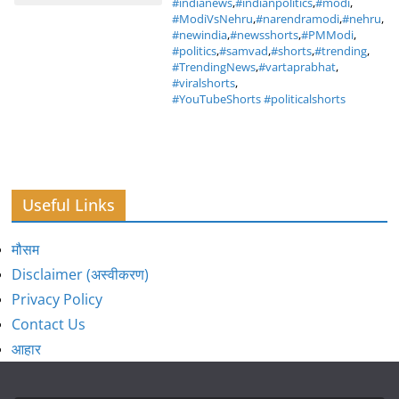
#indianews
,
#indianpolitics
,
#modi
,
#ModiVsNehru
,
#narendramodi
,
#nehru
,
#newindia
,
#newsshorts
,
#PMModi
,
#politics
,
#samvad
,
#shorts
,
#trending
,
#TrendingNews
,
#vartaprabhat
,
#viralshorts
,
#YouTubeShorts #politicalshorts
Useful Links
मौसम
Disclaimer (अस्वीकरण)
Privacy Policy
Contact Us
आहार