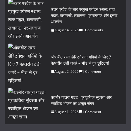
c
itt
ai
ar
उत्तर प्रदेश के चार प्रमुख पर्यटन स्थल: ताज
e
er
l
e
महल, वाराणसी, लखनऊ, प्रयागराज और इनके
b
आकर्षण
o
August 4, 2026
0 Comments
o
k
ऑफबीट समर डेस्टिनेशन: गर्मियों के लिए 7
बेहतरीन ठंडी जगहें – भीड़ से दूर छुट्टियां
August 2, 2026
1 Comment
कश्मीर यात्रा गाइड: प्राकृतिक सुंदरता और
स्वादिष्ट भोजन का अनूठा संगम
August 1, 2026
1 Comment