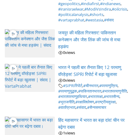
#geopolitics
,
#indiafirst
,
#indianews
,
#iranisraelwar
,
#ModiVsIndira
,
#oilcrisis
,
#politicalanalysis
,
#shorts
,
#vartaprabhat
,
#westasia
,
#संवाद
जयपुर की महिला गिरफ्तार! पाकिस्तान
कनेक्शन और जैश लिंक की जांच से मचा
हड़कंप
0
views
भारत ने पहली बार तैनात किए 12 परमाणु
वॉरहेड्स! SIPRI रिपोर्ट में बड़ा खुलासा
0
views
#SIPRIरिपोर्ट
,
#चीनभारत
,
#परमाणुत्रिय
,
#परमाणुयुद्धक
,
#पाकिस्तानभारत
,
#भारतपरमाणुनीति
,
#भारतपरमाणुहथियार
,
#भारतरक्षा
,
#भारतसैन्य
,
#भूराजनीति
,
#रक्षाविश्लेषण
,
#राष्ट्रीयसुरक्षा
,
#वार्ताप्रभात
,
#संवाद
,
#सैन्यसमाचार
हिंद महासागर में भारत का बड़ा दांव! चीन पर
बढ़ेगा दबाव
1
views