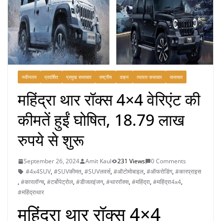
नवीनतम
प्रदर्शित
प्रमुख समाचार
राष्ट्रीय
वाहन
व्यापार समाचार
समाचार
महिंद्रा थार रॉक्स 4×4 वेरिएंट की
कीमतें हुईं घोषित, 18.79 लाख
रुपये से शुरू
September 26, 2024
Amit Kaul
231 Views
0 Comments
#4x4SUV
,
#SUVकीमत
,
#SUVलवर्स
,
#ऑटोमोबाइल
,
#ऑफरोडिंग
,
#कारप्राइस
,
#कारलॉन्च
,
#टर्बोपेट्रोल
,
#डीजलइंजन
,
#थाररॉक्स
,
#महिंद्रा
,
#महिंद्रा4x4
,
#महिंद्राथार
महिंद्रा थार रॉक्स 4×4