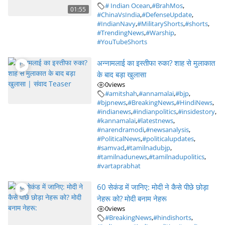
# Indian Ocean
,
#BrahMos
,
01:55
#ChinaVsIndia
,
#DefenseUpdate
,
#IndianNavy
,
#MilitaryShorts
,
#shorts
,
#TrendingNews
,
#Warship
,
#YouTubeShorts
अन्नामलाई का इस्तीफा रुका? शाह से मुलाकात
के बाद बड़ा खुलासा
0
views
#amitshah
,
#annamalai
,
#bjp
,
#bjpnews
,
#BreakingNews
,
#HindiNews
,
#indianews
,
#indianpolitics
,
#insidestory
,
#kannamalai
,
#latestnews
,
#narendramodi
,
#newsanalysis
,
#PoliticalNews
,
#politicalupdates
,
#samvad
,
#tamilnadubjp
,
#tamilnadunews
,
#tamilnadupolitics
,
#vartaprabhat
60 सेकंड में जानिए: मोदी ने कैसे पीछे छोड़ा
नेहरू को? मोदी बनाम नेहरू
0
views
#BreakingNews
,
#hindishorts
,