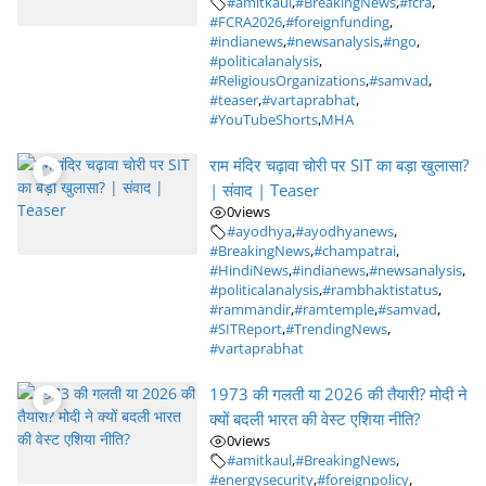
#amitkaul
,
#BreakingNews
,
#fcra
,
#FCRA2026
,
#foreignfunding
,
#indianews
,
#newsanalysis
,
#ngo
,
#politicalanalysis
,
#ReligiousOrganizations
,
#samvad
,
#teaser
,
#vartaprabhat
,
#YouTubeShorts
,
MHA
राम मंदिर चढ़ावा चोरी पर SIT का बड़ा खुलासा?
| संवाद | Teaser
0
views
#ayodhya
,
#ayodhyanews
,
#BreakingNews
,
#champatrai
,
#HindiNews
,
#indianews
,
#newsanalysis
,
#politicalanalysis
,
#rambhaktistatus
,
#rammandir
,
#ramtemple
,
#samvad
,
#SITReport
,
#TrendingNews
,
#vartaprabhat
1973 की गलती या 2026 की तैयारी? मोदी ने
क्यों बदली भारत की वेस्ट एशिया नीति?
0
views
#amitkaul
,
#BreakingNews
,
#energysecurity
,
#foreignpolicy
,