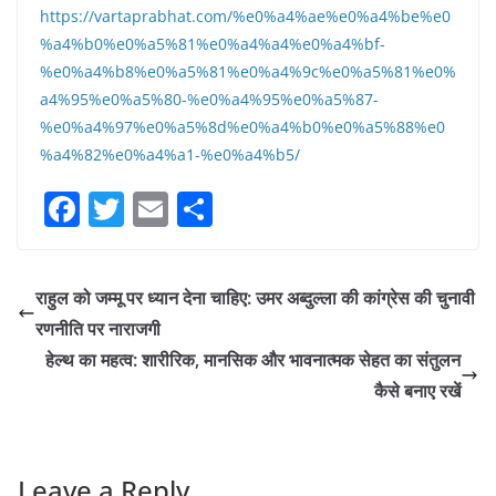
https://vartaprabhat.com/%e0%a4%ae%e0%a4%be%e0
%a4%b0%e0%a5%81%e0%a4%a4%e0%a4%bf-
%e0%a4%b8%e0%a5%81%e0%a4%9c%e0%a5%81%e0%
a4%95%e0%a5%80-%e0%a4%95%e0%a5%87-
%e0%a4%97%e0%a5%8d%e0%a4%b0%e0%a5%88%e0
%a4%82%e0%a4%a1-%e0%a4%b5/
F
T
E
S
a
w
m
h
c
itt
ai
ar
राहुल को जम्मू पर ध्यान देना चाहिए: उमर अब्दुल्ला की कांग्रेस की चुनावी
e
er
l
e
रणनीति पर नाराजगी
b
हेल्थ का महत्व: शारीरिक, मानसिक और भावनात्मक सेहत का संतुलन
o
कैसे बनाए रखें
o
k
Leave a Reply