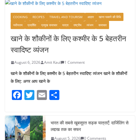
COOKING
RECIPES
TRAVEL AND TOURISM
आहार
खाना पकाने की विधि
नवीनतम
प्रदर्शित
प्रमुख समाचार
यात्रा
राष्ट्रीय
व्यंजन
समाचार
खाने के शौकीनों के लिए कश्मीर के 5 बेहतरीन
स्वादिष्ट व्यंजन
August 6, 2026
Amit Kaul
1 Comment
खाने के शौकीनों के लिए कश्मीर के 5 बेहतरीन स्वादिष्ट व्यंजन खाने के शौकीनों
के लिए: अगर आप खाने के
F
T
E
S
a
w
m
h
c
itt
ai
ar
e
er
l
e
भारत की सबसे खूबसूरत सड़क यात्राएँ: दार्जिलिंग से
लद्दाख तक का सफर
b
August 5, 2026
0 Comments