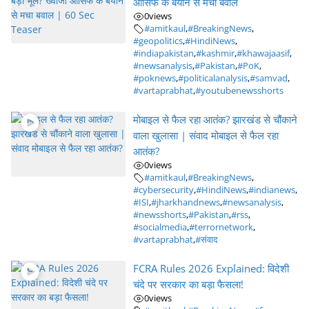
आसिफ के बयान से मचा बवाल
0
views
#amitkaul
,
#BreakingNews
,
#geopolitics
,
#HindiNews
,
#indiapakistan
,
#kashmir
,
#khawajaasif
,
#newsanalysis
,
#Pakistan
,
#PoK
,
#poknews
,
#politicalanalysis
,
#samvad
,
#vartaprabhat
,
#youtubenewsshorts
मोबाइल से फैल रहा आतंक? झारखंड से चौंकाने
वाला खुलासा | संवाद मोबाइल से फैल रहा
आतंक?
0
views
#amitkaul
,
#BreakingNews
,
#cybersecurity
,
#HindiNews
,
#indianews
,
#ISI
,
#jharkhandnews
,
#newsanalysis
,
#newsshorts
,
#Pakistan
,
#rss
,
#socialmedia
,
#terrornetwork
,
#vartaprabhat
,
#संवाद
FCRA Rules 2026 Explained: विदेशी
चंदे पर सरकार का बड़ा फैसला!
0
views