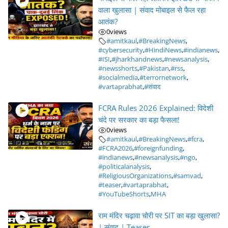
वाला खुलासा | संवाद मोबाइल से फैल रहा
आतंक?
0
views
#amitkaul
,
#BreakingNews
,
#cybersecurity
,
#HindiNews
,
#indianews
,
#ISI
,
#jharkhandnews
,
#newsanalysis
,
#newsshorts
,
#Pakistan
,
#rss
,
#socialmedia
,
#terrornetwork
,
#vartaprabhat
,
#संवाद
FCRA Rules 2026 Explained: विदेशी
चंदे पर सरकार का बड़ा फैसला!
0
views
#amitkaul
,
#BreakingNews
,
#fcra
,
#FCRA2026
,
#foreignfunding
,
#indianews
,
#newsanalysis
,
#ngo
,
#politicalanalysis
,
#ReligiousOrganizations
,
#samvad
,
#teaser
,
#vartaprabhat
,
#YouTubeShorts
,
MHA
राम मंदिर चढ़ावा चोरी पर SIT का बड़ा खुलासा?
| संवाद | Teaser