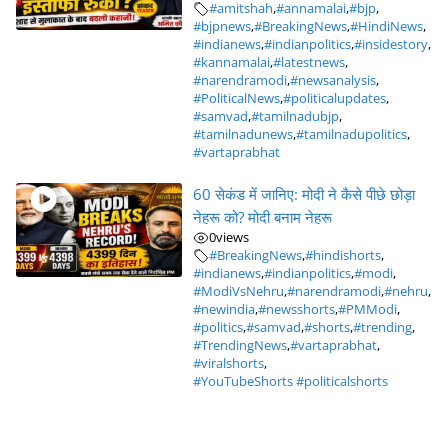
#amitshah
,
#annamalai
,
#bjp
,
#bjpnews
,
#BreakingNews
,
#HindiNews
,
#indianews
,
#indianpolitics
,
#insidestory
,
#kannamalai
,
#latestnews
,
#narendramodi
,
#newsanalysis
,
#PoliticalNews
,
#politicalupdates
,
#samvad
,
#tamilnadubjp
,
#tamilnadunews
,
#tamilnadupolitics
,
#vartaprabhat
60 सेकंड में जानिए: मोदी ने कैसे पीछे छोड़ा
नेहरू को? मोदी बनाम नेहरू
0
views
#BreakingNews
,
#hindishorts
,
#indianews
,
#indianpolitics
,
#modi
,
#ModiVsNehru
,
#narendramodi
,
#nehru
,
#newindia
,
#newsshorts
,
#PMModi
,
#politics
,
#samvad
,
#shorts
,
#trending
,
#TrendingNews
,
#vartaprabhat
,
#viralshorts
,
#YouTubeShorts #politicalshorts