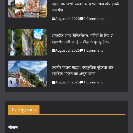
e
er
l
e
महल, वाराणसी, लखनऊ, प्रयागराज और इनके
आकर्षण
b
August 4, 2026
0 Comments
o
o
ऑफबीट समर डेस्टिनेशन: गर्मियों के लिए 7
k
बेहतरीन ठंडी जगहें – भीड़ से दूर छुट्टियां
August 2, 2026
1 Comment
कश्मीर यात्रा गाइड: प्राकृतिक सुंदरता और
स्वादिष्ट भोजन का अनूठा संगम
August 1, 2026
1 Comment
Categories
मौसम