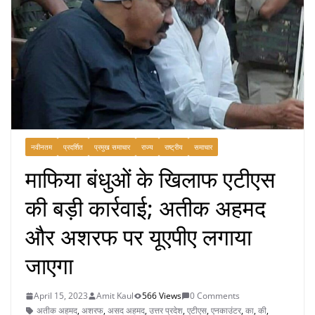
नवीनतम
प्रदर्शित
प्रमुख समाचार
राज्य
राष्ट्रीय
समाचार
माफिया बंधुओं के खिलाफ एटीएस
की बड़ी कार्रवाई; अतीक अहमद
और अशरफ पर यूएपीए लगाया
जाएगा
April 15, 2023
Amit Kaul
566 Views
0 Comments
अतीक अहमद
,
अशरफ
,
असद अहमद
,
उत्तर प्रदेश
,
एटीएस
,
एनकाउंटर
,
का
,
की
,