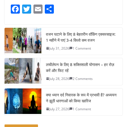
F
T
E
S
a
w
m
h
c
itt
ai
ar
e
er
l
e
वजन घटाने के लिए 8 बेहतरीन वॉकिंग एक्सरसाइज:
1 महीने में पाएं 3-4 किलो कम वजन
b
July 31, 2026
1 Comment
o
o
लचीलेपन के लिए 8 शक्तिशाली योगासन – हर रोज़
k
करें और फिट रहें
July 28, 2026
2 Comments
क्या ध्यान दर्द निवारक के रूप में प्रभावी है? अध्ययन
ने झूठी धारणाओं को किया खारिज
July 27, 2026
1 Comment