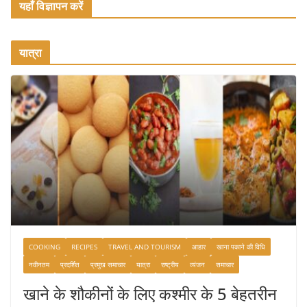
यहाँ विज्ञापन करें
यात्रा
COOKING
RECIPES
TRAVEL AND TOURISM
आहार
खाना पकाने की विधि
नवीनतम
प्रदर्शित
प्रमुख समाचार
यात्रा
राष्ट्रीय
व्यंजन
समाचार
खाने के शौकीनों के लिए कश्मीर के 5 बेहतरीन