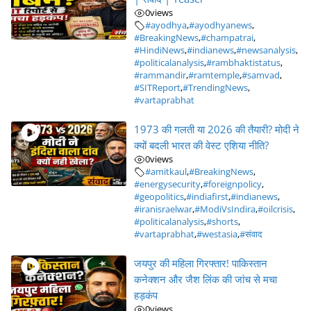
0
views
#ayodhya
,
#ayodhyanews
,
#BreakingNews
,
#champatrai
,
#HindiNews
,
#indianews
,
#newsanalysis
,
#politicalanalysis
,
#rambhaktistatus
,
#rammandir
,
#ramtemple
,
#samvad
,
#SITReport
,
#TrendingNews
,
#vartaprabhat
1973 की गलती या 2026 की तैयारी? मोदी ने
क्यों बदली भारत की वेस्ट एशिया नीति?
0
views
#amitkaul
,
#BreakingNews
,
#energysecurity
,
#foreignpolicy
,
#geopolitics
,
#indiafirst
,
#indianews
,
#iranisraelwar
,
#ModiVsIndira
,
#oilcrisis
,
#politicalanalysis
,
#shorts
,
#vartaprabhat
,
#westasia
,
#संवाद
जयपुर की महिला गिरफ्तार! पाकिस्तान
कनेक्शन और जैश लिंक की जांच से मचा
हड़कंप
0
views