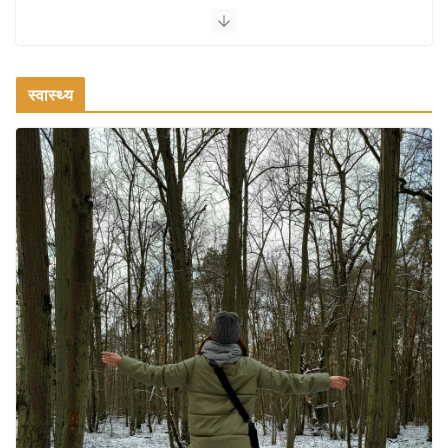
वजन घटाने के लिए 8 बेहतरीन वॉकिंग
एक्सरसाइज: 1 महीने में पाएं 3-4 किलो कम
वजन
स्वास्थ्य
July 31, 2026
1 Comment
रामेश्वरम यात्रा गाइड: पवित्र तीर्थ स्थल, दर्शन स्थल और पहुंच मार्ग
July 30, 2026
1 Comment
खाने के शौकीनों के लिए कश्मीर के 5 बेहतरीन
स्वादिष्ट व्यंजन
August 6, 2026
1 Comment