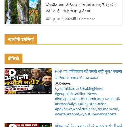
ऑफबीट समर डेस्टिनेशन: गर्मियों के लिए 7 बेहतरीन
ठंडी जगहें – भीड़ से दूर छुट्टियां
August 2, 2026
1 Comment
उपयोगी श्रेणियां
वीडियो
PoK पर पाकिस्तान की सबसे बड़ी भूल? ख्वाजा
आसिफ के बयान से मचा बवाल
0
views
#amitkaul
,
#BreakingNews
,
#geopolitics
,
#HindiNews
,
#indiapakistan
,
#kashmir
,
#khawajaasif
,
#newsanalysis
,
#Pakistan
,
#PoK
,
#poknews
,
#politicalanalysis
,
#samvad
,
#vartaprabhat
,
#youtubenewsshorts
मोबाइल से फैल रहा आतंक? झारखंड से चौंकाने