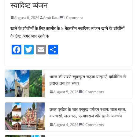
स्वादिष्ट व्यंजन
August 6, 2026
Amit Kaul
1 Comment
खाने के शौकीनों के लिए कश्मीर के 5 बेहतरीन स्वादिष्ट व्यंजन खाने के शौकीनों
के लिए: अगर आप खाने के
F
T
E
S
a
w
m
h
c
itt
ai
ar
e
er
l
e
भारत की सबसे खूबसूरत सड़क यात्राएँ: दार्जिलिंग से
लद्दाख तक का सफर
b
August 5, 2026
0 Comments
o
o
उत्तर प्रदेश के चार प्रमुख पर्यटन स्थल: ताज महल,
k
वाराणसी, लखनऊ, प्रयागराज और इनके आकर्षण
August 4, 2026
0 Comments