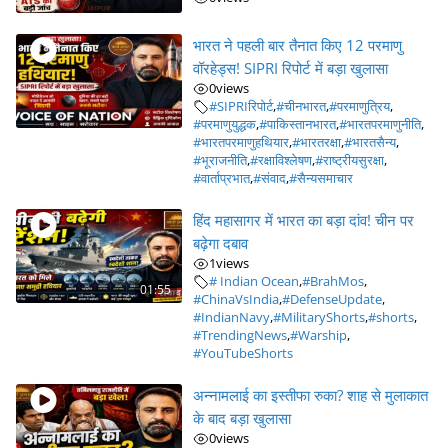
भारत ने पहली बार तैनात किए 12 परमाणु
वॉरहेड्स! SIPRI रिपोर्ट में बड़ा खुलासा
0
views
#SIPRIरिपोर्ट
,
#चीनभारत
,
#परमाणुत्रिय
,
#परमाणुयुद्धक
,
#पाकिस्तानभारत
,
#भारतपरमाणुनीति
,
#भारतपरमाणुहथियार
,
#भारतरक्षा
,
#भारतसैन्य
,
#भूराजनीति
,
#रक्षाविश्लेषण
,
#राष्ट्रीयसुरक्षा
,
#वार्ताप्रभात
,
#संवाद
,
#सैन्यसमाचार
हिंद महासागर में भारत का बड़ा दांव! चीन पर
बढ़ेगा दबाव
1
views
# Indian Ocean
,
#BrahMos
,
01:55
#ChinaVsIndia
,
#DefenseUpdate
,
#IndianNavy
,
#MilitaryShorts
,
#shorts
,
#TrendingNews
,
#Warship
,
#YouTubeShorts
अन्नामलाई का इस्तीफा रुका? शाह से मुलाकात
के बाद बड़ा खुलासा
0
views