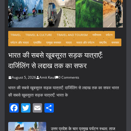
TRAVEL
TRAVEL & CULTURE
TRAVEL AND TOURISM
नवीनतम
पर्यटन
पर्यटन और यात्रा
प्रदर्शित
प्रमुख समाचार
यात्रा
यात्रा और पर्यटन
राष्ट्रीय
समाचार
भारत की सबसे खूबसूरत सड़क यात्राएँ:
दार्जिलिंग से लद्दाख तक का सफर
August 5, 2026
Amit Kaul
0 Comments
भारत की सबसे खूबसूरत सड़क यात्राएँ: दार्जिलिंग से लद्दाख तक का सफर भारत
की सबसे खूबसूरत सड़क यात्राएँ: भारत के
F
T
E
S
a
w
m
h
c
itt
ai
ar
उत्तर प्रदेश के चार प्रमुख पर्यटन स्थल: ताज