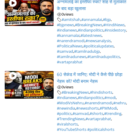
अन्नामलाई का इस्तीफा रुका? शाह से मुलाकात
के बाद बड़ा खुलासा
0
views
#amitshah
,
#annamalai
,
#bjp
,
#bjpnews
,
#BreakingNews
,
#HindiNews
,
#indianews
,
#indianpolitics
,
#insidestory
,
#kannamalai
,
#latestnews
,
#narendramodi
,
#newsanalysis
,
#PoliticalNews
,
#politicalupdates
,
#samvad
,
#tamilnadubjp
,
#tamilnadunews
,
#tamilnadupolitics
,
#vartaprabhat
60 सेकंड में जानिए: मोदी ने कैसे पीछे छोड़ा
नेहरू को? मोदी बनाम नेहरू
0
views
#BreakingNews
,
#hindishorts
,
#indianews
,
#indianpolitics
,
#modi
,
#ModiVsNehru
,
#narendramodi
,
#nehru
,
#newindia
,
#newsshorts
,
#PMModi
,
#politics
,
#samvad
,
#shorts
,
#trending
,
#TrendingNews
,
#vartaprabhat
,
#viralshorts
,
#YouTubeShorts #politicalshorts