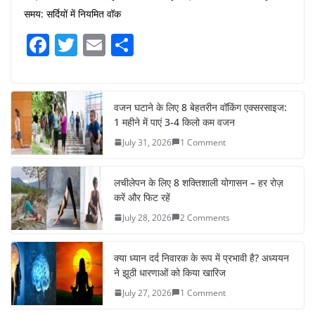
समय: सर्दियों में नियमित वॉक
F
T
E
S
a
w
m
h
c
itt
ai
ar
e
er
l
e
वजन घटाने के लिए 8 बेहतरीन वॉकिंग एक्सरसाइज:
1 महीने में पाएं 3-4 किलो कम वजन
b
July 31, 2026
1 Comment
o
o
लचीलेपन के लिए 8 शक्तिशाली योगासन – हर रोज़
k
करें और फिट रहें
July 28, 2026
2 Comments
क्या ध्यान दर्द निवारक के रूप में प्रभावी है? अध्ययन
ने झूठी धारणाओं को किया खारिज
July 27, 2026
1 Comment