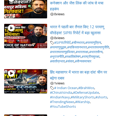
कनेक्शन और जैश लिंक की जांच से मचा
हड़कंप
0
views
भारत ने पहली बार तैनात किए 12 परमाणु
वॉरहेड्स! SIPRI रिपोर्ट में बड़ा खुलासा
0
views
#SIPRIरिपोर्ट
,
#चीनभारत
,
#परमाणुत्रिय
,
#परमाणुयुद्धक
,
#पाकिस्तानभारत
,
#भारतपरमाणुनीति
,
#भारतपरमाणुहथियार
,
#भारतरक्षा
,
#भारतसैन्य
,
#भूराजनीति
,
#रक्षाविश्लेषण
,
#राष्ट्रीयसुरक्षा
,
#वार्ताप्रभात
,
#संवाद
,
#सैन्यसमाचार
हिंद महासागर में भारत का बड़ा दांव! चीन पर
बढ़ेगा दबाव
1
views
# Indian Ocean
,
#BrahMos
,
01:55
#ChinaVsIndia
,
#DefenseUpdate
,
#IndianNavy
,
#MilitaryShorts
,
#shorts
,
#TrendingNews
,
#Warship
,
#YouTubeShorts