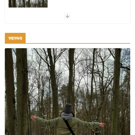
ऑफबीट समर डेस्टिनेशन: गर्मियों के लिए 7 बेहतरीन ठंडी जगहें – भीड़ से
दूर छुट्टियां
August 2, 2026
1 Comment
स्वास्थ्य
भारत में दर्शनीय 10 सबसे प्रसिद्ध मंदिर:
आस्था, इतिहास और वास्तुकला के अद्भुत
प्रतीक
August 9, 2026
0 Comments
अतुल्य भारत: देश के 5 सबसे अनदेखे और
रहस्यमयी स्थान
August 8, 2026
2 Comments