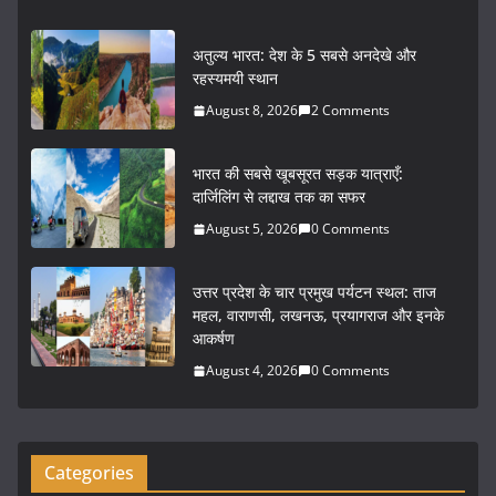
a
w
m
h
c
itt
ai
ar
अतुल्य भारत: देश के 5 सबसे अनदेखे और
e
er
l
e
रहस्यमयी स्थान
b
August 8, 2026
2 Comments
o
भारत की सबसे खूबसूरत सड़क यात्राएँ:
o
दार्जिलिंग से लद्दाख तक का सफर
k
August 5, 2026
0 Comments
उत्तर प्रदेश के चार प्रमुख पर्यटन स्थल: ताज
महल, वाराणसी, लखनऊ, प्रयागराज और इनके
आकर्षण
August 4, 2026
0 Comments
Categories