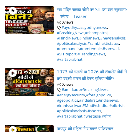
राम मंदिर चढ़ावा चोरी पर SIT का बड़ा खुलासा?
| संवाद | Teaser
0
views
#ayodhya
,
#ayodhyanews
,
#BreakingNews
,
#champatrai
,
#HindiNews
,
#indianews
,
#newsanalysis
,
#politicalanalysis
,
#rambhaktistatus
,
#rammandir
,
#ramtemple
,
#samvad
,
#SITReport
,
#TrendingNews
,
#vartaprabhat
1973 की गलती या 2026 की तैयारी? मोदी ने
क्यों बदली भारत की वेस्ट एशिया नीति?
0
views
#amitkaul
,
#BreakingNews
,
#energysecurity
,
#foreignpolicy
,
#geopolitics
,
#indiafirst
,
#indianews
,
#iranisraelwar
,
#ModiVsIndira
,
#oilcrisis
,
#politicalanalysis
,
#shorts
,
#vartaprabhat
,
#westasia
,
#संवाद
जयपुर की महिला गिरफ्तार! पाकिस्तान