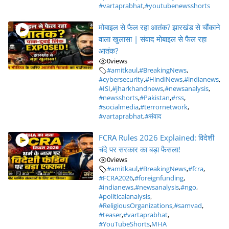
#vartaprabhat
,
#youtubenewsshorts
मोबाइल से फैल रहा आतंक? झारखंड से चौंकाने
वाला खुलासा | संवाद मोबाइल से फैल रहा
आतंक?
0
views
#amitkaul
,
#BreakingNews
,
#cybersecurity
,
#HindiNews
,
#indianews
,
#ISI
,
#jharkhandnews
,
#newsanalysis
,
#newsshorts
,
#Pakistan
,
#rss
,
#socialmedia
,
#terrornetwork
,
#vartaprabhat
,
#संवाद
FCRA Rules 2026 Explained: विदेशी
चंदे पर सरकार का बड़ा फैसला!
0
views
#amitkaul
,
#BreakingNews
,
#fcra
,
#FCRA2026
,
#foreignfunding
,
#indianews
,
#newsanalysis
,
#ngo
,
#politicalanalysis
,
#ReligiousOrganizations
,
#samvad
,
#teaser
,
#vartaprabhat
,
#YouTubeShorts
,
MHA