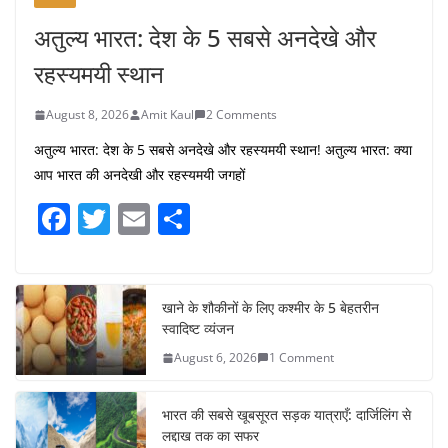
अतुल्य भारत: देश के 5 सबसे अनदेखे और
रहस्यमयी स्थान
August 8, 2026
Amit Kaul
2 Comments
अतुल्य भारत: देश के 5 सबसे अनदेखे और रहस्यमयी स्थान! अतुल्य भारत: क्या
आप भारत की अनदेखी और रहस्यमयी जगहों
F
T
E
S
a
w
m
h
c
itt
ai
ar
e
er
l
e
खाने के शौकीनों के लिए कश्मीर के 5 बेहतरीन
स्वादिष्ट व्यंजन
b
August 6, 2026
1 Comment
o
o
भारत की सबसे खूबसूरत सड़क यात्राएँ: दार्जिलिंग से
k
लद्दाख तक का सफर