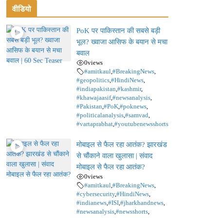
वीडियो
PoK पर पाकिस्तान की सबसे बड़ी
भूल? ख्वाजा आसिफ के बयान से मचा
बवाल
0
views
#amitkaul
,
#BreakingNews
,
#geopolitics
,
#HindiNews
,
#indiapakistan
,
#kashmir
,
#khawajaasif
,
#newsanalysis
,
#Pakistan
,
#PoK
,
#poknews
,
#politicalanalysis
,
#samvad
,
#vartaprabhat
,
#youtubenewsshorts
मोबाइल से फैल रहा आतंक? झारखंड
से चौंकाने वाला खुलासा | संवाद
मोबाइल से फैल रहा आतंक?
0
views
#amitkaul
,
#BreakingNews
,
#cybersecurity
,
#HindiNews
,
#indianews
,
#ISI
,
#jharkhandnews
,
#newsanalysis
,
#newsshorts
,