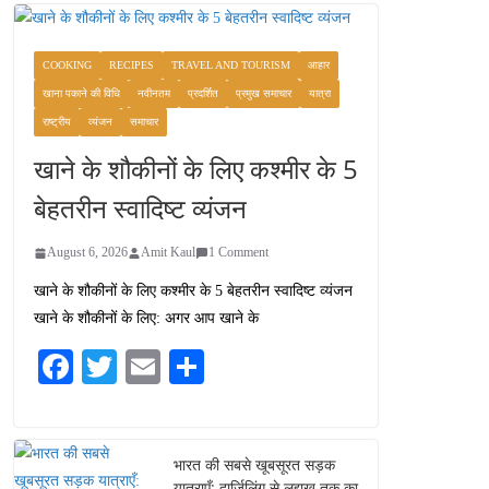
COOKING
RECIPES
TRAVEL AND TOURISM
आहार
खाना पकाने की विधि
नवीनतम
प्रदर्शित
प्रमुख समाचार
यात्रा
राष्ट्रीय
व्यंजन
समाचार
खाने के शौकीनों के लिए कश्मीर के 5
बेहतरीन स्वादिष्ट व्यंजन
August 6, 2026
Amit Kaul
1 Comment
खाने के शौकीनों के लिए कश्मीर के 5 बेहतरीन स्वादिष्ट व्यंजन
खाने के शौकीनों के लिए: अगर आप खाने के
Fa
T
E
S
ce
wi
m
ha
bo
tte
ail
re
ok
r
भारत की सबसे खूबसूरत सड़क
यात्राएँ: दार्जिलिंग से लद्दाख तक का