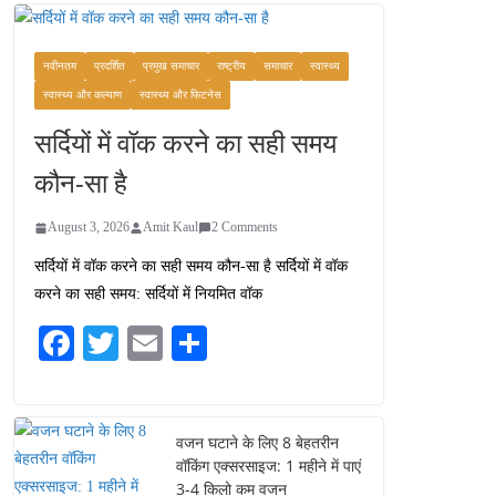
वजन घटाने के लिए 8 बेहतरीन
वॉकिंग एक्सरसाइज: 1 महीने में
पाएं 3-4 किलो कम वजन
नवीनतम
प्रदर्शित
प्रमुख समाचार
राष्ट्रीय
समाचार
स्वास्थ्य
July 31, 2026
1 Comment
स्वास्थ्य और कल्याण
स्वास्थ्य और फिटनेस
सर्दियों में वॉक करने का सही समय
रामेश्वरम यात्रा गाइड: पवित्र
तीर्थ स्थल, दर्शन स्थल और
कौन-सा है
पहुंच मार्ग
July 30, 2026
1 Comment
August 3, 2026
Amit Kaul
2 Comments
सर्दियों में वॉक करने का सही समय कौन-सा है सर्दियों में वॉक
खाने के शौकीनों के लिए
करने का सही समय: सर्दियों में नियमित वॉक
कश्मीर के 5 बेहतरीन स्वादिष्ट
व्यंजन
Fa
T
E
S
August 6, 2026
ce
wi
m
ha
1 Comment
bo
tte
ail
re
ok
r
वजन घटाने के लिए 8 बेहतरीन
वॉकिंग एक्सरसाइज: 1 महीने में पाएं
3-4 किलो कम वजन