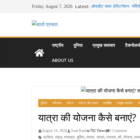
Skip
Latest:
ऑफबीट समर डेस्टिनेशन: गर्मियो
Friday, August 7, 2026
to
बेहतरीन ठंडी जगहें – भीड़ से दूर 
खाने के शौकीनों के लिए कश्मीर 
content
स्वादिष्ट व्यंजन
भारत की सबसे खूबसूरत सड़क यात्
से लद्दाख तक का सफर
उत्तर प्रदेश के चार प्रमुख पर्
राष्ट्रीय
दुनिया
प्रमुख समाचार
टैकनोलज
महल, वाराणसी, लखनऊ, प्रया
आकर्षण
ABOUT US
सर्दियों में वॉक करने का सही स
दुनिया
नवीनतम
पर्यटन
पर्यटन और यात्रा
प्रदर्शित
प्रमुख समाचार
या
यात्रा की योजना कैसे बनाएं?
August 14, 2024
Amit Kaul
702 Views
1 Comment
#ट्रैवल_गाइड
,
#फ्लाइट_बुकिंग
,
#बजट_यात्रा
,
#यात्रा_की_योजना
,
#यात