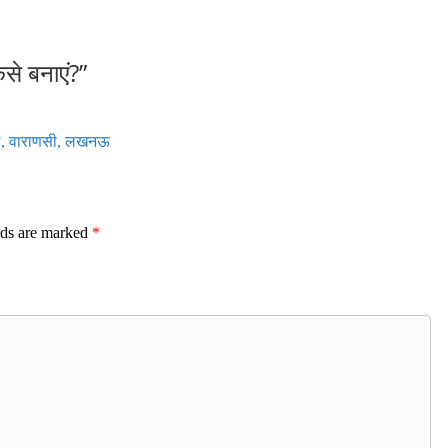
ैसे बनाएं?
”
महल, वाराणसी, लखनऊ
lds are marked
*