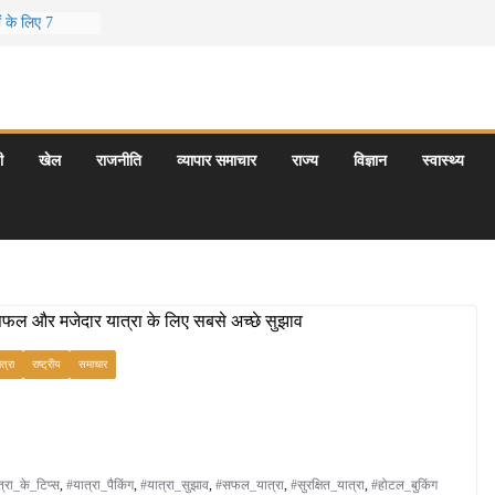
ं के लिए 7
छुट्टियां
के 5 बेहतरीन
राएँ: दार्जिलिंग
यटन स्थल: ताज
ी
खेल
राजनीति
व्यापार समाचार
राज्य
विज्ञान
स्वास्थ्य
गराज और इनके
मय कौन-सा है
त्रा
राष्ट्रीय
समाचार
्रा_के_टिप्स
,
#यात्रा_पैकिंग
,
#यात्रा_सुझाव
,
#सफल_यात्रा
,
#सुरक्षित_यात्रा
,
#होटल_बुकिंग