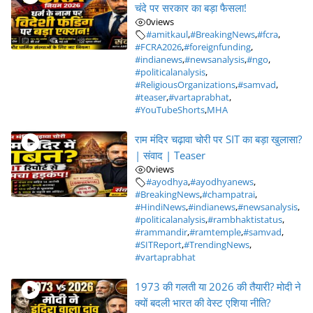
चंदे पर सरकार का बड़ा फैसला!
0
views
#amitkaul
,
#BreakingNews
,
#fcra
,
#FCRA2026
,
#foreignfunding
,
#indianews
,
#newsanalysis
,
#ngo
,
#politicalanalysis
,
#ReligiousOrganizations
,
#samvad
,
#teaser
,
#vartaprabhat
,
#YouTubeShorts
,
MHA
राम मंदिर चढ़ावा चोरी पर SIT का बड़ा खुलासा?
| संवाद | Teaser
0
views
#ayodhya
,
#ayodhyanews
,
#BreakingNews
,
#champatrai
,
#HindiNews
,
#indianews
,
#newsanalysis
,
#politicalanalysis
,
#rambhaktistatus
,
#rammandir
,
#ramtemple
,
#samvad
,
#SITReport
,
#TrendingNews
,
#vartaprabhat
1973 की गलती या 2026 की तैयारी? मोदी ने
क्यों बदली भारत की वेस्ट एशिया नीति?