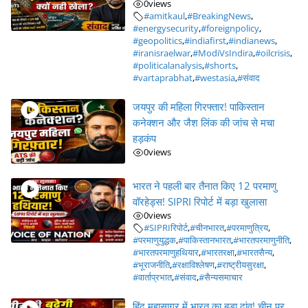
0
views
#amitkaul
,
#BreakingNews
,
#energysecurity
,
#foreignpolicy
,
#geopolitics
,
#indiafirst
,
#indianews
,
#iranisraelwar
,
#ModiVsIndira
,
#oilcrisis
,
#politicalanalysis
,
#shorts
,
#vartaprabhat
,
#westasia
,
#संवाद
जयपुर की महिला गिरफ्तार! पाकिस्तान
कनेक्शन और जैश लिंक की जांच से मचा
हड़कंप
0
views
भारत ने पहली बार तैनात किए 12 परमाणु
वॉरहेड्स! SIPRI रिपोर्ट में बड़ा खुलासा
0
views
#SIPRIरिपोर्ट
,
#चीनभारत
,
#परमाणुत्रिय
,
#परमाणुयुद्धक
,
#पाकिस्तानभारत
,
#भारतपरमाणुनीति
,
#भारतपरमाणुहथियार
,
#भारतरक्षा
,
#भारतसैन्य
,
#भूराजनीति
,
#रक्षाविश्लेषण
,
#राष्ट्रीयसुरक्षा
,
#वार्ताप्रभात
,
#संवाद
,
#सैन्यसमाचार
हिंद महासागर में भारत का बड़ा दांव! चीन पर