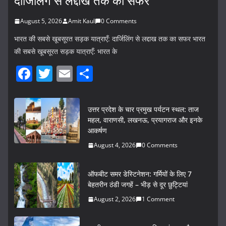
दार्जिलिंग से लद्दाख तक का सफर
August 5, 2026
Amit Kaul
0 Comments
भारत की सबसे खूबसूरत सड़क यात्राएँ: दार्जिलिंग से लद्दाख तक का सफर भारत
की सबसे खूबसूरत सड़क यात्राएँ: भारत के
F
T
E
S
a
w
m
h
c
itt
ai
ar
उत्तर प्रदेश के चार प्रमुख पर्यटन स्थल: ताज
e
er
l
e
महल, वाराणसी, लखनऊ, प्रयागराज और इनके
आकर्षण
b
August 4, 2026
0 Comments
o
o
ऑफबीट समर डेस्टिनेशन: गर्मियों के लिए 7
k
बेहतरीन ठंडी जगहें – भीड़ से दूर छुट्टियां
August 2, 2026
1 Comment