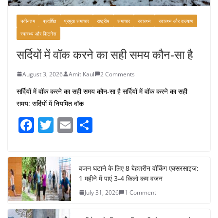
नवीनतम
प्रदर्शित
प्रमुख समाचार
राष्ट्रीय
समाचार
स्वास्थ्य
स्वास्थ्य और कल्याण
स्वास्थ्य और फिटनेस
सर्दियों में वॉक करने का सही समय कौन-सा है
August 3, 2026
Amit Kaul
2 Comments
सर्दियों में वॉक करने का सही समय कौन-सा है सर्दियों में वॉक करने का सही
समय: सर्दियों में नियमित वॉक
F
T
E
S
a
w
m
h
c
itt
ai
ar
e
er
l
e
वजन घटाने के लिए 8 बेहतरीन वॉकिंग एक्सरसाइज:
1 महीने में पाएं 3-4 किलो कम वजन
b
July 31, 2026
1 Comment
o