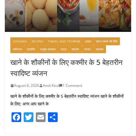
COOKING
RECIPES
TRAVEL AND TOURISM
आहार
खाना पकाने की विधि
नवीनतम
प्रदर्शित
प्रमुख समाचार
यात्रा
राष्ट्रीय
व्यंजन
समाचार
खाने के शौकीनों के लिए कश्मीर के 5 बेहतरीन
स्वादिष्ट व्यंजन
August 6, 2026
Amit Kaul
1 Comment
खाने के शौकीनों के लिए कश्मीर के 5 बेहतरीन स्वादिष्ट व्यंजन खाने के शौकीनों
के लिए: अगर आप खाने के
F
T
E
S
a
w
m
h