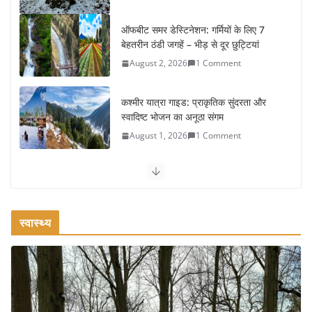
ऑफबीट समर डेस्टिनेशन: गर्मियों के लिए 7
बेहतरीन ठंडी जगहें – भीड़ से दूर छुट्टियां
August 2, 2026
1 Comment
कश्मीर यात्रा गाइड: प्राकृतिक सुंदरता और
स्वादिष्ट भोजन का अनूठा संगम
August 1, 2026
1 Comment
वजन घटाने के लिए 8 बेहतरीन वॉकिंग एक्सरसाइज: 1 महीने में पाएं 3-4
किलो कम वजन
July 31, 2026
1 Comment
स्वास्थ्य
रामेश्वरम यात्रा गाइड: पवित्र तीर्थ स्थल, दर्शन स्थल और पहुंच मार्ग
July 30, 2026
1 Comment
खाने के शौकीनों के लिए कश्मीर के 5 बेहतरीन