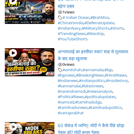
बढ़ेगा दबाव
1
views
# Indian Ocean
,
#BrahMos
,
01:55
#ChinaVsIndia
,
#DefenseUpdate
,
#IndianNavy
,
#MilitaryShorts
,
#shorts
,
#TrendingNews
,
#Warship
,
#YouTubeShorts
अन्नामलाई का इस्तीफा रुका? शाह से मुलाकात
के बाद बड़ा खुलासा
0
views
#amitshah
,
#annamalai
,
#bjp
,
#bjpnews
,
#BreakingNews
,
#HindiNews
,
#indianews
,
#indianpolitics
,
#insidestory
,
#kannamalai
,
#latestnews
,
#narendramodi
,
#newsanalysis
,
#PoliticalNews
,
#politicalupdates
,
#samvad
,
#tamilnadubjp
,
#tamilnadunews
,
#tamilnadupolitics
,
#vartaprabhat
60 सेकंड में जानिए: मोदी ने कैसे पीछे छोड़ा
नेहरू को? मोदी बनाम नेहरू