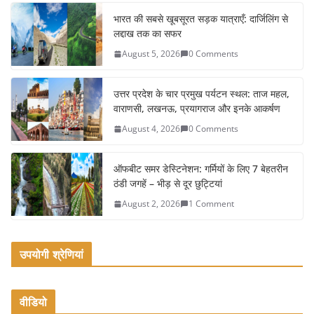
c
itt
ai
ar
e
er
l
e
भारत की सबसे खूबसूरत सड़क यात्राएँ: दार्जिलिंग से
लद्दाख तक का सफर
b
August 5, 2026
0 Comments
o
o
उत्तर प्रदेश के चार प्रमुख पर्यटन स्थल: ताज महल,
k
वाराणसी, लखनऊ, प्रयागराज और इनके आकर्षण
August 4, 2026
0 Comments
ऑफबीट समर डेस्टिनेशन: गर्मियों के लिए 7 बेहतरीन
ठंडी जगहें – भीड़ से दूर छुट्टियां
August 2, 2026
1 Comment
उपयोगी श्रेणियां
वीडियो