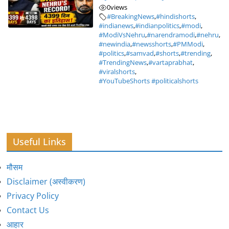
0
views
#BreakingNews
,
#hindishorts
,
#indianews
,
#indianpolitics
,
#modi
,
#ModiVsNehru
,
#narendramodi
,
#nehru
,
#newindia
,
#newsshorts
,
#PMModi
,
#politics
,
#samvad
,
#shorts
,
#trending
,
#TrendingNews
,
#vartaprabhat
,
#viralshorts
,
#YouTubeShorts #politicalshorts
Useful Links
मौसम
Disclaimer (अस्वीकरण)
Privacy Policy
Contact Us
आहार