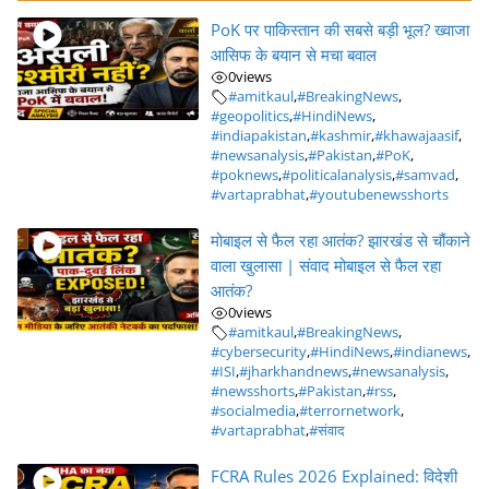
PoK पर पाकिस्तान की सबसे बड़ी भूल? ख्वाजा
आसिफ के बयान से मचा बवाल
0
views
#amitkaul
,
#BreakingNews
,
#geopolitics
,
#HindiNews
,
#indiapakistan
,
#kashmir
,
#khawajaasif
,
#newsanalysis
,
#Pakistan
,
#PoK
,
#poknews
,
#politicalanalysis
,
#samvad
,
#vartaprabhat
,
#youtubenewsshorts
मोबाइल से फैल रहा आतंक? झारखंड से चौंकाने
वाला खुलासा | संवाद मोबाइल से फैल रहा
आतंक?
0
views
#amitkaul
,
#BreakingNews
,
#cybersecurity
,
#HindiNews
,
#indianews
,
#ISI
,
#jharkhandnews
,
#newsanalysis
,
#newsshorts
,
#Pakistan
,
#rss
,
#socialmedia
,
#terrornetwork
,
#vartaprabhat
,
#संवाद
FCRA Rules 2026 Explained: विदेशी