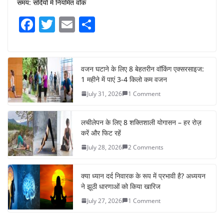
समय: सर्दियों में नियमित वॉक
F
T
E
S
a
w
m
h
c
itt
ai
ar
e
er
l
e
वजन घटाने के लिए 8 बेहतरीन वॉकिंग एक्सरसाइज:
1 महीने में पाएं 3-4 किलो कम वजन
b
July 31, 2026
1 Comment
o
o
लचीलेपन के लिए 8 शक्तिशाली योगासन – हर रोज़
k
करें और फिट रहें
July 28, 2026
2 Comments
क्या ध्यान दर्द निवारक के रूप में प्रभावी है? अध्ययन
ने झूठी धारणाओं को किया खारिज
July 27, 2026
1 Comment