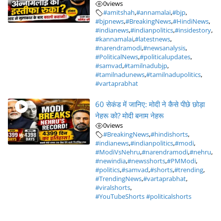
0
views
#amitshah
,
#annamalai
,
#bjp
,
#bjpnews
,
#BreakingNews
,
#HindiNews
,
#indianews
,
#indianpolitics
,
#insidestory
,
#kannamalai
,
#latestnews
,
#narendramodi
,
#newsanalysis
,
#PoliticalNews
,
#politicalupdates
,
#samvad
,
#tamilnadubjp
,
#tamilnadunews
,
#tamilnadupolitics
,
#vartaprabhat
60 सेकंड में जानिए: मोदी ने कैसे पीछे छोड़ा
नेहरू को? मोदी बनाम नेहरू
0
views
#BreakingNews
,
#hindishorts
,
#indianews
,
#indianpolitics
,
#modi
,
#ModiVsNehru
,
#narendramodi
,
#nehru
,
#newindia
,
#newsshorts
,
#PMModi
,
#politics
,
#samvad
,
#shorts
,
#trending
,
#TrendingNews
,
#vartaprabhat
,
#viralshorts
,
#YouTubeShorts #politicalshorts