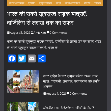
पर्यटन और यात्रा
प्रदर्शित
प्रमुख समाचार
यात्रा
यात्रा और पर्यटन
राष्ट्रीय
समाचार
भारत की सबसे खूबसूरत सड़क यात्राएँ:
दार्जिलिंग से लद्दाख तक का सफर
August 5, 2026
Amit Kaul
0 Comments
भारत की सबसे खूबसूरत सड़क यात्राएँ: दार्जिलिंग से लद्दाख तक का सफर भारत
की सबसे खूबसूरत सड़क यात्राएँ: भारत के
F
T
E
S
a
w
m
h
c
itt
ai
ar
उत्तर प्रदेश के चार प्रमुख पर्यटन स्थल: ताज
e
er
l
e
महल, वाराणसी, लखनऊ, प्रयागराज और इनके
आकर्षण
b
August 4, 2026
0 Comments
o
o
ऑफबीट समर डेस्टिनेशन: गर्मियों के लिए 7