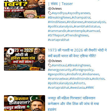
| संवाद | Teaser
0
views
#ayodhya
,
#ayodhyanews
,
#BreakingNews
,
#champatrai
,
#HindiNews
,
#indianews
,
#newsanalysis
,
#politicalanalysis
,
#rambhaktistatus
,
#rammandir
,
#ramtemple
,
#samvad
,
#SITReport
,
#TrendingNews
,
#vartaprabhat
1973 की गलती या 2026 की तैयारी? मोदी ने
क्यों बदली भारत की वेस्ट एशिया नीति?
0
views
#amitkaul
,
#BreakingNews
,
#energysecurity
,
#foreignpolicy
,
#geopolitics
,
#indiafirst
,
#indianews
,
#iranisraelwar
,
#ModiVsIndira
,
#oilcrisis
,
#politicalanalysis
,
#shorts
,
#vartaprabhat
,
#westasia
,
#संवाद
जयपुर की महिला गिरफ्तार! पाकिस्तान
कनेक्शन और जैश लिंक की जांच से मचा
हड़कंप