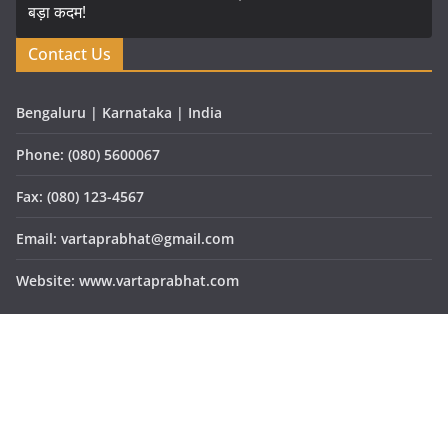
Contact Us
Bengaluru | Karnataka | India
Phone: (080) 5600067
Fax: (080) 123-4567
Email: vartaprabhat@gmail.com
Website: www.vartaprabhat.com
Copyright © 2026
वार्ता प्रभात
. All rights reserved.
Theme:
ColorMag Pro
by ThemeGrill. Powered by
WordPress
.