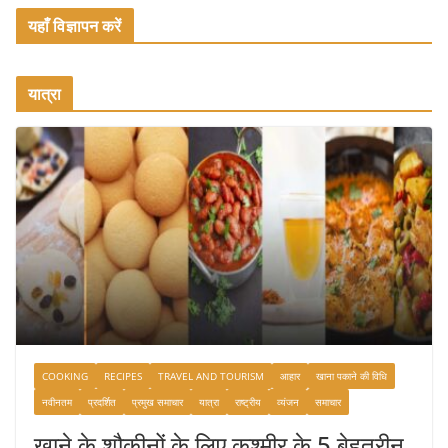
यहाँ विज्ञापन करें
यात्रा
COOKING
RECIPES
TRAVEL AND TOURISM
आहार
खाना पकाने की विधि
नवीनतम
प्रदर्शित
प्रमुख समाचार
यात्रा
राष्ट्रीय
व्यंजन
समाचार
खाने के शौकीनों के लिए कश्मीर के 5 बेहतरीन