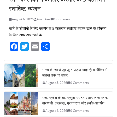
स्वादिष्ट व्यंजन
August 6, 2026
Amit Kaul
1 Comment
खाने के शौकीनों के लिए कश्मीर के 5 बेहतरीन स्वादिष्ट व्यंजन खाने के शौकीनों
के लिए: अगर आप खाने के
F
T
E
S
a
w
m
h
c
itt
ai
ar
e
er
l
e
भारत की सबसे खूबसूरत सड़क यात्राएँ: दार्जिलिंग से
लद्दाख तक का सफर
b
August 5, 2026
0 Comments
o
o
उत्तर प्रदेश के चार प्रमुख पर्यटन स्थल: ताज महल,
k
वाराणसी, लखनऊ, प्रयागराज और इनके आकर्षण
August 4, 2026
0 Comments