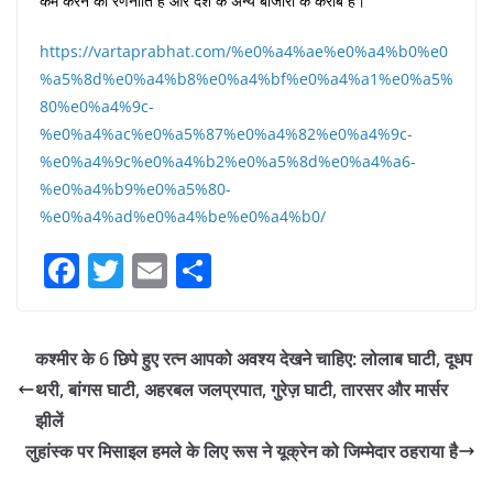
कम करने की रणनीति है और देश के अन्य बाजारों के करीब है।
https://vartaprabhat.com/%e0%a4%ae%e0%a4%b0%e0
%a5%8d%e0%a4%b8%e0%a4%bf%e0%a4%a1%e0%a5%
80%e0%a4%9c-
%e0%a4%ac%e0%a5%87%e0%a4%82%e0%a4%9c-
%e0%a4%9c%e0%a4%b2%e0%a5%8d%e0%a4%a6-
%e0%a4%b9%e0%a5%80-
%e0%a4%ad%e0%a4%be%e0%a4%b0/
F
T
E
S
a
w
m
h
c
itt
ai
ar
कश्मीर के 6 छिपे हुए रत्न आपको अवश्य देखने चाहिए: लोलाब घाटी, दूधप
e
er
l
e
थरी, बांगस घाटी, अहरबल जलप्रपात, गुरेज़ घाटी, तारसर और मार्सर
b
झीलें
o
लुहांस्क पर मिसाइल हमले के लिए रूस ने यूक्रेन को जिम्मेदार ठहराया है
o