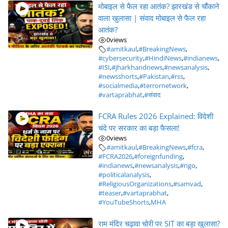
मोबाइल से फैल रहा आतंक? झारखंड से चौंकाने
वाला खुलासा | संवाद मोबाइल से फैल रहा
आतंक?
0
views
#amitkaul
,
#BreakingNews
,
#cybersecurity
,
#HindiNews
,
#indianews
,
#ISI
,
#jharkhandnews
,
#newsanalysis
,
#newsshorts
,
#Pakistan
,
#rss
,
#socialmedia
,
#terrornetwork
,
#vartaprabhat
,
#संवाद
FCRA Rules 2026 Explained: विदेशी
चंदे पर सरकार का बड़ा फैसला!
0
views
#amitkaul
,
#BreakingNews
,
#fcra
,
#FCRA2026
,
#foreignfunding
,
#indianews
,
#newsanalysis
,
#ngo
,
#politicalanalysis
,
#ReligiousOrganizations
,
#samvad
,
#teaser
,
#vartaprabhat
,
#YouTubeShorts
,
MHA
राम मंदिर चढ़ावा चोरी पर SIT का बड़ा खुलासा?