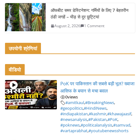
ऑफबीट समर डेस्टिनेशन: गर्मियों के लिए 7 बेहतरीन
ठंडी जगहें – भीड़ से दूर छुट्टियां
August 2, 2026
1 Comment
उपयोगी श्रेणियां
वीडियो
PoK पर पाकिस्तान की सबसे बड़ी भूल? ख्वाजा
आसिफ के बयान से मचा बवाल
0
views
#amitkaul
,
#BreakingNews
,
#geopolitics
,
#HindiNews
,
#indiapakistan
,
#kashmir
,
#khawajaasif
,
#newsanalysis
,
#Pakistan
,
#PoK
,
#poknews
,
#politicalanalysis
,
#samvad
,
#vartaprabhat
,
#youtubenewsshorts