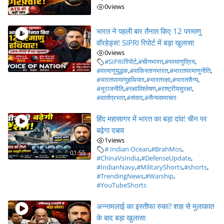
0
views
भारत ने पहली बार तैनात किए 12 परमाणु
वॉरहेड्स! SIPRI रिपोर्ट में बड़ा खुलासा
0
views
#SIPRIरिपोर्ट
,
#चीनभारत
,
#परमाणुत्रिय
,
#परमाणुयुद्धक
,
#पाकिस्तानभारत
,
#भारतपरमाणुनीति
,
#भारतपरमाणुहथियार
,
#भारतरक्षा
,
#भारतसैन्य
,
#भूराजनीति
,
#रक्षाविश्लेषण
,
#राष्ट्रीयसुरक्षा
,
#वार्ताप्रभात
,
#संवाद
,
#सैन्यसमाचार
हिंद महासागर में भारत का बड़ा दांव! चीन पर
बढ़ेगा दबाव
1
views
# Indian Ocean
,
#BrahMos
,
01:55
#ChinaVsIndia
,
#DefenseUpdate
,
#IndianNavy
,
#MilitaryShorts
,
#shorts
,
#TrendingNews
,
#Warship
,
#YouTubeShorts
अन्नामलाई का इस्तीफा रुका? शाह से मुलाकात
के बाद बड़ा खुलासा