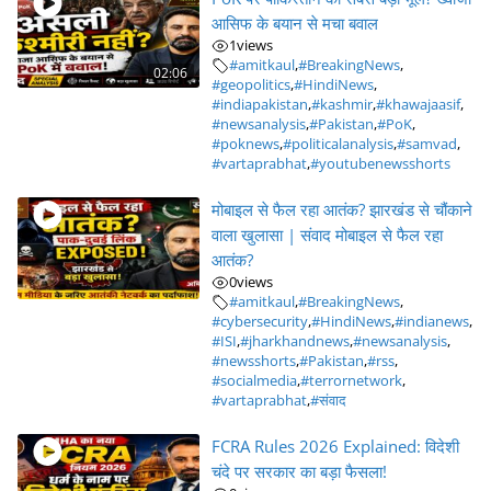
आसिफ के बयान से मचा बवाल
1
views
#amitkaul
,
#BreakingNews
,
02:06
#geopolitics
,
#HindiNews
,
#indiapakistan
,
#kashmir
,
#khawajaasif
,
#newsanalysis
,
#Pakistan
,
#PoK
,
#poknews
,
#politicalanalysis
,
#samvad
,
#vartaprabhat
,
#youtubenewsshorts
मोबाइल से फैल रहा आतंक? झारखंड से चौंकाने
वाला खुलासा | संवाद मोबाइल से फैल रहा
आतंक?
0
views
#amitkaul
,
#BreakingNews
,
#cybersecurity
,
#HindiNews
,
#indianews
,
#ISI
,
#jharkhandnews
,
#newsanalysis
,
#newsshorts
,
#Pakistan
,
#rss
,
#socialmedia
,
#terrornetwork
,
#vartaprabhat
,
#संवाद
FCRA Rules 2026 Explained: विदेशी
चंदे पर सरकार का बड़ा फैसला!