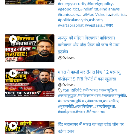
#energysecurity
,
#foreignpolicy
,
#geopolitics
,
#indiafirst
,
#indianews
,
#iranisraelwar
,
#ModiVsIndira
,
#oilcrisis
,
#politicalanalysis
,
#shorts
,
#vartaprabhat
,
#westasia
,
#संवाद
जयपुर की महिला गिरफ्तार! पाकिस्तान
कनेक्शन और जैश लिंक की जांच से मचा
हड़कंप
0
views
भारत ने पहली बार तैनात किए 12 परमाणु
वॉरहेड्स! SIPRI रिपोर्ट में बड़ा खुलासा
0
views
#SIPRIरिपोर्ट
,
#चीनभारत
,
#परमाणुत्रिय
,
#परमाणुयुद्धक
,
#पाकिस्तानभारत
,
#भारतपरमाणुनीति
,
#भारतपरमाणुहथियार
,
#भारतरक्षा
,
#भारतसैन्य
,
#भूराजनीति
,
#रक्षाविश्लेषण
,
#राष्ट्रीयसुरक्षा
,
#वार्ताप्रभात
,
#संवाद
,
#सैन्यसमाचार
हिंद महासागर में भारत का बड़ा दांव! चीन पर
बढ़ेगा दबाव