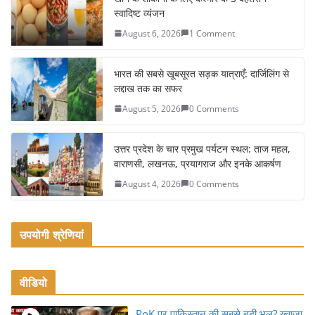
e
er
l
e
स्वादिष्ट व्यंजन
b
August 6, 2026
1 Comment
o
o
भारत की सबसे खूबसूरत सड़क यात्राएँ: दार्जिलिंग से
k
लद्दाख तक का सफर
August 5, 2026
0 Comments
उत्तर प्रदेश के चार प्रमुख पर्यटन स्थल: ताज महल,
वाराणसी, लखनऊ, प्रयागराज और इनके आकर्षण
August 4, 2026
0 Comments
उपयोगी श्रेणियां
वीडियो
PoK पर पाकिस्तान की सबसे बड़ी भूल? ख्वाजा