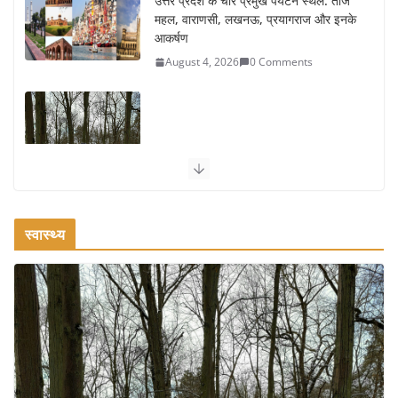
उत्तर प्रदेश के चार प्रमुख पर्यटन स्थल: ताज
महल, वाराणसी, लखनऊ, प्रयागराज और इनके
आकर्षण
August 4, 2026
0 Comments
सर्दियों में वॉक करने का सही समय कौन-सा है
August 3, 2026
2 Comments
स्वास्थ्य
ऑफबीट समर डेस्टिनेशन: गर्मियों के लिए 7
बेहतरीन ठंडी जगहें – भीड़ से दूर छुट्टियां
August 2, 2026
1 Comment
भारत में दर्शनीय 10 सबसे प्रसिद्ध मंदिर:
आस्था, इतिहास और वास्तुकला के अद्भुत
प्रतीक