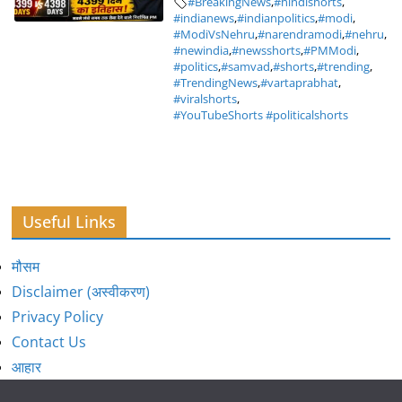
#BreakingNews
,
#hindishorts
,
#indianews
,
#indianpolitics
,
#modi
,
#ModiVsNehru
,
#narendramodi
,
#nehru
,
#newindia
,
#newsshorts
,
#PMModi
,
#politics
,
#samvad
,
#shorts
,
#trending
,
#TrendingNews
,
#vartaprabhat
,
#viralshorts
,
#YouTubeShorts #politicalshorts
Useful Links
मौसम
Disclaimer (अस्वीकरण)
Privacy Policy
Contact Us
आहार