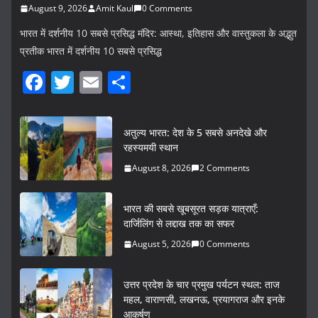
August 9, 2026
Amit Kaul
0 Comments
भारत में दर्शनीय 10 सबसे प्रसिद्ध मंदिर: आस्था, इतिहास और वास्तुकला के अद्भुत
प्रतीक भारत में दर्शनीय 10 सबसे प्रसिद्ध
F
T
E
S
a
w
m
h
c
itt
ai
ar
अतुल्य भारत: देश के 5 सबसे अनदेखे और
e
er
l
e
रहस्यमयी स्थान
b
August 8, 2026
2 Comments
o
भारत की सबसे खूबसूरत सड़क यात्राएँ:
o
दार्जिलिंग से लद्दाख तक का सफर
k
August 5, 2026
0 Comments
उत्तर प्रदेश के चार प्रमुख पर्यटन स्थल: ताज
महल, वाराणसी, लखनऊ, प्रयागराज और इनके
आकर्षण