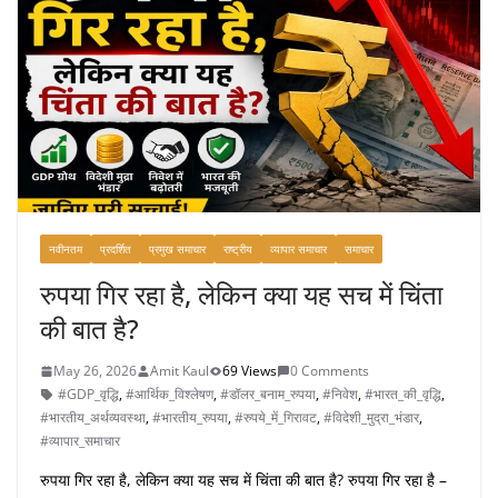
नवीनतम
प्रदर्शित
प्रमुख समाचार
राष्ट्रीय
व्यापार समाचार
समाचार
रुपया गिर रहा है, लेकिन क्या यह सच में चिंता
की बात है?
May 26, 2026
Amit Kaul
69 Views
0 Comments
#GDP_वृद्धि
,
#आर्थिक_विश्लेषण
,
#डॉलर_बनाम_रुपया
,
#निवेश
,
#भारत_की_वृद्धि
,
#भारतीय_अर्थव्यवस्था
,
#भारतीय_रुपया
,
#रुपये_में_गिरावट
,
#विदेशी_मुद्रा_भंडार
,
#व्यापार_समाचार
रुपया गिर रहा है, लेकिन क्या यह सच में चिंता की बात है? रुपया गिर रहा है –