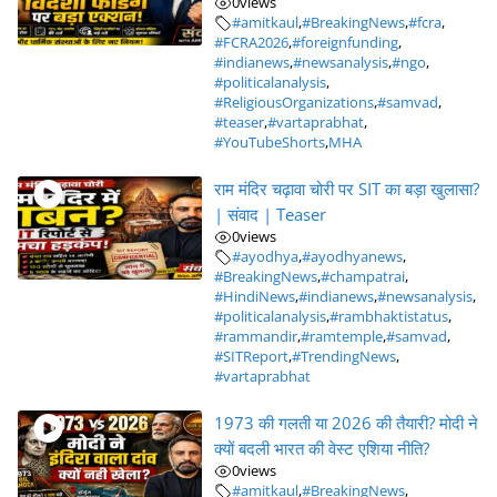
0
views
#amitkaul
,
#BreakingNews
,
#fcra
,
#FCRA2026
,
#foreignfunding
,
#indianews
,
#newsanalysis
,
#ngo
,
#politicalanalysis
,
#ReligiousOrganizations
,
#samvad
,
#teaser
,
#vartaprabhat
,
#YouTubeShorts
,
MHA
राम मंदिर चढ़ावा चोरी पर SIT का बड़ा खुलासा?
| संवाद | Teaser
0
views
#ayodhya
,
#ayodhyanews
,
#BreakingNews
,
#champatrai
,
#HindiNews
,
#indianews
,
#newsanalysis
,
#politicalanalysis
,
#rambhaktistatus
,
#rammandir
,
#ramtemple
,
#samvad
,
#SITReport
,
#TrendingNews
,
#vartaprabhat
1973 की गलती या 2026 की तैयारी? मोदी ने
क्यों बदली भारत की वेस्ट एशिया नीति?
0
views
#amitkaul
,
#BreakingNews
,