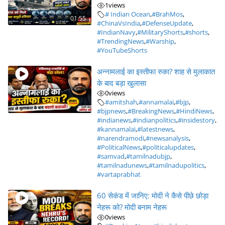
1
views
# Indian Ocean
,
#BrahMos
,
01:55
#ChinaVsIndia
,
#DefenseUpdate
,
#IndianNavy
,
#MilitaryShorts
,
#shorts
,
#TrendingNews
,
#Warship
,
#YouTubeShorts
अन्नामलाई का इस्तीफा रुका? शाह से मुलाकात
के बाद बड़ा खुलासा
0
views
#amitshah
,
#annamalai
,
#bjp
,
#bjpnews
,
#BreakingNews
,
#HindiNews
,
#indianews
,
#indianpolitics
,
#insidestory
,
#kannamalai
,
#latestnews
,
#narendramodi
,
#newsanalysis
,
#PoliticalNews
,
#politicalupdates
,
#samvad
,
#tamilnadubjp
,
#tamilnadunews
,
#tamilnadupolitics
,
#vartaprabhat
60 सेकंड में जानिए: मोदी ने कैसे पीछे छोड़ा
नेहरू को? मोदी बनाम नेहरू
0
views