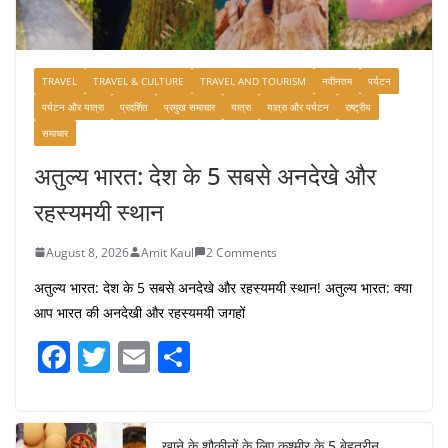
TRAVEL
TRAVEL & CULTURE
TRAVEL AND TOURISM
नवीनतम
पर्यटन
पर्यटन और यात्रा
प्रदर्शित
प्रमुख समाचार
यात्रा
यात्रा और पर्यटन
राष्ट्रीय
समाचार
अतुल्य भारत: देश के 5 सबसे अनदेखे और
रहस्यमयी स्थान
August 8, 2026
Amit Kaul
2 Comments
अतुल्य भारत: देश के 5 सबसे अनदेखे और रहस्यमयी स्थान! अतुल्य भारत: क्या
आप भारत की अनदेखी और रहस्यमयी जगहों
F
T
E
S
a
w
m
h
c
itt
ai
ar
खाने के शौकीनों के लिए कश्मीर के 5 बेहतरीन