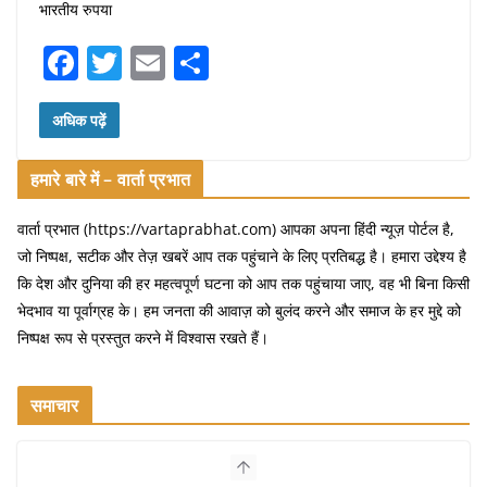
भारतीय रुपया
F
T
E
S
a
w
m
h
c
itt
ai
ar
अधिक पढ़ें
e
er
l
e
हमारे बारे में – वार्ता प्रभात
b
o
वार्ता प्रभात (https://vartaprabhat.com) आपका अपना हिंदी न्यूज़ पोर्टल है,
जो निष्पक्ष, सटीक और तेज़ खबरें आप तक पहुंचाने के लिए प्रतिबद्ध है। हमारा उद्देश्य है
o
कि देश और दुनिया की हर महत्वपूर्ण घटना को आप तक पहुंचाया जाए, वह भी बिना किसी
k
भेदभाव या पूर्वाग्रह के। हम जनता की आवाज़ को बुलंद करने और समाज के हर मुद्दे को
निष्पक्ष रूप से प्रस्तुत करने में विश्वास रखते हैं।
समाचार