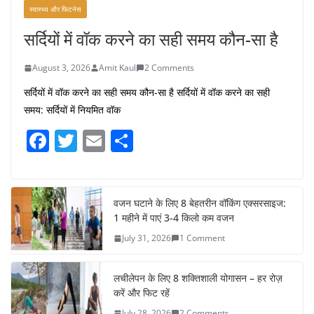
स्वास्थ्य और फिटनेस
सर्दियों में वॉक करने का सही समय कौन-सा है
August 3, 2026
Amit Kaul
2 Comments
सर्दियों में वॉक करने का सही समय कौन-सा है सर्दियों में वॉक करने का सही
समय: सर्दियों में नियमित वॉक
F
T
E
S
a
w
m
h
c
itt
ai
ar
e
er
l
e
वजन घटाने के लिए 8 बेहतरीन वॉकिंग एक्सरसाइज:
1 महीने में पाएं 3-4 किलो कम वजन
b
July 31, 2026
1 Comment
o
o
लचीलेपन के लिए 8 शक्तिशाली योगासन – हर रोज़
k
करें और फिट रहें
July 28, 2026
2 Comments