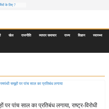
ियों के लिए 7
दूर छुट्टियां
ीर के 5 बेहतरीन
ात्राएँ: दार्जिलिंग
पर्यटन स्थल: ताज
ी
खेल
राजनीति
व्यापार समाचार
राज्य
विज्ञान
स्वास्थ्य
रयागराज और इनके
ी समय कौन-सा है
ों पर पांच साल का प्रतिबंध लगाया, राष्ट्र-विरोधी