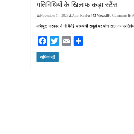
गतिविधियों के खिलाफ कड़ा स्टैंस
November 14, 2023
Amit Kaul
443 Views
0 Comments
#
मणिपुर: सरकार ने नौ मैतेई चरमपंथी समूहों पर पांच साल का प्रतिबंध
Fa
T
E
S
ce
wi
m
ha
अधिक पढ़ें
bo
tte
ail
re
ok
r