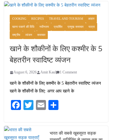
COOKING
RECIPES
TRAVEL AND TOURISM
आहार
खाना पकाने की विधि
नवीनतम
प्रदर्शित
प्रमुख समाचार
यात्रा
राष्ट्रीय
व्यंजन
समाचार
खाने के शौकीनों के लिए कश्मीर के 5
बेहतरीन स्वादिष्ट व्यंजन
August 6, 2026
Amit Kaul
1 Comment
खाने के शौकीनों के लिए कश्मीर के 5 बेहतरीन स्वादिष्ट व्यंजन
खाने के शौकीनों के लिए: अगर आप खाने के
Fa
T
E
S
ce
wi
m
ha
bo
tte
ail
re
ok
r
भारत की सबसे खूबसूरत सड़क
यात्राएँ: दार्जिलिंग से लद्दाख तक का