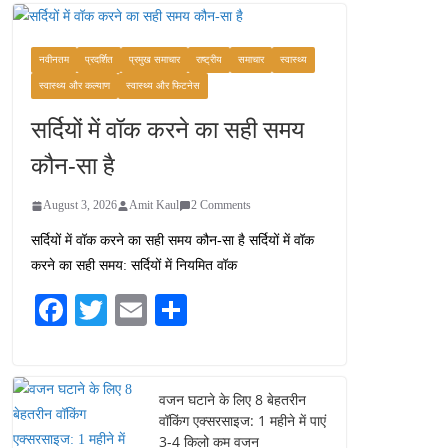
वजन घटाने के लिए 8 बेहतरीन
वॉकिंग एक्सरसाइज: 1 महीने में
पाएं 3-4 किलो कम वजन
नवीनतम
प्रदर्शित
प्रमुख समाचार
राष्ट्रीय
समाचार
स्वास्थ्य
July 31, 2026
1 Comment
स्वास्थ्य और कल्याण
स्वास्थ्य और फिटनेस
सर्दियों में वॉक करने का सही समय
रामेश्वरम यात्रा गाइड: पवित्र
तीर्थ स्थल, दर्शन स्थल और
कौन-सा है
पहुंच मार्ग
July 30, 2026
1 Comment
August 3, 2026
Amit Kaul
2 Comments
सर्दियों में वॉक करने का सही समय कौन-सा है सर्दियों में वॉक
खाने के शौकीनों के लिए
करने का सही समय: सर्दियों में नियमित वॉक
कश्मीर के 5 बेहतरीन स्वादिष्ट
व्यंजन
Fa
T
E
S
August 6, 2026
ce
wi
m
ha
1 Comment
bo
tte
ail
re
ok
r
वजन घटाने के लिए 8 बेहतरीन
वॉकिंग एक्सरसाइज: 1 महीने में पाएं
3-4 किलो कम वजन