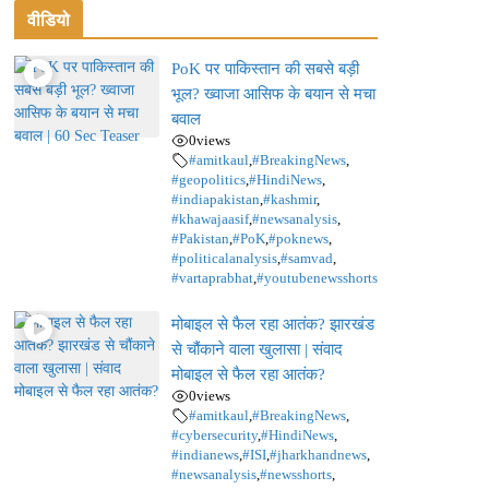
वीडियो
PoK पर पाकिस्तान की सबसे बड़ी
भूल? ख्वाजा आसिफ के बयान से मचा
बवाल
0
views
#amitkaul
,
#BreakingNews
,
#geopolitics
,
#HindiNews
,
#indiapakistan
,
#kashmir
,
#khawajaasif
,
#newsanalysis
,
#Pakistan
,
#PoK
,
#poknews
,
#politicalanalysis
,
#samvad
,
#vartaprabhat
,
#youtubenewsshorts
मोबाइल से फैल रहा आतंक? झारखंड
से चौंकाने वाला खुलासा | संवाद
मोबाइल से फैल रहा आतंक?
0
views
#amitkaul
,
#BreakingNews
,
#cybersecurity
,
#HindiNews
,
#indianews
,
#ISI
,
#jharkhandnews
,
#newsanalysis
,
#newsshorts
,