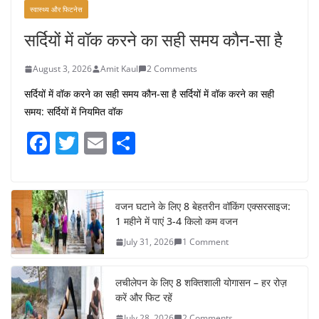
स्वास्थ्य और फिटनेस
सर्दियों में वॉक करने का सही समय कौन-सा है
August 3, 2026
Amit Kaul
2 Comments
सर्दियों में वॉक करने का सही समय कौन-सा है सर्दियों में वॉक करने का सही
समय: सर्दियों में नियमित वॉक
F
T
E
S
a
w
m
h
c
itt
ai
ar
e
er
l
e
वजन घटाने के लिए 8 बेहतरीन वॉकिंग एक्सरसाइज:
1 महीने में पाएं 3-4 किलो कम वजन
b
July 31, 2026
1 Comment
o
o
लचीलेपन के लिए 8 शक्तिशाली योगासन – हर रोज़
k
करें और फिट रहें
July 28, 2026
2 Comments