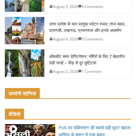
b
August 5, 2026
0 Comments
o
o
उत्तर प्रदेश के चार प्रमुख पर्यटन स्थल: ताज महल,
k
वाराणसी, लखनऊ, प्रयागराज और इनके आकर्षण
August 4, 2026
0 Comments
ऑफबीट समर डेस्टिनेशन: गर्मियों के लिए 7 बेहतरीन
ठंडी जगहें – भीड़ से दूर छुट्टियां
August 2, 2026
1 Comment
उपयोगी श्रेणियां
वीडियो
PoK पर पाकिस्तान की सबसे बड़ी भूल? ख्वाजा
आसिफ के बयान से मचा बवाल