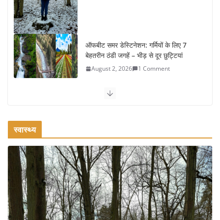
ऑफबीट समर डेस्टिनेशन: गर्मियों के लिए 7
बेहतरीन ठंडी जगहें – भीड़ से दूर छुट्टियां
August 2, 2026
1 Comment
कश्मीर यात्रा गाइड: प्राकृतिक सुंदरता और
स्वादिष्ट भोजन का अनूठा संगम
August 1, 2026
1 Comment
स्वास्थ्य
वजन घटाने के लिए 8 बेहतरीन वॉकिंग
एक्सरसाइज: 1 महीने में पाएं 3-4 किलो कम
वजन
July 31, 2026
1 Comment
16 ज़रूरी कीबोर्ड शॉर्टकट्स जो आपकी
उत्पादकता को दोगुना कर देंगे