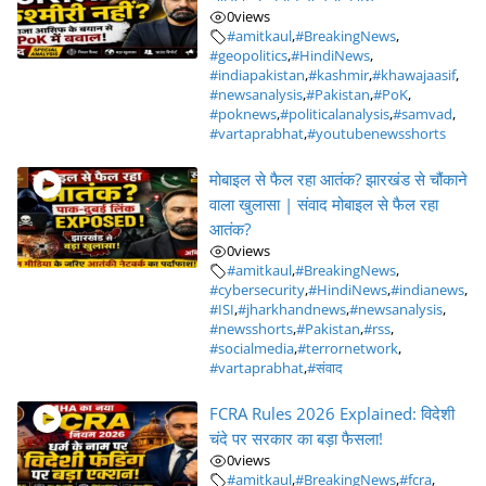
0
views
#amitkaul
,
#BreakingNews
,
#geopolitics
,
#HindiNews
,
#indiapakistan
,
#kashmir
,
#khawajaasif
,
#newsanalysis
,
#Pakistan
,
#PoK
,
#poknews
,
#politicalanalysis
,
#samvad
,
#vartaprabhat
,
#youtubenewsshorts
मोबाइल से फैल रहा आतंक? झारखंड से चौंकाने
वाला खुलासा | संवाद मोबाइल से फैल रहा
आतंक?
0
views
#amitkaul
,
#BreakingNews
,
#cybersecurity
,
#HindiNews
,
#indianews
,
#ISI
,
#jharkhandnews
,
#newsanalysis
,
#newsshorts
,
#Pakistan
,
#rss
,
#socialmedia
,
#terrornetwork
,
#vartaprabhat
,
#संवाद
FCRA Rules 2026 Explained: विदेशी
चंदे पर सरकार का बड़ा फैसला!
0
views
#amitkaul
,
#BreakingNews
,
#fcra
,