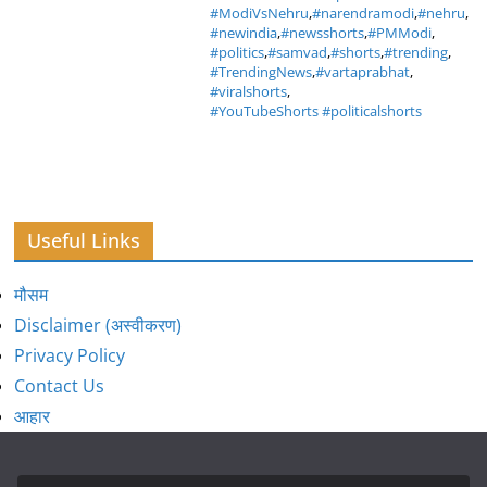
#ModiVsNehru
,
#narendramodi
,
#nehru
,
#newindia
,
#newsshorts
,
#PMModi
,
#politics
,
#samvad
,
#shorts
,
#trending
,
#TrendingNews
,
#vartaprabhat
,
#viralshorts
,
#YouTubeShorts #politicalshorts
Useful Links
मौसम
Disclaimer (अस्वीकरण)
Privacy Policy
Contact Us
आहार