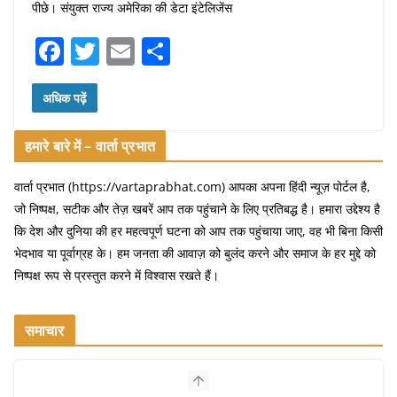
पीछे। संयुक्त राज्य अमेरिका की डेटा इंटेलिजेंस
F
T
E
S
a
w
m
h
c
itt
ai
ar
अधिक पढ़ें
e
er
l
e
हमारे बारे में – वार्ता प्रभात
b
o
वार्ता प्रभात (https://vartaprabhat.com) आपका अपना हिंदी न्यूज़ पोर्टल है,
जो निष्पक्ष, सटीक और तेज़ खबरें आप तक पहुंचाने के लिए प्रतिबद्ध है। हमारा उद्देश्य है
o
कि देश और दुनिया की हर महत्वपूर्ण घटना को आप तक पहुंचाया जाए, वह भी बिना किसी
k
भेदभाव या पूर्वाग्रह के। हम जनता की आवाज़ को बुलंद करने और समाज के हर मुद्दे को
निष्पक्ष रूप से प्रस्तुत करने में विश्वास रखते हैं।
समाचार