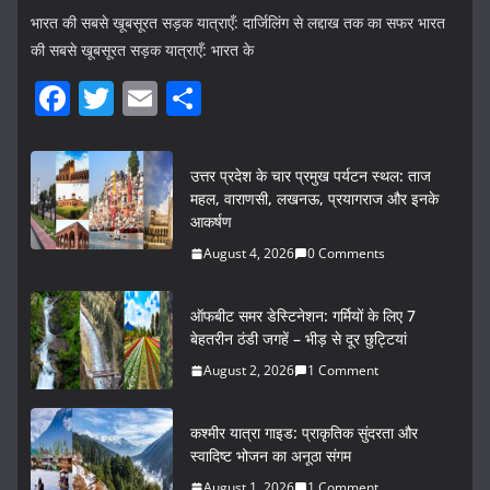
भारत की सबसे खूबसूरत सड़क यात्राएँ: दार्जिलिंग से लद्दाख तक का सफर भारत
की सबसे खूबसूरत सड़क यात्राएँ: भारत के
F
T
E
S
a
w
m
h
c
itt
ai
ar
उत्तर प्रदेश के चार प्रमुख पर्यटन स्थल: ताज
e
er
l
e
महल, वाराणसी, लखनऊ, प्रयागराज और इनके
आकर्षण
b
August 4, 2026
0 Comments
o
o
ऑफबीट समर डेस्टिनेशन: गर्मियों के लिए 7
k
बेहतरीन ठंडी जगहें – भीड़ से दूर छुट्टियां
August 2, 2026
1 Comment
कश्मीर यात्रा गाइड: प्राकृतिक सुंदरता और
स्वादिष्ट भोजन का अनूठा संगम
August 1, 2026
1 Comment