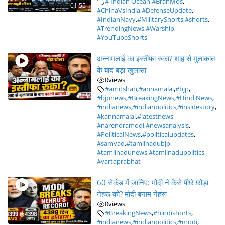
# Indian Ocean
,
#BrahMos
,
01:55
#ChinaVsIndia
,
#DefenseUpdate
,
#IndianNavy
,
#MilitaryShorts
,
#shorts
,
#TrendingNews
,
#Warship
,
#YouTubeShorts
अन्नामलाई का इस्तीफा रुका? शाह से मुलाकात
के बाद बड़ा खुलासा
0
views
#amitshah
,
#annamalai
,
#bjp
,
#bjpnews
,
#BreakingNews
,
#HindiNews
,
#indianews
,
#indianpolitics
,
#insidestory
,
#kannamalai
,
#latestnews
,
#narendramodi
,
#newsanalysis
,
#PoliticalNews
,
#politicalupdates
,
#samvad
,
#tamilnadubjp
,
#tamilnadunews
,
#tamilnadupolitics
,
#vartaprabhat
60 सेकंड में जानिए: मोदी ने कैसे पीछे छोड़ा
नेहरू को? मोदी बनाम नेहरू
0
views
#BreakingNews
,
#hindishorts
,
#indianews
,
#indianpolitics
,
#modi
,