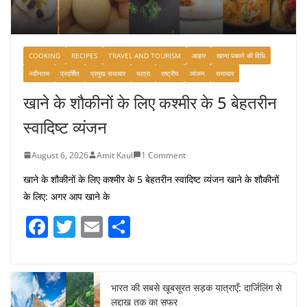
COOKING
RECIPES
TRAVEL AND TOURISM
आहार
खाना पकाने की विधि
नवीनतम
प्रदर्शित
प्रमुख समाचार
यात्रा
राष्ट्रीय
व्यंजन
समाचार
खाने के शौकीनों के लिए कश्मीर के 5 बेहतरीन
स्वादिष्ट व्यंजन
August 6, 2026
Amit Kaul
1 Comment
खाने के शौकीनों के लिए कश्मीर के 5 बेहतरीन स्वादिष्ट व्यंजन खाने के शौकीनों
के लिए: अगर आप खाने के
F
T
E
S
a
w
m
h
c
itt
ai
ar
e
er
l
e
भारत की सबसे खूबसूरत सड़क यात्राएँ: दार्जिलिंग से
लद्दाख तक का सफर