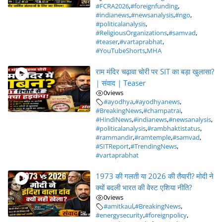
#FCRA2026
,
#foreignfunding
,
#indianews
,
#newsanalysis
,
#ngo
,
#politicalanalysis
,
#ReligiousOrganizations
,
#samvad
,
#teaser
,
#vartaprabhat
,
#YouTubeShorts
,
MHA
राम मंदिर चढ़ावा चोरी पर SIT का बड़ा खुलासा?
| संवाद | Teaser
0
views
#ayodhya
,
#ayodhyanews
,
#BreakingNews
,
#champatrai
,
#HindiNews
,
#indianews
,
#newsanalysis
,
#politicalanalysis
,
#rambhaktistatus
,
#rammandir
,
#ramtemple
,
#samvad
,
#SITReport
,
#TrendingNews
,
#vartaprabhat
1973 की गलती या 2026 की तैयारी? मोदी ने
क्यों बदली भारत की वेस्ट एशिया नीति?
0
views
#amitkaul
,
#BreakingNews
,
#energysecurity
,
#foreignpolicy
,