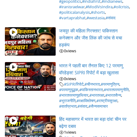
#geopolitics
,
#indiafirst
,
#indianews
,
#iranisraelwar
,
#ModiVsIndira
,
#oilcrisis
,
#politicalanalysis
,
#shorts
,
#vartaprabhat
,
#westasia
,
#संवाद
जयपुर की महिला गिरफ्तार! पाकिस्तान
कनेक्शन और जैश लिंक की जांच से मचा
हड़कंप
0
views
भारत ने पहली बार तैनात किए 12 परमाणु
वॉरहेड्स! SIPRI रिपोर्ट में बड़ा खुलासा
0
views
#SIPRIरिपोर्ट
,
#चीनभारत
,
#परमाणुत्रिय
,
#परमाणुयुद्धक
,
#पाकिस्तानभारत
,
#भारतपरमाणुनीति
,
#भारतपरमाणुहथियार
,
#भारतरक्षा
,
#भारतसैन्य
,
#भूराजनीति
,
#रक्षाविश्लेषण
,
#राष्ट्रीयसुरक्षा
,
#वार्ताप्रभात
,
#संवाद
,
#सैन्यसमाचार
हिंद महासागर में भारत का बड़ा दांव! चीन पर
बढ़ेगा दबाव
1
views