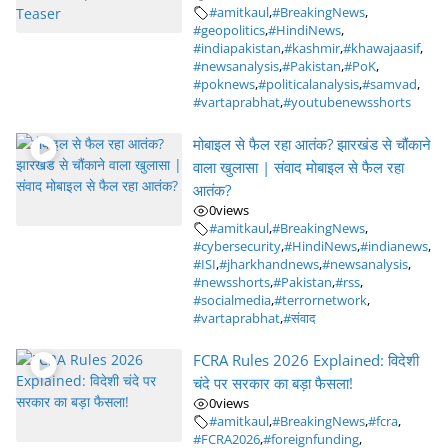
#amitkaul
,
#BreakingNews
,
#geopolitics
,
#HindiNews
,
#indiapakistan
,
#kashmir
,
#khawajaasif
,
#newsanalysis
,
#Pakistan
,
#PoK
,
#poknews
,
#politicalanalysis
,
#samvad
,
#vartaprabhat
,
#youtubenewsshorts
मोबाइल से फैल रहा आतंक? झारखंड से चौंकाने
वाला खुलासा | संवाद मोबाइल से फैल रहा
आतंक?
0
views
#amitkaul
,
#BreakingNews
,
#cybersecurity
,
#HindiNews
,
#indianews
,
#ISI
,
#jharkhandnews
,
#newsanalysis
,
#newsshorts
,
#Pakistan
,
#rss
,
#socialmedia
,
#terrornetwork
,
#vartaprabhat
,
#संवाद
FCRA Rules 2026 Explained: विदेशी
चंदे पर सरकार का बड़ा फैसला!
0
views
#amitkaul
,
#BreakingNews
,
#fcra
,
#FCRA2026
,
#foreignfunding
,