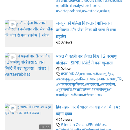
#iranisraelwar
,
#ModiVsIndira
,
#oilcrisis
,
#politicalanalysis
,
#shorts
,
#vartaprabhat
,
#westasia
,
#संवाद
जयपुर की महिला गिरफ्तार! पाकिस्तान
कनेक्शन और जैश लिंक की जांच से मचा
हड़कंप
0
views
भारत ने पहली बार तैनात किए 12 परमाणु
वॉरहेड्स! SIPRI रिपोर्ट में बड़ा खुलासा
0
views
#SIPRIरिपोर्ट
,
#चीनभारत
,
#परमाणुत्रिय
,
#परमाणुयुद्धक
,
#पाकिस्तानभारत
,
#भारतपरमाणुनीति
,
#भारतपरमाणुहथियार
,
#भारतरक्षा
,
#भारतसैन्य
,
#भूराजनीति
,
#रक्षाविश्लेषण
,
#राष्ट्रीयसुरक्षा
,
#वार्ताप्रभात
,
#संवाद
,
#सैन्यसमाचार
हिंद महासागर में भारत का बड़ा दांव! चीन पर
बढ़ेगा दबाव
1
views
# Indian Ocean
,
#BrahMos
,
01:55
#ChinaVsIndia
,
#DefenseUpdate
,