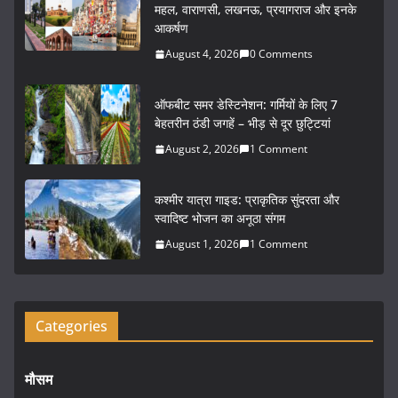
e
er
l
e
महल, वाराणसी, लखनऊ, प्रयागराज और इनके
आकर्षण
b
August 4, 2026
0 Comments
o
o
ऑफबीट समर डेस्टिनेशन: गर्मियों के लिए 7
k
बेहतरीन ठंडी जगहें – भीड़ से दूर छुट्टियां
August 2, 2026
1 Comment
कश्मीर यात्रा गाइड: प्राकृतिक सुंदरता और
स्वादिष्ट भोजन का अनूठा संगम
August 1, 2026
1 Comment
Categories
मौसम