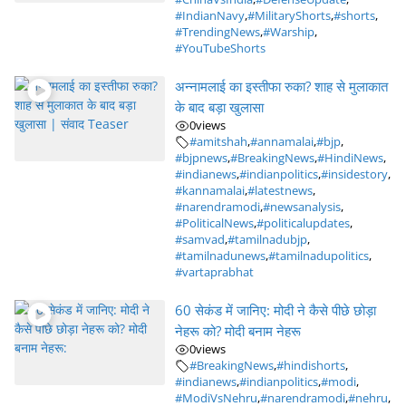
#IndianNavy
,
#MilitaryShorts
,
#shorts
,
#TrendingNews
,
#Warship
,
#YouTubeShorts
अन्नामलाई का इस्तीफा रुका? शाह से मुलाकात
के बाद बड़ा खुलासा
0
views
#amitshah
,
#annamalai
,
#bjp
,
#bjpnews
,
#BreakingNews
,
#HindiNews
,
#indianews
,
#indianpolitics
,
#insidestory
,
#kannamalai
,
#latestnews
,
#narendramodi
,
#newsanalysis
,
#PoliticalNews
,
#politicalupdates
,
#samvad
,
#tamilnadubjp
,
#tamilnadunews
,
#tamilnadupolitics
,
#vartaprabhat
60 सेकंड में जानिए: मोदी ने कैसे पीछे छोड़ा
नेहरू को? मोदी बनाम नेहरू
0
views
#BreakingNews
,
#hindishorts
,
#indianews
,
#indianpolitics
,
#modi
,
#ModiVsNehru
,
#narendramodi
,
#nehru
,