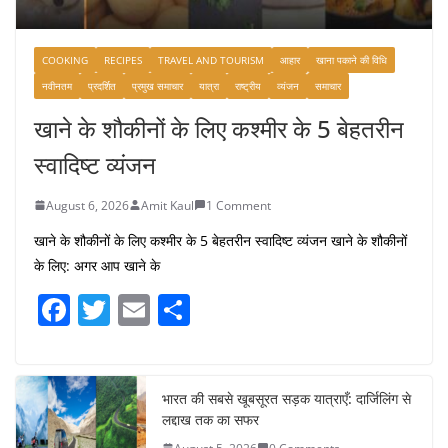
COOKING
RECIPES
TRAVEL AND TOURISM
आहार
खाना पकाने की विधि
नवीनतम
प्रदर्शित
प्रमुख समाचार
यात्रा
राष्ट्रीय
व्यंजन
समाचार
खाने के शौकीनों के लिए कश्मीर के 5 बेहतरीन
स्वादिष्ट व्यंजन
August 6, 2026
Amit Kaul
1 Comment
खाने के शौकीनों के लिए कश्मीर के 5 बेहतरीन स्वादिष्ट व्यंजन खाने के शौकीनों
के लिए: अगर आप खाने के
F
T
E
S
a
w
m
h
c
itt
ai
ar
e
er
l
e
भारत की सबसे खूबसूरत सड़क यात्राएँ: दार्जिलिंग से
लद्दाख तक का सफर
b