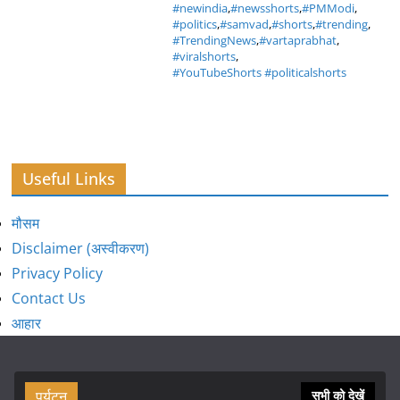
#newindia
,
#newsshorts
,
#PMModi
,
#politics
,
#samvad
,
#shorts
,
#trending
,
#TrendingNews
,
#vartaprabhat
,
#viralshorts
,
#YouTubeShorts #politicalshorts
Useful Links
मौसम
Disclaimer (अस्वीकरण)
Privacy Policy
Contact Us
आहार
पर्यटन
सभी को देखें