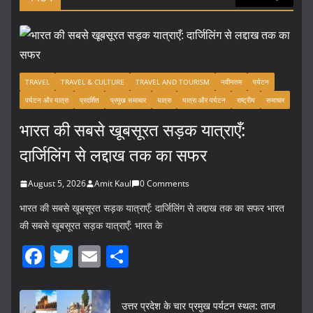
TRAVEL
TRAVEL & CULTURE
TRAVEL AND TOURISM
नवीनतम
पर्यटन
पर्यटन और यात्रा
प्रदर्शित
प्रमुख समाचार
यात्रा
यात्रा और पर्यटन
राष्ट्रीय
समाचार
भारत की सबसे खूबसूरत सड़क यात्राएँ:
दार्जिलिंग से लद्दाख तक का सफर
August 5, 2026
Amit Kaul
0 Comments
भारत की सबसे खूबसूरत सड़क यात्राएँ: दार्जिलिंग से लद्दाख तक का सफर भारत
की सबसे खूबसूरत सड़क यात्राएँ: भारत के
F
T
E
S
a
w
m
h
c
itt
ai
ar
उत्तर प्रदेश के चार प्रमुख पर्यटन स्थल: ताज