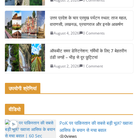
August 5, 2026
0 Comments
o
o
उत्तर प्रदेश के चार प्रमुख पर्यटन स्थल: ताज महल,
k
वाराणसी, लखनऊ, प्रयागराज और इनके आकर्षण
August 4, 2026
0 Comments
ऑफबीट समर डेस्टिनेशन: गर्मियों के लिए 7 बेहतरीन
ठंडी जगहें – भीड़ से दूर छुट्टियां
August 2, 2026
1 Comment
उपयोगी श्रेणियां
वीडियो
PoK पर पाकिस्तान की सबसे बड़ी भूल? ख्वाजा
आसिफ के बयान से मचा बवाल
0
views