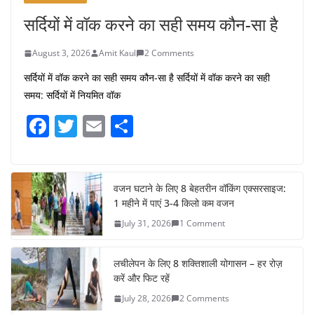
सर्दियों में वॉक करने का सही समय कौन-सा है
August 3, 2026
Amit Kaul
2 Comments
सर्दियों में वॉक करने का सही समय कौन-सा है सर्दियों में वॉक करने का सही
समय: सर्दियों में नियमित वॉक
F
T
E
S
a
w
m
h
c
itt
ai
ar
e
er
l
e
वजन घटाने के लिए 8 बेहतरीन वॉकिंग एक्सरसाइज:
1 महीने में पाएं 3-4 किलो कम वजन
b
July 31, 2026
1 Comment
o
o
लचीलेपन के लिए 8 शक्तिशाली योगासन – हर रोज़
k
करें और फिट रहें
July 28, 2026
2 Comments