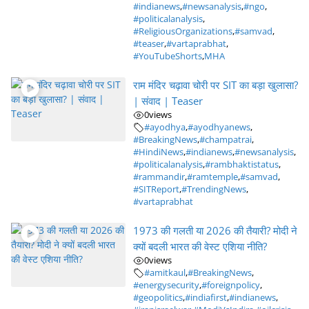
#indianews
,
#newsanalysis
,
#ngo
,
#politicalanalysis
,
#ReligiousOrganizations
,
#samvad
,
#teaser
,
#vartaprabhat
,
#YouTubeShorts
,
MHA
राम मंदिर चढ़ावा चोरी पर SIT का बड़ा खुलासा?
| संवाद | Teaser
0
views
#ayodhya
,
#ayodhyanews
,
#BreakingNews
,
#champatrai
,
#HindiNews
,
#indianews
,
#newsanalysis
,
#politicalanalysis
,
#rambhaktistatus
,
#rammandir
,
#ramtemple
,
#samvad
,
#SITReport
,
#TrendingNews
,
#vartaprabhat
1973 की गलती या 2026 की तैयारी? मोदी ने
क्यों बदली भारत की वेस्ट एशिया नीति?
0
views
#amitkaul
,
#BreakingNews
,
#energysecurity
,
#foreignpolicy
,
#geopolitics
,
#indiafirst
,
#indianews
,