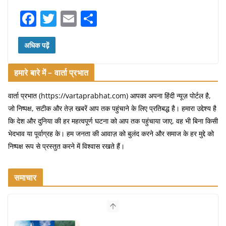
F
T
E
S
a
w
m
h
c
itt
ai
ar
अधिक पढ़ें
e
er
l
e
हमारे बारे में – वार्ता प्रभात
b
o
वार्ता प्रभात (https://vartaprabhat.com) आपका अपना हिंदी न्यूज़ पोर्टल है,
जो निष्पक्ष, सटीक और तेज़ खबरें आप तक पहुंचाने के लिए प्रतिबद्ध है। हमारा उद्देश्य है
o
कि देश और दुनिया की हर महत्वपूर्ण घटना को आप तक पहुंचाया जाए, वह भी बिना किसी
k
भेदभाव या पूर्वाग्रह के। हम जनता की आवाज़ को बुलंद करने और समाज के हर मुद्दे को
निष्पक्ष रूप से प्रस्तुत करने में विश्वास रखते हैं।
समाचार