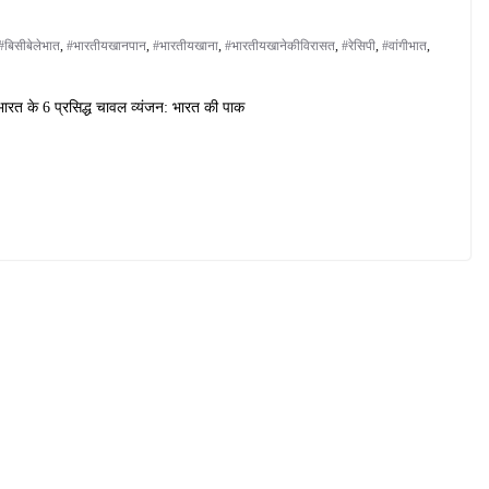
#बिसीबेलेभात
,
#भारतीयखानपान
,
#भारतीयखाना
,
#भारतीयखानेकीविरासत
,
#रेसिपी
,
#वांगीभात
,
ारत के 6 प्रसिद्ध चावल व्यंजन: भारत की पाक