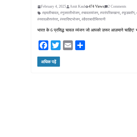
February 4, 2025
Amit Kaul
474 Views
2 Comments
#इमलीचावल
,
#गुजरातीभोजन
,
#चावलव्यंजन
,
#पारंपरिकखाना
,
#फूडब्लॉग
,
#स्वादऔरपरंपरा
,
#स्वादिष्टभोजन
,
#हैदराबादीबिरयानी
भारत के 6 प्रसिद्ध चावल व्यंजन जो आपको ज़रूर आज़माने चाहिए! भ
Fa
T
E
S
ce
wi
m
ha
अधिक पढ़ें
bo
tte
ail
re
ok
r