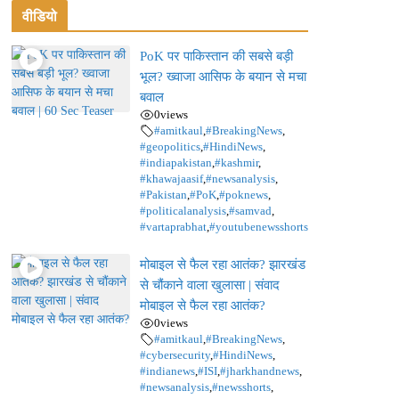
वीडियो
PoK पर पाकिस्तान की सबसे बड़ी
भूल? ख्वाजा आसिफ के बयान से मचा
बवाल
0
views
#amitkaul
,
#BreakingNews
,
#geopolitics
,
#HindiNews
,
#indiapakistan
,
#kashmir
,
#khawajaasif
,
#newsanalysis
,
#Pakistan
,
#PoK
,
#poknews
,
#politicalanalysis
,
#samvad
,
#vartaprabhat
,
#youtubenewsshorts
मोबाइल से फैल रहा आतंक? झारखंड
से चौंकाने वाला खुलासा | संवाद
मोबाइल से फैल रहा आतंक?
0
views
#amitkaul
,
#BreakingNews
,
#cybersecurity
,
#HindiNews
,
#indianews
,
#ISI
,
#jharkhandnews
,
#newsanalysis
,
#newsshorts
,