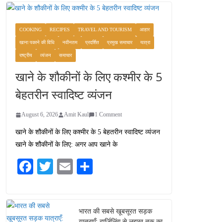
COOKING
RECIPES
TRAVEL AND TOURISM
आहार
खाना पकाने की विधि
नवीनतम
प्रदर्शित
प्रमुख समाचार
यात्रा
राष्ट्रीय
व्यंजन
समाचार
खाने के शौकीनों के लिए कश्मीर के 5
बेहतरीन स्वादिष्ट व्यंजन
August 6, 2026
Amit Kaul
1 Comment
खाने के शौकीनों के लिए कश्मीर के 5 बेहतरीन स्वादिष्ट व्यंजन
खाने के शौकीनों के लिए: अगर आप खाने के
Fa
T
E
S
ce
wi
m
ha
bo
tte
ail
re
ok
r
भारत की सबसे खूबसूरत सड़क
यात्राएँ: दार्जिलिंग से लद्दाख तक का