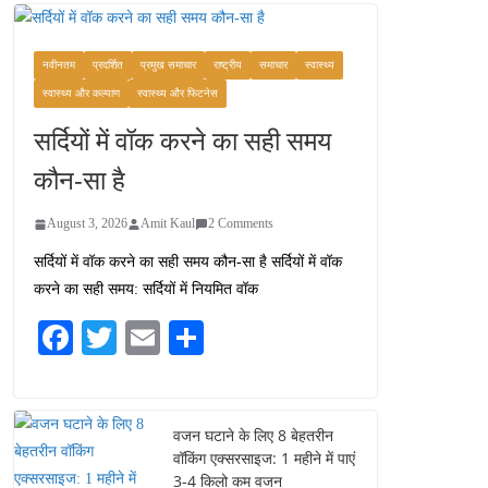
वजन घटाने के लिए 8 बेहतरीन
वॉकिंग एक्सरसाइज: 1 महीने में
पाएं 3-4 किलो कम वजन
नवीनतम
प्रदर्शित
प्रमुख समाचार
राष्ट्रीय
समाचार
स्वास्थ्य
July 31, 2026
1 Comment
स्वास्थ्य और कल्याण
स्वास्थ्य और फिटनेस
सर्दियों में वॉक करने का सही समय
रामेश्वरम यात्रा गाइड: पवित्र
तीर्थ स्थल, दर्शन स्थल और
कौन-सा है
पहुंच मार्ग
July 30, 2026
1 Comment
August 3, 2026
Amit Kaul
2 Comments
सर्दियों में वॉक करने का सही समय कौन-सा है सर्दियों में वॉक
खाने के शौकीनों के लिए
करने का सही समय: सर्दियों में नियमित वॉक
कश्मीर के 5 बेहतरीन स्वादिष्ट
व्यंजन
Fa
T
E
S
August 6, 2026
ce
wi
m
ha
1 Comment
bo
tte
ail
re
ok
r
वजन घटाने के लिए 8 बेहतरीन
वॉकिंग एक्सरसाइज: 1 महीने में पाएं
3-4 किलो कम वजन