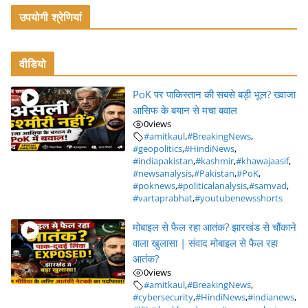
उपयोगी श्रेणियां
वीडियो
PoK पर पाकिस्तान की सबसे बड़ी भूल? ख्वाजा
आसिफ के बयान से मचा बवाल
0
views
#amitkaul
,
#BreakingNews
,
#geopolitics
,
#HindiNews
,
#indiapakistan
,
#kashmir
,
#khawajaasif
,
#newsanalysis
,
#Pakistan
,
#PoK
,
#poknews
,
#politicalanalysis
,
#samvad
,
#vartaprabhat
,
#youtubenewsshorts
मोबाइल से फैल रहा आतंक? झारखंड से चौंकाने
वाला खुलासा | संवाद मोबाइल से फैल रहा
आतंक?
0
views
#amitkaul
,
#BreakingNews
,
#cybersecurity
,
#HindiNews
,
#indianews
,