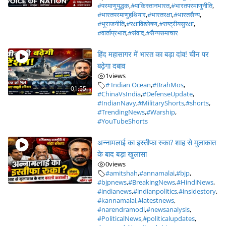
#परमाणुयुद्धक
,
#पाकिस्तानभारत
,
#भारतपरमाणुनीति
,
#भारतपरमाणुहथियार
,
#भारतरक्षा
,
#भारतसैन्य
,
#भूराजनीति
,
#रक्षाविश्लेषण
,
#राष्ट्रीयसुरक्षा
,
#वार्ताप्रभात
,
#संवाद
,
#सैन्यसमाचार
हिंद महासागर में भारत का बड़ा दांव! चीन पर
बढ़ेगा दबाव
1
views
# Indian Ocean
,
#BrahMos
,
01:55
#ChinaVsIndia
,
#DefenseUpdate
,
#IndianNavy
,
#MilitaryShorts
,
#shorts
,
#TrendingNews
,
#Warship
,
#YouTubeShorts
अन्नामलाई का इस्तीफा रुका? शाह से मुलाकात
के बाद बड़ा खुलासा
0
views
#amitshah
,
#annamalai
,
#bjp
,
#bjpnews
,
#BreakingNews
,
#HindiNews
,
#indianews
,
#indianpolitics
,
#insidestory
,
#kannamalai
,
#latestnews
,
#narendramodi
,
#newsanalysis
,
#PoliticalNews
,
#politicalupdates
,