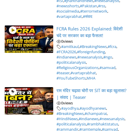
#ISI
,
#jharkhandnews
,
#newsanalysis
,
#newsshorts
,
#Pakistan
,
#rss
,
#socialmedia
,
#terrornetwork
,
#vartaprabhat
,
#संवाद
FCRA Rules 2026 Explained: विदेशी
चंदे पर सरकार का बड़ा फैसला!
0
views
#amitkaul
,
#BreakingNews
,
#fcra
,
#FCRA2026
,
#foreignfunding
,
#indianews
,
#newsanalysis
,
#ngo
,
#politicalanalysis
,
#ReligiousOrganizations
,
#samvad
,
#teaser
,
#vartaprabhat
,
#YouTubeShorts
,
MHA
राम मंदिर चढ़ावा चोरी पर SIT का बड़ा खुलासा?
| संवाद | Teaser
0
views
#ayodhya
,
#ayodhyanews
,
#BreakingNews
,
#champatrai
,
#HindiNews
,
#indianews
,
#newsanalysis
,
#politicalanalysis
,
#rambhaktistatus
,
#rammandir
,
#ramtemple
,
#samvad
,