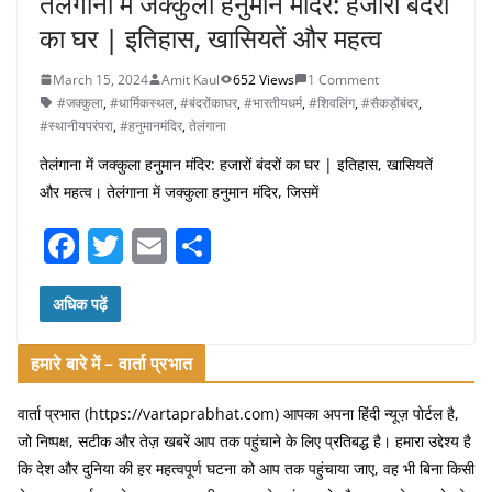
तेलंगाना में जक्कुला हनुमान मंदिर: हजारों बंदरों
का घर | इतिहास, खासियतें और महत्व
March 15, 2024
Amit Kaul
652 Views
1 Comment
#जक्कुला
,
#धार्मिकस्थल
,
#बंदरोंकाघर
,
#भारतीयधर्म
,
#शिवलिंग
,
#सैकड़ोंबंदर
,
#स्थानीयपरंपरा
,
#हनुमानमंदिर
,
तेलंगाना
तेलंगाना में जक्कुला हनुमान मंदिर: हजारों बंदरों का घर | इतिहास, खासियतें
और महत्व। तेलंगाना में जक्कुला हनुमान मंदिर, जिसमें
F
T
E
S
a
w
m
h
c
itt
ai
ar
अधिक पढ़ें
e
er
l
e
हमारे बारे में – वार्ता प्रभात
b
o
वार्ता प्रभात (https://vartaprabhat.com) आपका अपना हिंदी न्यूज़ पोर्टल है,
जो निष्पक्ष, सटीक और तेज़ खबरें आप तक पहुंचाने के लिए प्रतिबद्ध है। हमारा उद्देश्य है
o
कि देश और दुनिया की हर महत्वपूर्ण घटना को आप तक पहुंचाया जाए, वह भी बिना किसी
k