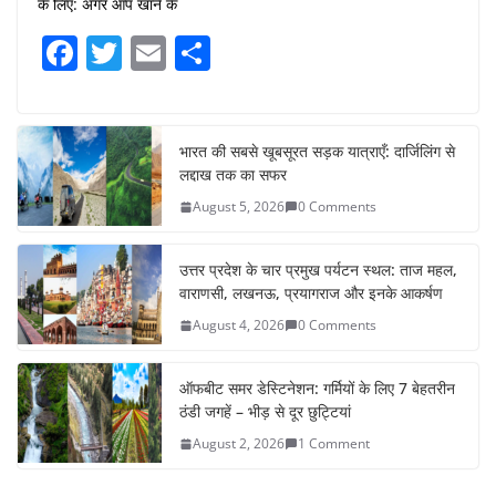
के लिए: अगर आप खाने के
F
T
E
S
a
w
m
h
c
itt
ai
ar
e
er
l
e
भारत की सबसे खूबसूरत सड़क यात्राएँ: दार्जिलिंग से
लद्दाख तक का सफर
b
August 5, 2026
0 Comments
o
o
उत्तर प्रदेश के चार प्रमुख पर्यटन स्थल: ताज महल,
k
वाराणसी, लखनऊ, प्रयागराज और इनके आकर्षण
August 4, 2026
0 Comments
ऑफबीट समर डेस्टिनेशन: गर्मियों के लिए 7 बेहतरीन
ठंडी जगहें – भीड़ से दूर छुट्टियां
August 2, 2026
1 Comment