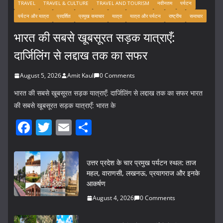
TRAVEL
TRAVEL & CULTURE
TRAVEL AND TOURISM
नवीनतम
पर्यटन
पर्यटन और यात्रा
प्रदर्शित
प्रमुख समाचार
यात्रा
यात्रा और पर्यटन
राष्ट्रीय
समाचार
भारत की सबसे खूबसूरत सड़क यात्राएँ:
दार्जिलिंग से लद्दाख तक का सफर
August 5, 2026
Amit Kaul
0 Comments
भारत की सबसे खूबसूरत सड़क यात्राएँ: दार्जिलिंग से लद्दाख तक का सफर भारत
की सबसे खूबसूरत सड़क यात्राएँ: भारत के
F
T
E
S
a
w
m
h
c
itt
ai
ar
उत्तर प्रदेश के चार प्रमुख पर्यटन स्थल: ताज
e
er
l
e
महल, वाराणसी, लखनऊ, प्रयागराज और इनके
आकर्षण
b
August 4, 2026
0 Comments
o
o