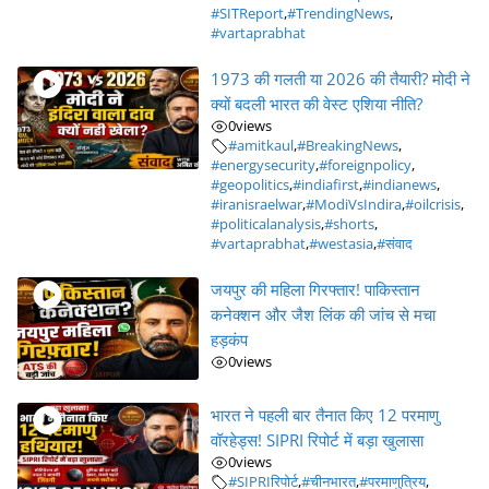
#SITReport
,
#TrendingNews
,
#vartaprabhat
1973 की गलती या 2026 की तैयारी? मोदी ने
क्यों बदली भारत की वेस्ट एशिया नीति?
0
views
#amitkaul
,
#BreakingNews
,
#energysecurity
,
#foreignpolicy
,
#geopolitics
,
#indiafirst
,
#indianews
,
#iranisraelwar
,
#ModiVsIndira
,
#oilcrisis
,
#politicalanalysis
,
#shorts
,
#vartaprabhat
,
#westasia
,
#संवाद
जयपुर की महिला गिरफ्तार! पाकिस्तान
कनेक्शन और जैश लिंक की जांच से मचा
हड़कंप
0
views
भारत ने पहली बार तैनात किए 12 परमाणु
वॉरहेड्स! SIPRI रिपोर्ट में बड़ा खुलासा
0
views
#SIPRIरिपोर्ट
,
#चीनभारत
,
#परमाणुत्रिय
,