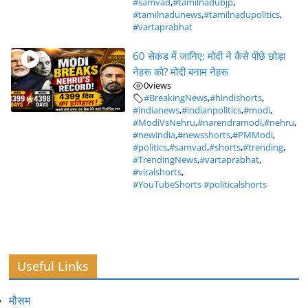
#samvad
,
#tamilnadubjp
,
#tamilnadunews
,
#tamilnadupolitics
,
#vartaprabhat
60 सेकंड में जानिए: मोदी ने कैसे पीछे छोड़ा
नेहरू को? मोदी बनाम नेहरू
0
views
#BreakingNews
,
#hindishorts
,
#indianews
,
#indianpolitics
,
#modi
,
#ModiVsNehru
,
#narendramodi
,
#nehru
,
#newindia
,
#newsshorts
,
#PMModi
,
#politics
,
#samvad
,
#shorts
,
#trending
,
#TrendingNews
,
#vartaprabhat
,
#viralshorts
,
#YouTubeShorts #politicalshorts
Useful Links
मौसम