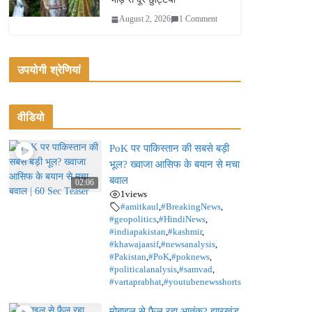
August 2, 2026
1 Comment
उपयोगी श्रेणियां
वीडियो
PoK पर पाकिस्तान की सबसे बड़ी
भूल? ख्वाजा आसिफ के बयान से मचा
बवाल
02:06
1
views
#amitkaul
,
#BreakingNews
,
#geopolitics
,
#HindiNews
,
#indiapakistan
,
#kashmir
,
#khawajaasif
,
#newsanalysis
,
#Pakistan
,
#PoK
,
#poknews
,
#politicalanalysis
,
#samvad
,
#vartaprabhat
,
#youtubenewsshorts
मोबाइल से फैल रहा आतंक? झारखंड