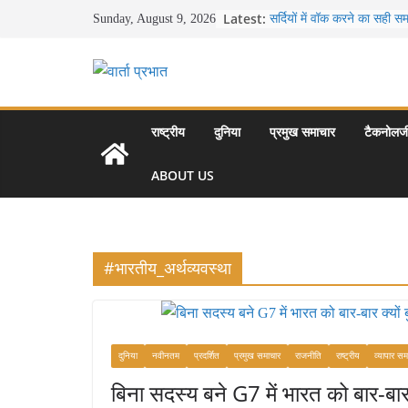
Skip
Latest:
सर्दियों में वॉक करने का सही 
Sunday, August 9, 2026
to
16 ज़रूरी कीबोर्ड शॉर्टकट्स 
उत्पादकता को दोगुना कर देंगे
content
खाने के शौकीनों के लिए कश्मीर
स्वादिष्ट व्यंजन
भारत की सबसे खूबसूरत सड़क यात
से लद्दाख तक का सफर
राष्ट्रीय
दुनिया
प्रमुख समाचार
टैकनोलज
उत्तर प्रदेश के चार प्रमुख पर
महल, वाराणसी, लखनऊ, प्रय
ABOUT US
आकर्षण
#भारतीय_अर्थव्यवस्था
दुनिया
नवीनतम
प्रदर्शित
प्रमुख समाचार
राजनीति
राष्ट्रीय
व्यापार सम
बिना सदस्य बने G7 में भारत को बार-बार