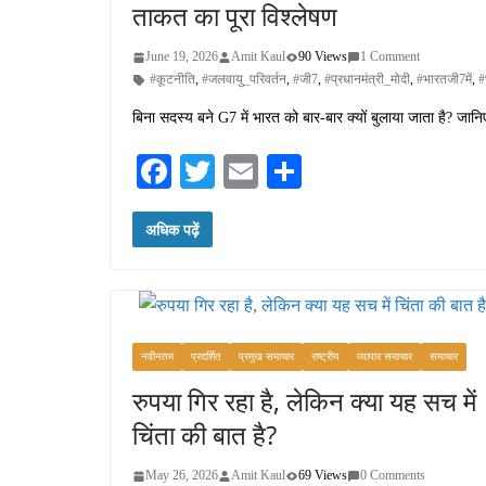
ताकत का पूरा विश्लेषण
June 19, 2026
Amit Kaul
90 Views
1 Comment
#कूटनीति
,
#जलवायु_परिवर्तन
,
#जी7
,
#प्रधानमंत्री_मोदी
,
#भारतजी7में
,
#
बिना सदस्य बने G7 में भारत को बार-बार क्यों बुलाया जाता है? जान
Fa
T
E
S
ce
wi
m
ha
अधिक पढ़ें
bo
tte
ail
re
ok
r
नवीनतम
प्रदर्शित
प्रमुख समाचार
राष्ट्रीय
व्यापार समाचार
समाचार
रुपया गिर रहा है, लेकिन क्या यह सच में
चिंता की बात है?
May 26, 2026
Amit Kaul
69 Views
0 Comments