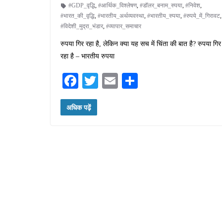
#GDP_वृद्धि
,
#आर्थिक_विश्लेषण
,
#डॉलर_बनाम_रुपया
,
#निवेश
,
#भारत_की_वृद्धि
,
#भारतीय_अर्थव्यवस्था
,
#भारतीय_रुपया
,
#रुपये_में_गिरावट
#विदेशी_मुद्रा_भंडार
,
#व्यापार_समाचार
रुपया गिर रहा है, लेकिन क्या यह सच में चिंता की बात है? रुपया गिर
रहा है – भारतीय रुपया
Fa
T
E
S
ce
wi
m
ha
अधिक पढ़ें
bo
tte
ail
re
ok
r