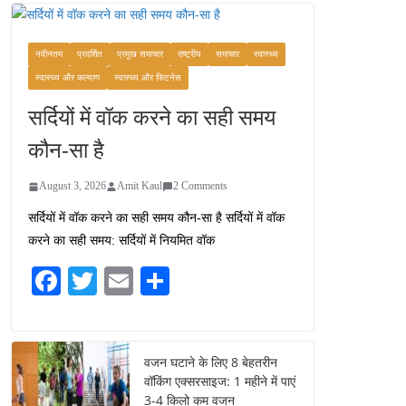
कश्मीर यात्रा गाइड:
प्राकृतिक सुंदरता और
स्वादिष्ट भोजन का अनूठा संगम
नवीनतम
प्रदर्शित
प्रमुख समाचार
राष्ट्रीय
समाचार
स्वास्थ्य
August 1, 2026
स्वास्थ्य और कल्याण
स्वास्थ्य और फिटनेस
1 Comment
सर्दियों में वॉक करने का सही समय
वजन घटाने के लिए 8 बेहतरीन
कौन-सा है
वॉकिंग एक्सरसाइज: 1 महीने में
पाएं 3-4 किलो कम वजन
August 3, 2026
Amit Kaul
2 Comments
July 31, 2026
1 Comment
सर्दियों में वॉक करने का सही समय कौन-सा है सर्दियों में वॉक
करने का सही समय: सर्दियों में नियमित वॉक
16 ज़रूरी कीबोर्ड शॉर्टकट्स
जो आपकी उत्पादकता को
Fa
T
E
S
दोगुना कर देंगे
ce
wi
m
ha
August 7, 2026
0 Comments
bo
tte
ail
re
ok
r
वजन घटाने के लिए 8 बेहतरीन
वॉकिंग एक्सरसाइज: 1 महीने में पाएं
3-4 किलो कम वजन