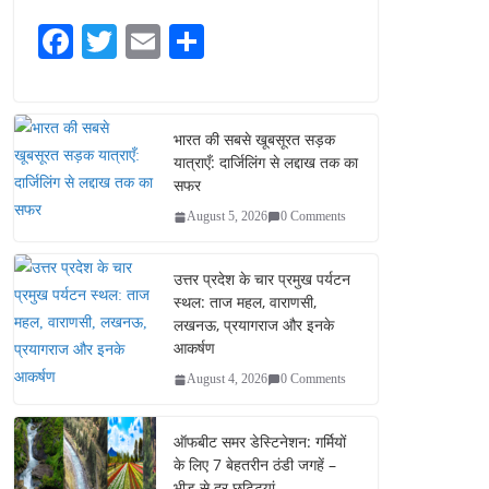
Fa
T
E
S
ce
wi
m
ha
bo
tte
ail
re
ok
r
भारत की सबसे खूबसूरत सड़क
यात्राएँ: दार्जिलिंग से लद्दाख तक का
सफर
August 5, 2026
0 Comments
उत्तर प्रदेश के चार प्रमुख पर्यटन
स्थल: ताज महल, वाराणसी,
लखनऊ, प्रयागराज और इनके
आकर्षण
August 4, 2026
0 Comments
ऑफबीट समर डेस्टिनेशन: गर्मियों
के लिए 7 बेहतरीन ठंडी जगहें –
भीड़ से दूर छुट्टियां