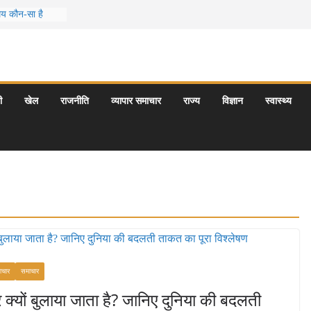
समय कौन-सा है
जो आपकी
 के 5 बेहतरीन
्राएँ: दार्जिलिंग
ी
खेल
राजनीति
व्यापार समाचार
राज्य
विज्ञान
स्वास्थ्य
्यटन स्थल: ताज
ागराज और इनके
ाचार
समाचार
 क्यों बुलाया जाता है? जानिए दुनिया की बदलती