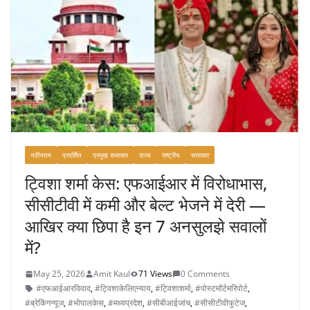
नवीनतम
प्रदर्शित
प्रमुख समाचार
राज्य
राष्ट्रीय
समाचार
ट्विशा शर्मा केस: एफआईआर में विरोधाभास,
सीसीटीवी में कमी और बेल्ट भेजने में देरी —
आखिर क्या छिपा है इन 7 अनसुलझे सवालों
में?
May 25, 2026
Amit Kaul
71 Views
0 Comments
#एफआईआरविवाद
,
#ट्विशाकेलिएन्याय
,
#ट्विशाशर्मा
,
#पोस्टमॉर्टमरिपोर्ट
,
#ब्रेकिंगन्यूज
,
#भोपालकेस
,
#मध्यप्रदेश
,
#सीबीआईजांच
,
#सीसीटीवीफुटेज
,