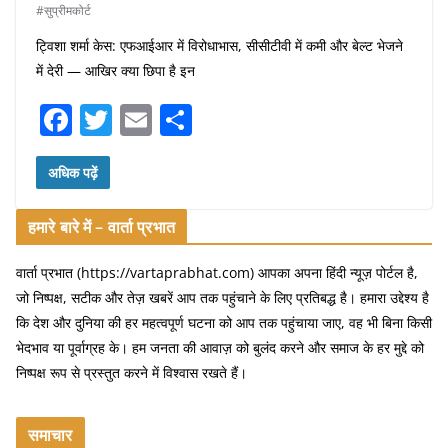
#सुप्रीमकोर्ट
ट्विशा शर्मा केस: एफआईआर में विरोधाभास, सीसीटीवी में कमी और बेल्ट भेजने
में देरी — आखिर क्या छिपा है इन
F
T
E
S
a
w
m
h
c
itt
ai
ar
अधिक पढ़ें
e
er
l
e
हमारे बारे में – वार्ता प्रभात
b
o
वार्ता प्रभात (https://vartaprabhat.com) आपका अपना हिंदी न्यूज़ पोर्टल है,
जो निष्पक्ष, सटीक और तेज़ खबरें आप तक पहुंचाने के लिए प्रतिबद्ध है। हमारा उद्देश्य है
o
कि देश और दुनिया की हर महत्वपूर्ण घटना को आप तक पहुंचाया जाए, वह भी बिना किसी
k
भेदभाव या पूर्वाग्रह के। हम जनता की आवाज़ को बुलंद करने और समाज के हर मुद्दे को
निष्पक्ष रूप से प्रस्तुत करने में विश्वास रखते हैं।
समाचार