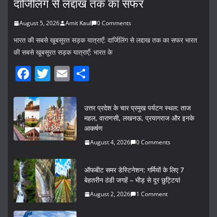
दार्जिलिंग से लद्दाख तक का सफर
August 5, 2026
Amit Kaul
0 Comments
भारत की सबसे खूबसूरत सड़क यात्राएँ: दार्जिलिंग से लद्दाख तक का सफर भारत
की सबसे खूबसूरत सड़क यात्राएँ: भारत के
F
T
E
S
a
w
m
h
c
itt
ai
ar
उत्तर प्रदेश के चार प्रमुख पर्यटन स्थल: ताज
e
er
l
e
महल, वाराणसी, लखनऊ, प्रयागराज और इनके
आकर्षण
b
August 4, 2026
0 Comments
o
o
ऑफबीट समर डेस्टिनेशन: गर्मियों के लिए 7
k
बेहतरीन ठंडी जगहें – भीड़ से दूर छुट्टियां
August 2, 2026
1 Comment