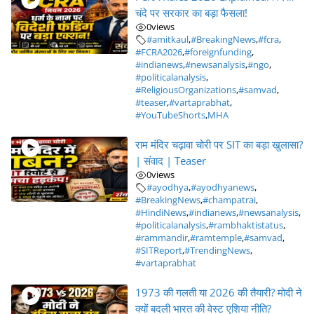
चंदे पर सरकार का बड़ा फैसला!
0
views
#amitkaul
,
#BreakingNews
,
#fcra
,
#FCRA2026
,
#foreignfunding
,
#indianews
,
#newsanalysis
,
#ngo
,
#politicalanalysis
,
#ReligiousOrganizations
,
#samvad
,
#teaser
,
#vartaprabhat
,
#YouTubeShorts
,
MHA
राम मंदिर चढ़ावा चोरी पर SIT का बड़ा खुलासा?
| संवाद | Teaser
0
views
#ayodhya
,
#ayodhyanews
,
#BreakingNews
,
#champatrai
,
#HindiNews
,
#indianews
,
#newsanalysis
,
#politicalanalysis
,
#rambhaktistatus
,
#rammandir
,
#ramtemple
,
#samvad
,
#SITReport
,
#TrendingNews
,
#vartaprabhat
1973 की गलती या 2026 की तैयारी? मोदी ने
क्यों बदली भारत की वेस्ट एशिया नीति?