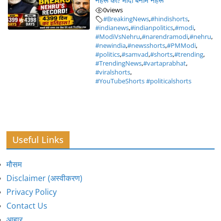
नेहरू को? मोदी बनाम नेहरू
0
views
#BreakingNews
,
#hindishorts
,
#indianews
,
#indianpolitics
,
#modi
,
#ModiVsNehru
,
#narendramodi
,
#nehru
,
#newindia
,
#newsshorts
,
#PMModi
,
#politics
,
#samvad
,
#shorts
,
#trending
,
#TrendingNews
,
#vartaprabhat
,
#viralshorts
,
#YouTubeShorts #politicalshorts
Useful Links
मौसम
Disclaimer (अस्वीकरण)
Privacy Policy
Contact Us
आहार