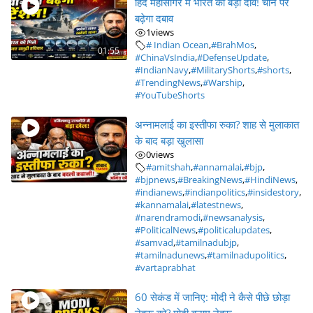
हिंद महासागर में भारत का बड़ा दांव! चीन पर
बढ़ेगा दबाव
1
views
# Indian Ocean
,
#BrahMos
,
01:55
#ChinaVsIndia
,
#DefenseUpdate
,
#IndianNavy
,
#MilitaryShorts
,
#shorts
,
#TrendingNews
,
#Warship
,
#YouTubeShorts
अन्नामलाई का इस्तीफा रुका? शाह से मुलाकात
के बाद बड़ा खुलासा
0
views
#amitshah
,
#annamalai
,
#bjp
,
#bjpnews
,
#BreakingNews
,
#HindiNews
,
#indianews
,
#indianpolitics
,
#insidestory
,
#kannamalai
,
#latestnews
,
#narendramodi
,
#newsanalysis
,
#PoliticalNews
,
#politicalupdates
,
#samvad
,
#tamilnadubjp
,
#tamilnadunews
,
#tamilnadupolitics
,
#vartaprabhat
60 सेकंड में जानिए: मोदी ने कैसे पीछे छोड़ा