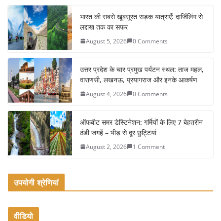
c
itt
ai
ar
e
er
l
e
भारत की सबसे खूबसूरत सड़क यात्राएँ: दार्जिलिंग से
लद्दाख तक का सफर
b
August 5, 2026
0 Comments
o
o
उत्तर प्रदेश के चार प्रमुख पर्यटन स्थल: ताज महल,
k
वाराणसी, लखनऊ, प्रयागराज और इनके आकर्षण
August 4, 2026
0 Comments
ऑफबीट समर डेस्टिनेशन: गर्मियों के लिए 7 बेहतरीन
ठंडी जगहें – भीड़ से दूर छुट्टियां
August 2, 2026
1 Comment
उपयोगी श्रेणियां
वीडियो