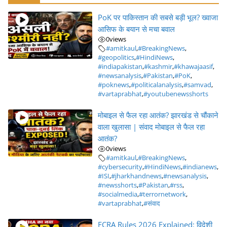
PoK पर पाकिस्तान की सबसे बड़ी भूल? ख्वाजा
आसिफ के बयान से मचा बवाल
0
views
#amitkaul
,
#BreakingNews
,
#geopolitics
,
#HindiNews
,
#indiapakistan
,
#kashmir
,
#khawajaasif
,
#newsanalysis
,
#Pakistan
,
#PoK
,
#poknews
,
#politicalanalysis
,
#samvad
,
#vartaprabhat
,
#youtubenewsshorts
मोबाइल से फैल रहा आतंक? झारखंड से चौंकाने
वाला खुलासा | संवाद मोबाइल से फैल रहा
आतंक?
0
views
#amitkaul
,
#BreakingNews
,
#cybersecurity
,
#HindiNews
,
#indianews
,
#ISI
,
#jharkhandnews
,
#newsanalysis
,
#newsshorts
,
#Pakistan
,
#rss
,
#socialmedia
,
#terrornetwork
,
#vartaprabhat
,
#संवाद
FCRA Rules 2026 Explained: विदेशी