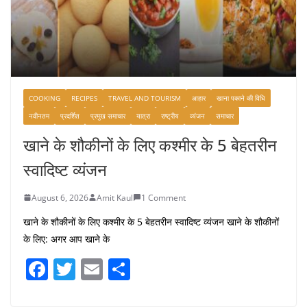
COOKING
RECIPES
TRAVEL AND TOURISM
आहार
खाना पकाने की विधि
नवीनतम
प्रदर्शित
प्रमुख समाचार
यात्रा
राष्ट्रीय
व्यंजन
समाचार
खाने के शौकीनों के लिए कश्मीर के 5 बेहतरीन
स्वादिष्ट व्यंजन
August 6, 2026
Amit Kaul
1 Comment
खाने के शौकीनों के लिए कश्मीर के 5 बेहतरीन स्वादिष्ट व्यंजन खाने के शौकीनों
के लिए: अगर आप खाने के
F
T
E
S
a
w
m
h