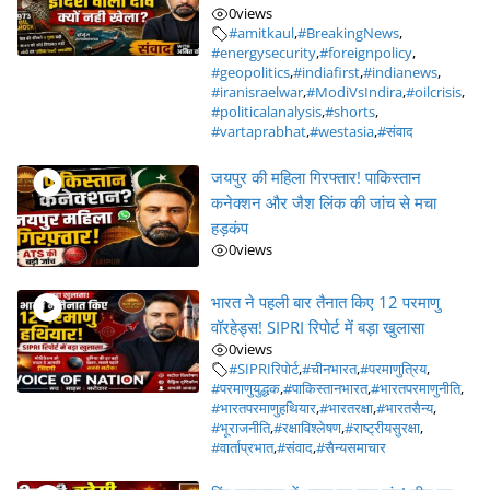
0
views
#amitkaul
,
#BreakingNews
,
#energysecurity
,
#foreignpolicy
,
#geopolitics
,
#indiafirst
,
#indianews
,
#iranisraelwar
,
#ModiVsIndira
,
#oilcrisis
,
#politicalanalysis
,
#shorts
,
#vartaprabhat
,
#westasia
,
#संवाद
जयपुर की महिला गिरफ्तार! पाकिस्तान
कनेक्शन और जैश लिंक की जांच से मचा
हड़कंप
0
views
भारत ने पहली बार तैनात किए 12 परमाणु
वॉरहेड्स! SIPRI रिपोर्ट में बड़ा खुलासा
0
views
#SIPRIरिपोर्ट
,
#चीनभारत
,
#परमाणुत्रिय
,
#परमाणुयुद्धक
,
#पाकिस्तानभारत
,
#भारतपरमाणुनीति
,
#भारतपरमाणुहथियार
,
#भारतरक्षा
,
#भारतसैन्य
,
#भूराजनीति
,
#रक्षाविश्लेषण
,
#राष्ट्रीयसुरक्षा
,
#वार्ताप्रभात
,
#संवाद
,
#सैन्यसमाचार