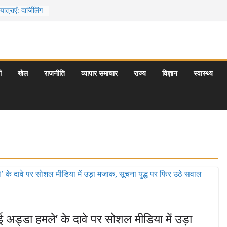
्राएँ: दार्जिलिंग
्ध मंदिर: आस्था,
त प्रतीक
अनदेखे और
जो आपकी
ी
खेल
राजनीति
व्यापार समाचार
राज्य
विज्ञान
स्वास्थ्य
 के 5 बेहतरीन
 अड्डा हमले’ के दावे पर सोशल मीडिया में उड़ा