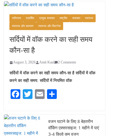
सर्दियों में वॉक करने का सही
समय कौन-सा है
August 3, 2026
नवीनतम
प्रदर्शित
प्रमुख समाचार
राष्ट्रीय
समाचार
स्वास्थ्य
2 Comments
स्वास्थ्य और कल्याण
स्वास्थ्य और फिटनेस
सर्दियों में वॉक करने का सही समय
ऑफबीट समर डेस्टिनेशन:
गर्मियों के लिए 7 बेहतरीन ठंडी
कौन-सा है
जगहें – भीड़ से दूर छुट्टियां
August 2, 2026
August 3, 2026
Amit Kaul
2 Comments
1 Comment
सर्दियों में वॉक करने का सही समय कौन-सा है सर्दियों में वॉक
करने का सही समय: सर्दियों में नियमित वॉक
भारत में दर्शनीय 10 सबसे
प्रसिद्ध मंदिर: आस्था, इतिहास
Fa
T
E
S
और वास्तुकला के अद्भुत
ce
wi
m
ha
प्रतीक
August 9, 2026
bo
tte
ail
re
0 Comments
ok
r
वजन घटाने के लिए 8 बेहतरीन
वॉकिंग एक्सरसाइज: 1 महीने में पाएं
3-4 किलो कम वजन