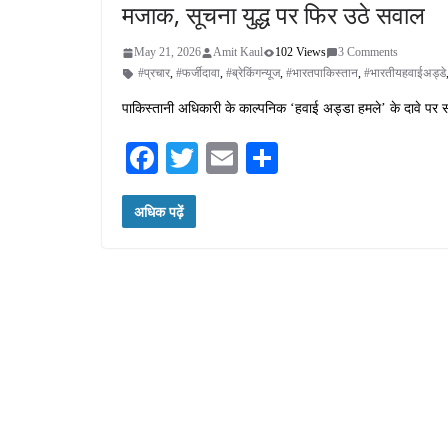
मजाक, सूचना युद्ध पर फिर उठे सवाल
May 21, 2026
Amit Kaul
102 Views
3 Comments
#प्रचार
,
#फर्जीदावा
,
#ब्रेकिंगन्यूज
,
#भारतपाकिस्तान
,
#भारतीयहवाईअड्डे
पाकिस्तानी अधिकारी के काल्पनिक ‘हवाई अड्डा हमले’ के दावे पर सो
Fa
T
E
S
ce
wi
m
ha
अधिक पढ़ें
bo
tte
ail
re
ok
r